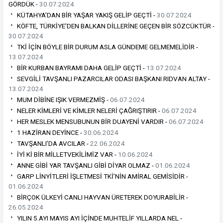
GÖRDÜK -
30.07.2024
KÜTAHYA’DAN BİR YAŞAR YAKIŞ GELİP GEÇTİ -
30.07.2024
KÖFTE, TÜRKİYE’DEN BALKAN DİLLERİNE GEÇEN BİR SÖZCÜKTÜR -
30.07.2024
TKİ İÇİN BÖYLE BİR DURUM ASLA GÜNDEME GELMEMELİDİR -
13.07.2024
BİR KURBAN BAYRAMI DAHA GELİP GEÇTİ -
13.07.2024
SEVGİLİ TAVŞANLI PAZARCILAR ODASI BAŞKANI RIDVAN ALTAY -
13.07.2024
MUM DİBİNE IŞIK VERMEZMİŞ -
06.07.2024
NELER KİMLERİ VE KİMLER NELERİ ÇAĞRIŞTIRIR -
06.07.2024
HER MESLEK MENSUBUNUN BİR DUAYENİ VARDIR -
06.07.2024
1 HAZİRAN DEYİNCE -
30.06.2024
TAVŞANLI’DA AVCILAR -
22.06.2024
İYİ Kİ BİR MİLLETVEKİLİMİZ VAR -
10.06.2024
ANNE GİBİ YAR TAVŞANLI GİBİ DİYAR OLMAZ -
01.06.2024
GARP LİNYİTLERİ İŞLETMESİ TKİ’NİN AMİRAL GEMİSİDİR -
01.06.2024
BİRÇOK ÜLKEYİ CANLI HAYVAN ÜRETEREK DOYURABİLİR -
26.05.2024
YILIN 5.AYI MAYIS AYI İÇİNDE MUHTELİF YILLARDA NEL -