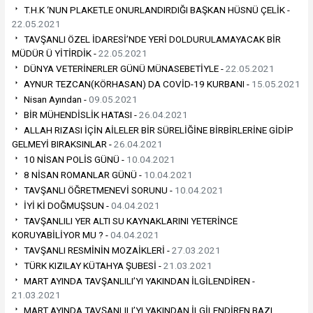
T.H.K ‘NUN PLAKETLE ONURLANDIRDIĞI BAŞKAN HÜSNÜ ÇELİK -
22.05.2021
TAVŞANLI ÖZEL İDARESİ’NDE YERİ DOLDURULAMAYACAK BİR
MÜDÜR Ü YİTİRDİK -
22.05.2021
DÜNYA VETERİNERLER GÜNÜ MÜNASEBETİYLE -
22.05.2021
AYNUR TEZCAN(KÖRHASAN) DA COVİD-19 KURBANI -
15.05.2021
Nisan Ayından -
09.05.2021
BİR MÜHENDİSLİK HATASI -
26.04.2021
ALLAH RIZASI İÇİN AİLELER BİR SÜRELİĞİNE BİRBİRLERİNE GİDİP
GELMEYİ BIRAKSINLAR -
26.04.2021
10 NİSAN POLİS GÜNÜ -
10.04.2021
8 NİSAN ROMANLAR GÜNÜ -
10.04.2021
TAVŞANLI ÖĞRETMENEVİ SORUNU -
10.04.2021
İYİ Kİ DOĞMUŞSUN -
04.04.2021
TAVŞANLILI YER ALTI SU KAYNAKLARINI YETERİNCE
KORUYABİLİYOR MU ? -
04.04.2021
TAVŞANLI RESMİNİN MOZAİKLERİ -
27.03.2021
TÜRK KIZILAY KÜTAHYA ŞUBESİ -
21.03.2021
MART AYINDA TAVŞANLILI’YI YAKINDAN İLGİLENDİREN -
21.03.2021
MART AYINDA TAVŞANLILI’YI YAKINDAN İLGİLENDİREN BAZI