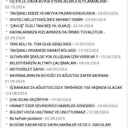
ÜÇ EYLÜL DAHA BÜYÜK ETKİNLİKLERLE KUTLANMALIDIR -
05.10.2024
TAVŞANLI SEBZE VE MEYVA PAZARI KONUSUNDA -
29.09.2024
SEVGİLİ MİLLETVEKİLİMİZ MEHMET DEMİR -
29.09.2024
‘ÇAVUŞ” ÖLELİ TAM BEŞ YIL OLMUŞ -
22.09.2024
KADINLARIMIZA KIZLARIMIZA DA ÖRNEK TUVALETLER -
22.09.2024
YENİ ADLI YIL TÜM ÜLKE GENELİNDE -
15.09.2024
TAVŞANLI ORGANİZE SANAYİ BÖLGESİ -
15.09.2024
GLİ’NİN BİR ŞEKİLDE YOK OLUŞUNA İZİN VERİR Mİ ? -
15.09.2024
BELEDİYEMİZİN ALTYAPI ÇALIŞMALARI -
08.09.2024
MOTOSİKLET SAYISI -
08.09.2024
BAYRAMLARIN EN BÜYÜĞÜ 30 AĞUSTOS ZAFER BAYRAMI -
01.09.2024
İŞ BANKASI 26 AĞUSTOS 2024 TARİHİNDE 100 YAŞINDA OLACAK
-
24.08.2024
ÇOK SICAK GEÇİRİYOR -
19.08.2024
HİMMET ÖZER SEVİNDİRİCİ HABERLER GÖNDERDİ -
19.08.2024
BÜLENT HOCA UNUTMAZ VE UNUTTURMAZ -
12.08.2024
Bu haftaki yazılarım -
05.08.2024
BUGÜNE KADAR NİCE SAYIN HAKİMLER VE DE C. SAVCILARI