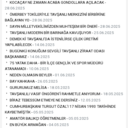
KOCAÇAY NE ZAMAN ACABA GONDOLLARA AÇILACAK -
28.06.2025
ÖMERBEY TOKİLERİYLE TAVŞANLI MERKEZİNİ BİRBİRİNE
BAĞLAYAN YO -
28.06.2025
SAYIN MİLLETVEKİLİMİZDEN MUHTEŞEM BİR ÖNERİ -
28.06.2025
TAVŞANLI MODERN BİR BARINAĞA KAVUŞUYOR -
25.06.2025
DEMEK Kİ TAVŞANLI’DA İSTENİLİRSE ÇİLEK ÜRETİMİ
YAPILABİLECEK -
14.06.2025
BUGÜNKÜ KONUĞUM SEVGİLİ TAVŞANLI ZİRAAT ODASI
BAŞKANIMIZ -
14.06.2025
75 YATAK DAHA - BİR İLÇE GENÇLİK VE SPOR MÜDÜRÜ
ATANAMADI -
10.06.2025
NEDEN OLMASIN BEYLER -
01.06.2025
BAY KAHKAHA -
26.05.2025
GURURUMUZ MELİSA -
18.05.2025
TAVŞANLILI VASIF ÖNGÖREN’İ RAHMETLE ANIYORUM -
18.05.2025
BİRAZ TEBESSÜM ETMEYE NE DERSİNİZ -
12.05.2025
CUMHURBAŞKANI TURGUT ÖZAL’I 17 NİSAN 1993 TARİHİNDE
KAYBETMİŞTİK -
05.05.2025
AMATÖR BALIKÇI ÖĞRETMENLER -
05.05.2025
EN BÜYÜK ARMAĞAN -
04.05.2025