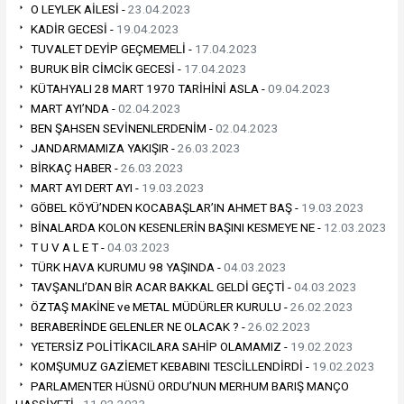
O LEYLEK AİLESİ -
23.04.2023
KADİR GECESİ -
19.04.2023
TUVALET DEYİP GEÇMEMELİ -
17.04.2023
BURUK BİR CİMCİK GECESİ -
17.04.2023
KÜTAHYALI 28 MART 1970 TARİHİNİ ASLA -
09.04.2023
MART AYI’NDA -
02.04.2023
BEN ŞAHSEN SEVİNENLERDENİM -
02.04.2023
JANDARMAMIZA YAKIŞIR -
26.03.2023
BİRKAÇ HABER -
26.03.2023
MART AYI DERT AYI -
19.03.2023
GÖBEL KÖYÜ’NDEN KOCABAŞLAR’IN AHMET BAŞ -
19.03.2023
BİNALARDA KOLON KESENLERİN BAŞINI KESMEYE NE -
12.03.2023
T U V A L E T -
04.03.2023
TÜRK HAVA KURUMU 98 YAŞINDA -
04.03.2023
TAVŞANLI’DAN BİR ACAR BAKKAL GELDİ GEÇTİ -
04.03.2023
ÖZTAŞ MAKİNE ve METAL MÜDÜRLER KURULU -
26.02.2023
BERABERİNDE GELENLER NE OLACAK ? -
26.02.2023
YETERSİZ POLİTİKACILARA SAHİP OLAMAMIZ -
19.02.2023
KOMŞUMUZ GAZİEMET KEBABINI TESCİLLENDİRDİ -
19.02.2023
PARLAMENTER HÜSNÜ ORDU’NUN MERHUM BARIŞ MANÇO