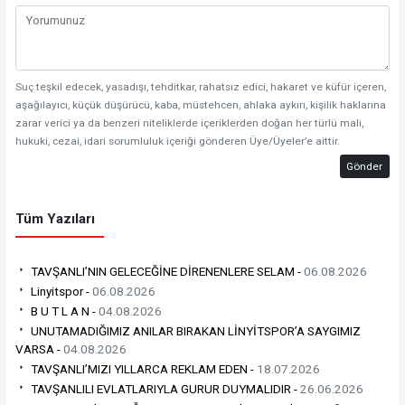
Suç teşkil edecek, yasadışı, tehditkar, rahatsız edici, hakaret ve küfür içeren,
aşağılayıcı, küçük düşürücü, kaba, müstehcen, ahlaka aykırı, kişilik haklarına
zarar verici ya da benzeri niteliklerde içeriklerden doğan her türlü mali,
hukuki, cezai, idari sorumluluk içeriği gönderen Üye/Üyeler’e aittir.
Gönder
Tüm Yazıları
TAVŞANLI’NIN GELECEĞİNE DİRENENLERE SELAM -
06.08.2026
Linyitspor -
06.08.2026
B U T L A N -
04.08.2026
UNUTAMADIĞIMIZ ANILAR BIRAKAN LİNYİTSPOR’A SAYGIMIZ
VARSA -
04.08.2026
TAVŞANLI’MIZI YILLARCA REKLAM EDEN -
18.07.2026
TAVŞANLILI EVLATLARIYLA GURUR DUYMALIDIR -
26.06.2026