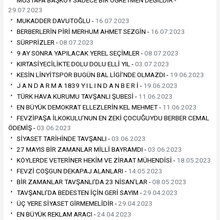
MUSTAFA BAŞKÖY SADECE BİR ÖĞRETMEN DEĞİLDİR -
29.07.2023
MUKADDER DAVUTOĞLU -
16.07.2023
BERBERLERİN PİRİ MERHUM AHMET SEZGİN -
16.07.2023
SÜRPRİZLER -
08.07.2023
9 AY SONRA YAPILACAK YEREL SEÇİMLER -
08.07.2023
KIRTASİYECİLİKTE DOLU DOLU ELLİ YIL -
03.07.2023
KESİN LİNYİTSPOR BUGÜN BAL LİGİ’NDE OLMAZDI -
19.06.2023
J A N D A R M A 1839 Y I L I N D A N B E R İ -
19.06.2023
TÜRK HAVA KURUMU TAVŞANLI ŞUBESİ -
11.06.2023
EN BÜYÜK DEMOKRAT ELLEZLERİN KEL MEHMET -
11.06.2023
FEVZİPAŞA İLKOKULU’NUN EN ZEKİ ÇOCUĞUYDU BERBER CEMAL
ÖDEMİŞ -
03.06.2023
SİYASET TARİHİNDE TAVŞANLI -
03.06.2023
27 MAYIS BİR ZAMANLAR MİLLİ BAYRAMDI -
03.06.2023
KÖYLERDE VETERİNER HEKİM VE ZİRAAT MÜHENDİSİ -
18.05.2023
FEVZİ COŞGUN DEKAPAJ ALANLARI -
14.05.2023
BİR ZAMANLAR TAVŞANLI’DA 23 NİSAN’LAR -
08.05.2023
TAVŞANLI’DA BEDESTEN İÇİN GERİ SAYIM -
29.04.2023
ÜÇ YERE SİYASET GİRMEMELİDİR -
29.04.2023
EN BÜYÜK REKLAM ARACI -
24.04.2023