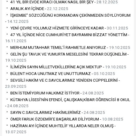
41 YIL BİR EVDE KİRACI OLMAK NASIL BİR ŞEY -
28.12.2025
ARALIK AYI İÇİNDE -
22.12.2025
İŞKEMBE” SÖZCÜĞÜNÜ KORKMADAN ÇEKİNMEDEN SÖYLÜYORUM
-
14.12.2025
YENİ ÇEVRE YOLUMUZ HİZMETE GİRİNCEYE KADAR -
30.11.2025
47 YIL İÇİNDE NİCE CUMHURİYET BAYRAMINI BİZZAT YÖNETTİM -
16.11.2025
MERHUM MUTAHHAR TEMEL’İ RAHMETLE ANIYORUZ -
19.10.2025
GELİN ŞU TAVUK VE YUMURTA MESELESİNİ TEKRAR DÜŞÜNELİM -
19.10.2025
İLİMİZİN SAYIN MİLLETVEKİLLERİNE AÇIK MEKTUP -
19.10.2025
BÜLENT HOCA UNUTMAZ VE UNUTTURMAZ -
05.10.2025
SEVGİLİ HAKİM VE C.SAVCILARIMIZ YENİDEN CÜPPELERİNİ -
23.09.2025
BEN İSTEMİYORUM HALKIMIZ İSTİYOR -
24.08.2025
KÜTAHYA LİSESİ’NİN EFENDİ, ÇALIŞKAN,KİBAR ÖĞRENCİSİ 8 OKUL
-
24.08.2025
SAYIN C.SAVCILARIMIZ HAKİMLERİMİZ -
24.08.2025
ÖMER FARUK ÖZDEMİR’E BAŞARILAR DİLİYORUM -
10.08.2025
HAZİRAN AYI İÇİNDE MUHTELİF YILLARDA NELER OLMUŞ -
13.07.2025