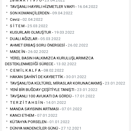
28 M A R T 1 9 7 O -
23.04.2022
TAVŞANLI HAYIRLI HİZMETLER VAKFI -
16.04.2022
SON KOMANÇİLERDEN -
09.04.2022
Ceviz -
02.04.2022
S İ T E M -
25.03.2022
KUSURLARI OLMUŞTUR -
19.03.2022
DUALI AĞIZLAR -
05.03.2022
AHMET ERBAŞ SORU ÖNERGESİ -
26.02.2022
MADE İN -
26.02.2022
YEREL BASIN HALKIMIZCA KURULUŞLARIMIZCA
DESTEKLENMEDİĞİ SÜRECE -
13.02.2022
C E M İ L K A L F A -
08.02.2022
HAKAN ŞAHİN’İ DE KAYBETTİK -
30.01.2022
TAVŞANLI’DA KÜLTÜREL MİRASLAR KORUNACAKMIŞ -
23.01.2022
YENİ BİR BUĞDAY ÇEŞİTİYLE TANIŞTI -
23.01.2022
TAVŞANLI 100 AVUKATI DA GÖRDÜ -
17.01.2022
T E R Z İ T A H S İ N -
14.01.2022
MANDA SAYISININ ARTMASI -
07.01.2022
KANCI ETHEM -
07.01.2022
KÜTAHYA PORSELEN -
01.01.2022
DÜNYA MADENCİLER GÜNÜ -
27.12.2021