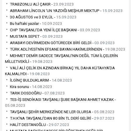
TRABZONLU ALİ ÇAKIR -
23.09.2023
ABRAHAM LİNCOLN ‘UN YAZDIĞI MEŞHUR MEKTUP -
15.09.2023
30 AĞUSTOS ve 3 EYLÜL -
15.09.2023
Bu haftaki yazılar -
10.09.2023
CHP TAVŞANLI’DA YENİ İLÇE BAŞKANI -
03.09.2023
MUSTAFA SEPET -
03.09.2023
ARABAYI DEVİRMEDEN GÖTÜRECEK BİRİ GELDİ -
03.09.2023
TÜRK ADLİYESİ’NİN EFSANE BAYAN HAKİMLERİNDEN -
19.08.2023
MEHMET DEMİR SADECE TAVŞANLI’NIN DEĞİL TÜM İLÇELERİN
MİLLETVEKİLİ -
19.08.2023
VALİ ALİ ÇELİK EN AZINDAN BİRKAÇ YIL DAHA KÜTAHYA’DA
KALMALIYDI -
19.08.2023
İLGİNÇ BULDUKLARIM -
14.08.2023
Kira sorunu -
14.08.2023
TARIK DOSDOĞRU -
07.08.2023
TES-İŞ SENDİKASI TAVŞANLI ŞUBE BAŞKANI AHMET KAZAK -
05.08.2023
TAVŞANLI ŞEHİR MERKEZİNDE NE LER OLURSA -
05.08.2023
T.H.K’NA TAVŞANLI’DAN 80 BİN TL DERİ GELİRİ -
29.07.2023
HALİT DESTANOĞLU -
29.07.2023