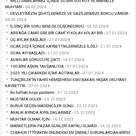
MİLLİ SINIRLARIMIZ İÇİNDE 5O BİN 500 KÖY VE MAHALLE
MUHTARI -
04.02.2024
DEVLETİMİZİN ŞEHİTLERİMİZE VE GAZİLERİMİZE BORCU VARDIR -
04.02.2024
İLGİNÇ BİR SORU BENİ DE DÜŞÜNDÜRDÜ -
03.02.2024
ARİFAĞA CAMİİ GİBİ BİR CAMİ’Yİ KOLAY KOLAY BİR -
27.01.2024
ÜÇ AYLAR BAŞLADI -
27.01.2024
OCAK 2024 İÇİNDE KAYBETTİKLERİMİZLE İLGİLİ -
21.01.2024
OCAK AYI BAŞLADI -
21.01.2024
ADAYLAR GÖRÜCÜYE ÇIKTI -
14.01.2024
100 BİNİ AŞKIN TAVŞANLI’DA -
07.01.2024
2023 YILI ÇIKARKEN İÇİMİ ACITANLAR -
07.01.2024
TUNÇBİLEK’İN FAHRİ HEMŞEHRİSİ ESKİ BAKAN YAŞAR OKUYAN’I
KAYBETTİK -
07.01.2024
Bu haftaki köşe yazılarım -
31.12.2023
MUSTAFA GÜLER -
25.12.2023
BURUK GEÇEN MADENCİLER GÜNÜ -
25.12.2023
ARALIK AYINDA AYRILDIKLARIMIZ -
25.12.2023
MUHTAR OLMAK İÇİN -
16.12.2023
MARKETLERİN PAZAR GÜNLERİ KAPALI OLMASI -
16.12.2023
CUMHUR İTTİFAKI’IN ÖNÜNDEKİ EN ÖNEMLİ SORUNLARDAN BİRİSİ