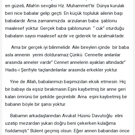
en güzeli, Allah’ın sevgilisi Hz. Muhammet’tir. Dünya kurulalı
beri nice babalar gelip geçti. En küçük topluluk ailenin başı
babalardır. Ama zamanımızda arzulanan baba şablonu
maalesef yoktur. Gerçek baba şablonunun “ cuk” oturduğu
babaların sayısı maalesef azdır ve giderek te azalmaktadır.
Ama bir gerçek iyi bilinmelidir. Aile bireyleri içinde bir baba
asla annenin yerini dolduramaz.Çünkü Cennetle anılanlar
arasında anneler vardır” Cennet annelerin ayakları altındadır”
Hadis-i Şerifiyle taçlandırılanlar arasında erkekler yoktur.
Yine de Allah, babalarımızı başımızdan eksik etmesin. Hiç
bir babayı da eşsiz bırakmasın.Eşini kaybetmiş bir anne geri
kalan ömrünü bir şekilde geçirebilir. Ama eşini kaybetmiş bir
babanın böyle bir şansı yoktur.
Babamın arkadaşlarından Avukat Hüsnü Davutoğlu elini
uzatıp mezardan yukarı doğru beni çekerken kulağıma
fısıldamıştı.” Bülent geçmiş olsun. Eğer annen babandan önce