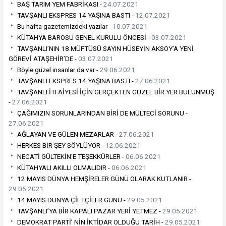
BAŞ TARIM YEM FABRİKASI -
24.07.2021
TAVŞANLI EKSPRES 14 YAŞINA BASTI -
12.07.2021
Bu hafta gazetemizdeki yazılar -
10.07.2021
KÜTAHYA BAROSU GENEL KURULU ÖNCESİ -
03.07.2021
TAVŞANLI’NIN 18.MÜFTÜSÜ SAYIN HÜSEYİN AKSOY’A YENİ
GÖREVİ ATAŞEHİR’DE -
03.07.2021
Böyle güzel insanlar da var -
29.06.2021
TAVŞANLI EKSPRES 14 YAŞINA BASTI -
27.06.2021
TAVŞANLI İTFAİYESİ İÇİN GERÇEKTEN GÜZEL BİR YER BULUNMUŞ
-
27.06.2021
ÇAĞIMIZIN SORUNLARINDAN BİRİ DE MÜLTECİ SORUNU -
27.06.2021
AĞLAYAN VE GÜLEN MEZARLAR -
27.06.2021
HERKES BİR ŞEY SÖYLÜYOR -
12.06.2021
NECATİ GÜLTEKİN’E TEŞEKKÜRLER -
06.06.2021
KÜTAHYALI AKILLI OLMALIDIR -
06.06.2021
12 MAYIS DÜNYA HEMŞİRELER GÜNÜ OLARAK KUTLANIR -
29.05.2021
14 MAYIS DÜNYA ÇİFTÇİLER GÜNÜ -
29.05.2021
TAVŞANLI’YA BİR KAPALI PAZAR YERİ YETMEZ -
29.05.2021
DEMOKRAT PARTİ’ NİN İKTİDAR OLDUĞU TARİH -
29.05.2021