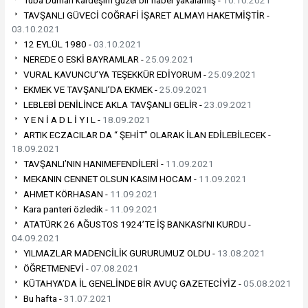
Tuba Duman kardeşim güzel bir haber yakalamış -
10.10.2021
TAVŞANLI GÜVECİ COĞRAFİ İŞARET ALMAYI HAKETMİŞTİR -
03.10.2021
12 EYLÜL 1980 -
03.10.2021
NEREDE O ESKİ BAYRAMLAR -
25.09.2021
VURAL KAVUNCU’YA TEŞEKKÜR EDİYORUM -
25.09.2021
EKMEK VE TAVŞANLI’DA EKMEK -
25.09.2021
LEBLEBİ DENİLİNCE AKLA TAVŞANLI GELİR -
23.09.2021
Y E N İ A D L İ Y I L -
18.09.2021
ARTIK ECZACILAR DA “ ŞEHİT” OLARAK İLAN EDİLEBİLECEK -
18.09.2021
TAVŞANLI’NIN HANIMEFENDİLERİ -
11.09.2021
MEKANIN CENNET OLSUN KASIM HOCAM -
11.09.2021
AHMET KÖRHASAN -
11.09.2021
Kara panteri özledik -
11.09.2021
ATATÜRK 26 AĞUSTOS 1924’TE İŞ BANKASI’NI KURDU -
04.09.2021
YILMAZLAR MADENCİLİK GURURUMUZ OLDU -
13.08.2021
ÖĞRETMENEVİ -
07.08.2021
KÜTAHYA’DA İL GENELİNDE BİR AVUÇ GAZETECİYİZ -
05.08.2021
Bu hafta -
31.07.2021