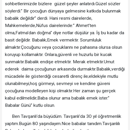
sohbetlerimizde bizlere güzel şeyler anlatırdı.Güzel sözler
söylerdi.” Bir çocuğun dünyaya gelmesine katkıda bulunmak
babalık değildir” derdi. Hani resmi dairelerde,
Mahkemelerde,Nüfus dairelerinde:” Ahmet’ten
olma,Fatma’dan doğma” diye notlar düşülür ya. İş bu kadar da
basit değildir. Babalık;Emek vermektir. Sorumluluk
almaktır.Çocuğunu veya çocuklarını ne pahasına olursa olsun
koruyup kollamaktır. Onlara,güvenli ve huzurlu bir kucak
sunmaktır.Babalık endişe etmektir. Merak etmektir.Umut
ederek daima çocuğunun arkasında durmaktır.Babalık,verdiği
mücadele ile gösterdiği cesaretli direnç ile;eldekiyle mutlu
olunabilmeyi,hoş görmeyi, sevmeyi ve kendine güveni
çocuğuna modelleyen kişi olmaktır.Her zaman şu gerçek
kabul edilmelidir;Baba olunur ama babalık emek ister.”
Babalar Günü” kutlu olsun.
Ben Tavşanlı’da büyüdüm. Tavşanlı’da 3O yıl öğretmenlik
yaptım.Bugün 8O yaşındayım.Nice babalar tanıdım.Tavşanlılı