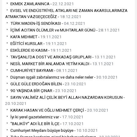
EKMEK ZAMLANINCA -
22.12.2021
EVSEL VE ENDÜSTRİYEL ATIKLARI NE ZAMAN AKARSULARIMIZA
ATMAKTAN VAZGEÇECEĞİZ -
18.12.2021
TÜRK MADEN-İŞ SENDİKASI -
04.12.2021
İÇİMİ ACITAN ÖLÜMLER ve MUHTARLAR GÜNÜ -
28.11.2021
KAFA MEHMET -
19.11.2021
EĞİTİCİ KURSLAR -
19.11.2021
ESKİLERDE I0 KASIM -
19.11.2021
TAVŞANLI’DA DOST VE ARKADAŞ GRUPLARI -
13.11.2021
NESİL MARKET BİR ANLAMDA YETİM KALDI -
13.11.2021
CUMHURİYET BAYRAMI -
08.11.2021
Düşman işgali zabıtalarımız ve daha neler neler -
30.10.2021
GÜLE GÜLE ERDOĞAN BİLEN -
23.10.2021
90 YAŞINDA BİR ÇINAR -
23.10.2021
SAYIN VALİMİZ ALİ ÇELİK BEY’İ ALLAH NAZARDAN KORUSUN -
20.10.2021
KARAK HASAN VE OĞLU MEHMET ÇERÇİ -
20.10.2021
İyi ki yerel gazetelerimiz var -
17.10.2021
“BALIKÖY” ADI İLE BİR İLÇE -
17.10.2021
Cumhuriyet Meydanı büyüye büyüye -
10.10.2021