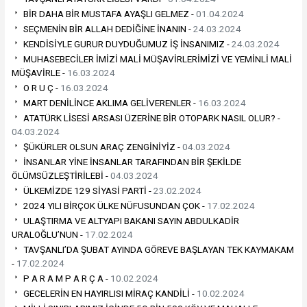
BİR DAHA BİR MUSTAFA AYAŞLI GELMEZ -
01.04.2024
SEÇMENİN BİR ALLAH DEDİĞİNE İNANIN -
24.03.2024
KENDİSİYLE GURUR DUYDUĞUMUZ İŞ İNSANIMIZ -
24.03.2024
MUHASEBECİLER İMİZİ MALİ MÜŞAVİRLERİMİZİ VE YEMİNLİ MALİ
MÜŞAVİRLE -
16.03.2024
O R U Ç -
16.03.2024
MART DENİLİNCE AKLIMA GELİVERENLER -
16.03.2024
ATATÜRK LİSESİ ARSASI ÜZERİNE BİR OTOPARK NASIL OLUR? -
04.03.2024
ŞÜKÜRLER OLSUN ARAÇ ZENGİNİYİZ -
04.03.2024
İNSANLAR YİNE İNSANLAR TARAFINDAN BİR ŞEKİLDE
ÖLÜMSÜZLEŞTİRİLEBİ -
04.03.2024
ÜLKEMİZDE 129 SİYASİ PARTİ -
23.02.2024
2024 YILI BİRÇOK ÜLKE NÜFUSUNDAN ÇOK -
17.02.2024
ULAŞTIRMA VE ALTYAPI BAKANI SAYIN ABDULKADİR
URALOĞLU’NUN -
17.02.2024
TAVŞANLI’DA ŞUBAT AYINDA GÖREVE BAŞLAYAN TEK KAYMAKAM
-
17.02.2024
P A R A M P A R Ç A -
10.02.2024
GECELERİN EN HAYIRLISI MİRAÇ KANDİLİ -
10.02.2024