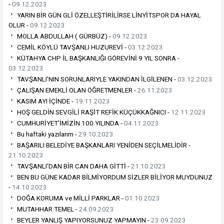
-
09.12.2023
YARIN BİR GÜN GLİ ÖZELLEŞTİRİLİRSE LİNYİTSPOR DA HAYAL
OLUR -
09.12.2023
MOLLA ABDULLAH ( GÜRBÜZ) -
09.12.2023
CEMİL KÖYLÜ TAVŞANLI HUZUREVİ -
03.12.2023
KÜTAHYA CHP İL BAŞKANLIĞI GÖREVİNİ 9 YIL SONRA -
03.12.2023
TAVŞANLI’NIN SORUNLARIYLE YAKINDAN İLGİLENEN -
03.12.2023
ÇALIŞAN EMEKLİ OLAN ÖĞRETMENLER -
26.11.2023
KASIM AYI İÇİNDE -
19.11.2023
HOŞ GELDİN SEVGİLİ RAŞİT REFİK KÜÇÜKKAĞNICI -
12.11.2023
CUMHURİYET’İMİZİN 100.YILINDA -
04.11.2023
Bu haftaki yazılarım -
29.10.2023
BAŞARILI BELEDİYE BAŞKANLARI YENİDEN SEÇİLMELİDİR -
21.10.2023
TAVŞANLI’DAN BİR CAN DAHA GİTTİ -
21.10.2023
BEN BU GÜNE KADAR BİLMİYORDUM SİZLER BİLİYOR MUYDUNUZ
-
14.10.2023
DOĞA KORUMA ve MİLLİ PARKLAR -
01.10.2023
MUTAHHAR TEMEL -
24.09.2023
BEYLER YANLIŞ YAPIYORSUNUZ YAPMAYIN -
23.09.2023