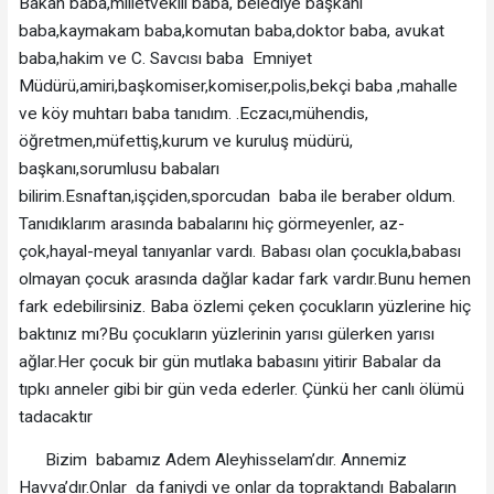
Bakan baba,milletvekili baba, belediye başkanı
baba,kaymakam baba,komutan baba,doktor baba, avukat
baba,hakim ve C. Savcısı baba Emniyet
Müdürü,amiri,başkomiser,komiser,polis,bekçi baba ,mahalle
ve köy muhtarı baba tanıdım. .Eczacı,mühendis,
öğretmen,müfettiş,kurum ve kuruluş müdürü,
başkanı,sorumlusu babaları
bilirim.Esnaftan,işçiden,sporcudan baba ile beraber oldum.
Tanıdıklarım arasında babalarını hiç görmeyenler, az-
çok,hayal-meyal tanıyanlar vardı. Babası olan çocukla,babası
olmayan çocuk arasında dağlar kadar fark vardır.Bunu hemen
fark edebilirsiniz. Baba özlemi çeken çocukların yüzlerine hiç
baktınız mı?Bu çocukların yüzlerinin yarısı gülerken yarısı
ağlar.Her çocuk bir gün mutlaka babasını yitirir Babalar da
tıpkı anneler gibi bir gün veda ederler. Çünkü her canlı ölümü
tadacaktır
Bizim babamız Adem Aleyhisselam’dır. Annemiz
Havva’dır.Onlar da faniydi ve onlar da topraktandı Babaların