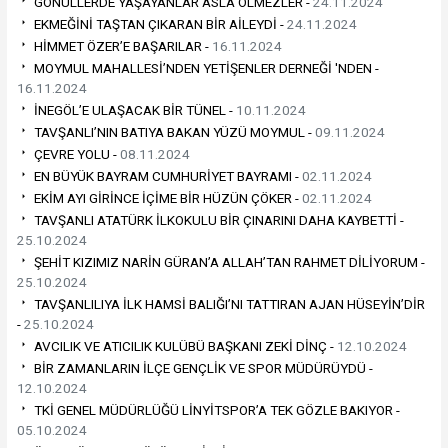
GÖNÜLLERDE YAŞAYANLAR ASLA ÖLMEZLER -
24.11.2024
EKMEĞİNİ TAŞTAN ÇIKARAN BİR AİLEYDİ -
24.11.2024
HİMMET ÖZER’E BAŞARILAR -
16.11.2024
MOYMUL MAHALLESİ’NDEN YETİŞENLER DERNEĞİ 'NDEN -
16.11.2024
İNEGÖL’E ULAŞACAK BİR TÜNEL -
10.11.2024
TAVŞANLI’NIN BATIYA BAKAN YÜZÜ MOYMUL -
09.11.2024
ÇEVRE YOLU -
08.11.2024
EN BÜYÜK BAYRAM CUMHURİYET BAYRAMI -
02.11.2024
EKİM AYI GİRİNCE İÇİME BİR HÜZÜN ÇÖKER -
02.11.2024
TAVŞANLI ATATÜRK İLKOKULU BİR ÇINARINI DAHA KAYBETTİ -
25.10.2024
ŞEHİT KIZIMIZ NARİN GÜRAN’A ALLAH’TAN RAHMET DİLİYORUM -
25.10.2024
TAVŞANLILIYA İLK HAMSİ BALIĞI’NI TATTIRAN AJAN HÜSEYİN’DİR
-
25.10.2024
AVCILIK VE ATICILIK KULÜBÜ BAŞKANI ZEKİ DİNÇ -
12.10.2024
BİR ZAMANLARIN İLÇE GENÇLİK VE SPOR MÜDÜRÜYDÜ -
12.10.2024
TKİ GENEL MÜDÜRLÜĞÜ LİNYİTSPOR’A TEK GÖZLE BAKIYOR -
05.10.2024