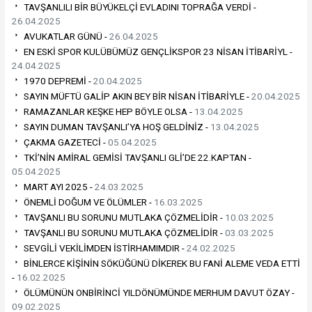
TAVŞANLILI BİR BÜYÜKELÇİ EVLADINI TOPRAĞA VERDİ -
26.04.2025
AVUKATLAR GÜNÜ -
26.04.2025
EN ESKİ SPOR KULÜBÜMÜZ GENÇLİKSPOR 23 NİSAN İTİBARİYL -
24.04.2025
1970 DEPREMİ -
20.04.2025
SAYIN MÜFTÜ GALİP AKIN BEY BİR NİSAN İTİBARİYLE -
20.04.2025
RAMAZANLAR KEŞKE HEP BÖYLE OLSA -
13.04.2025
SAYIN DUMAN TAVŞANLI’YA HOŞ GELDİNİZ -
13.04.2025
ÇAKMA GAZETECİ -
05.04.2025
TKİ’NİN AMİRAL GEMİSİ TAVŞANLI GLİ’DE 22.KAPTAN -
05.04.2025
MART AYI 2025 -
24.03.2025
ÖNEMLİ DOĞUM VE ÖLÜMLER -
16.03.2025
TAVŞANLI BU SORUNU MUTLAKA ÇÖZMELİDİR -
10.03.2025
TAVŞANLI BU SORUNU MUTLAKA ÇÖZMELİDİR -
03.03.2025
SEVGİLİ VEKİLİMDEN İSTİRHAMIMDIR -
24.02.2025
BİNLERCE KİŞİNİN SÖKÜĞÜNÜ DİKEREK BU FANİ ALEME VEDA ETTİ
-
16.02.2025
ÖLÜMÜNÜN ONBİRİNCİ YILDÖNÜMÜNDE MERHUM DAVUT ÖZAY -
09.02.2025