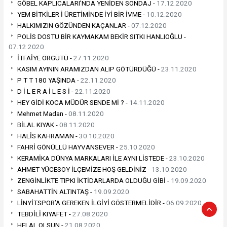
GÖBEL KAPLICALARI’NDA YENİDEN SONDAJ -
17.12.2020
YEM BİTKİLER İ ÜRETİMİNDE İYİ BİR İVME -
10.12.2020
HALKIMIZIN GÖZÜNDEN KAÇANLAR -
07.12.2020
POLİS DOSTU BİR KAYMAKAM BEKİR SITKI HANLIOĞLU -
07.12.2020
İTFAİYE ÖRGÜTÜ -
27.11.2020
KASIM AYININ ARAMIZDAN ALIP GÖTÜRDÜĞÜ -
23.11.2020
P T T 180 YAŞINDA -
22.11.2020
D İ L E R A İ L E S İ -
22.11.2020
HEY GİDİ KOCA MÜDÜR SENDE Mİ ? -
14.11.2020
Mehmet Madan -
08.11.2020
BİLAL KIYAK -
08.11.2020
HALİS KAHRAMAN -
30.10.2020
FAHRİ GÖNÜLLÜ HAYVANSEVER -
25.10.2020
KERAMİKA DÜNYA MARKALARI İLE AYNI LİSTEDE -
23.10.2020
AHMET YÜCESOY İLÇEMİZE HOŞ GELDİNİZ -
13.10.2020
ZENGİNLİKTE TIPKI İKTİDARLARDA OLDUĞU GİBİ -
19.09.2020
SABAHATTİN ALTINTAŞ -
19.09.2020
LİNYİTSPOR’A GEREKEN İLGİYİ GÖSTERMELİDİR -
06.09.2020
TEBDİLİ KIYAFET -
27.08.2020
HELAL OLSUN -
21.08.2020