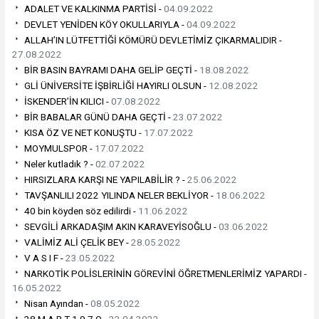
ADALET VE KALKINMA PARTİSİ -
04.09.2022
DEVLET YENİDEN KÖY OKULLARIYLA -
04.09.2022
ALLAH’IN LÜTFETTİĞİ KÖMÜRÜ DEVLETİMİZ ÇIKARMALIDIR -
27.08.2022
BİR BASIN BAYRAMI DAHA GELİP GEÇTİ -
18.08.2022
GLİ ÜNİVERSİTE İŞBİRLİĞİ HAYIRLI OLSUN -
12.08.2022
İSKENDER’İN KILICI -
07.08.2022
BİR BABALAR GÜNÜ DAHA GEÇTİ -
23.07.2022
KISA ÖZ VE NET KONUŞTU -
17.07.2022
MOYMULSPOR -
17.07.2022
Neler kutladık ? -
02.07.2022
HIRSIZLARA KARŞI NE YAPILABİLİR ? -
25.06.2022
TAVŞANLILI 2022 YILINDA NELER BEKLİYOR -
18.06.2022
40 bin köyden söz edilirdi -
11.06.2022
SEVGİLİ ARKADAŞIM AKIN KARAVEYİSOĞLU -
03.06.2022
VALİMİZ ALİ ÇELİK BEY -
28.05.2022
V A S I F -
23.05.2022
NARKOTİK POLİSLERİNİN GÖREVİNİ ÖĞRETMENLERİMİZ YAPARDI -
16.05.2022
Nisan Ayından -
08.05.2022