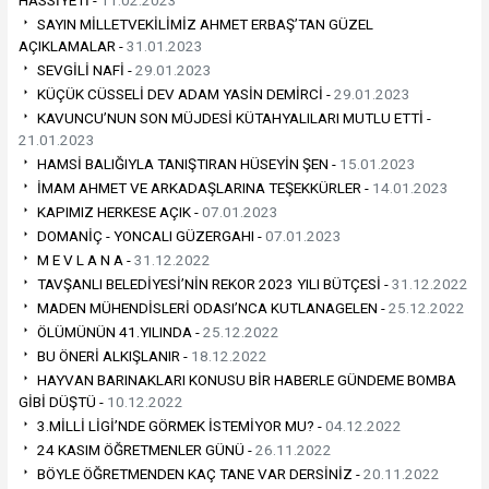
HASSİYETİ -
11.02.2023
SAYIN MİLLETVEKİLİMİZ AHMET ERBAŞ’TAN GÜZEL
AÇIKLAMALAR -
31.01.2023
SEVGİLİ NAFİ -
29.01.2023
KÜÇÜK CÜSSELİ DEV ADAM YASİN DEMİRCİ -
29.01.2023
KAVUNCU’NUN SON MÜJDESİ KÜTAHYALILARI MUTLU ETTİ -
21.01.2023
HAMSİ BALIĞIYLA TANIŞTIRAN HÜSEYİN ŞEN -
15.01.2023
İMAM AHMET VE ARKADAŞLARINA TEŞEKKÜRLER -
14.01.2023
KAPIMIZ HERKESE AÇIK -
07.01.2023
DOMANİÇ - YONCALI GÜZERGAHI -
07.01.2023
M E V L A N A -
31.12.2022
TAVŞANLI BELEDİYESİ’NİN REKOR 2023 YILI BÜTÇESİ -
31.12.2022
MADEN MÜHENDİSLERİ ODASI’NCA KUTLANAGELEN -
25.12.2022
ÖLÜMÜNÜN 41.YILINDA -
25.12.2022
BU ÖNERİ ALKIŞLANIR -
18.12.2022
HAYVAN BARINAKLARI KONUSU BİR HABERLE GÜNDEME BOMBA
GİBİ DÜŞTÜ -
10.12.2022
3.MİLLİ LİGİ’NDE GÖRMEK İSTEMİYOR MU? -
04.12.2022
24 KASIM ÖĞRETMENLER GÜNÜ -
26.11.2022
BÖYLE ÖĞRETMENDEN KAÇ TANE VAR DERSİNİZ -
20.11.2022