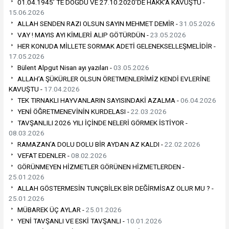
01.04.1945’ TE DOĞDU VE 27.10.2020’DE HAKK’A KAVUŞTU -
15.06.2026
ALLAH SENDEN RAZI OLSUN SAYIN MEHMET DEMİR -
31.05.2026
VAY ! MAYIS AYI KİMLERİ ALIP GÖTÜRDÜN -
23.05.2026
HER KONUDA MİLLETE SORMAK ADETİ GELENEKSELLEŞMELİDİR -
17.05.2026
Bülent Alpgut Nisan ayı yazıları -
03.05.2026
ALLAH’A ŞÜKÜRLER OLSUN ÖRETMENLERİMİZ KENDİ EVLERİNE
KAVUŞTU -
17.04.2026
TEK TIRNAKLI HAYVANLARIN SAYISINDAKİ AZALMA -
06.04.2026
YENİ ÖĞRETMENEVİNİN KURDELASI -
22.03.2026
TAVŞANLILI 2026 YILI İÇİNDE NELERİ GÖRMEK İSTİYOR -
08.03.2026
RAMAZAN’A DOLU DOLU BİR AYDAN AZ KALDI -
22.02.2026
VEFAT EDENLER -
08.02.2026
GÖRÜNMEYEN HİZMETLER GÖRÜNEN HİZMETLERDEN -
25.01.2026
ALLAH GÖSTERMESİN TUNÇBİLEK BİR DEĞİRMİSAZ OLUR MU ? -
25.01.2026
MÜBAREK ÜÇ AYLAR -
25.01.2026
YENİ TAVŞANLI VE ESKİ TAVŞANLI -
10.01.2026