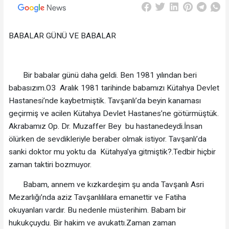
BABALAR GÜNÜ VE BABALAR
Bir babalar günü daha geldi. Ben 1981 yılından beri
babasızım.O3 Aralık 1981 tarihinde babamızı Kütahya Devlet
Hastanesi’nde kaybetmiştik. Tavşanlı’da beyin kanaması
geçirmiş ve acilen Kütahya Devlet Hastanes’ne götürmüştük.
Akrabamız Op. Dr. Muzaffer Bey bu hastanedeydi.İnsan
ölürken de sevdikleriyle beraber olmak istiyor. Tavşanlı’da
sanki doktor mu yoktu da Kütahya’ya gitmiştik?.Tedbir hiçbir
zaman taktiri bozmuyor.
Babam, annem ve kızkardeşim şu anda Tavşanlı Asri
Mezarlığı’nda aziz Tavşanlılılara emanettir ve Fatiha
okuyanları vardır. Bu nedenle müsterihim. Babam bir
hukukçuydu. Bir hakim ve avukattı.Zaman zaman