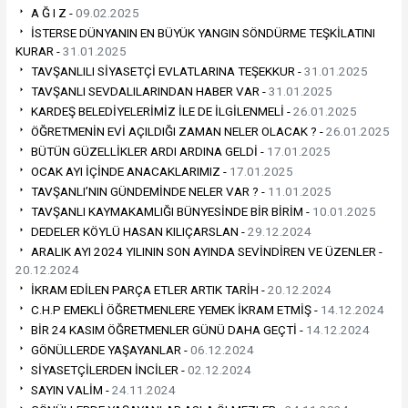
A Ğ I Z -
09.02.2025
İSTERSE DÜNYANIN EN BÜYÜK YANGIN SÖNDÜRME TEŞKİLATINI
KURAR -
31.01.2025
TAVŞANLILI SİYASETÇİ EVLATLARINA TEŞEKKUR -
31.01.2025
TAVŞANLI SEVDALILARINDAN HABER VAR -
31.01.2025
KARDEŞ BELEDİYELERİMİZ İLE DE İLGİLENMELİ -
26.01.2025
ÖĞRETMENİN EVİ AÇILDIĞI ZAMAN NELER OLACAK ? -
26.01.2025
BÜTÜN GÜZELLİKLER ARDI ARDINA GELDİ -
17.01.2025
OCAK AYI İÇİNDE ANACAKLARIMIZ -
17.01.2025
TAVŞANLI’NIN GÜNDEMİNDE NELER VAR ? -
11.01.2025
TAVŞANLI KAYMAKAMLIĞI BÜNYESİNDE BİR BİRİM -
10.01.2025
DEDELER KÖYLÜ HASAN KILIÇARSLAN -
29.12.2024
ARALIK AYI 2024 YILININ SON AYINDA SEVİNDİREN VE ÜZENLER -
20.12.2024
İKRAM EDİLEN PARÇA ETLER ARTIK TARİH -
20.12.2024
C.H.P EMEKLİ ÖĞRETMENLERE YEMEK İKRAM ETMİŞ -
14.12.2024
BİR 24 KASIM ÖĞRETMENLER GÜNÜ DAHA GEÇTİ -
14.12.2024
GÖNÜLLERDE YAŞAYANLAR -
06.12.2024
SİYASETÇİLERDEN İNCİLER -
02.12.2024
SAYIN VALİM -
24.11.2024