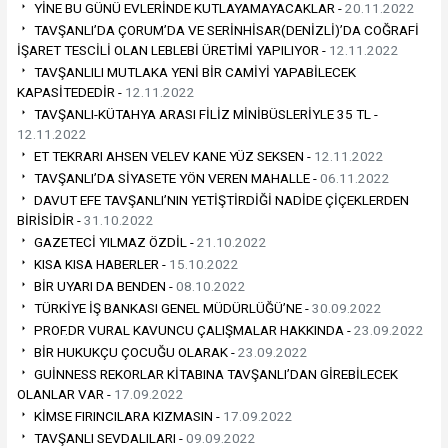
YİNE BU GÜNÜ EVLERİNDE KUTLAYAMAYACAKLAR -
20.11.2022
TAVŞANLI’DA ÇORUM’DA VE SERİNHİSAR(DENİZLİ)’DA COĞRAFİ
İŞARET TESCİLİ OLAN LEBLEBİ ÜRETİMİ YAPILIYOR -
12.11.2022
TAVŞANLILI MUTLAKA YENİ BİR CAMİYİ YAPABİLECEK
KAPASİTEDEDİR -
12.11.2022
TAVŞANLI-KÜTAHYA ARASI FİLİZ MİNİBÜSLERİYLE 35 TL -
12.11.2022
ET TEKRARI AHSEN VELEV KANE YÜZ SEKSEN -
12.11.2022
TAVŞANLI’DA SİYASETE YÖN VEREN MAHALLE -
06.11.2022
DAVUT EFE TAVŞANLI’NIN YETİŞTİRDİĞİ NADİDE ÇİÇEKLERDEN
BİRİSİDİR -
31.10.2022
GAZETECİ YILMAZ ÖZDİL -
21.10.2022
KISA KISA HABERLER -
15.10.2022
BİR UYARI DA BENDEN -
08.10.2022
TÜRKİYE İŞ BANKASI GENEL MÜDÜRLÜĞÜ’NE -
30.09.2022
PROF.DR VURAL KAVUNCU ÇALIŞMALAR HAKKINDA -
23.09.2022
BİR HUKUKÇU ÇOCUĞU OLARAK -
23.09.2022
GUİNNESS REKORLAR KİTABINA TAVŞANLI’DAN GİREBİLECEK
OLANLAR VAR -
17.09.2022
KİMSE FIRINCILARA KIZMASIN -
17.09.2022
TAVŞANLI SEVDALILARI -
09.09.2022