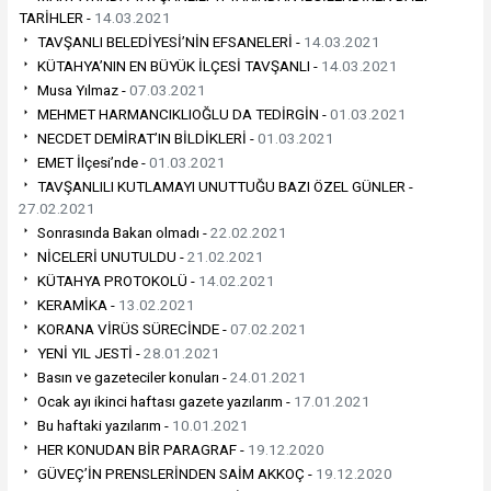
TARİHLER -
14.03.2021
TAVŞANLI BELEDİYESİ’NİN EFSANELERİ -
14.03.2021
KÜTAHYA’NIN EN BÜYÜK İLÇESİ TAVŞANLI -
14.03.2021
Musa Yılmaz -
07.03.2021
MEHMET HARMANCIKLIOĞLU DA TEDİRGİN -
01.03.2021
NECDET DEMİRAT’IN BİLDİKLERİ -
01.03.2021
EMET İlçesi’nde -
01.03.2021
TAVŞANLILI KUTLAMAYI UNUTTUĞU BAZI ÖZEL GÜNLER -
27.02.2021
Sonrasında Bakan olmadı -
22.02.2021
NİCELERİ UNUTULDU -
21.02.2021
KÜTAHYA PROTOKOLÜ -
14.02.2021
KERAMİKA -
13.02.2021
KORANA VİRÜS SÜRECİNDE -
07.02.2021
YENİ YIL JESTİ -
28.01.2021
Basın ve gazeteciler konuları -
24.01.2021
Ocak ayı ikinci haftası gazete yazılarım -
17.01.2021
Bu haftaki yazılarım -
10.01.2021
HER KONUDAN BİR PARAGRAF -
19.12.2020
GÜVEÇ’İN PRENSLERİNDEN SAİM AKKOÇ -
19.12.2020