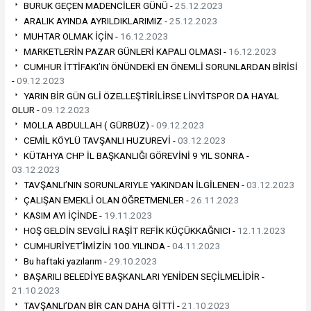
BURUK GEÇEN MADENCİLER GÜNÜ -
25.12.2023
ARALIK AYINDA AYRILDIKLARIMIZ -
25.12.2023
MUHTAR OLMAK İÇİN -
16.12.2023
MARKETLERİN PAZAR GÜNLERİ KAPALI OLMASI -
16.12.2023
CUMHUR İTTİFAKI’IN ÖNÜNDEKİ EN ÖNEMLİ SORUNLARDAN BİRİSİ
-
09.12.2023
YARIN BİR GÜN GLİ ÖZELLEŞTİRİLİRSE LİNYİTSPOR DA HAYAL
OLUR -
09.12.2023
MOLLA ABDULLAH ( GÜRBÜZ) -
09.12.2023
CEMİL KÖYLÜ TAVŞANLI HUZUREVİ -
03.12.2023
KÜTAHYA CHP İL BAŞKANLIĞI GÖREVİNİ 9 YIL SONRA -
03.12.2023
TAVŞANLI’NIN SORUNLARIYLE YAKINDAN İLGİLENEN -
03.12.2023
ÇALIŞAN EMEKLİ OLAN ÖĞRETMENLER -
26.11.2023
KASIM AYI İÇİNDE -
19.11.2023
HOŞ GELDİN SEVGİLİ RAŞİT REFİK KÜÇÜKKAĞNICI -
12.11.2023
CUMHURİYET’İMİZİN 100.YILINDA -
04.11.2023
Bu haftaki yazılarım -
29.10.2023
BAŞARILI BELEDİYE BAŞKANLARI YENİDEN SEÇİLMELİDİR -
21.10.2023
TAVŞANLI’DAN BİR CAN DAHA GİTTİ -
21.10.2023