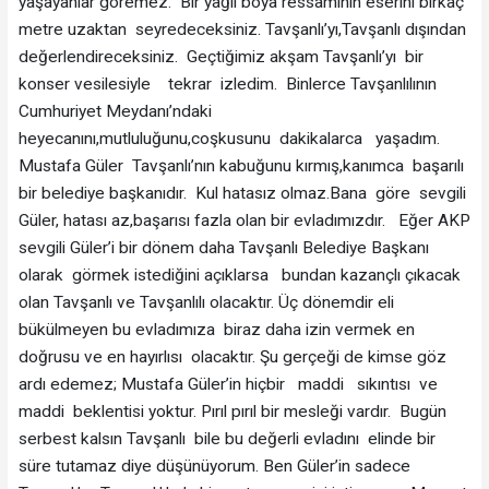
yaşayanlar göremez. Bir yağlı boya ressamının eserini birkaç
metre uzaktan seyredeceksiniz. Tavşanlı’yı,Tavşanlı dışından
değerlendireceksiniz. Geçtiğimiz akşam Tavşanlı’yı bir
konser vesilesiyle tekrar izledim. Binlerce Tavşanlılının
Cumhuriyet Meydanı’ndaki
heyecanını,mutluluğunu,coşkusunu dakikalarca yaşadım.
Mustafa Güler Tavşanlı’nın kabuğunu kırmış,kanımca başarılı
bir belediye başkanıdır. Kul hatasız olmaz.Bana göre sevgili
Güler, hatası az,başarısı fazla olan bir evladımızdır. Eğer AKP
sevgili Güler’i bir dönem daha Tavşanlı Belediye Başkanı
olarak görmek istediğini açıklarsa bundan kazançlı çıkacak
olan Tavşanlı ve Tavşanlılı olacaktır. Üç dönemdir eli
bükülmeyen bu evladımıza biraz daha izin vermek en
doğrusu ve en hayırlısı olacaktır. Şu gerçeği de kimse göz
ardı edemez; Mustafa Güler’in hiçbir maddi sıkıntısı ve
maddi beklentisi yoktur. Pırıl pırıl bir mesleği vardır. Bugün
serbest kalsın Tavşanlı bile bu değerli evladını elinde bir
süre tutamaz diye düşünüyorum. Ben Güler’in sadece