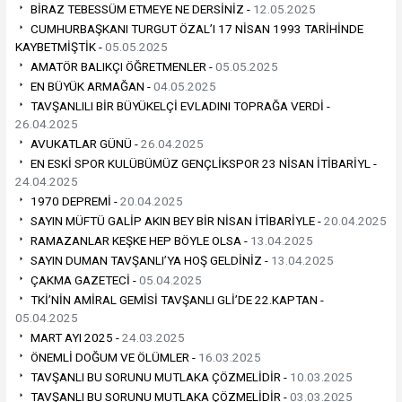
BİRAZ TEBESSÜM ETMEYE NE DERSİNİZ -
12.05.2025
CUMHURBAŞKANI TURGUT ÖZAL’I 17 NİSAN 1993 TARİHİNDE
KAYBETMİŞTİK -
05.05.2025
AMATÖR BALIKÇI ÖĞRETMENLER -
05.05.2025
EN BÜYÜK ARMAĞAN -
04.05.2025
TAVŞANLILI BİR BÜYÜKELÇİ EVLADINI TOPRAĞA VERDİ -
26.04.2025
AVUKATLAR GÜNÜ -
26.04.2025
EN ESKİ SPOR KULÜBÜMÜZ GENÇLİKSPOR 23 NİSAN İTİBARİYL -
24.04.2025
1970 DEPREMİ -
20.04.2025
SAYIN MÜFTÜ GALİP AKIN BEY BİR NİSAN İTİBARİYLE -
20.04.2025
RAMAZANLAR KEŞKE HEP BÖYLE OLSA -
13.04.2025
SAYIN DUMAN TAVŞANLI’YA HOŞ GELDİNİZ -
13.04.2025
ÇAKMA GAZETECİ -
05.04.2025
TKİ’NİN AMİRAL GEMİSİ TAVŞANLI GLİ’DE 22.KAPTAN -
05.04.2025
MART AYI 2025 -
24.03.2025
ÖNEMLİ DOĞUM VE ÖLÜMLER -
16.03.2025
TAVŞANLI BU SORUNU MUTLAKA ÇÖZMELİDİR -
10.03.2025
TAVŞANLI BU SORUNU MUTLAKA ÇÖZMELİDİR -
03.03.2025