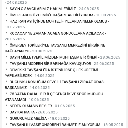
-
24.08.2025
SAYIN C.SAVCILARIMIZ HAKİMLERİMİZ -
24.08.2025
ÖMER FARUK ÖZDEMİR’E BAŞARILAR DİLİYORUM -
10.08.2025
HAZİRAN AYI İÇİNDE MUHTELİF YILLARDA NELER OLMUŞ -
13.07.2025
KOCAÇAY NE ZAMAN ACABA GONDOLLARA AÇILACAK -
28.06.2025
ÖMERBEY TOKİLERİYLE TAVŞANLI MERKEZİNİ BİRBİRİNE
BAĞLAYAN YO -
28.06.2025
SAYIN MİLLETVEKİLİMİZDEN MUHTEŞEM BİR ÖNERİ -
28.06.2025
TAVŞANLI MODERN BİR BARINAĞA KAVUŞUYOR -
25.06.2025
DEMEK Kİ TAVŞANLI’DA İSTENİLİRSE ÇİLEK ÜRETİMİ
YAPILABİLECEK -
14.06.2025
BUGÜNKÜ KONUĞUM SEVGİLİ TAVŞANLI ZİRAAT ODASI
BAŞKANIMIZ -
14.06.2025
75 YATAK DAHA - BİR İLÇE GENÇLİK VE SPOR MÜDÜRÜ
ATANAMADI -
10.06.2025
NEDEN OLMASIN BEYLER -
01.06.2025
BAY KAHKAHA -
26.05.2025
GURURUMUZ MELİSA -
18.05.2025
TAVŞANLILI VASIF ÖNGÖREN’İ RAHMETLE ANIYORUM -
18.05.2025