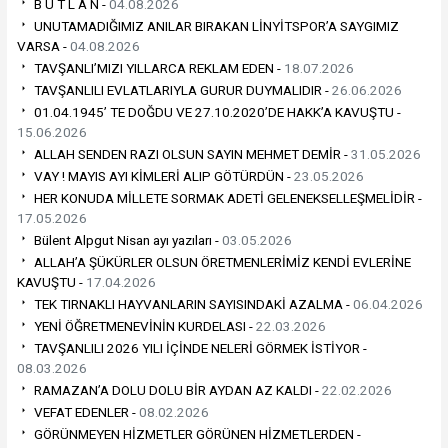
B U T L A N -
04.08.2026
UNUTAMADIĞIMIZ ANILAR BIRAKAN LİNYİTSPOR’A SAYGIMIZ
VARSA -
04.08.2026
TAVŞANLI’MIZI YILLARCA REKLAM EDEN -
18.07.2026
TAVŞANLILI EVLATLARIYLA GURUR DUYMALIDIR -
26.06.2026
01.04.1945’ TE DOĞDU VE 27.10.2020’DE HAKK’A KAVUŞTU -
15.06.2026
ALLAH SENDEN RAZI OLSUN SAYIN MEHMET DEMİR -
31.05.2026
VAY ! MAYIS AYI KİMLERİ ALIP GÖTÜRDÜN -
23.05.2026
HER KONUDA MİLLETE SORMAK ADETİ GELENEKSELLEŞMELİDİR -
17.05.2026
Bülent Alpgut Nisan ayı yazıları -
03.05.2026
ALLAH’A ŞÜKÜRLER OLSUN ÖRETMENLERİMİZ KENDİ EVLERİNE
KAVUŞTU -
17.04.2026
TEK TIRNAKLI HAYVANLARIN SAYISINDAKİ AZALMA -
06.04.2026
YENİ ÖĞRETMENEVİNİN KURDELASI -
22.03.2026
TAVŞANLILI 2026 YILI İÇİNDE NELERİ GÖRMEK İSTİYOR -
08.03.2026
RAMAZAN’A DOLU DOLU BİR AYDAN AZ KALDI -
22.02.2026
VEFAT EDENLER -
08.02.2026
GÖRÜNMEYEN HİZMETLER GÖRÜNEN HİZMETLERDEN -