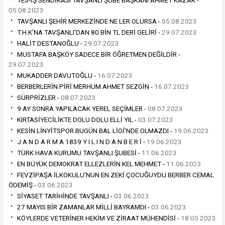
TES-İŞ SENDİKASI TAVŞANLI ŞUBE BAŞKANI AHMET KAZAK -
05.08.2023
TAVŞANLI ŞEHİR MERKEZİNDE NE LER OLURSA -
05.08.2023
T.H.K’NA TAVŞANLI’DAN 80 BİN TL DERİ GELİRİ -
29.07.2023
HALİT DESTANOĞLU -
29.07.2023
MUSTAFA BAŞKÖY SADECE BİR ÖĞRETMEN DEĞİLDİR -
29.07.2023
MUKADDER DAVUTOĞLU -
16.07.2023
BERBERLERİN PİRİ MERHUM AHMET SEZGİN -
16.07.2023
SÜRPRİZLER -
08.07.2023
9 AY SONRA YAPILACAK YEREL SEÇİMLER -
08.07.2023
KIRTASİYECİLİKTE DOLU DOLU ELLİ YIL -
03.07.2023
KESİN LİNYİTSPOR BUGÜN BAL LİGİ’NDE OLMAZDI -
19.06.2023
J A N D A R M A 1839 Y I L I N D A N B E R İ -
19.06.2023
TÜRK HAVA KURUMU TAVŞANLI ŞUBESİ -
11.06.2023
EN BÜYÜK DEMOKRAT ELLEZLERİN KEL MEHMET -
11.06.2023
FEVZİPAŞA İLKOKULU’NUN EN ZEKİ ÇOCUĞUYDU BERBER CEMAL
ÖDEMİŞ -
03.06.2023
SİYASET TARİHİNDE TAVŞANLI -
03.06.2023
27 MAYIS BİR ZAMANLAR MİLLİ BAYRAMDI -
03.06.2023
KÖYLERDE VETERİNER HEKİM VE ZİRAAT MÜHENDİSİ -
18.05.2023