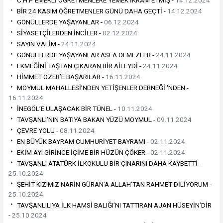
C.H.P EMEKLİ ÖĞRETMENLERE YEMEK İKRAM ETMİŞ -
14.12.2024
BİR 24 KASIM ÖĞRETMENLER GÜNÜ DAHA GEÇTİ -
14.12.2024
GÖNÜLLERDE YAŞAYANLAR -
06.12.2024
SİYASETÇİLERDEN İNCİLER -
02.12.2024
SAYIN VALİM -
24.11.2024
GÖNÜLLERDE YAŞAYANLAR ASLA ÖLMEZLER -
24.11.2024
EKMEĞİNİ TAŞTAN ÇIKARAN BİR AİLEYDİ -
24.11.2024
HİMMET ÖZER’E BAŞARILAR -
16.11.2024
MOYMUL MAHALLESİ’NDEN YETİŞENLER DERNEĞİ 'NDEN -
16.11.2024
İNEGÖL’E ULAŞACAK BİR TÜNEL -
10.11.2024
TAVŞANLI’NIN BATIYA BAKAN YÜZÜ MOYMUL -
09.11.2024
ÇEVRE YOLU -
08.11.2024
EN BÜYÜK BAYRAM CUMHURİYET BAYRAMI -
02.11.2024
EKİM AYI GİRİNCE İÇİME BİR HÜZÜN ÇÖKER -
02.11.2024
TAVŞANLI ATATÜRK İLKOKULU BİR ÇINARINI DAHA KAYBETTİ -
25.10.2024
ŞEHİT KIZIMIZ NARİN GÜRAN’A ALLAH’TAN RAHMET DİLİYORUM -
25.10.2024
TAVŞANLILIYA İLK HAMSİ BALIĞI’NI TATTIRAN AJAN HÜSEYİN’DİR
-
25.10.2024