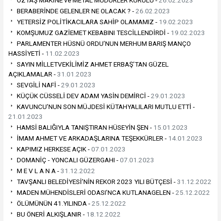
ÖZTAŞ MAKİNE ve METAL MÜDÜRLER KURULU -
26.02.2023
BERABERİNDE GELENLER NE OLACAK ? -
26.02.2023
YETERSİZ POLİTİKACILARA SAHİP OLAMAMIZ -
19.02.2023
KOMŞUMUZ GAZİEMET KEBABINI TESCİLLENDİRDİ -
19.02.2023
PARLAMENTER HÜSNÜ ORDU’NUN MERHUM BARIŞ MANÇO
HASSİYETİ -
11.02.2023
SAYIN MİLLETVEKİLİMİZ AHMET ERBAŞ’TAN GÜZEL
AÇIKLAMALAR -
31.01.2023
SEVGİLİ NAFİ -
29.01.2023
KÜÇÜK CÜSSELİ DEV ADAM YASİN DEMİRCİ -
29.01.2023
KAVUNCU’NUN SON MÜJDESİ KÜTAHYALILARI MUTLU ETTİ -
21.01.2023
HAMSİ BALIĞIYLA TANIŞTIRAN HÜSEYİN ŞEN -
15.01.2023
İMAM AHMET VE ARKADAŞLARINA TEŞEKKÜRLER -
14.01.2023
KAPIMIZ HERKESE AÇIK -
07.01.2023
DOMANİÇ - YONCALI GÜZERGAHI -
07.01.2023
M E V L A N A -
31.12.2022
TAVŞANLI BELEDİYESİ’NİN REKOR 2023 YILI BÜTÇESİ -
31.12.2022
MADEN MÜHENDİSLERİ ODASI’NCA KUTLANAGELEN -
25.12.2022
ÖLÜMÜNÜN 41.YILINDA -
25.12.2022
BU ÖNERİ ALKIŞLANIR -
18.12.2022