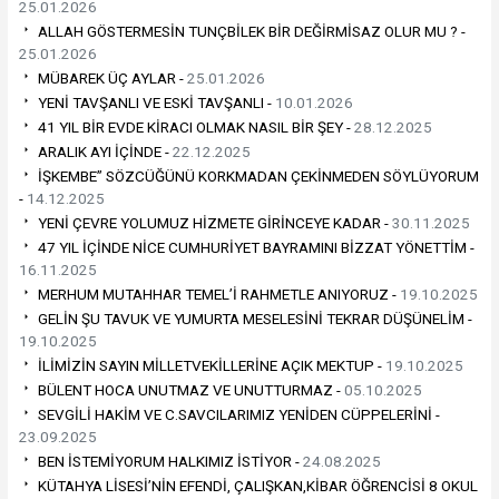
25.01.2026
ALLAH GÖSTERMESİN TUNÇBİLEK BİR DEĞİRMİSAZ OLUR MU ? -
25.01.2026
MÜBAREK ÜÇ AYLAR -
25.01.2026
YENİ TAVŞANLI VE ESKİ TAVŞANLI -
10.01.2026
41 YIL BİR EVDE KİRACI OLMAK NASIL BİR ŞEY -
28.12.2025
ARALIK AYI İÇİNDE -
22.12.2025
İŞKEMBE” SÖZCÜĞÜNÜ KORKMADAN ÇEKİNMEDEN SÖYLÜYORUM
-
14.12.2025
YENİ ÇEVRE YOLUMUZ HİZMETE GİRİNCEYE KADAR -
30.11.2025
47 YIL İÇİNDE NİCE CUMHURİYET BAYRAMINI BİZZAT YÖNETTİM -
16.11.2025
MERHUM MUTAHHAR TEMEL’İ RAHMETLE ANIYORUZ -
19.10.2025
GELİN ŞU TAVUK VE YUMURTA MESELESİNİ TEKRAR DÜŞÜNELİM -
19.10.2025
İLİMİZİN SAYIN MİLLETVEKİLLERİNE AÇIK MEKTUP -
19.10.2025
BÜLENT HOCA UNUTMAZ VE UNUTTURMAZ -
05.10.2025
SEVGİLİ HAKİM VE C.SAVCILARIMIZ YENİDEN CÜPPELERİNİ -
23.09.2025
BEN İSTEMİYORUM HALKIMIZ İSTİYOR -
24.08.2025
KÜTAHYA LİSESİ’NİN EFENDİ, ÇALIŞKAN,KİBAR ÖĞRENCİSİ 8 OKUL