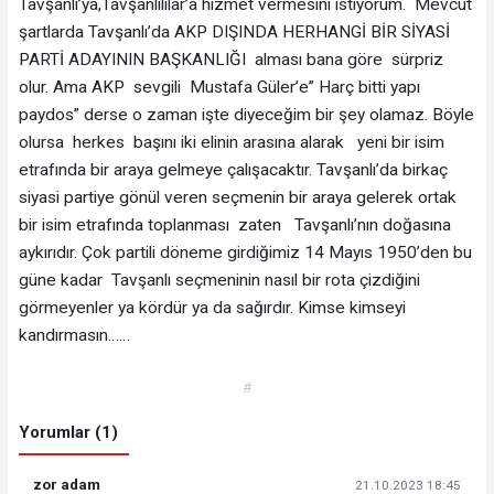
Tavşanlı’ya,Tavşanlılılar’a hizmet vermesini istiyorum. Mevcut
şartlarda Tavşanlı’da AKP DIŞINDA HERHANGİ BİR SİYASİ
PARTİ ADAYININ BAŞKANLIĞI alması bana göre sürpriz
olur. Ama AKP sevgili Mustafa Güler’e” Harç bitti yapı
paydos” derse o zaman işte diyeceğim bir şey olamaz. Böyle
olursa herkes başını iki elinin arasına alarak yeni bir isim
etrafında bir araya gelmeye çalışacaktır. Tavşanlı’da birkaç
siyasi partiye gönül veren seçmenin bir araya gelerek ortak
bir isim etrafında toplanması zaten Tavşanlı’nın doğasına
aykırıdır. Çok partili döneme girdiğimiz 14 Mayıs 1950’den bu
güne kadar Tavşanlı seçmeninin nasıl bir rota çizdiğini
görmeyenler ya kördür ya da sağırdır. Kimse kimseyi
kandırmasın……
#
Yorumlar (1)
zor adam
21.10.2023 18:45