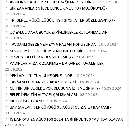
AVCILIK VE ATICILIK KULÜBÜ BAŞKANI ZEKİ DİNÇ -
12.10.2024
BİR ZAMANLARIN İLÇE GENÇLİK VE SPOR MÜDÜRÜYDÜ -
12.10.2024
TKİ GENEL MÜDÜRLÜĞÜ LİNYİTSPOR’A TEK GÖZLE BAKIYOR -
05.10.2024
ÜÇ EYLÜL DAHA BÜYÜK ETKİNLİKLERLE KUTLANMALIDIR -
05.10.2024
TAVŞANLI SEBZE VE MEYVA PAZARI KONUSUNDA -
29.09.2024
SEVGİLİ MİLLETVEKİLİMİZ MEHMET DEMİR -
29.09.2024
‘ÇAVUŞ” ÖLELİ TAM BEŞ YIL OLMUŞ -
22.09.2024
KADINLARIMIZA KIZLARIMIZA DA ÖRNEK TUVALETLER -
22.09.2024
YENİ ADLI YIL TÜM ÜLKE GENELİNDE -
15.09.2024
TAVŞANLI ORGANİZE SANAYİ BÖLGESİ -
15.09.2024
GLİ’NİN BİR ŞEKİLDE YOK OLUŞUNA İZİN VERİR Mİ ? -
15.09.2024
BELEDİYEMİZİN ALTYAPI ÇALIŞMALARI -
08.09.2024
MOTOSİKLET SAYISI -
08.09.2024
BAYRAMLARIN EN BÜYÜĞÜ 30 AĞUSTOS ZAFER BAYRAMI -
01.09.2024
İŞ BANKASI 26 AĞUSTOS 2024 TARİHİNDE 100 YAŞINDA OLACAK
-
24.08.2024