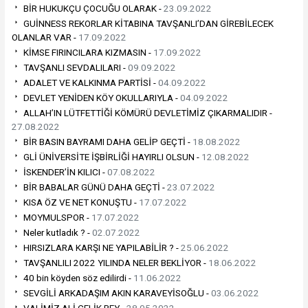
BİR HUKUKÇU ÇOCUĞU OLARAK -
23.09.2022
GUİNNESS REKORLAR KİTABINA TAVŞANLI’DAN GİREBİLECEK
OLANLAR VAR -
17.09.2022
KİMSE FIRINCILARA KIZMASIN -
17.09.2022
TAVŞANLI SEVDALILARI -
09.09.2022
ADALET VE KALKINMA PARTİSİ -
04.09.2022
DEVLET YENİDEN KÖY OKULLARIYLA -
04.09.2022
ALLAH’IN LÜTFETTİĞİ KÖMÜRÜ DEVLETİMİZ ÇIKARMALIDIR -
27.08.2022
BİR BASIN BAYRAMI DAHA GELİP GEÇTİ -
18.08.2022
GLİ ÜNİVERSİTE İŞBİRLİĞİ HAYIRLI OLSUN -
12.08.2022
İSKENDER’İN KILICI -
07.08.2022
BİR BABALAR GÜNÜ DAHA GEÇTİ -
23.07.2022
KISA ÖZ VE NET KONUŞTU -
17.07.2022
MOYMULSPOR -
17.07.2022
Neler kutladık ? -
02.07.2022
HIRSIZLARA KARŞI NE YAPILABİLİR ? -
25.06.2022
TAVŞANLILI 2022 YILINDA NELER BEKLİYOR -
18.06.2022
40 bin köyden söz edilirdi -
11.06.2022
SEVGİLİ ARKADAŞIM AKIN KARAVEYİSOĞLU -
03.06.2022