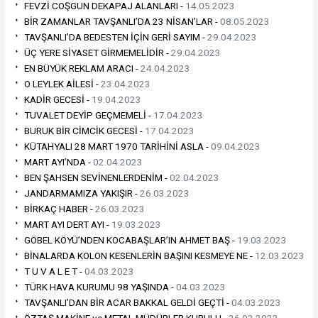
FEVZİ COŞGUN DEKAPAJ ALANLARI -
14.05.2023
BİR ZAMANLAR TAVŞANLI’DA 23 NİSAN’LAR -
08.05.2023
TAVŞANLI’DA BEDESTEN İÇİN GERİ SAYIM -
29.04.2023
ÜÇ YERE SİYASET GİRMEMELİDİR -
29.04.2023
EN BÜYÜK REKLAM ARACI -
24.04.2023
O LEYLEK AİLESİ -
23.04.2023
KADİR GECESİ -
19.04.2023
TUVALET DEYİP GEÇMEMELİ -
17.04.2023
BURUK BİR CİMCİK GECESİ -
17.04.2023
KÜTAHYALI 28 MART 1970 TARİHİNİ ASLA -
09.04.2023
MART AYI’NDA -
02.04.2023
BEN ŞAHSEN SEVİNENLERDENİM -
02.04.2023
JANDARMAMIZA YAKIŞIR -
26.03.2023
BİRKAÇ HABER -
26.03.2023
MART AYI DERT AYI -
19.03.2023
GÖBEL KÖYÜ’NDEN KOCABAŞLAR’IN AHMET BAŞ -
19.03.2023
BİNALARDA KOLON KESENLERİN BAŞINI KESMEYE NE -
12.03.2023
T U V A L E T -
04.03.2023
TÜRK HAVA KURUMU 98 YAŞINDA -
04.03.2023
TAVŞANLI’DAN BİR ACAR BAKKAL GELDİ GEÇTİ -
04.03.2023