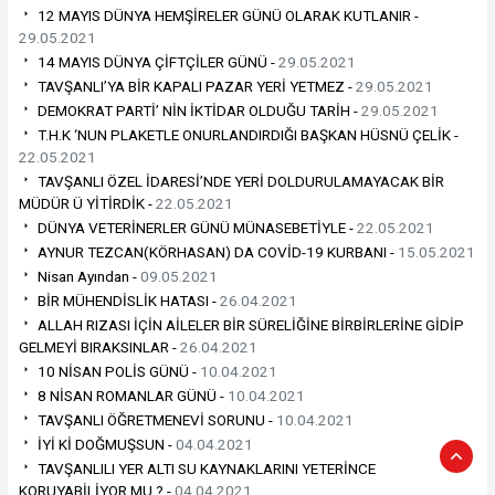
12 MAYIS DÜNYA HEMŞİRELER GÜNÜ OLARAK KUTLANIR -
29.05.2021
14 MAYIS DÜNYA ÇİFTÇİLER GÜNÜ -
29.05.2021
TAVŞANLI’YA BİR KAPALI PAZAR YERİ YETMEZ -
29.05.2021
DEMOKRAT PARTİ’ NİN İKTİDAR OLDUĞU TARİH -
29.05.2021
T.H.K ‘NUN PLAKETLE ONURLANDIRDIĞI BAŞKAN HÜSNÜ ÇELİK -
22.05.2021
TAVŞANLI ÖZEL İDARESİ’NDE YERİ DOLDURULAMAYACAK BİR
MÜDÜR Ü YİTİRDİK -
22.05.2021
DÜNYA VETERİNERLER GÜNÜ MÜNASEBETİYLE -
22.05.2021
AYNUR TEZCAN(KÖRHASAN) DA COVİD-19 KURBANI -
15.05.2021
Nisan Ayından -
09.05.2021
BİR MÜHENDİSLİK HATASI -
26.04.2021
ALLAH RIZASI İÇİN AİLELER BİR SÜRELİĞİNE BİRBİRLERİNE GİDİP
GELMEYİ BIRAKSINLAR -
26.04.2021
10 NİSAN POLİS GÜNÜ -
10.04.2021
8 NİSAN ROMANLAR GÜNÜ -
10.04.2021
TAVŞANLI ÖĞRETMENEVİ SORUNU -
10.04.2021
İYİ Kİ DOĞMUŞSUN -
04.04.2021
TAVŞANLILI YER ALTI SU KAYNAKLARINI YETERİNCE
KORUYABİLİYOR MU ? -
04.04.2021