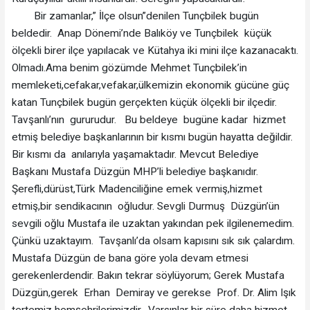
Bir zamanlar,” İlçe olsun”denilen Tunçbilek bugün
beldedir. Anap Dönemi’nde Balıköy ve Tunçbilek küçük
ölçekli birer ilçe yapılacak ve Kütahya iki mini ilçe kazanacaktı.
Olmadı.Ama benim gözümde Mehmet Tunçbilek’in
memleketi,cefakar,vefakar,ülkemizin ekonomik gücüne güç
katan Tunçbilek bugün gerçekten küçük ölçekli bir ilçedir.
Tavşanlı’nın gururudur. Bu beldeye bugüne kadar hizmet
etmiş belediye başkanlarının bir kısmı bugün hayatta değildir.
Bir kısmı da anılarıyla yaşamaktadır. Mevcut Belediye
Başkanı Mustafa Düzgün MHP’li belediye başkanıdır.
Şerefli,dürüst,Türk Madenciliğine emek vermiş,hizmet
etmiş,bir sendikacının oğludur. Sevgli Durmuş Düzgün’ün
sevgili oğlu Mustafa ile uzaktan yakından pek ilgilenemedim.
Çünkü uzaktayım. Tavşanlı’da olsam kapısını sık sık çalardım.
Mustafa Düzgün de bana göre yola devam etmesi
gerekenlerdendir. Bakın tekrar söylüyorum; Gerek Mustafa
Düzgün,gerek Erhan Demiray ve gerekse Prof. Dr. Alim Işık