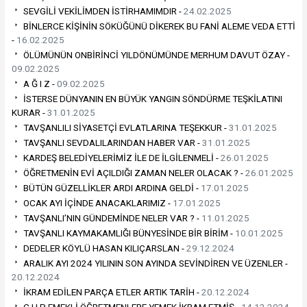
SEVGİLİ VEKİLİMDEN İSTİRHAMIMDIR -
24.02.2025
BİNLERCE KİŞİNİN SÖKÜĞÜNÜ DİKEREK BU FANİ ALEME VEDA ETTİ
-
16.02.2025
ÖLÜMÜNÜN ONBİRİNCİ YILDÖNÜMÜNDE MERHUM DAVUT ÖZAY -
09.02.2025
A Ğ I Z -
09.02.2025
İSTERSE DÜNYANIN EN BÜYÜK YANGIN SÖNDÜRME TEŞKİLATINI
KURAR -
31.01.2025
TAVŞANLILI SİYASETÇİ EVLATLARINA TEŞEKKUR -
31.01.2025
TAVŞANLI SEVDALILARINDAN HABER VAR -
31.01.2025
KARDEŞ BELEDİYELERİMİZ İLE DE İLGİLENMELİ -
26.01.2025
ÖĞRETMENİN EVİ AÇILDIĞI ZAMAN NELER OLACAK ? -
26.01.2025
BÜTÜN GÜZELLİKLER ARDI ARDINA GELDİ -
17.01.2025
OCAK AYI İÇİNDE ANACAKLARIMIZ -
17.01.2025
TAVŞANLI’NIN GÜNDEMİNDE NELER VAR ? -
11.01.2025
TAVŞANLI KAYMAKAMLIĞI BÜNYESİNDE BİR BİRİM -
10.01.2025
DEDELER KÖYLÜ HASAN KILIÇARSLAN -
29.12.2024
ARALIK AYI 2024 YILININ SON AYINDA SEVİNDİREN VE ÜZENLER -
20.12.2024
İKRAM EDİLEN PARÇA ETLER ARTIK TARİH -
20.12.2024