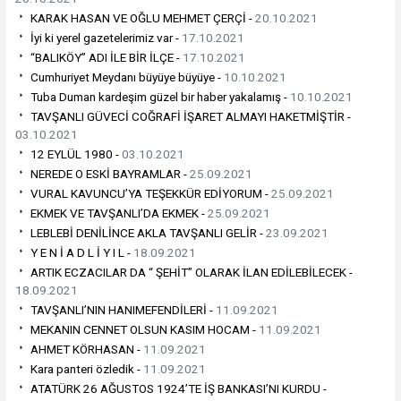
KARAK HASAN VE OĞLU MEHMET ÇERÇİ -
20.10.2021
İyi ki yerel gazetelerimiz var -
17.10.2021
“BALIKÖY” ADI İLE BİR İLÇE -
17.10.2021
Cumhuriyet Meydanı büyüye büyüye -
10.10.2021
Tuba Duman kardeşim güzel bir haber yakalamış -
10.10.2021
TAVŞANLI GÜVECİ COĞRAFİ İŞARET ALMAYI HAKETMİŞTİR -
03.10.2021
12 EYLÜL 1980 -
03.10.2021
NEREDE O ESKİ BAYRAMLAR -
25.09.2021
VURAL KAVUNCU’YA TEŞEKKÜR EDİYORUM -
25.09.2021
EKMEK VE TAVŞANLI’DA EKMEK -
25.09.2021
LEBLEBİ DENİLİNCE AKLA TAVŞANLI GELİR -
23.09.2021
Y E N İ A D L İ Y I L -
18.09.2021
ARTIK ECZACILAR DA “ ŞEHİT” OLARAK İLAN EDİLEBİLECEK -
18.09.2021
TAVŞANLI’NIN HANIMEFENDİLERİ -
11.09.2021
MEKANIN CENNET OLSUN KASIM HOCAM -
11.09.2021
AHMET KÖRHASAN -
11.09.2021
Kara panteri özledik -
11.09.2021
ATATÜRK 26 AĞUSTOS 1924’TE İŞ BANKASI’NI KURDU -