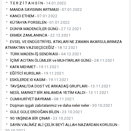
T E R Z İ T A H S İ N -
14.01.2022
MANDA SAYISININ ARTMASI -
07.01.2022
KANCI ETHEM -
07.01.2022
KÜTAHYA PORSELEN -
01.01.2022
DÜNYA MADENCİLER GÜNÜ -
27.12.2021
EKMEK ZAMLANINCA -
22.12.2021
EVSEL VE ENDÜSTRİYEL ATIKLARI NE ZAMAN AKARSULARIMIZA
ATMAKTAN VAZGEÇECEĞİZ -
18.12.2021
TÜRK MADEN-İŞ SENDİKASI -
04.12.2021
İÇİMİ ACITAN ÖLÜMLER ve MUHTARLAR GÜNÜ -
28.11.2021
KAFA MEHMET -
19.11.2021
EĞİTİCİ KURSLAR -
19.11.2021
ESKİLERDE I0 KASIM -
19.11.2021
TAVŞANLI’DA DOST VE ARKADAŞ GRUPLARI -
13.11.2021
NESİL MARKET BİR ANLAMDA YETİM KALDI -
13.11.2021
CUMHURİYET BAYRAMI -
08.11.2021
Düşman işgali zabıtalarımız ve daha neler neler -
30.10.2021
GÜLE GÜLE ERDOĞAN BİLEN -
23.10.2021
90 YAŞINDA BİR ÇINAR -
23.10.2021
SAYIN VALİMİZ ALİ ÇELİK BEY’İ ALLAH NAZARDAN KORUSUN -
20.10.2021