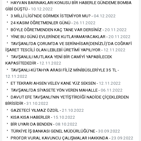
HAYVAN BARINAKLARI KONUSU BİR HABERLE GÜNDEME BOMBA
GİBİ DÜŞTÜ -
10.12.2022
3.MİLLİ LİGİ’NDE GÖRMEK İSTEMİYOR MU? -
04.12.2022
24 KASIM ÖĞRETMENLER GÜNÜ -
26.11.2022
BÖYLE ÖĞRETMENDEN KAÇ TANE VAR DERSİNİZ -
20.11.2022
YİNE BU GÜNÜ EVLERİNDE KUTLAYAMAYACAKLAR -
20.11.2022
TAVŞANLI’DA ÇORUM’DA VE SERİNHİSAR(DENİZLİ)’DA COĞRAFİ
İŞARET TESCİLİ OLAN LEBLEBİ ÜRETİMİ YAPILIYOR -
12.11.2022
TAVŞANLILI MUTLAKA YENİ BİR CAMİYİ YAPABİLECEK
KAPASİTEDEDİR -
12.11.2022
TAVŞANLI-KÜTAHYA ARASI FİLİZ MİNİBÜSLERİYLE 35 TL -
12.11.2022
ET TEKRARI AHSEN VELEV KANE YÜZ SEKSEN -
12.11.2022
TAVŞANLI’DA SİYASETE YÖN VEREN MAHALLE -
06.11.2022
DAVUT EFE TAVŞANLI’NIN YETİŞTİRDİĞİ NADİDE ÇİÇEKLERDEN
BİRİSİDİR -
31.10.2022
GAZETECİ YILMAZ ÖZDİL -
21.10.2022
KISA KISA HABERLER -
15.10.2022
BİR UYARI DA BENDEN -
08.10.2022
TÜRKİYE İŞ BANKASI GENEL MÜDÜRLÜĞÜ’NE -
30.09.2022
PROF.DR VURAL KAVUNCU ÇALIŞMALAR HAKKINDA -
23.09.2022