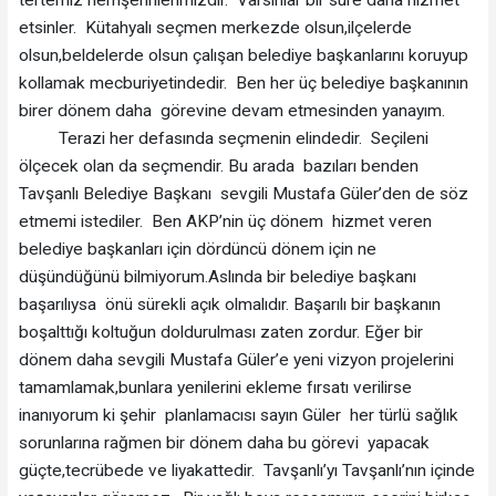
tertemiz hemşehrilerimizdir. Varsınlar bir süre daha hizmet
etsinler. Kütahyalı seçmen merkezde olsun,ilçelerde
olsun,beldelerde olsun çalışan belediye başkanlarını koruyup
kollamak mecburiyetindedir. Ben her üç belediye başkanının
birer dönem daha görevine devam etmesinden yanayım.
Terazi her defasında seçmenin elindedir. Seçileni
ölçecek olan da seçmendir. Bu arada bazıları benden
Tavşanlı Belediye Başkanı sevgili Mustafa Güler’den de söz
etmemi istediler. Ben AKP’nin üç dönem hizmet veren
belediye başkanları için dördüncü dönem için ne
düşündüğünü bilmiyorum.Aslında bir belediye başkanı
başarılıysa önü sürekli açık olmalıdır. Başarılı bir başkanın
boşalttığı koltuğun doldurulması zaten zordur. Eğer bir
dönem daha sevgili Mustafa Güler’e yeni vizyon projelerini
tamamlamak,bunlara yenilerini ekleme fırsatı verilirse
inanıyorum ki şehir planlamacısı sayın Güler her türlü sağlık
sorunlarına rağmen bir dönem daha bu görevi yapacak
güçte,tecrübede ve liyakattedir. Tavşanlı’yı Tavşanlı’nın içinde