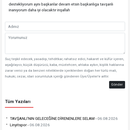
destekliyorum aynı başkanlar devam etsin başkanlıga tavşanlı
inanıyorum daha iyi olacaktır inşallah
Suç teşkil edecek, yasadışı, tehditkar, rahatsız edici, hakaret ve küfür içeren,
aşağılayıcı, küçük düşürücü, kaba, müstehcen, ahlaka aykırı, kişilik haklarına
zarar verici ya da benzeri niteliklerde içeriklerden doğan her türlü mali,
hukuki, cezai, idari sorumluluk içeriği gönderen Üye/Üyeler’e aittir.
Gönder
Tüm Yazıları
TAVŞANLI’NIN GELECEĞİNE DİRENENLERE SELAM -
06.08.2026
Linyitspor -
06.08.2026