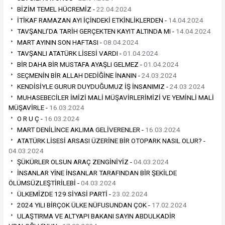
BİZİM TEMEL HÜCREMİZ -
22.04.2024
İTİKAF RAMAZAN AYI İÇİNDEKİ ETKİNLİKLERDEN -
14.04.2024
TAVŞANLI’DA TARİH GERÇEKTEN KAYIT ALTINDA MI -
14.04.2024
MART AYININ SON HAFTASI -
08.04.2024
TAVŞANLI ATATÜRK LİSESİ VARDI -
01.04.2024
BİR DAHA BİR MUSTAFA AYAŞLI GELMEZ -
01.04.2024
SEÇMENİN BİR ALLAH DEDİĞİNE İNANIN -
24.03.2024
KENDİSİYLE GURUR DUYDUĞUMUZ İŞ İNSANIMIZ -
24.03.2024
MUHASEBECİLER İMİZİ MALİ MÜŞAVİRLERİMİZİ VE YEMİNLİ MALİ
MÜŞAVİRLE -
16.03.2024
O R U Ç -
16.03.2024
MART DENİLİNCE AKLIMA GELİVERENLER -
16.03.2024
ATATÜRK LİSESİ ARSASI ÜZERİNE BİR OTOPARK NASIL OLUR? -
04.03.2024
ŞÜKÜRLER OLSUN ARAÇ ZENGİNİYİZ -
04.03.2024
İNSANLAR YİNE İNSANLAR TARAFINDAN BİR ŞEKİLDE
ÖLÜMSÜZLEŞTİRİLEBİ -
04.03.2024
ÜLKEMİZDE 129 SİYASİ PARTİ -
23.02.2024
2024 YILI BİRÇOK ÜLKE NÜFUSUNDAN ÇOK -
17.02.2024
ULAŞTIRMA VE ALTYAPI BAKANI SAYIN ABDULKADİR