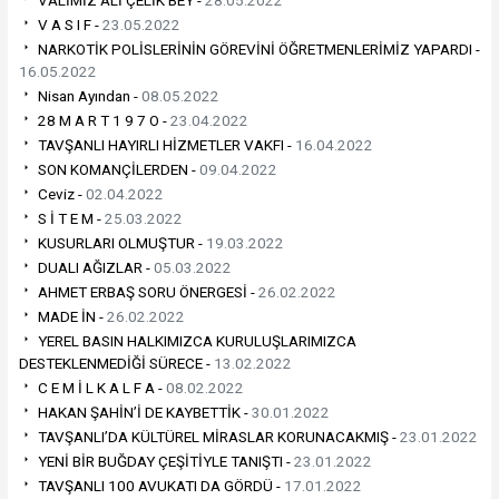
VALİMİZ ALİ ÇELİK BEY -
28.05.2022
V A S I F -
23.05.2022
NARKOTİK POLİSLERİNİN GÖREVİNİ ÖĞRETMENLERİMİZ YAPARDI -
16.05.2022
Nisan Ayından -
08.05.2022
28 M A R T 1 9 7 O -
23.04.2022
TAVŞANLI HAYIRLI HİZMETLER VAKFI -
16.04.2022
SON KOMANÇİLERDEN -
09.04.2022
Ceviz -
02.04.2022
S İ T E M -
25.03.2022
KUSURLARI OLMUŞTUR -
19.03.2022
DUALI AĞIZLAR -
05.03.2022
AHMET ERBAŞ SORU ÖNERGESİ -
26.02.2022
MADE İN -
26.02.2022
YEREL BASIN HALKIMIZCA KURULUŞLARIMIZCA
DESTEKLENMEDİĞİ SÜRECE -
13.02.2022
C E M İ L K A L F A -
08.02.2022
HAKAN ŞAHİN’İ DE KAYBETTİK -
30.01.2022
TAVŞANLI’DA KÜLTÜREL MİRASLAR KORUNACAKMIŞ -
23.01.2022
YENİ BİR BUĞDAY ÇEŞİTİYLE TANIŞTI -
23.01.2022
TAVŞANLI 100 AVUKATI DA GÖRDÜ -
17.01.2022