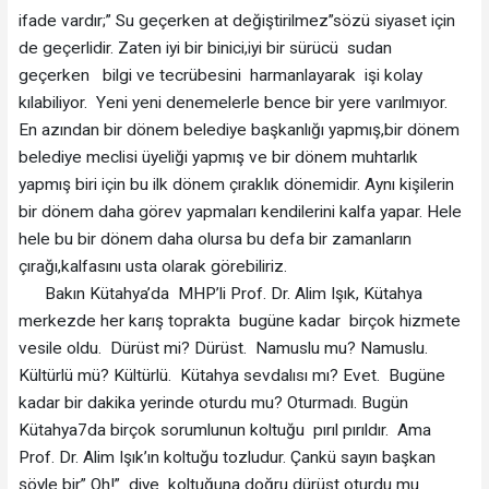
ifade vardır;” Su geçerken at değiştirilmez”sözü siyaset için
de geçerlidir. Zaten iyi bir binici,iyi bir sürücü sudan
geçerken bilgi ve tecrübesini harmanlayarak işi kolay
kılabiliyor. Yeni yeni denemelerle bence bir yere varılmıyor.
En azından bir dönem belediye başkanlığı yapmış,bir dönem
belediye meclisi üyeliği yapmış ve bir dönem muhtarlık
yapmış biri için bu ilk dönem çıraklık dönemidir. Aynı kişilerin
bir dönem daha görev yapmaları kendilerini kalfa yapar. Hele
hele bu bir dönem daha olursa bu defa bir zamanların
çırağı,kalfasını usta olarak görebiliriz.
Bakın Kütahya’da MHP’li Prof. Dr. Alim Işık, Kütahya
merkezde her karış toprakta bugüne kadar birçok hizmete
vesile oldu. Dürüst mi? Dürüst. Namuslu mu? Namuslu.
Kültürlü mü? Kültürlü. Kütahya sevdalısı mı? Evet. Bugüne
kadar bir dakika yerinde oturdu mu? Oturmadı. Bugün
Kütahya7da birçok sorumlunun koltuğu pırıl pırıldır. Ama
Prof. Dr. Alim Işık’ın koltuğu tozludur. Çankü sayın başkan
şöyle bir” Oh!” diye koltuğuna doğru dürüst oturdu mu