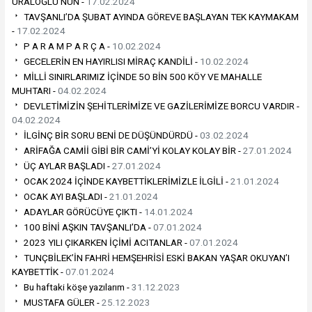
URALOĞLU’NUN -
17.02.2024
TAVŞANLI’DA ŞUBAT AYINDA GÖREVE BAŞLAYAN TEK KAYMAKAM
-
17.02.2024
P A R A M P A R Ç A -
10.02.2024
GECELERİN EN HAYIRLISI MİRAÇ KANDİLİ -
10.02.2024
MİLLİ SINIRLARIMIZ İÇİNDE 5O BİN 500 KÖY VE MAHALLE
MUHTARI -
04.02.2024
DEVLETİMİZİN ŞEHİTLERİMİZE VE GAZİLERİMİZE BORCU VARDIR -
04.02.2024
İLGİNÇ BİR SORU BENİ DE DÜŞÜNDÜRDÜ -
03.02.2024
ARİFAĞA CAMİİ GİBİ BİR CAMİ’Yİ KOLAY KOLAY BİR -
27.01.2024
ÜÇ AYLAR BAŞLADI -
27.01.2024
OCAK 2024 İÇİNDE KAYBETTİKLERİMİZLE İLGİLİ -
21.01.2024
OCAK AYI BAŞLADI -
21.01.2024
ADAYLAR GÖRÜCÜYE ÇIKTI -
14.01.2024
100 BİNİ AŞKIN TAVŞANLI’DA -
07.01.2024
2023 YILI ÇIKARKEN İÇİMİ ACITANLAR -
07.01.2024
TUNÇBİLEK’İN FAHRİ HEMŞEHRİSİ ESKİ BAKAN YAŞAR OKUYAN’I
KAYBETTİK -
07.01.2024
Bu haftaki köşe yazılarım -
31.12.2023
MUSTAFA GÜLER -
25.12.2023