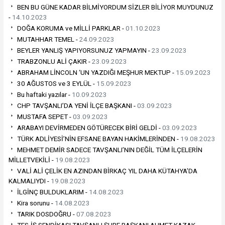
BEN BU GÜNE KADAR BİLMİYORDUM SİZLER BİLİYOR MUYDUNUZ
-
14.10.2023
DOĞA KORUMA ve MİLLİ PARKLAR -
01.10.2023
MUTAHHAR TEMEL -
24.09.2023
BEYLER YANLIŞ YAPIYORSUNUZ YAPMAYIN -
23.09.2023
TRABZONLU ALİ ÇAKIR -
23.09.2023
ABRAHAM LİNCOLN ‘UN YAZDIĞI MEŞHUR MEKTUP -
15.09.2023
30 AĞUSTOS ve 3 EYLÜL -
15.09.2023
Bu haftaki yazılar -
10.09.2023
CHP TAVŞANLI’DA YENİ İLÇE BAŞKANI -
03.09.2023
MUSTAFA SEPET -
03.09.2023
ARABAYI DEVİRMEDEN GÖTÜRECEK BİRİ GELDİ -
03.09.2023
TÜRK ADLİYESİ’NİN EFSANE BAYAN HAKİMLERİNDEN -
19.08.2023
MEHMET DEMİR SADECE TAVŞANLI’NIN DEĞİL TÜM İLÇELERİN
MİLLETVEKİLİ -
19.08.2023
VALİ ALİ ÇELİK EN AZINDAN BİRKAÇ YIL DAHA KÜTAHYA’DA
KALMALIYDI -
19.08.2023
İLGİNÇ BULDUKLARIM -
14.08.2023
Kira sorunu -
14.08.2023
TARIK DOSDOĞRU -
07.08.2023