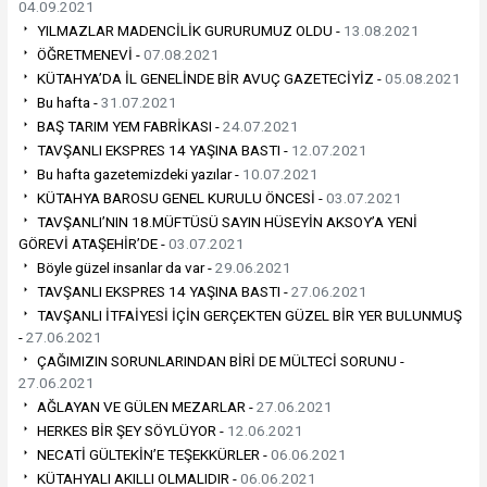
04.09.2021
YILMAZLAR MADENCİLİK GURURUMUZ OLDU -
13.08.2021
ÖĞRETMENEVİ -
07.08.2021
KÜTAHYA’DA İL GENELİNDE BİR AVUÇ GAZETECİYİZ -
05.08.2021
Bu hafta -
31.07.2021
BAŞ TARIM YEM FABRİKASI -
24.07.2021
TAVŞANLI EKSPRES 14 YAŞINA BASTI -
12.07.2021
Bu hafta gazetemizdeki yazılar -
10.07.2021
KÜTAHYA BAROSU GENEL KURULU ÖNCESİ -
03.07.2021
TAVŞANLI’NIN 18.MÜFTÜSÜ SAYIN HÜSEYİN AKSOY’A YENİ
GÖREVİ ATAŞEHİR’DE -
03.07.2021
Böyle güzel insanlar da var -
29.06.2021
TAVŞANLI EKSPRES 14 YAŞINA BASTI -
27.06.2021
TAVŞANLI İTFAİYESİ İÇİN GERÇEKTEN GÜZEL BİR YER BULUNMUŞ
-
27.06.2021
ÇAĞIMIZIN SORUNLARINDAN BİRİ DE MÜLTECİ SORUNU -
27.06.2021
AĞLAYAN VE GÜLEN MEZARLAR -
27.06.2021
HERKES BİR ŞEY SÖYLÜYOR -
12.06.2021
NECATİ GÜLTEKİN’E TEŞEKKÜRLER -
06.06.2021
KÜTAHYALI AKILLI OLMALIDIR -
06.06.2021