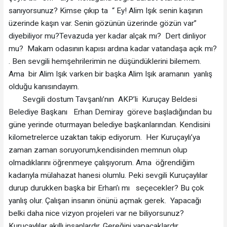
sanıyorsunuz? Kimse çıkıp ta “ Ey! Alim Işık senin kaşının
üzerinde kaşın var. Senin gözünün üzerinde gözün var”
diyebiliyor mu?Tevazuda yer kadar alçak mı? Dert dinliyor
mu? Makam odasının kapısı ardına kadar vatandaşa açık mı?
. Ben sevgili hemşehrilerimin ne düşündüklerini bilemem.
Ama bir Alim Işık varken bir başka Alim Işık aramanın yanlış
olduğu kanısındayım.
Sevgili dostum Tavşanlı’nın AKP’li Kuruçay Beldesi
Belediye Başkanı Erhan Demiray göreve başladığından bu
güne yerinde oturmayan belediye başkanlarından. Kendisini
kilometrelerce uzaktan takip ediyorum. Her Kuruçaylı’ya
zaman zaman soruyorum,kendisinden memnun olup
olmadıklarını öğrenmeye çalışıyorum. Ama öğrendiğim
kadarıyla mülahazat hanesi olumlu. Peki sevgili Kuruçaylılar
durup durukken başka bir Erhan’ı mı seçecekler? Bu çok
yanlış olur. Çalışan insanın önünü açmak gerek. Yapacağı
belki daha nice vizyon projeleri var ne biliyorsunuz?
Kuruçaylılar akıllı insanlardır. Gereğini yapacaklardır.