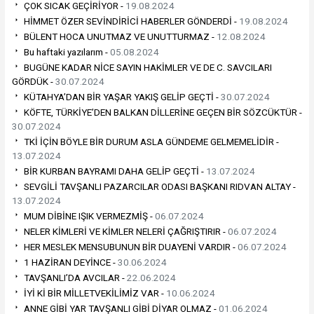
ÇOK SICAK GEÇİRİYOR -
19.08.2024
HİMMET ÖZER SEVİNDİRİCİ HABERLER GÖNDERDİ -
19.08.2024
BÜLENT HOCA UNUTMAZ VE UNUTTURMAZ -
12.08.2024
Bu haftaki yazılarım -
05.08.2024
BUGÜNE KADAR NİCE SAYIN HAKİMLER VE DE C. SAVCILARI
GÖRDÜK -
30.07.2024
KÜTAHYA’DAN BİR YAŞAR YAKIŞ GELİP GEÇTİ -
30.07.2024
KÖFTE, TÜRKİYE’DEN BALKAN DİLLERİNE GEÇEN BİR SÖZCÜKTÜR -
30.07.2024
TKİ İÇİN BÖYLE BİR DURUM ASLA GÜNDEME GELMEMELİDİR -
13.07.2024
BİR KURBAN BAYRAMI DAHA GELİP GEÇTİ -
13.07.2024
SEVGİLİ TAVŞANLI PAZARCILAR ODASI BAŞKANI RIDVAN ALTAY -
13.07.2024
MUM DİBİNE IŞIK VERMEZMİŞ -
06.07.2024
NELER KİMLERİ VE KİMLER NELERİ ÇAĞRIŞTIRIR -
06.07.2024
HER MESLEK MENSUBUNUN BİR DUAYENİ VARDIR -
06.07.2024
1 HAZİRAN DEYİNCE -
30.06.2024
TAVŞANLI’DA AVCILAR -
22.06.2024
İYİ Kİ BİR MİLLETVEKİLİMİZ VAR -
10.06.2024
ANNE GİBİ YAR TAVŞANLI GİBİ DİYAR OLMAZ -
01.06.2024