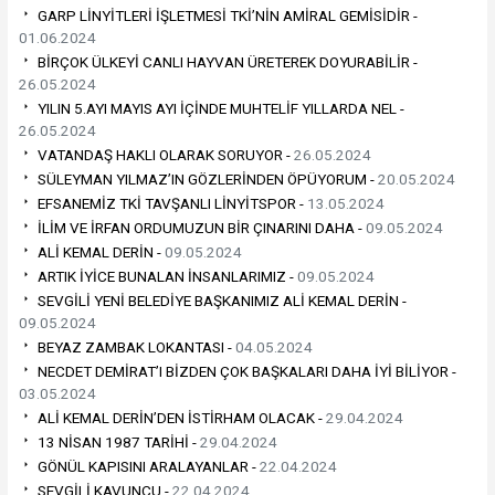
GARP LİNYİTLERİ İŞLETMESİ TKİ’NİN AMİRAL GEMİSİDİR -
01.06.2024
BİRÇOK ÜLKEYİ CANLI HAYVAN ÜRETEREK DOYURABİLİR -
26.05.2024
YILIN 5.AYI MAYIS AYI İÇİNDE MUHTELİF YILLARDA NEL -
26.05.2024
VATANDAŞ HAKLI OLARAK SORUYOR -
26.05.2024
SÜLEYMAN YILMAZ’IN GÖZLERİNDEN ÖPÜYORUM -
20.05.2024
EFSANEMİZ TKİ TAVŞANLI LİNYİTSPOR -
13.05.2024
İLİM VE İRFAN ORDUMUZUN BİR ÇINARINI DAHA -
09.05.2024
ALİ KEMAL DERİN -
09.05.2024
ARTIK İYİCE BUNALAN İNSANLARIMIZ -
09.05.2024
SEVGİLİ YENİ BELEDİYE BAŞKANIMIZ ALİ KEMAL DERİN -
09.05.2024
BEYAZ ZAMBAK LOKANTASI -
04.05.2024
NECDET DEMİRAT’I BİZDEN ÇOK BAŞKALARI DAHA İYİ BİLİYOR -
03.05.2024
ALİ KEMAL DERİN’DEN İSTİRHAM OLACAK -
29.04.2024
13 NİSAN 1987 TARİHİ -
29.04.2024
GÖNÜL KAPISINI ARALAYANLAR -
22.04.2024
SEVGİLİ KAVUNCU -
22.04.2024