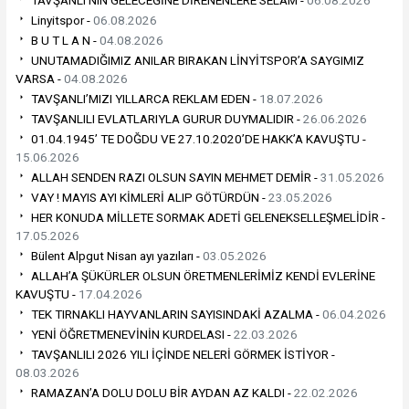
TAVŞANLI’NIN GELECEĞİNE DİRENENLERE SELAM -
06.08.2026
Linyitspor -
06.08.2026
B U T L A N -
04.08.2026
UNUTAMADIĞIMIZ ANILAR BIRAKAN LİNYİTSPOR’A SAYGIMIZ
VARSA -
04.08.2026
TAVŞANLI’MIZI YILLARCA REKLAM EDEN -
18.07.2026
TAVŞANLILI EVLATLARIYLA GURUR DUYMALIDIR -
26.06.2026
01.04.1945’ TE DOĞDU VE 27.10.2020’DE HAKK’A KAVUŞTU -
15.06.2026
ALLAH SENDEN RAZI OLSUN SAYIN MEHMET DEMİR -
31.05.2026
VAY ! MAYIS AYI KİMLERİ ALIP GÖTÜRDÜN -
23.05.2026
HER KONUDA MİLLETE SORMAK ADETİ GELENEKSELLEŞMELİDİR -
17.05.2026
Bülent Alpgut Nisan ayı yazıları -
03.05.2026
ALLAH’A ŞÜKÜRLER OLSUN ÖRETMENLERİMİZ KENDİ EVLERİNE
KAVUŞTU -
17.04.2026
TEK TIRNAKLI HAYVANLARIN SAYISINDAKİ AZALMA -
06.04.2026
YENİ ÖĞRETMENEVİNİN KURDELASI -
22.03.2026
TAVŞANLILI 2026 YILI İÇİNDE NELERİ GÖRMEK İSTİYOR -
08.03.2026
RAMAZAN’A DOLU DOLU BİR AYDAN AZ KALDI -
22.02.2026