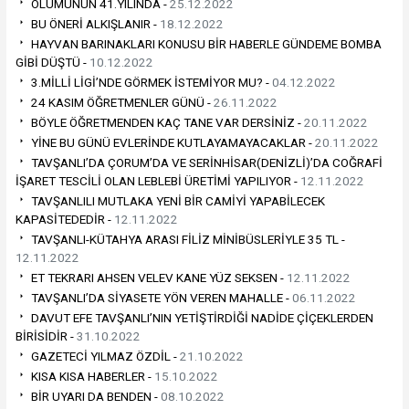
ÖLÜMÜNÜN 41.YILINDA -
25.12.2022
BU ÖNERİ ALKIŞLANIR -
18.12.2022
HAYVAN BARINAKLARI KONUSU BİR HABERLE GÜNDEME BOMBA
GİBİ DÜŞTÜ -
10.12.2022
3.MİLLİ LİGİ’NDE GÖRMEK İSTEMİYOR MU? -
04.12.2022
24 KASIM ÖĞRETMENLER GÜNÜ -
26.11.2022
BÖYLE ÖĞRETMENDEN KAÇ TANE VAR DERSİNİZ -
20.11.2022
YİNE BU GÜNÜ EVLERİNDE KUTLAYAMAYACAKLAR -
20.11.2022
TAVŞANLI’DA ÇORUM’DA VE SERİNHİSAR(DENİZLİ)’DA COĞRAFİ
İŞARET TESCİLİ OLAN LEBLEBİ ÜRETİMİ YAPILIYOR -
12.11.2022
TAVŞANLILI MUTLAKA YENİ BİR CAMİYİ YAPABİLECEK
KAPASİTEDEDİR -
12.11.2022
TAVŞANLI-KÜTAHYA ARASI FİLİZ MİNİBÜSLERİYLE 35 TL -
12.11.2022
ET TEKRARI AHSEN VELEV KANE YÜZ SEKSEN -
12.11.2022
TAVŞANLI’DA SİYASETE YÖN VEREN MAHALLE -
06.11.2022
DAVUT EFE TAVŞANLI’NIN YETİŞTİRDİĞİ NADİDE ÇİÇEKLERDEN
BİRİSİDİR -
31.10.2022
GAZETECİ YILMAZ ÖZDİL -
21.10.2022
KISA KISA HABERLER -
15.10.2022
BİR UYARI DA BENDEN -
08.10.2022