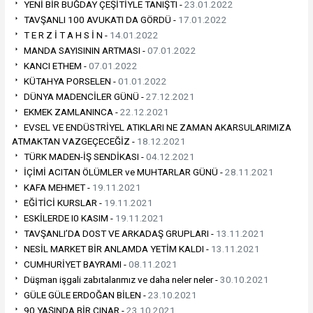
YENİ BİR BUĞDAY ÇEŞİTİYLE TANIŞTI -
23.01.2022
TAVŞANLI 100 AVUKATI DA GÖRDÜ -
17.01.2022
T E R Z İ T A H S İ N -
14.01.2022
MANDA SAYISININ ARTMASI -
07.01.2022
KANCI ETHEM -
07.01.2022
KÜTAHYA PORSELEN -
01.01.2022
DÜNYA MADENCİLER GÜNÜ -
27.12.2021
EKMEK ZAMLANINCA -
22.12.2021
EVSEL VE ENDÜSTRİYEL ATIKLARI NE ZAMAN AKARSULARIMIZA
ATMAKTAN VAZGEÇECEĞİZ -
18.12.2021
TÜRK MADEN-İŞ SENDİKASI -
04.12.2021
İÇİMİ ACITAN ÖLÜMLER ve MUHTARLAR GÜNÜ -
28.11.2021
KAFA MEHMET -
19.11.2021
EĞİTİCİ KURSLAR -
19.11.2021
ESKİLERDE I0 KASIM -
19.11.2021
TAVŞANLI’DA DOST VE ARKADAŞ GRUPLARI -
13.11.2021
NESİL MARKET BİR ANLAMDA YETİM KALDI -
13.11.2021
CUMHURİYET BAYRAMI -
08.11.2021
Düşman işgali zabıtalarımız ve daha neler neler -
30.10.2021
GÜLE GÜLE ERDOĞAN BİLEN -
23.10.2021
90 YAŞINDA BİR ÇINAR -
23.10.2021