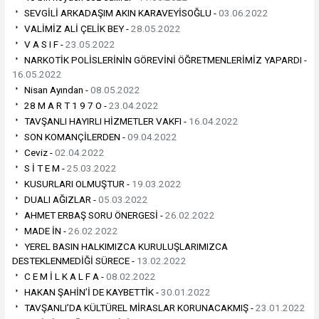
SEVGİLİ ARKADAŞIM AKIN KARAVEYİSOĞLU -
03.06.2022
VALİMİZ ALİ ÇELİK BEY -
28.05.2022
V A S I F -
23.05.2022
NARKOTİK POLİSLERİNİN GÖREVİNİ ÖĞRETMENLERİMİZ YAPARDI -
16.05.2022
Nisan Ayından -
08.05.2022
28 M A R T 1 9 7 O -
23.04.2022
TAVŞANLI HAYIRLI HİZMETLER VAKFI -
16.04.2022
SON KOMANÇİLERDEN -
09.04.2022
Ceviz -
02.04.2022
S İ T E M -
25.03.2022
KUSURLARI OLMUŞTUR -
19.03.2022
DUALI AĞIZLAR -
05.03.2022
AHMET ERBAŞ SORU ÖNERGESİ -
26.02.2022
MADE İN -
26.02.2022
YEREL BASIN HALKIMIZCA KURULUŞLARIMIZCA
DESTEKLENMEDİĞİ SÜRECE -
13.02.2022
C E M İ L K A L F A -
08.02.2022
HAKAN ŞAHİN’İ DE KAYBETTİK -
30.01.2022
TAVŞANLI’DA KÜLTÜREL MİRASLAR KORUNACAKMIŞ -
23.01.2022