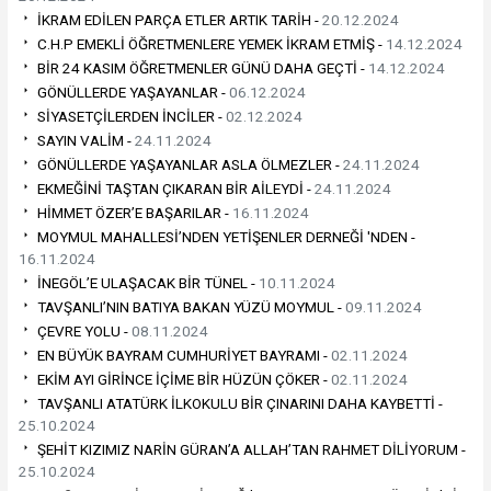
İKRAM EDİLEN PARÇA ETLER ARTIK TARİH -
20.12.2024
C.H.P EMEKLİ ÖĞRETMENLERE YEMEK İKRAM ETMİŞ -
14.12.2024
BİR 24 KASIM ÖĞRETMENLER GÜNÜ DAHA GEÇTİ -
14.12.2024
GÖNÜLLERDE YAŞAYANLAR -
06.12.2024
SİYASETÇİLERDEN İNCİLER -
02.12.2024
SAYIN VALİM -
24.11.2024
GÖNÜLLERDE YAŞAYANLAR ASLA ÖLMEZLER -
24.11.2024
EKMEĞİNİ TAŞTAN ÇIKARAN BİR AİLEYDİ -
24.11.2024
HİMMET ÖZER’E BAŞARILAR -
16.11.2024
MOYMUL MAHALLESİ’NDEN YETİŞENLER DERNEĞİ 'NDEN -
16.11.2024
İNEGÖL’E ULAŞACAK BİR TÜNEL -
10.11.2024
TAVŞANLI’NIN BATIYA BAKAN YÜZÜ MOYMUL -
09.11.2024
ÇEVRE YOLU -
08.11.2024
EN BÜYÜK BAYRAM CUMHURİYET BAYRAMI -
02.11.2024
EKİM AYI GİRİNCE İÇİME BİR HÜZÜN ÇÖKER -
02.11.2024
TAVŞANLI ATATÜRK İLKOKULU BİR ÇINARINI DAHA KAYBETTİ -
25.10.2024
ŞEHİT KIZIMIZ NARİN GÜRAN’A ALLAH’TAN RAHMET DİLİYORUM -
25.10.2024