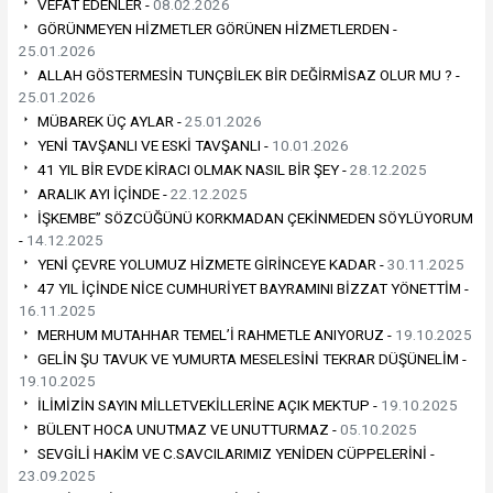
VEFAT EDENLER -
08.02.2026
GÖRÜNMEYEN HİZMETLER GÖRÜNEN HİZMETLERDEN -
25.01.2026
ALLAH GÖSTERMESİN TUNÇBİLEK BİR DEĞİRMİSAZ OLUR MU ? -
25.01.2026
MÜBAREK ÜÇ AYLAR -
25.01.2026
YENİ TAVŞANLI VE ESKİ TAVŞANLI -
10.01.2026
41 YIL BİR EVDE KİRACI OLMAK NASIL BİR ŞEY -
28.12.2025
ARALIK AYI İÇİNDE -
22.12.2025
İŞKEMBE” SÖZCÜĞÜNÜ KORKMADAN ÇEKİNMEDEN SÖYLÜYORUM
-
14.12.2025
YENİ ÇEVRE YOLUMUZ HİZMETE GİRİNCEYE KADAR -
30.11.2025
47 YIL İÇİNDE NİCE CUMHURİYET BAYRAMINI BİZZAT YÖNETTİM -
16.11.2025
MERHUM MUTAHHAR TEMEL’İ RAHMETLE ANIYORUZ -
19.10.2025
GELİN ŞU TAVUK VE YUMURTA MESELESİNİ TEKRAR DÜŞÜNELİM -
19.10.2025
İLİMİZİN SAYIN MİLLETVEKİLLERİNE AÇIK MEKTUP -
19.10.2025
BÜLENT HOCA UNUTMAZ VE UNUTTURMAZ -
05.10.2025
SEVGİLİ HAKİM VE C.SAVCILARIMIZ YENİDEN CÜPPELERİNİ -
23.09.2025