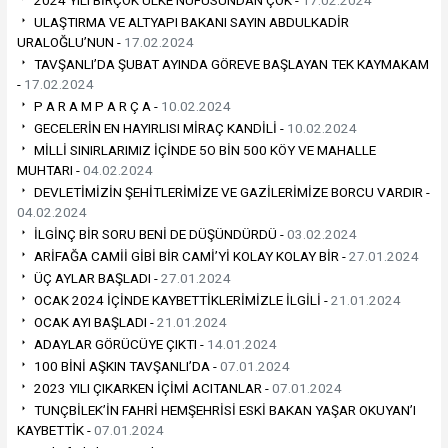
2024 YILI BİRÇOK ÜLKE NÜFUSUNDAN ÇOK -
17.02.2024
ULAŞTIRMA VE ALTYAPI BAKANI SAYIN ABDULKADİR
URALOĞLU’NUN -
17.02.2024
TAVŞANLI’DA ŞUBAT AYINDA GÖREVE BAŞLAYAN TEK KAYMAKAM
-
17.02.2024
P A R A M P A R Ç A -
10.02.2024
GECELERİN EN HAYIRLISI MİRAÇ KANDİLİ -
10.02.2024
MİLLİ SINIRLARIMIZ İÇİNDE 5O BİN 500 KÖY VE MAHALLE
MUHTARI -
04.02.2024
DEVLETİMİZİN ŞEHİTLERİMİZE VE GAZİLERİMİZE BORCU VARDIR -
04.02.2024
İLGİNÇ BİR SORU BENİ DE DÜŞÜNDÜRDÜ -
03.02.2024
ARİFAĞA CAMİİ GİBİ BİR CAMİ’Yİ KOLAY KOLAY BİR -
27.01.2024
ÜÇ AYLAR BAŞLADI -
27.01.2024
OCAK 2024 İÇİNDE KAYBETTİKLERİMİZLE İLGİLİ -
21.01.2024
OCAK AYI BAŞLADI -
21.01.2024
ADAYLAR GÖRÜCÜYE ÇIKTI -
14.01.2024
100 BİNİ AŞKIN TAVŞANLI’DA -
07.01.2024
2023 YILI ÇIKARKEN İÇİMİ ACITANLAR -
07.01.2024
TUNÇBİLEK’İN FAHRİ HEMŞEHRİSİ ESKİ BAKAN YAŞAR OKUYAN’I
KAYBETTİK -
07.01.2024