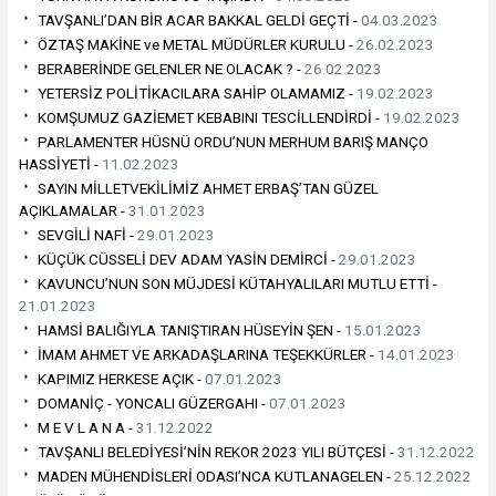
TAVŞANLI’DAN BİR ACAR BAKKAL GELDİ GEÇTİ -
04.03.2023
ÖZTAŞ MAKİNE ve METAL MÜDÜRLER KURULU -
26.02.2023
BERABERİNDE GELENLER NE OLACAK ? -
26.02.2023
YETERSİZ POLİTİKACILARA SAHİP OLAMAMIZ -
19.02.2023
KOMŞUMUZ GAZİEMET KEBABINI TESCİLLENDİRDİ -
19.02.2023
PARLAMENTER HÜSNÜ ORDU’NUN MERHUM BARIŞ MANÇO
HASSİYETİ -
11.02.2023
SAYIN MİLLETVEKİLİMİZ AHMET ERBAŞ’TAN GÜZEL
AÇIKLAMALAR -
31.01.2023
SEVGİLİ NAFİ -
29.01.2023
KÜÇÜK CÜSSELİ DEV ADAM YASİN DEMİRCİ -
29.01.2023
KAVUNCU’NUN SON MÜJDESİ KÜTAHYALILARI MUTLU ETTİ -
21.01.2023
HAMSİ BALIĞIYLA TANIŞTIRAN HÜSEYİN ŞEN -
15.01.2023
İMAM AHMET VE ARKADAŞLARINA TEŞEKKÜRLER -
14.01.2023
KAPIMIZ HERKESE AÇIK -
07.01.2023
DOMANİÇ - YONCALI GÜZERGAHI -
07.01.2023
M E V L A N A -
31.12.2022
TAVŞANLI BELEDİYESİ’NİN REKOR 2023 YILI BÜTÇESİ -
31.12.2022
MADEN MÜHENDİSLERİ ODASI’NCA KUTLANAGELEN -
25.12.2022