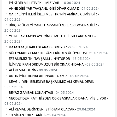
İYİ Kİ BİR MİLLETVEKİLİMİZ VAR -
10.06.2024
ANNE GİBİ YAR TAVŞANLI GİBİ DİYAR OLMAZ -
01.06.2024
GARP LİNYİTLERİ İŞLETMESİ TKİ’NİN AMİRAL GEMİSİDİR -
01.06.2024
BİRÇOK ÜLKEYİ CANLI HAYVAN ÜRETEREK DOYURABİLİR -
26.05.2024
YILIN 5.AYI MAYIS AYI İÇİNDE MUHTELİF YILLARDA NEL -
26.05.2024
VATANDAŞ HAKLI OLARAK SORUYOR -
26.05.2024
SÜLEYMAN YILMAZ’IN GÖZLERİNDEN ÖPÜYORUM -
20.05.2024
EFSANEMİZ TKİ TAVŞANLI LİNYİTSPOR -
13.05.2024
İLİM VE İRFAN ORDUMUZUN BİR ÇINARINI DAHA -
09.05.2024
ALİ KEMAL DERİN -
09.05.2024
ARTIK İYİCE BUNALAN İNSANLARIMIZ -
09.05.2024
SEVGİLİ YENİ BELEDİYE BAŞKANIMIZ ALİ KEMAL DERİN -
09.05.2024
BEYAZ ZAMBAK LOKANTASI -
04.05.2024
NECDET DEMİRAT’I BİZDEN ÇOK BAŞKALARI DAHA İYİ BİLİYOR -
03.05.2024
ALİ KEMAL DERİN’DEN İSTİRHAM OLACAK -
29.04.2024
13 NİSAN 1987 TARİHİ -
29.04.2024