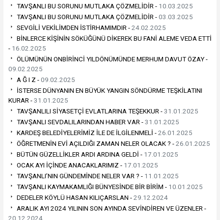
TAVŞANLI BU SORUNU MUTLAKA ÇÖZMELİDİR -
10.03.2025
TAVŞANLI BU SORUNU MUTLAKA ÇÖZMELİDİR -
03.03.2025
SEVGİLİ VEKİLİMDEN İSTİRHAMIMDIR -
24.02.2025
BİNLERCE KİŞİNİN SÖKÜĞÜNÜ DİKEREK BU FANİ ALEME VEDA ETTİ
-
16.02.2025
ÖLÜMÜNÜN ONBİRİNCİ YILDÖNÜMÜNDE MERHUM DAVUT ÖZAY -
09.02.2025
A Ğ I Z -
09.02.2025
İSTERSE DÜNYANIN EN BÜYÜK YANGIN SÖNDÜRME TEŞKİLATINI
KURAR -
31.01.2025
TAVŞANLILI SİYASETÇİ EVLATLARINA TEŞEKKUR -
31.01.2025
TAVŞANLI SEVDALILARINDAN HABER VAR -
31.01.2025
KARDEŞ BELEDİYELERİMİZ İLE DE İLGİLENMELİ -
26.01.2025
ÖĞRETMENİN EVİ AÇILDIĞI ZAMAN NELER OLACAK ? -
26.01.2025
BÜTÜN GÜZELLİKLER ARDI ARDINA GELDİ -
17.01.2025
OCAK AYI İÇİNDE ANACAKLARIMIZ -
17.01.2025
TAVŞANLI’NIN GÜNDEMİNDE NELER VAR ? -
11.01.2025
TAVŞANLI KAYMAKAMLIĞI BÜNYESİNDE BİR BİRİM -
10.01.2025
DEDELER KÖYLÜ HASAN KILIÇARSLAN -
29.12.2024
ARALIK AYI 2024 YILININ SON AYINDA SEVİNDİREN VE ÜZENLER -
20.12.2024