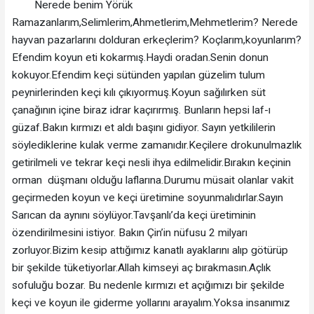
Nerede benim Yörük
Ramazanlarım,Selimlerim,Ahmetlerim,Mehmetlerim? Nerede
hayvan pazarlarını dolduran erkeçlerim? Koçlarım,koyunlarım?
Efendim koyun eti kokarmış.Haydi oradan.Senin donun
kokuyor.Efendim keçi sütünden yapılan güzelim tulum
peynirlerinden keçi kılı çıkıyormuş.Koyun sağılırken süt
çanağının içine biraz idrar kaçırırmış. Bunların hepsi laf-ı
güzaf.Bakın kırmızı et aldı başını gidiyor. Sayın yetkililerin
söylediklerine kulak verme zamanıdır.Keçilere drokunulmazlık
getirilmeli ve tekrar keçi nesli ihya edilmelidir.Bırakın keçinin
orman düşmanı olduğu laflarına.Durumu müsait olanlar vakit
geçirmeden koyun ve keçi üretimine soyunmalıdırlar.Sayın
Sarıcan da aynını söylüyor.Tavşanlı’da keçi üretiminin
özendirilmesini istiyor. Bakın Çin’in nüfusu 2 milyarı
zorluyor.Bizim kesip attığımız kanatlı ayaklarını alıp götürüp
bir şekilde tüketiyorlar.Allah kimseyi aç bırakmasın.Açlık
sofuluğu bozar. Bu nedenle kırmızı et açığımızı bir şekilde
keçi ve koyun ile giderme yollarını arayalım.Yoksa insanımız