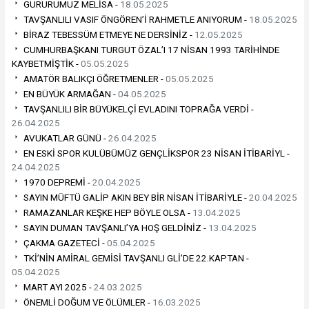
GURURUMUZ MELİSA -
18.05.2025
TAVŞANLILI VASIF ÖNGÖREN’İ RAHMETLE ANIYORUM -
18.05.2025
BİRAZ TEBESSÜM ETMEYE NE DERSİNİZ -
12.05.2025
CUMHURBAŞKANI TURGUT ÖZAL’I 17 NİSAN 1993 TARİHİNDE
KAYBETMİŞTİK -
05.05.2025
AMATÖR BALIKÇI ÖĞRETMENLER -
05.05.2025
EN BÜYÜK ARMAĞAN -
04.05.2025
TAVŞANLILI BİR BÜYÜKELÇİ EVLADINI TOPRAĞA VERDİ -
26.04.2025
AVUKATLAR GÜNÜ -
26.04.2025
EN ESKİ SPOR KULÜBÜMÜZ GENÇLİKSPOR 23 NİSAN İTİBARİYL -
24.04.2025
1970 DEPREMİ -
20.04.2025
SAYIN MÜFTÜ GALİP AKIN BEY BİR NİSAN İTİBARİYLE -
20.04.2025
RAMAZANLAR KEŞKE HEP BÖYLE OLSA -
13.04.2025
SAYIN DUMAN TAVŞANLI’YA HOŞ GELDİNİZ -
13.04.2025
ÇAKMA GAZETECİ -
05.04.2025
TKİ’NİN AMİRAL GEMİSİ TAVŞANLI GLİ’DE 22.KAPTAN -
05.04.2025
MART AYI 2025 -
24.03.2025
ÖNEMLİ DOĞUM VE ÖLÜMLER -
16.03.2025