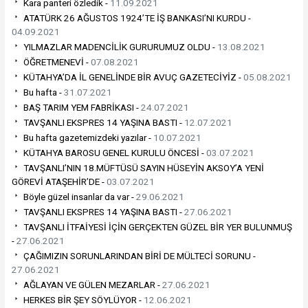
Kara panteri özledik -
11.09.2021
ATATÜRK 26 AĞUSTOS 1924’TE İŞ BANKASI’NI KURDU -
04.09.2021
YILMAZLAR MADENCİLİK GURURUMUZ OLDU -
13.08.2021
ÖĞRETMENEVİ -
07.08.2021
KÜTAHYA’DA İL GENELİNDE BİR AVUÇ GAZETECİYİZ -
05.08.2021
Bu hafta -
31.07.2021
BAŞ TARIM YEM FABRİKASI -
24.07.2021
TAVŞANLI EKSPRES 14 YAŞINA BASTI -
12.07.2021
Bu hafta gazetemizdeki yazılar -
10.07.2021
KÜTAHYA BAROSU GENEL KURULU ÖNCESİ -
03.07.2021
TAVŞANLI’NIN 18.MÜFTÜSÜ SAYIN HÜSEYİN AKSOY’A YENİ
GÖREVİ ATAŞEHİR’DE -
03.07.2021
Böyle güzel insanlar da var -
29.06.2021
TAVŞANLI EKSPRES 14 YAŞINA BASTI -
27.06.2021
TAVŞANLI İTFAİYESİ İÇİN GERÇEKTEN GÜZEL BİR YER BULUNMUŞ
-
27.06.2021
ÇAĞIMIZIN SORUNLARINDAN BİRİ DE MÜLTECİ SORUNU -
27.06.2021
AĞLAYAN VE GÜLEN MEZARLAR -
27.06.2021
HERKES BİR ŞEY SÖYLÜYOR -
12.06.2021