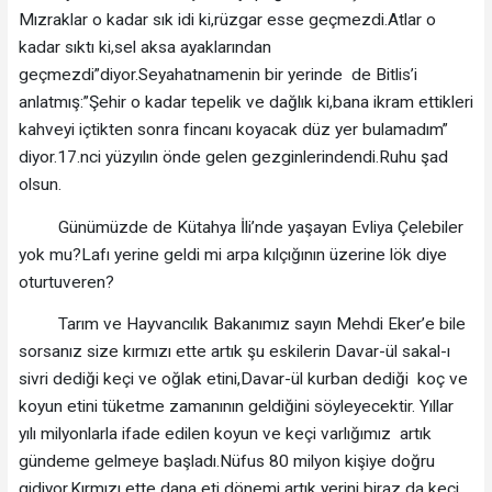
Mızraklar o kadar sık idi ki,rüzgar esse geçmezdi.Atlar o
kadar sıktı ki,sel aksa ayaklarından
geçmezdi”diyor.Seyahatnamenin bir yerinde de Bitlis’i
anlatmış:”Şehir o kadar tepelik ve dağlık ki,bana ikram ettikleri
kahveyi içtikten sonra fincanı koyacak düz yer bulamadım”
diyor.17.nci yüzyılın önde gelen gezginlerindendi.Ruhu şad
olsun.
Günümüzde de Kütahya İli’nde yaşayan Evliya Çelebiler
yok mu?Lafı yerine geldi mi arpa kılçığının üzerine lök diye
oturtuveren?
Tarım ve Hayvancılık Bakanımız sayın Mehdi Eker’e bile
sorsanız size kırmızı ette artık şu eskilerin Davar-ül sakal-ı
sivri dediği keçi ve oğlak etini,Davar-ül kurban dediği koç ve
koyun etini tüketme zamanının geldiğini söyleyecektir. Yıllar
yılı milyonlarla ifade edilen koyun ve keçi varlığımız artık
gündeme gelmeye başladı.Nüfus 80 milyon kişiye doğru
gidiyor.Kırmızı ette dana eti dönemi artık yerini biraz da keçi