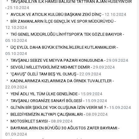
TAVŞANLILIYA İLK HAMSİ BALIĞI’NI TATTIRAN AJAN HÜSEYİN’DİR
-
25.10.2024
AVCILIK VE ATICILIK KULÜBÜ BAŞKANI ZEKİ DİNÇ -
12.10.2024
BİR ZAMANLARIN İLÇE GENÇLİK VE SPOR MÜDÜRÜYDÜ -
12.10.2024
TKİ GENEL MÜDÜRLÜĞÜ LİNYİTSPOR’A TEK GÖZLE BAKIYOR -
05.10.2024
ÜÇ EYLÜL DAHA BÜYÜK ETKİNLİKLERLE KUTLANMALIDIR -
05.10.2024
TAVŞANLI SEBZE VE MEYVA PAZARI KONUSUNDA -
29.09.2024
SEVGİLİ MİLLETVEKİLİMİZ MEHMET DEMİR -
29.09.2024
‘ÇAVUŞ” ÖLELİ TAM BEŞ YIL OLMUŞ -
22.09.2024
KADINLARIMIZA KIZLARIMIZA DA ÖRNEK TUVALETLER -
22.09.2024
YENİ ADLI YIL TÜM ÜLKE GENELİNDE -
15.09.2024
TAVŞANLI ORGANİZE SANAYİ BÖLGESİ -
15.09.2024
GLİ’NİN BİR ŞEKİLDE YOK OLUŞUNA İZİN VERİR Mİ ? -
15.09.2024
BELEDİYEMİZİN ALTYAPI ÇALIŞMALARI -
08.09.2024
MOTOSİKLET SAYISI -
08.09.2024
BAYRAMLARIN EN BÜYÜĞÜ 30 AĞUSTOS ZAFER BAYRAMI -
01.09.2024