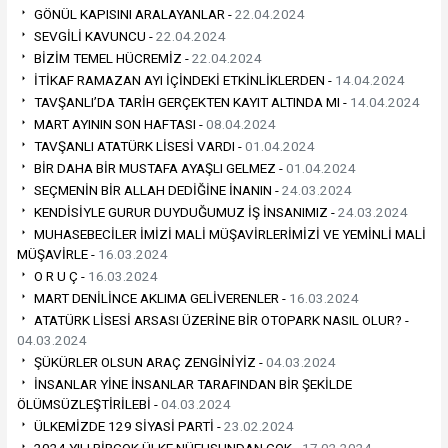
GÖNÜL KAPISINI ARALAYANLAR -
22.04.2024
SEVGİLİ KAVUNCU -
22.04.2024
BİZİM TEMEL HÜCREMİZ -
22.04.2024
İTİKAF RAMAZAN AYI İÇİNDEKİ ETKİNLİKLERDEN -
14.04.2024
TAVŞANLI’DA TARİH GERÇEKTEN KAYIT ALTINDA MI -
14.04.2024
MART AYININ SON HAFTASI -
08.04.2024
TAVŞANLI ATATÜRK LİSESİ VARDI -
01.04.2024
BİR DAHA BİR MUSTAFA AYAŞLI GELMEZ -
01.04.2024
SEÇMENİN BİR ALLAH DEDİĞİNE İNANIN -
24.03.2024
KENDİSİYLE GURUR DUYDUĞUMUZ İŞ İNSANIMIZ -
24.03.2024
MUHASEBECİLER İMİZİ MALİ MÜŞAVİRLERİMİZİ VE YEMİNLİ MALİ
MÜŞAVİRLE -
16.03.2024
O R U Ç -
16.03.2024
MART DENİLİNCE AKLIMA GELİVERENLER -
16.03.2024
ATATÜRK LİSESİ ARSASI ÜZERİNE BİR OTOPARK NASIL OLUR? -
04.03.2024
ŞÜKÜRLER OLSUN ARAÇ ZENGİNİYİZ -
04.03.2024
İNSANLAR YİNE İNSANLAR TARAFINDAN BİR ŞEKİLDE
ÖLÜMSÜZLEŞTİRİLEBİ -
04.03.2024
ÜLKEMİZDE 129 SİYASİ PARTİ -
23.02.2024