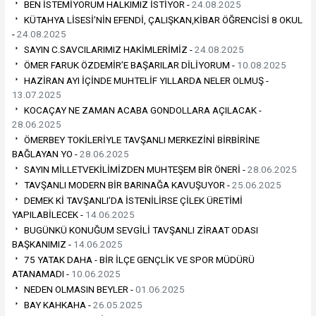
BEN İSTEMİYORUM HALKIMIZ İSTİYOR -
24.08.2025
KÜTAHYA LİSESİ’NİN EFENDİ, ÇALIŞKAN,KİBAR ÖĞRENCİSİ 8 OKUL
-
24.08.2025
SAYIN C.SAVCILARIMIZ HAKİMLERİMİZ -
24.08.2025
ÖMER FARUK ÖZDEMİR’E BAŞARILAR DİLİYORUM -
10.08.2025
HAZİRAN AYI İÇİNDE MUHTELİF YILLARDA NELER OLMUŞ -
13.07.2025
KOCAÇAY NE ZAMAN ACABA GONDOLLARA AÇILACAK -
28.06.2025
ÖMERBEY TOKİLERİYLE TAVŞANLI MERKEZİNİ BİRBİRİNE
BAĞLAYAN YO -
28.06.2025
SAYIN MİLLETVEKİLİMİZDEN MUHTEŞEM BİR ÖNERİ -
28.06.2025
TAVŞANLI MODERN BİR BARINAĞA KAVUŞUYOR -
25.06.2025
DEMEK Kİ TAVŞANLI’DA İSTENİLİRSE ÇİLEK ÜRETİMİ
YAPILABİLECEK -
14.06.2025
BUGÜNKÜ KONUĞUM SEVGİLİ TAVŞANLI ZİRAAT ODASI
BAŞKANIMIZ -
14.06.2025
75 YATAK DAHA - BİR İLÇE GENÇLİK VE SPOR MÜDÜRÜ
ATANAMADI -
10.06.2025
NEDEN OLMASIN BEYLER -
01.06.2025
BAY KAHKAHA -
26.05.2025