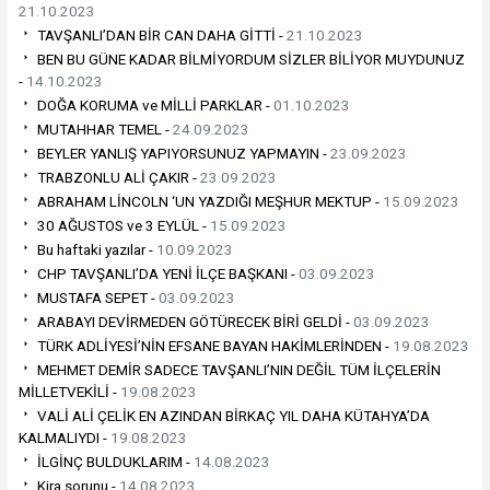
21.10.2023
TAVŞANLI’DAN BİR CAN DAHA GİTTİ -
21.10.2023
BEN BU GÜNE KADAR BİLMİYORDUM SİZLER BİLİYOR MUYDUNUZ
-
14.10.2023
DOĞA KORUMA ve MİLLİ PARKLAR -
01.10.2023
MUTAHHAR TEMEL -
24.09.2023
BEYLER YANLIŞ YAPIYORSUNUZ YAPMAYIN -
23.09.2023
TRABZONLU ALİ ÇAKIR -
23.09.2023
ABRAHAM LİNCOLN ‘UN YAZDIĞI MEŞHUR MEKTUP -
15.09.2023
30 AĞUSTOS ve 3 EYLÜL -
15.09.2023
Bu haftaki yazılar -
10.09.2023
CHP TAVŞANLI’DA YENİ İLÇE BAŞKANI -
03.09.2023
MUSTAFA SEPET -
03.09.2023
ARABAYI DEVİRMEDEN GÖTÜRECEK BİRİ GELDİ -
03.09.2023
TÜRK ADLİYESİ’NİN EFSANE BAYAN HAKİMLERİNDEN -
19.08.2023
MEHMET DEMİR SADECE TAVŞANLI’NIN DEĞİL TÜM İLÇELERİN
MİLLETVEKİLİ -
19.08.2023
VALİ ALİ ÇELİK EN AZINDAN BİRKAÇ YIL DAHA KÜTAHYA’DA
KALMALIYDI -
19.08.2023
İLGİNÇ BULDUKLARIM -
14.08.2023
Kira sorunu -
14.08.2023