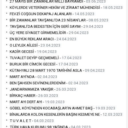
27 MAYIS BİR ZAMANLAR MİLLİ BAYRAMDI -
03.06.2023
KÖYLERDE VETERİNER HEKİM VE ZİRAAT MÜHENDİSİ -
18.05.2023
FEVZİ COŞGUN DEKAPAJ ALANLARI -
14.05.2023
BİR ZAMANLAR TAVŞANLI’DA 23 NİSAN’LAR -
08.05.2023
TAVŞANLI’DA BEDESTEN İÇİN GERİ SAYIM -
29.04.2023
ÜÇ YERE SİYASET GİRMEMELİDİR -
29.04.2023
EN BÜYÜK REKLAM ARACI -
24.04.2023
O LEYLEK AİLESİ -
23.04.2023
KADİR GECESİ -
19.04.2023
TUVALET DEYİP GEÇMEMELİ -
17.04.2023
BURUK BİR CİMCİK GECESİ -
17.04.2023
KÜTAHYALI 28 MART 1970 TARİHİNİ ASLA -
09.04.2023
MART AYI’NDA -
02.04.2023
BEN ŞAHSEN SEVİNENLERDENİM -
02.04.2023
JANDARMAMIZA YAKIŞIR -
26.03.2023
BİRKAÇ HABER -
26.03.2023
MART AYI DERT AYI -
19.03.2023
GÖBEL KÖYÜ’NDEN KOCABAŞLAR’IN AHMET BAŞ -
19.03.2023
BİNALARDA KOLON KESENLERİN BAŞINI KESMEYE NE -
12.03.2023
T U V A L E T -
04.03.2023
TÜRK HAVA KURUMU 98 YAŞINDA -
04.03.2023