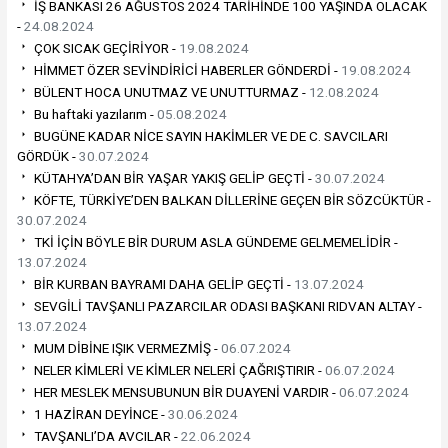
İŞ BANKASI 26 AĞUSTOS 2024 TARİHİNDE 100 YAŞINDA OLACAK
-
24.08.2024
ÇOK SICAK GEÇİRİYOR -
19.08.2024
HİMMET ÖZER SEVİNDİRİCİ HABERLER GÖNDERDİ -
19.08.2024
BÜLENT HOCA UNUTMAZ VE UNUTTURMAZ -
12.08.2024
Bu haftaki yazılarım -
05.08.2024
BUGÜNE KADAR NİCE SAYIN HAKİMLER VE DE C. SAVCILARI
GÖRDÜK -
30.07.2024
KÜTAHYA’DAN BİR YAŞAR YAKIŞ GELİP GEÇTİ -
30.07.2024
KÖFTE, TÜRKİYE’DEN BALKAN DİLLERİNE GEÇEN BİR SÖZCÜKTÜR -
30.07.2024
TKİ İÇİN BÖYLE BİR DURUM ASLA GÜNDEME GELMEMELİDİR -
13.07.2024
BİR KURBAN BAYRAMI DAHA GELİP GEÇTİ -
13.07.2024
SEVGİLİ TAVŞANLI PAZARCILAR ODASI BAŞKANI RIDVAN ALTAY -
13.07.2024
MUM DİBİNE IŞIK VERMEZMİŞ -
06.07.2024
NELER KİMLERİ VE KİMLER NELERİ ÇAĞRIŞTIRIR -
06.07.2024
HER MESLEK MENSUBUNUN BİR DUAYENİ VARDIR -
06.07.2024
1 HAZİRAN DEYİNCE -
30.06.2024
TAVŞANLI’DA AVCILAR -
22.06.2024