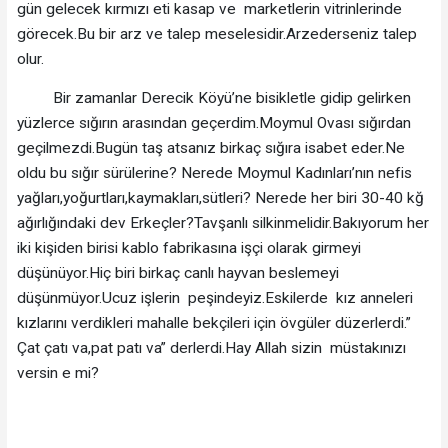
gün gelecek kırmızı eti kasap ve marketlerin vitrinlerinde
görecek.Bu bir arz ve talep meselesidir.Arzederseniz talep
olur.
Bir zamanlar Derecik Köyü’ne bisikletle gidip gelirken
yüzlerce sığırın arasından geçerdim.Moymul Ovası sığırdan
geçilmezdi.Bugün taş atsanız birkaç sığıra isabet eder.Ne
oldu bu sığır sürülerine? Nerede Moymul Kadınları’nın nefis
yağları,yoğurtları,kaymakları,sütleri? Nerede her biri 30-40 kğ
ağırlığındaki dev Erkeçler?Tavşanlı silkinmelidir.Bakıyorum her
iki kişiden birisi kablo fabrikasına işçi olarak girmeyi
düşünüyor.Hiç biri birkaç canlı hayvan beslemeyi
düşünmüyor.Ucuz işlerin peşindeyiz.Eskilerde kız anneleri
kızlarını verdikleri mahalle bekçileri için övgüler düzerlerdi.”
Çat çatı va,pat patı va” derlerdi.Hay Allah sizin müstakınızı
versin e mi?