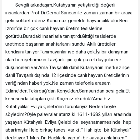
Sevgili arkadaşım,Kütahya’nın yetiştirdiği değerli
insanlardan Prof.Dr.Cemal Sarıcan ile zaman zaman bir araya
gelir sohbet ederiz.Konumuz genelde hayvancılık olur.Beni
İzmir’de bir çok canlı hayvan üretim tesislerine
götürdü.Buradaki insanlarla tanıştırdı.Gittiği tesislerde
üretimde başarının anahtarlarını sundu. Akıllı üreticiler
kendisini tanıyor.Tanımayanlar ise daha çok.İyi bir danışman
olan hemşehrimizin Tavşanlı için çok güzel duyguları ve
düşünceleri var.Ama Tavşanlılı dahil Kütahya’nın merkez ilçe
dahil Tavşanlı dışında 12 ilçesinde canlı hayvan üreticilerinin
varlığından haberi yok.Ne zaman telefonla arasam
Edirne’den,Tekirdağ’dan,Konya’dan.Samsun’dan sesi gelir.Et
konusunda kitapları çıktı.Kaçımız okuduk?Ama biz
Kütahyalılar Evliya Çelebi’nin torunlarıyız.Neden böyle
söyledim?Öyle palavralar atarız ki 1611-1682 yılları arasında
yaşayan Kütahyalı Evliya Çelebi de seyahatnamesinde hep
abartmıştır.Hele birkaç tanesi var ki :” Hah işte bir Kütahyalı”
dedirtiyor.1.Murat’ın Haçlılarla yaptığı bir savaşı anlatırken:”