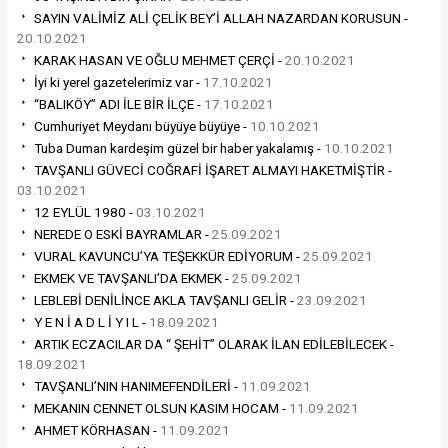
SAYIN VALİMİZ ALİ ÇELİK BEY’İ ALLAH NAZARDAN KORUSUN -
20.10.2021
KARAK HASAN VE OĞLU MEHMET ÇERÇİ -
20.10.2021
İyi ki yerel gazetelerimiz var -
17.10.2021
“BALIKÖY” ADI İLE BİR İLÇE -
17.10.2021
Cumhuriyet Meydanı büyüye büyüye -
10.10.2021
Tuba Duman kardeşim güzel bir haber yakalamış -
10.10.2021
TAVŞANLI GÜVECİ COĞRAFİ İŞARET ALMAYI HAKETMİŞTİR -
03.10.2021
12 EYLÜL 1980 -
03.10.2021
NEREDE O ESKİ BAYRAMLAR -
25.09.2021
VURAL KAVUNCU’YA TEŞEKKÜR EDİYORUM -
25.09.2021
EKMEK VE TAVŞANLI’DA EKMEK -
25.09.2021
LEBLEBİ DENİLİNCE AKLA TAVŞANLI GELİR -
23.09.2021
Y E N İ A D L İ Y I L -
18.09.2021
ARTIK ECZACILAR DA “ ŞEHİT” OLARAK İLAN EDİLEBİLECEK -
18.09.2021
TAVŞANLI’NIN HANIMEFENDİLERİ -
11.09.2021
MEKANIN CENNET OLSUN KASIM HOCAM -
11.09.2021
AHMET KÖRHASAN -
11.09.2021