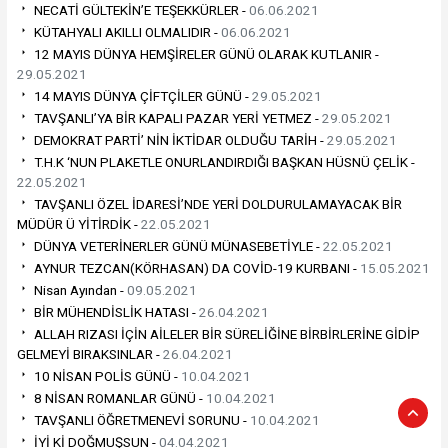
NECATİ GÜLTEKİN’E TEŞEKKÜRLER -
06.06.2021
KÜTAHYALI AKILLI OLMALIDIR -
06.06.2021
12 MAYIS DÜNYA HEMŞİRELER GÜNÜ OLARAK KUTLANIR -
29.05.2021
14 MAYIS DÜNYA ÇİFTÇİLER GÜNÜ -
29.05.2021
TAVŞANLI’YA BİR KAPALI PAZAR YERİ YETMEZ -
29.05.2021
DEMOKRAT PARTİ’ NİN İKTİDAR OLDUĞU TARİH -
29.05.2021
T.H.K ‘NUN PLAKETLE ONURLANDIRDIĞI BAŞKAN HÜSNÜ ÇELİK -
22.05.2021
TAVŞANLI ÖZEL İDARESİ’NDE YERİ DOLDURULAMAYACAK BİR
MÜDÜR Ü YİTİRDİK -
22.05.2021
DÜNYA VETERİNERLER GÜNÜ MÜNASEBETİYLE -
22.05.2021
AYNUR TEZCAN(KÖRHASAN) DA COVİD-19 KURBANI -
15.05.2021
Nisan Ayından -
09.05.2021
BİR MÜHENDİSLİK HATASI -
26.04.2021
ALLAH RIZASI İÇİN AİLELER BİR SÜRELİĞİNE BİRBİRLERİNE GİDİP
GELMEYİ BIRAKSINLAR -
26.04.2021
10 NİSAN POLİS GÜNÜ -
10.04.2021
8 NİSAN ROMANLAR GÜNÜ -
10.04.2021
TAVŞANLI ÖĞRETMENEVİ SORUNU -
10.04.2021
İYİ Kİ DOĞMUŞSUN -
04.04.2021