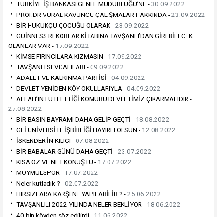
TÜRKİYE İŞ BANKASI GENEL MÜDÜRLÜĞÜ’NE -
30.09.2022
PROF.DR VURAL KAVUNCU ÇALIŞMALAR HAKKINDA -
23.09.2022
BİR HUKUKÇU ÇOCUĞU OLARAK -
23.09.2022
GUİNNESS REKORLAR KİTABINA TAVŞANLI’DAN GİREBİLECEK
OLANLAR VAR -
17.09.2022
KİMSE FIRINCILARA KIZMASIN -
17.09.2022
TAVŞANLI SEVDALILARI -
09.09.2022
ADALET VE KALKINMA PARTİSİ -
04.09.2022
DEVLET YENİDEN KÖY OKULLARIYLA -
04.09.2022
ALLAH’IN LÜTFETTİĞİ KÖMÜRÜ DEVLETİMİZ ÇIKARMALIDIR -
27.08.2022
BİR BASIN BAYRAMI DAHA GELİP GEÇTİ -
18.08.2022
GLİ ÜNİVERSİTE İŞBİRLİĞİ HAYIRLI OLSUN -
12.08.2022
İSKENDER’İN KILICI -
07.08.2022
BİR BABALAR GÜNÜ DAHA GEÇTİ -
23.07.2022
KISA ÖZ VE NET KONUŞTU -
17.07.2022
MOYMULSPOR -
17.07.2022
Neler kutladık ? -
02.07.2022
HIRSIZLARA KARŞI NE YAPILABİLİR ? -
25.06.2022
TAVŞANLILI 2022 YILINDA NELER BEKLİYOR -
18.06.2022
40 bin köyden söz edilirdi -
11.06.2022