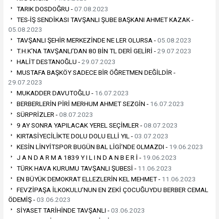
TARIK DOSDOĞRU -
07.08.2023
TES-İŞ SENDİKASI TAVŞANLI ŞUBE BAŞKANI AHMET KAZAK -
05.08.2023
TAVŞANLI ŞEHİR MERKEZİNDE NE LER OLURSA -
05.08.2023
T.H.K’NA TAVŞANLI’DAN 80 BİN TL DERİ GELİRİ -
29.07.2023
HALİT DESTANOĞLU -
29.07.2023
MUSTAFA BAŞKÖY SADECE BİR ÖĞRETMEN DEĞİLDİR -
29.07.2023
MUKADDER DAVUTOĞLU -
16.07.2023
BERBERLERİN PİRİ MERHUM AHMET SEZGİN -
16.07.2023
SÜRPRİZLER -
08.07.2023
9 AY SONRA YAPILACAK YEREL SEÇİMLER -
08.07.2023
KIRTASİYECİLİKTE DOLU DOLU ELLİ YIL -
03.07.2023
KESİN LİNYİTSPOR BUGÜN BAL LİGİ’NDE OLMAZDI -
19.06.2023
J A N D A R M A 1839 Y I L I N D A N B E R İ -
19.06.2023
TÜRK HAVA KURUMU TAVŞANLI ŞUBESİ -
11.06.2023
EN BÜYÜK DEMOKRAT ELLEZLERİN KEL MEHMET -
11.06.2023
FEVZİPAŞA İLKOKULU’NUN EN ZEKİ ÇOCUĞUYDU BERBER CEMAL
ÖDEMİŞ -
03.06.2023
SİYASET TARİHİNDE TAVŞANLI -
03.06.2023