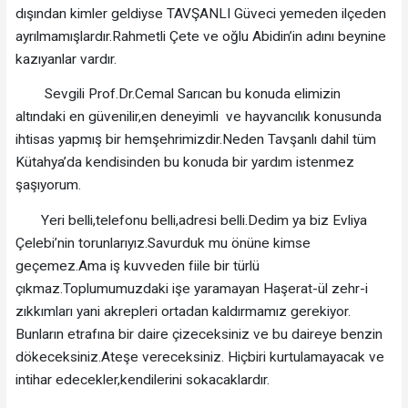
dışından kimler geldiyse TAVŞANLI Güveci yemeden ilçeden
ayrılmamışlardır.Rahmetli Çete ve oğlu Abidin’in adını beynine
kazıyanlar vardır.
Sevgili Prof.Dr.Cemal Sarıcan bu konuda elimizin
altındaki en güvenilir,en deneyimli ve hayvancılık konusunda
ihtisas yapmış bir hemşehrimizdir.Neden Tavşanlı dahil tüm
Kütahya’da kendisinden bu konuda bir yardım istenmez
şaşıyorum.
Yeri belli,telefonu belli,adresi belli.Dedim ya biz Evliya
Çelebi’nin torunlarıyız.Savurduk mu önüne kimse
geçemez.Ama iş kuvveden fiile bir türlü
çıkmaz.Toplumumuzdaki işe yaramayan Haşerat-ül zehr-i
zıkkımları yani akrepleri ortadan kaldırmamız gerekiyor.
Bunların etrafına bir daire çizeceksiniz ve bu daireye benzin
dökeceksiniz.Ateşe vereceksiniz. Hiçbiri kurtulamayacak ve
intihar edecekler,kendilerini sokacaklardır.