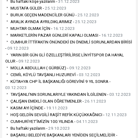
Bu haftaki köşe yazılarım -
31.12.2023
MUSTAFA GÜLER -
25.12.2023
BURUK GEÇEN MADENCİLER GÜNÜ -
25.12.2023
ARALIK AYINDA AYRILDIKLARIMIZ -
25.12.2023
MUHTAR OLMAK İÇİN -
16.12.2023
MARKETLERİN PAZAR GÜNLERİ KAPALI OLMASI -
16.12.2023
CUMHUR İTTİFAKI’IN ÖNÜNDEKİ EN ÖNEMLİ SORUNLARDAN BİRİSİ
-
09.12.2023
YARIN BİR GÜN GLİ ÖZELLEŞTİRİLİRSE LİNYİTSPOR DA HAYAL
OLUR -
09.12.2023
MOLLA ABDULLAH ( GÜRBÜZ) -
09.12.2023
CEMİL KÖYLÜ TAVŞANLI HUZUREVİ -
03.12.2023
KÜTAHYA CHP İL BAŞKANLIĞI GÖREVİNİ 9 YIL SONRA -
03.12.2023
TAVŞANLI’NIN SORUNLARIYLE YAKINDAN İLGİLENEN -
03.12.2023
ÇALIŞAN EMEKLİ OLAN ÖĞRETMENLER -
26.11.2023
KASIM AYI İÇİNDE -
19.11.2023
HOŞ GELDİN SEVGİLİ RAŞİT REFİK KÜÇÜKKAĞNICI -
12.11.2023
CUMHURİYET’İMİZİN 100.YILINDA -
04.11.2023
Bu haftaki yazılarım -
29.10.2023
BAŞARILI BELEDİYE BAŞKANLARI YENİDEN SEÇİLMELİDİR -