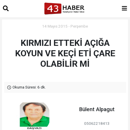
14 Mayıs 2015 - Perşembe
KIRMIZI ETTEKİ AÇIĞA
KOYUN VE KEÇİ ETİ ÇARE
OLABİLİR Mİ
Okuma Süresi: 6 dk.
Bülent Alpagut
05062218413