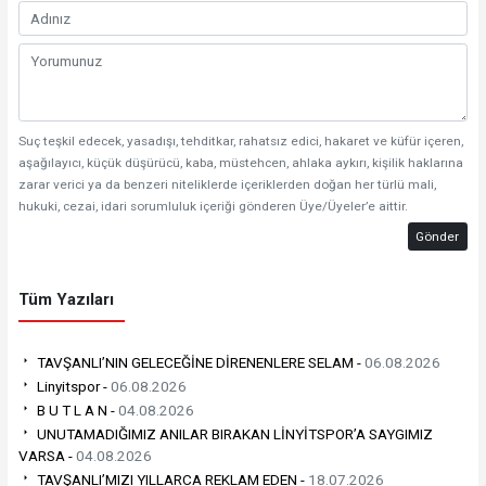
Suç teşkil edecek, yasadışı, tehditkar, rahatsız edici, hakaret ve küfür içeren,
aşağılayıcı, küçük düşürücü, kaba, müstehcen, ahlaka aykırı, kişilik haklarına
zarar verici ya da benzeri niteliklerde içeriklerden doğan her türlü mali,
hukuki, cezai, idari sorumluluk içeriği gönderen Üye/Üyeler’e aittir.
Gönder
Tüm Yazıları
TAVŞANLI’NIN GELECEĞİNE DİRENENLERE SELAM -
06.08.2026
Linyitspor -
06.08.2026
B U T L A N -
04.08.2026
UNUTAMADIĞIMIZ ANILAR BIRAKAN LİNYİTSPOR’A SAYGIMIZ
VARSA -
04.08.2026
TAVŞANLI’MIZI YILLARCA REKLAM EDEN -
18.07.2026