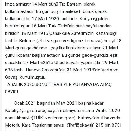
imzalanmıştır.14 Mart günü Tıp Bayramı olarak
kutlanmaktadır. Bu gün bu yıl maalesef buruk olarak
kutlanacaktır. 17 Mart 1920 tarihinde Konya işgalden
kurtulmuştur. 18 Mart Türk Tarihi’nin şanlı sayfalarından
birisidir. 18 Mart 1915 Çanakkale Zaferimizin kazanıldığı
tarihtir. Binlerce şehit ve gazi verdiğimiz bu savaş her yıl 18
Mart günü geldiğinde çeşitli etkinliklerle kutlanır. 21 Mart
günü ilkbahar başlamaktadır. Bu günde gece-gündüz eşit
olacaktır. 27 Mart 625’te Uhud Savaşı yapılmıştır. 29 Mart
638 tarihi Huneyn Gazvesi ‘dir. 31 Mart 1918’de Varto ve
Gevaş kurtulmuştur.
ARALIK 2020 SONU İTİBARİYLE KÜTAHYA’DA ARAÇ
SAYISI
Ocak 2021 başından Mart 2021 başına kadar
Kütahya’ya giren araç sayısını bilmiyorum ama Aralık 2020
sonu itibariyle(TÜİK verilerine göre) Kütahya’da il bazında
Motorlu Kara Taşıtlarının sayısı (Trafiğekayıtlı) 215 bin 875’i