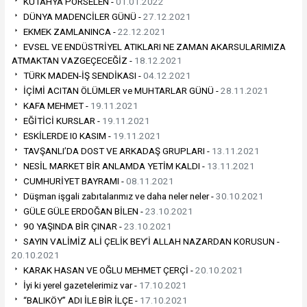
KÜTAHYA PORSELEN -
01.01.2022
DÜNYA MADENCİLER GÜNÜ -
27.12.2021
EKMEK ZAMLANINCA -
22.12.2021
EVSEL VE ENDÜSTRİYEL ATIKLARI NE ZAMAN AKARSULARIMIZA
ATMAKTAN VAZGEÇECEĞİZ -
18.12.2021
TÜRK MADEN-İŞ SENDİKASI -
04.12.2021
İÇİMİ ACITAN ÖLÜMLER ve MUHTARLAR GÜNÜ -
28.11.2021
KAFA MEHMET -
19.11.2021
EĞİTİCİ KURSLAR -
19.11.2021
ESKİLERDE I0 KASIM -
19.11.2021
TAVŞANLI’DA DOST VE ARKADAŞ GRUPLARI -
13.11.2021
NESİL MARKET BİR ANLAMDA YETİM KALDI -
13.11.2021
CUMHURİYET BAYRAMI -
08.11.2021
Düşman işgali zabıtalarımız ve daha neler neler -
30.10.2021
GÜLE GÜLE ERDOĞAN BİLEN -
23.10.2021
90 YAŞINDA BİR ÇINAR -
23.10.2021
SAYIN VALİMİZ ALİ ÇELİK BEY’İ ALLAH NAZARDAN KORUSUN -
20.10.2021
KARAK HASAN VE OĞLU MEHMET ÇERÇİ -
20.10.2021
İyi ki yerel gazetelerimiz var -
17.10.2021
“BALIKÖY” ADI İLE BİR İLÇE -
17.10.2021