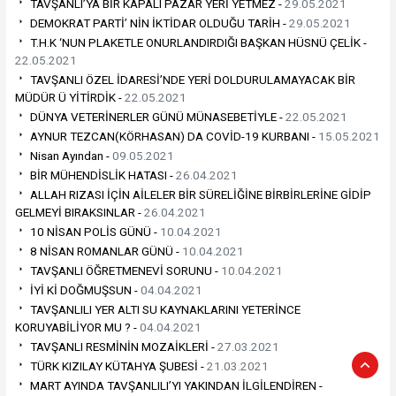
TAVŞANLI’YA BİR KAPALI PAZAR YERİ YETMEZ -
29.05.2021
DEMOKRAT PARTİ’ NİN İKTİDAR OLDUĞU TARİH -
29.05.2021
T.H.K ‘NUN PLAKETLE ONURLANDIRDIĞI BAŞKAN HÜSNÜ ÇELİK -
22.05.2021
TAVŞANLI ÖZEL İDARESİ’NDE YERİ DOLDURULAMAYACAK BİR
MÜDÜR Ü YİTİRDİK -
22.05.2021
DÜNYA VETERİNERLER GÜNÜ MÜNASEBETİYLE -
22.05.2021
AYNUR TEZCAN(KÖRHASAN) DA COVİD-19 KURBANI -
15.05.2021
Nisan Ayından -
09.05.2021
BİR MÜHENDİSLİK HATASI -
26.04.2021
ALLAH RIZASI İÇİN AİLELER BİR SÜRELİĞİNE BİRBİRLERİNE GİDİP
GELMEYİ BIRAKSINLAR -
26.04.2021
10 NİSAN POLİS GÜNÜ -
10.04.2021
8 NİSAN ROMANLAR GÜNÜ -
10.04.2021
TAVŞANLI ÖĞRETMENEVİ SORUNU -
10.04.2021
İYİ Kİ DOĞMUŞSUN -
04.04.2021
TAVŞANLILI YER ALTI SU KAYNAKLARINI YETERİNCE
KORUYABİLİYOR MU ? -
04.04.2021
TAVŞANLI RESMİNİN MOZAİKLERİ -
27.03.2021
TÜRK KIZILAY KÜTAHYA ŞUBESİ -
21.03.2021
MART AYINDA TAVŞANLILI’YI YAKINDAN İLGİLENDİREN -