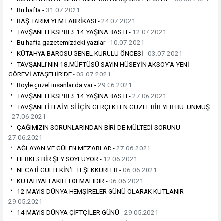
Bu hafta -
31.07.2021
BAŞ TARIM YEM FABRİKASI -
24.07.2021
TAVŞANLI EKSPRES 14 YAŞINA BASTI -
12.07.2021
Bu hafta gazetemizdeki yazılar -
10.07.2021
KÜTAHYA BAROSU GENEL KURULU ÖNCESİ -
03.07.2021
TAVŞANLI’NIN 18.MÜFTÜSÜ SAYIN HÜSEYİN AKSOY’A YENİ
GÖREVİ ATAŞEHİR’DE -
03.07.2021
Böyle güzel insanlar da var -
29.06.2021
TAVŞANLI EKSPRES 14 YAŞINA BASTI -
27.06.2021
TAVŞANLI İTFAİYESİ İÇİN GERÇEKTEN GÜZEL BİR YER BULUNMUŞ
-
27.06.2021
ÇAĞIMIZIN SORUNLARINDAN BİRİ DE MÜLTECİ SORUNU -
27.06.2021
AĞLAYAN VE GÜLEN MEZARLAR -
27.06.2021
HERKES BİR ŞEY SÖYLÜYOR -
12.06.2021
NECATİ GÜLTEKİN’E TEŞEKKÜRLER -
06.06.2021
KÜTAHYALI AKILLI OLMALIDIR -
06.06.2021
12 MAYIS DÜNYA HEMŞİRELER GÜNÜ OLARAK KUTLANIR -
29.05.2021
14 MAYIS DÜNYA ÇİFTÇİLER GÜNÜ -
29.05.2021