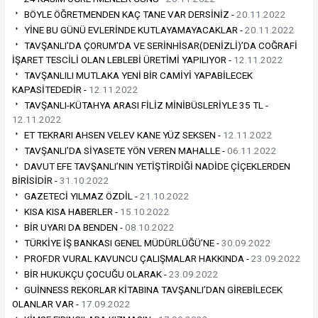
BÖYLE ÖĞRETMENDEN KAÇ TANE VAR DERSİNİZ -
20.11.2022
YİNE BU GÜNÜ EVLERİNDE KUTLAYAMAYACAKLAR -
20.11.2022
TAVŞANLI’DA ÇORUM’DA VE SERİNHİSAR(DENİZLİ)’DA COĞRAFİ
İŞARET TESCİLİ OLAN LEBLEBİ ÜRETİMİ YAPILIYOR -
12.11.2022
TAVŞANLILI MUTLAKA YENİ BİR CAMİYİ YAPABİLECEK
KAPASİTEDEDİR -
12.11.2022
TAVŞANLI-KÜTAHYA ARASI FİLİZ MİNİBÜSLERİYLE 35 TL -
12.11.2022
ET TEKRARI AHSEN VELEV KANE YÜZ SEKSEN -
12.11.2022
TAVŞANLI’DA SİYASETE YÖN VEREN MAHALLE -
06.11.2022
DAVUT EFE TAVŞANLI’NIN YETİŞTİRDİĞİ NADİDE ÇİÇEKLERDEN
BİRİSİDİR -
31.10.2022
GAZETECİ YILMAZ ÖZDİL -
21.10.2022
KISA KISA HABERLER -
15.10.2022
BİR UYARI DA BENDEN -
08.10.2022
TÜRKİYE İŞ BANKASI GENEL MÜDÜRLÜĞÜ’NE -
30.09.2022
PROF.DR VURAL KAVUNCU ÇALIŞMALAR HAKKINDA -
23.09.2022
BİR HUKUKÇU ÇOCUĞU OLARAK -
23.09.2022
GUİNNESS REKORLAR KİTABINA TAVŞANLI’DAN GİREBİLECEK
OLANLAR VAR -
17.09.2022