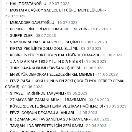
HALİT DESTANOĞLU -
29.07.2023
MUSTAFA BAŞKÖY SADECE BİR ÖĞRETMEN DEĞİLDİR -
29.07.2023
MUKADDER DAVUTOĞLU -
16.07.2023
BERBERLERİN PİRİ MERHUM AHMET SEZGİN -
16.07.2023
SÜRPRİZLER -
08.07.2023
9 AY SONRA YAPILACAK YEREL SEÇİMLER -
08.07.2023
KIRTASİYECİLİKTE DOLU DOLU ELLİ YIL -
03.07.2023
KESİN LİNYİTSPOR BUGÜN BAL LİGİ’NDE OLMAZDI -
19.06.2023
J A N D A R M A 1839 Y I L I N D A N B E R İ -
19.06.2023
TÜRK HAVA KURUMU TAVŞANLI ŞUBESİ -
11.06.2023
EN BÜYÜK DEMOKRAT ELLEZLERİN KEL MEHMET -
11.06.2023
FEVZİPAŞA İLKOKULU’NUN EN ZEKİ ÇOCUĞUYDU BERBER CEMAL
ÖDEMİŞ -
03.06.2023
SİYASET TARİHİNDE TAVŞANLI -
03.06.2023
27 MAYIS BİR ZAMANLAR MİLLİ BAYRAMDI -
03.06.2023
KÖYLERDE VETERİNER HEKİM VE ZİRAAT MÜHENDİSİ -
18.05.2023
FEVZİ COŞGUN DEKAPAJ ALANLARI -
14.05.2023
BİR ZAMANLAR TAVŞANLI’DA 23 NİSAN’LAR -
08.05.2023
TAVŞANLI’DA BEDESTEN İÇİN GERİ SAYIM -
29.04.2023