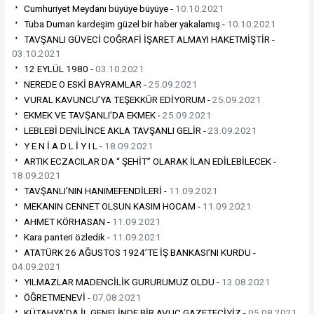
Cumhuriyet Meydanı büyüye büyüye -
10.10.2021
Tuba Duman kardeşim güzel bir haber yakalamış -
10.10.2021
TAVŞANLI GÜVECİ COĞRAFİ İŞARET ALMAYI HAKETMİŞTİR -
03.10.2021
12 EYLÜL 1980 -
03.10.2021
NEREDE O ESKİ BAYRAMLAR -
25.09.2021
VURAL KAVUNCU’YA TEŞEKKÜR EDİYORUM -
25.09.2021
EKMEK VE TAVŞANLI’DA EKMEK -
25.09.2021
LEBLEBİ DENİLİNCE AKLA TAVŞANLI GELİR -
23.09.2021
Y E N İ A D L İ Y I L -
18.09.2021
ARTIK ECZACILAR DA “ ŞEHİT” OLARAK İLAN EDİLEBİLECEK -
18.09.2021
TAVŞANLI’NIN HANIMEFENDİLERİ -
11.09.2021
MEKANIN CENNET OLSUN KASIM HOCAM -
11.09.2021
AHMET KÖRHASAN -
11.09.2021
Kara panteri özledik -
11.09.2021
ATATÜRK 26 AĞUSTOS 1924’TE İŞ BANKASI’NI KURDU -
04.09.2021
YILMAZLAR MADENCİLİK GURURUMUZ OLDU -
13.08.2021
ÖĞRETMENEVİ -
07.08.2021
KÜTAHYA’DA İL GENELİNDE BİR AVUÇ GAZETECİYİZ -
05.08.2021