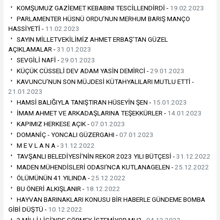
KOMŞUMUZ GAZİEMET KEBABINI TESCİLLENDİRDİ -
19.02.2023
PARLAMENTER HÜSNÜ ORDU’NUN MERHUM BARIŞ MANÇO
HASSİYETİ -
11.02.2023
SAYIN MİLLETVEKİLİMİZ AHMET ERBAŞ’TAN GÜZEL
AÇIKLAMALAR -
31.01.2023
SEVGİLİ NAFİ -
29.01.2023
KÜÇÜK CÜSSELİ DEV ADAM YASİN DEMİRCİ -
29.01.2023
KAVUNCU’NUN SON MÜJDESİ KÜTAHYALILARI MUTLU ETTİ -
21.01.2023
HAMSİ BALIĞIYLA TANIŞTIRAN HÜSEYİN ŞEN -
15.01.2023
İMAM AHMET VE ARKADAŞLARINA TEŞEKKÜRLER -
14.01.2023
KAPIMIZ HERKESE AÇIK -
07.01.2023
DOMANİÇ - YONCALI GÜZERGAHI -
07.01.2023
M E V L A N A -
31.12.2022
TAVŞANLI BELEDİYESİ’NİN REKOR 2023 YILI BÜTÇESİ -
31.12.2022
MADEN MÜHENDİSLERİ ODASI’NCA KUTLANAGELEN -
25.12.2022
ÖLÜMÜNÜN 41.YILINDA -
25.12.2022
BU ÖNERİ ALKIŞLANIR -
18.12.2022
HAYVAN BARINAKLARI KONUSU BİR HABERLE GÜNDEME BOMBA
GİBİ DÜŞTÜ -
10.12.2022