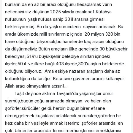
bunların da en az bir aracı olduğunu hesaplarsak varın
neticesini siz düşünün.2025 yılında maalesef Kütahya
nüfusunun yaşlı nüfusa sahip 33 il arasına girmesi
bekleniyormuş. Bu da yaşlı sürücülerin sayısını artıracak. Bu
arada ülkemizde,milli sınırlarımız içinde 20 milyon 320 bin
hane olduğunu biliyorsak,bu hanelerde kaç aracın olduğunu
da düşünmeliyiz.Bütün araçların ülke genelinde 30 büyükşehir
belediyesi,519’u büyükşehir belediye sınırları içindeki
ilçeler,50 il ve illere bağlı 403 ilçede,300’ü aşkın beldelerde
olduğunu biliyoruz. Ama eskiye nazaran araçların daha az
kullanıldığına da tanığız. Kesesine güvenen aracını kullanıyor.
Allah aracı olmayanlara acısın!....
Taşıt deyince aklıma Tavşanlı’da yaşamış,bir ömür
sürmüş,bugün çoğu aramızda olmayan ve halen olan
şoförler,sürücüler geldi. herbiri bugün birer efsane
olmuş,gelecek kuşaklara anlatılacak sürücüleri,şoförleri bir
kez daha bir vesileyle anmak isterim; şoförler arasında en
çok bilinenler arasında kimisi merhum,kimisi emekli,kimisi