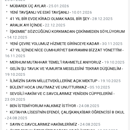
MÜBAREK ÜÇ AYLAR -
25.01.2026
YENİ TAVŞANLI VE ESKİ TAVŞANLI -
10.01.2026
41 YIL BİR EVDE KİRACI OLMAK NASIL BİR ŞEY -
28.12.2025
ARALIK AYI İÇİNDE -
22.12.2025
İŞKEMBE” SÖZCÜĞÜNÜ KORKMADAN ÇEKİNMEDEN SÖYLÜYORUM
-
14.12.2025
YENİ ÇEVRE YOLUMUZ HİZMETE GİRİNCEYE KADAR -
30.11.2025
47 YIL İÇİNDE NİCE CUMHURİYET BAYRAMINI BİZZAT YÖNETTİM -
16.11.2025
MERHUM MUTAHHAR TEMEL’İ RAHMETLE ANIYORUZ -
19.10.2025
GELİN ŞU TAVUK VE YUMURTA MESELESİNİ TEKRAR DÜŞÜNELİM -
19.10.2025
İLİMİZİN SAYIN MİLLETVEKİLLERİNE AÇIK MEKTUP -
19.10.2025
BÜLENT HOCA UNUTMAZ VE UNUTTURMAZ -
05.10.2025
SEVGİLİ HAKİM VE C.SAVCILARIMIZ YENİDEN CÜPPELERİNİ -
23.09.2025
BEN İSTEMİYORUM HALKIMIZ İSTİYOR -
24.08.2025
KÜTAHYA LİSESİ’NİN EFENDİ, ÇALIŞKAN,KİBAR ÖĞRENCİSİ 8 OKUL
-
24.08.2025
SAYIN C.SAVCILARIMIZ HAKİMLERİMİZ -
24.08.2025