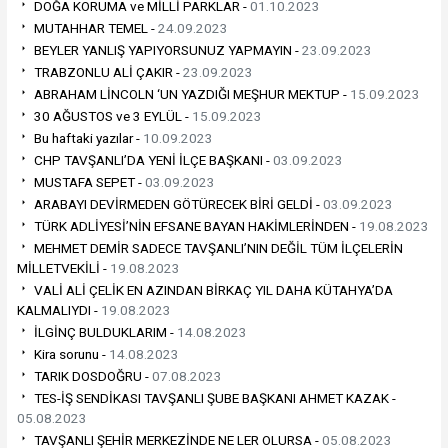
DOĞA KORUMA ve MİLLİ PARKLAR -
01.10.2023
MUTAHHAR TEMEL -
24.09.2023
BEYLER YANLIŞ YAPIYORSUNUZ YAPMAYIN -
23.09.2023
TRABZONLU ALİ ÇAKIR -
23.09.2023
ABRAHAM LİNCOLN ‘UN YAZDIĞI MEŞHUR MEKTUP -
15.09.2023
30 AĞUSTOS ve 3 EYLÜL -
15.09.2023
Bu haftaki yazılar -
10.09.2023
CHP TAVŞANLI’DA YENİ İLÇE BAŞKANI -
03.09.2023
MUSTAFA SEPET -
03.09.2023
ARABAYI DEVİRMEDEN GÖTÜRECEK BİRİ GELDİ -
03.09.2023
TÜRK ADLİYESİ’NİN EFSANE BAYAN HAKİMLERİNDEN -
19.08.2023
MEHMET DEMİR SADECE TAVŞANLI’NIN DEĞİL TÜM İLÇELERİN
MİLLETVEKİLİ -
19.08.2023
VALİ ALİ ÇELİK EN AZINDAN BİRKAÇ YIL DAHA KÜTAHYA’DA
KALMALIYDI -
19.08.2023
İLGİNÇ BULDUKLARIM -
14.08.2023
Kira sorunu -
14.08.2023
TARIK DOSDOĞRU -
07.08.2023
TES-İŞ SENDİKASI TAVŞANLI ŞUBE BAŞKANI AHMET KAZAK -
05.08.2023
TAVŞANLI ŞEHİR MERKEZİNDE NE LER OLURSA -
05.08.2023