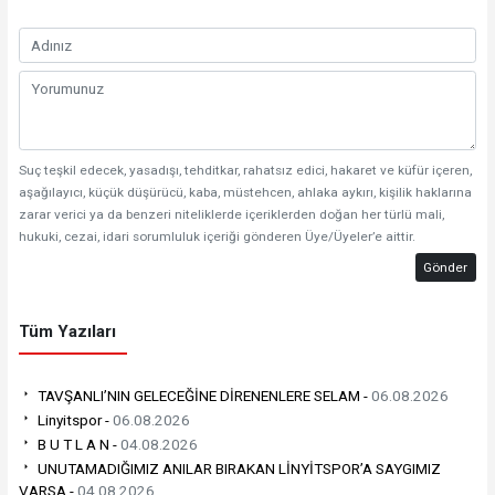
Suç teşkil edecek, yasadışı, tehditkar, rahatsız edici, hakaret ve küfür içeren,
aşağılayıcı, küçük düşürücü, kaba, müstehcen, ahlaka aykırı, kişilik haklarına
zarar verici ya da benzeri niteliklerde içeriklerden doğan her türlü mali,
hukuki, cezai, idari sorumluluk içeriği gönderen Üye/Üyeler’e aittir.
Gönder
Tüm Yazıları
TAVŞANLI’NIN GELECEĞİNE DİRENENLERE SELAM -
06.08.2026
Linyitspor -
06.08.2026
B U T L A N -
04.08.2026
UNUTAMADIĞIMIZ ANILAR BIRAKAN LİNYİTSPOR’A SAYGIMIZ
VARSA -
04.08.2026