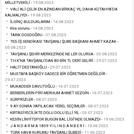
MİLLETVEKİLİ -
19.08.2023
VALİ ALİ ÇELİK EN AZINDAN BİRKAÇ YIL DAHA KÜTAHYA’DA
KALMALIYDI -
19.08.2023
İLGİNÇ BULDUKLARIM -
14.08.2023
Kira sorunu -
14.08.2023
TARIK DOSDOĞRU -
07.08.2023
TES-İŞ SENDİKASI TAVŞANLI ŞUBE BAŞKANI AHMET KAZAK -
05.08.2023
TAVŞANLI ŞEHİR MERKEZİNDE NE LER OLURSA -
05.08.2023
T.H.K’NA TAVŞANLI’DAN 80 BİN TL DERİ GELİRİ -
29.07.2023
HALİT DESTANOĞLU -
29.07.2023
MUSTAFA BAŞKÖY SADECE BİR ÖĞRETMEN DEĞİLDİR -
29.07.2023
MUKADDER DAVUTOĞLU -
16.07.2023
BERBERLERİN PİRİ MERHUM AHMET SEZGİN -
16.07.2023
SÜRPRİZLER -
08.07.2023
9 AY SONRA YAPILACAK YEREL SEÇİMLER -
08.07.2023
KIRTASİYECİLİKTE DOLU DOLU ELLİ YIL -
03.07.2023
KESİN LİNYİTSPOR BUGÜN BAL LİGİ’NDE OLMAZDI -
19.06.2023
J A N D A R M A 1839 Y I L I N D A N B E R İ -
19.06.2023
TÜRK HAVA KURUMU TAVŞANLI ŞUBESİ -
11.06.2023