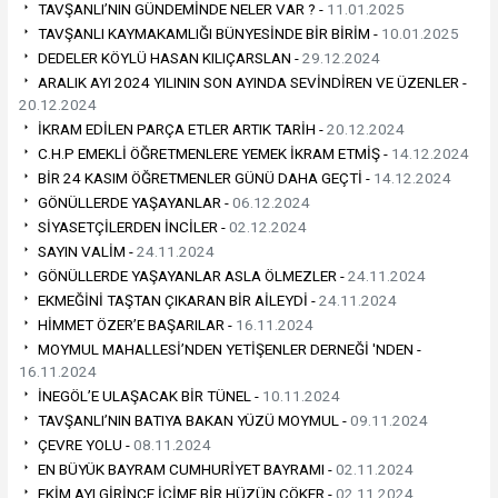
TAVŞANLI’NIN GÜNDEMİNDE NELER VAR ? -
11.01.2025
TAVŞANLI KAYMAKAMLIĞI BÜNYESİNDE BİR BİRİM -
10.01.2025
DEDELER KÖYLÜ HASAN KILIÇARSLAN -
29.12.2024
ARALIK AYI 2024 YILININ SON AYINDA SEVİNDİREN VE ÜZENLER -
20.12.2024
İKRAM EDİLEN PARÇA ETLER ARTIK TARİH -
20.12.2024
C.H.P EMEKLİ ÖĞRETMENLERE YEMEK İKRAM ETMİŞ -
14.12.2024
BİR 24 KASIM ÖĞRETMENLER GÜNÜ DAHA GEÇTİ -
14.12.2024
GÖNÜLLERDE YAŞAYANLAR -
06.12.2024
SİYASETÇİLERDEN İNCİLER -
02.12.2024
SAYIN VALİM -
24.11.2024
GÖNÜLLERDE YAŞAYANLAR ASLA ÖLMEZLER -
24.11.2024
EKMEĞİNİ TAŞTAN ÇIKARAN BİR AİLEYDİ -
24.11.2024
HİMMET ÖZER’E BAŞARILAR -
16.11.2024
MOYMUL MAHALLESİ’NDEN YETİŞENLER DERNEĞİ 'NDEN -
16.11.2024
İNEGÖL’E ULAŞACAK BİR TÜNEL -
10.11.2024
TAVŞANLI’NIN BATIYA BAKAN YÜZÜ MOYMUL -
09.11.2024
ÇEVRE YOLU -
08.11.2024
EN BÜYÜK BAYRAM CUMHURİYET BAYRAMI -
02.11.2024
EKİM AYI GİRİNCE İÇİME BİR HÜZÜN ÇÖKER -
02.11.2024