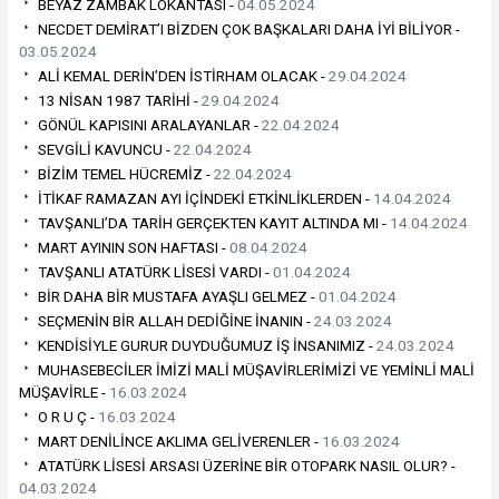
BEYAZ ZAMBAK LOKANTASI -
04.05.2024
NECDET DEMİRAT’I BİZDEN ÇOK BAŞKALARI DAHA İYİ BİLİYOR -
03.05.2024
ALİ KEMAL DERİN’DEN İSTİRHAM OLACAK -
29.04.2024
13 NİSAN 1987 TARİHİ -
29.04.2024
GÖNÜL KAPISINI ARALAYANLAR -
22.04.2024
SEVGİLİ KAVUNCU -
22.04.2024
BİZİM TEMEL HÜCREMİZ -
22.04.2024
İTİKAF RAMAZAN AYI İÇİNDEKİ ETKİNLİKLERDEN -
14.04.2024
TAVŞANLI’DA TARİH GERÇEKTEN KAYIT ALTINDA MI -
14.04.2024
MART AYININ SON HAFTASI -
08.04.2024
TAVŞANLI ATATÜRK LİSESİ VARDI -
01.04.2024
BİR DAHA BİR MUSTAFA AYAŞLI GELMEZ -
01.04.2024
SEÇMENİN BİR ALLAH DEDİĞİNE İNANIN -
24.03.2024
KENDİSİYLE GURUR DUYDUĞUMUZ İŞ İNSANIMIZ -
24.03.2024
MUHASEBECİLER İMİZİ MALİ MÜŞAVİRLERİMİZİ VE YEMİNLİ MALİ
MÜŞAVİRLE -
16.03.2024
O R U Ç -
16.03.2024
MART DENİLİNCE AKLIMA GELİVERENLER -
16.03.2024
ATATÜRK LİSESİ ARSASI ÜZERİNE BİR OTOPARK NASIL OLUR? -
04.03.2024