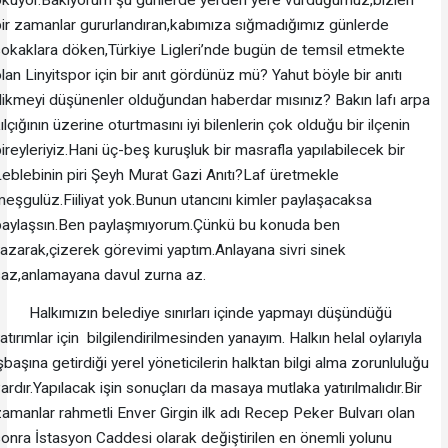
ir zamanlar gururlandıran,kabımıza sığmadığımız günlerde
okaklara döken,Türkiye Ligleri’nde bugün de temsil etmekte
lan Linyitspor için bir anıt gördünüz mü? Yahut böyle bir anıtı
ikmeyi düşünenler olduğundan haberdar mısınız? Bakın lafı arpa
ılçığının üzerine oturtmasını iyi bilenlerin çok olduğu bir ilçenin
ireyleriyiz.Hani üç-beş kuruşluk bir masrafla yapılabilecek bir
eblebinin piri Şeyh Murat Gazi Anıtı?Laf üretmekle
eşgulüz.Fiiliyat yok.Bunun utancını kimler paylaşacaksa
paylaşsın.Ben paylaşmıyorum.Çünkü bu konuda ben
azarak,çizerek görevimi yaptım.Anlayana sivri sinek
az,anlamayana davul zurna az.
Halkımızın belediye sınırları içinde yapmayı düşündüğü
atırımlar için bilgilendirilmesinden yanayım. Halkın helal oylarıyla
şbaşına getirdiği yerel yöneticilerin halktan bilgi alma zorunluluğu
ardır.Yapılacak işin sonuçları da masaya mutlaka yatırılmalıdır.Bir
amanlar rahmetli Enver Girgin ilk adı Recep Peker Bulvarı olan
onra İstasyon Caddesi olarak değiştirilen en önemli yolunu