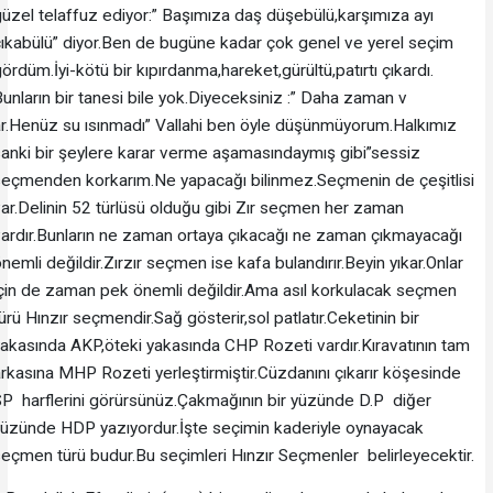
üzel telaffuz ediyor:” Başımıza daş düşebülü,karşımıza ayı
ıkabülü” diyor.Ben de bugüne kadar çok genel ve yerel seçim
ördüm.İyi-kötü bir kıpırdanma,hareket,gürültü,patırtı çıkardı.
unların bir tanesi bile yok.Diyeceksiniz :” Daha zaman v
r.Henüz su ısınmadı” Vallahi ben öyle düşünmüyorum.Halkımız
anki bir şeylere karar verme aşamasındaymış gibi”sessiz
seçmenden korkarım.Ne yapacağı bilinmez.Seçmenin de çeşitlisi
ar.Delinin 52 türlüsü olduğu gibi Zır seçmen her zaman
ardır.Bunların ne zaman ortaya çıkacağı ne zaman çıkmayacağı
nemli değildir.Zırzır seçmen ise kafa bulandırır.Beyin yıkar.Onlar
çin de zaman pek önemli değildir.Ama asıl korkulacak seçmen
ürü Hınzır seçmendir.Sağ gösterir,sol patlatır.Ceketinin bir
akasında AKP,öteki yakasında CHP Rozeti vardır.Kıravatının tam
rkasına MHP Rozeti yerleştirmiştir.Cüzdanını çıkarır köşesinde
P harflerini görürsünüz.Çakmağının bir yüzünde D.P diğer
yüzünde HDP yazıyordur.İşte seçimin kaderiyle oynayacak
eçmen türü budur.Bu seçimleri Hınzır Seçmenler belirleyecektir.