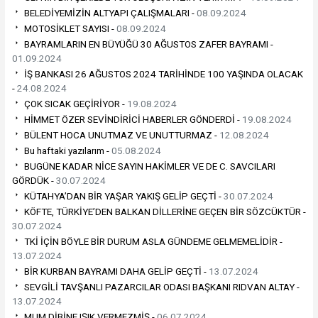
BELEDİYEMİZİN ALTYAPI ÇALIŞMALARI -
08.09.2024
MOTOSİKLET SAYISI -
08.09.2024
BAYRAMLARIN EN BÜYÜĞÜ 30 AĞUSTOS ZAFER BAYRAMI -
01.09.2024
İŞ BANKASI 26 AĞUSTOS 2024 TARİHİNDE 100 YAŞINDA OLACAK
-
24.08.2024
ÇOK SICAK GEÇİRİYOR -
19.08.2024
HİMMET ÖZER SEVİNDİRİCİ HABERLER GÖNDERDİ -
19.08.2024
BÜLENT HOCA UNUTMAZ VE UNUTTURMAZ -
12.08.2024
Bu haftaki yazılarım -
05.08.2024
BUGÜNE KADAR NİCE SAYIN HAKİMLER VE DE C. SAVCILARI
GÖRDÜK -
30.07.2024
KÜTAHYA’DAN BİR YAŞAR YAKIŞ GELİP GEÇTİ -
30.07.2024
KÖFTE, TÜRKİYE’DEN BALKAN DİLLERİNE GEÇEN BİR SÖZCÜKTÜR -
30.07.2024
TKİ İÇİN BÖYLE BİR DURUM ASLA GÜNDEME GELMEMELİDİR -
13.07.2024
BİR KURBAN BAYRAMI DAHA GELİP GEÇTİ -
13.07.2024
SEVGİLİ TAVŞANLI PAZARCILAR ODASI BAŞKANI RIDVAN ALTAY -
13.07.2024
MUM DİBİNE IŞIK VERMEZMİŞ -
06.07.2024