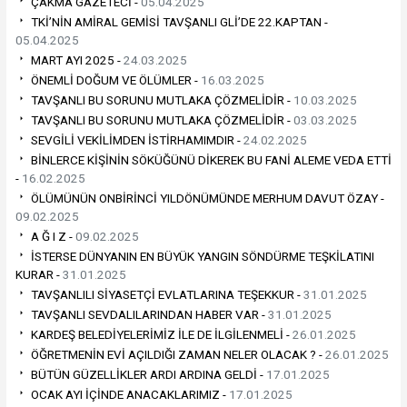
ÇAKMA GAZETECİ -
05.04.2025
TKİ’NİN AMİRAL GEMİSİ TAVŞANLI GLİ’DE 22.KAPTAN -
05.04.2025
MART AYI 2025 -
24.03.2025
ÖNEMLİ DOĞUM VE ÖLÜMLER -
16.03.2025
TAVŞANLI BU SORUNU MUTLAKA ÇÖZMELİDİR -
10.03.2025
TAVŞANLI BU SORUNU MUTLAKA ÇÖZMELİDİR -
03.03.2025
SEVGİLİ VEKİLİMDEN İSTİRHAMIMDIR -
24.02.2025
BİNLERCE KİŞİNİN SÖKÜĞÜNÜ DİKEREK BU FANİ ALEME VEDA ETTİ
-
16.02.2025
ÖLÜMÜNÜN ONBİRİNCİ YILDÖNÜMÜNDE MERHUM DAVUT ÖZAY -
09.02.2025
A Ğ I Z -
09.02.2025
İSTERSE DÜNYANIN EN BÜYÜK YANGIN SÖNDÜRME TEŞKİLATINI
KURAR -
31.01.2025
TAVŞANLILI SİYASETÇİ EVLATLARINA TEŞEKKUR -
31.01.2025
TAVŞANLI SEVDALILARINDAN HABER VAR -
31.01.2025
KARDEŞ BELEDİYELERİMİZ İLE DE İLGİLENMELİ -
26.01.2025
ÖĞRETMENİN EVİ AÇILDIĞI ZAMAN NELER OLACAK ? -
26.01.2025
BÜTÜN GÜZELLİKLER ARDI ARDINA GELDİ -
17.01.2025
OCAK AYI İÇİNDE ANACAKLARIMIZ -
17.01.2025