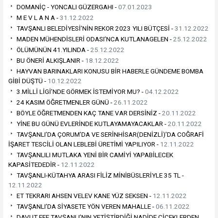
DOMANİÇ - YONCALI GÜZERGAHI -
07.01.2023
M E V L A N A -
31.12.2022
TAVŞANLI BELEDİYESİ’NİN REKOR 2023 YILI BÜTÇESİ -
31.12.2022
MADEN MÜHENDİSLERİ ODASI’NCA KUTLANAGELEN -
25.12.2022
ÖLÜMÜNÜN 41.YILINDA -
25.12.2022
BU ÖNERİ ALKIŞLANIR -
18.12.2022
HAYVAN BARINAKLARI KONUSU BİR HABERLE GÜNDEME BOMBA
GİBİ DÜŞTÜ -
10.12.2022
3.MİLLİ LİGİ’NDE GÖRMEK İSTEMİYOR MU? -
04.12.2022
24 KASIM ÖĞRETMENLER GÜNÜ -
26.11.2022
BÖYLE ÖĞRETMENDEN KAÇ TANE VAR DERSİNİZ -
20.11.2022
YİNE BU GÜNÜ EVLERİNDE KUTLAYAMAYACAKLAR -
20.11.2022
TAVŞANLI’DA ÇORUM’DA VE SERİNHİSAR(DENİZLİ)’DA COĞRAFİ
İŞARET TESCİLİ OLAN LEBLEBİ ÜRETİMİ YAPILIYOR -
12.11.2022
TAVŞANLILI MUTLAKA YENİ BİR CAMİYİ YAPABİLECEK
KAPASİTEDEDİR -
12.11.2022
TAVŞANLI-KÜTAHYA ARASI FİLİZ MİNİBÜSLERİYLE 35 TL -
12.11.2022
ET TEKRARI AHSEN VELEV KANE YÜZ SEKSEN -
12.11.2022
TAVŞANLI’DA SİYASETE YÖN VEREN MAHALLE -
06.11.2022
DAVUT EFE TAVŞANLI’NIN YETİŞTİRDİĞİ NADİDE ÇİÇEKLERDEN