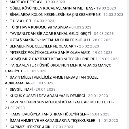
MART AYI DERT AYI -
19.03.2023
GÖBEL KÖYÜ’NDEN KOCABAŞLAR’IN AHMET BAŞ -
19.03.2023
BİNALARDA KOLON KESENLERİN BAŞINI KESMEYE NE -
12.03.2023
T U V A L E T -
04.03.2023
TÜRK HAVA KURUMU 98 YAŞINDA -
04.03.2023
TAVŞANLI’DAN BİR ACAR BAKKAL GELDİ GEÇTİ -
04.03.2023
ÖZTAŞ MAKİNE ve METAL MÜDÜRLER KURULU -
26.02.2023
BERABERİNDE GELENLER NE OLACAK ? -
26.02.2023
YETERSİZ POLİTİKACILARA SAHİP OLAMAMIZ -
19.02.2023
KOMŞUMUZ GAZİEMET KEBABINI TESCİLLENDİRDİ -
19.02.2023
PARLAMENTER HÜSNÜ ORDU’NUN MERHUM BARIŞ MANÇO
HASSİYETİ -
11.02.2023
SAYIN MİLLETVEKİLİMİZ AHMET ERBAŞ’TAN GÜZEL
AÇIKLAMALAR -
31.01.2023
SEVGİLİ NAFİ -
29.01.2023
KÜÇÜK CÜSSELİ DEV ADAM YASİN DEMİRCİ -
29.01.2023
KAVUNCU’NUN SON MÜJDESİ KÜTAHYALILARI MUTLU ETTİ -
21.01.2023
HAMSİ BALIĞIYLA TANIŞTIRAN HÜSEYİN ŞEN -
15.01.2023
İMAM AHMET VE ARKADAŞLARINA TEŞEKKÜRLER -
14.01.2023
KAPIMIZ HERKESE AÇIK -
07.01.2023