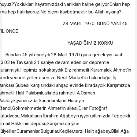
uyuz?Yoklukları hayatımızdaki varlıkları haline geliyor.Onları hep
ma hep hatırlıyoruz.Ne biçim kaybetmektir bu Allah aşkına?
28 MART 1970 GÜNÜ YANİ 45
YIL ÖNCE
YAŞADIĞIMIZ KORKU
Bundan 45 yıl önceydi.28 Mart 1970 günü geceleyin saat
23.03’te Tavşanlı 21 saniye devam eden bir depremle
allanmıştı.Hepimiz sokaktaydık.Biz rahmetli Karamalak Ahmet’in
imdi yerinde yeller esen ve Nesil Market’in bulunduğu ,İş
ankası Şubesi karşısındaki ahşap evinde kiradaydık.Karşımızda
ahmetli Halil Palabıyık,altında rahmetli A.Osman
alabıyık,yanımızda Sarıadamların Hüseyin
fendi,Gökmehmetlerin Ahmet’in ailesi,Diler Fotoğraf
ütüdyosu,Makatların İbrahim Ağabeyin işyeri,altımızda Tepecikli
smail Hakkı’nın deposu,karşımızda yine
ülyeliler,Curamanlar,Bulgurlar,Keçiler,terzi Halit ağabey,Bilal Ağa,