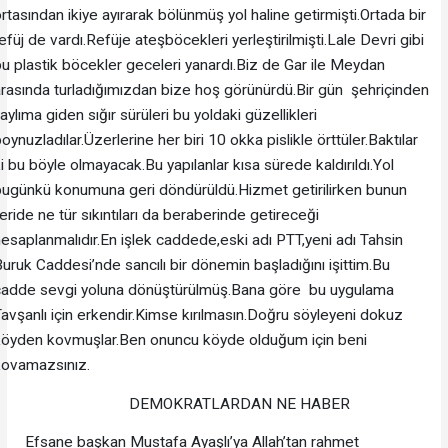
rtasından ikiye ayırarak bölünmüş yol haline getirmişti.Ortada bir
efüj de vardı.Refüje ateşböcekleri yerleştirilmişti.Lale Devri gibi
u plastik böcekler geceleri yanardı.Biz de Gar ile Meydan
rasında turladığımızdan bize hoş görünürdü.Bir gün şehriçinden
aylıma giden sığır sürüleri bu yoldaki güzellikleri
oynuzladılar.Üzerlerine her biri 10 okka pislikle örttüler.Baktılar
i bu böyle olmayacak.Bu yapılanlar kısa sürede kaldırıldı.Yol
bugünkü konumuna geri döndürüldü.Hizmet getirilirken bunun
leride ne tür sıkıntıları da beraberinde getireceği
esaplanmalıdır.En işlek caddede,eski adı PTT,yeni adı Tahsin
uruk Caddesi’nde sancılı bir dönemin başladığını işittim.Bu
cadde sevgi yoluna dönüştürülmüş.Bana göre bu uygulama
avşanlı için erkendir.Kimse kırılmasın.Doğru söyleyeni dokuz
köyden kovmuşlar.Ben onuncu köyde olduğum için beni
kovamazsınız.
DEMOKRATLARDAN NE HABER
Efsane başkan Mustafa Ayaşlı’ya Allah’tan rahmet