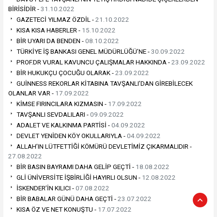
BİRİSİDİR -
31.10.2022
GAZETECİ YILMAZ ÖZDİL -
21.10.2022
KISA KISA HABERLER -
15.10.2022
BİR UYARI DA BENDEN -
08.10.2022
TÜRKİYE İŞ BANKASI GENEL MÜDÜRLÜĞÜ’NE -
30.09.2022
PROF.DR VURAL KAVUNCU ÇALIŞMALAR HAKKINDA -
23.09.2022
BİR HUKUKÇU ÇOCUĞU OLARAK -
23.09.2022
GUİNNESS REKORLAR KİTABINA TAVŞANLI’DAN GİREBİLECEK
OLANLAR VAR -
17.09.2022
KİMSE FIRINCILARA KIZMASIN -
17.09.2022
TAVŞANLI SEVDALILARI -
09.09.2022
ADALET VE KALKINMA PARTİSİ -
04.09.2022
DEVLET YENİDEN KÖY OKULLARIYLA -
04.09.2022
ALLAH’IN LÜTFETTİĞİ KÖMÜRÜ DEVLETİMİZ ÇIKARMALIDIR -
27.08.2022
BİR BASIN BAYRAMI DAHA GELİP GEÇTİ -
18.08.2022
GLİ ÜNİVERSİTE İŞBİRLİĞİ HAYIRLI OLSUN -
12.08.2022
İSKENDER’İN KILICI -
07.08.2022
BİR BABALAR GÜNÜ DAHA GEÇTİ -
23.07.2022
KISA ÖZ VE NET KONUŞTU -
17.07.2022