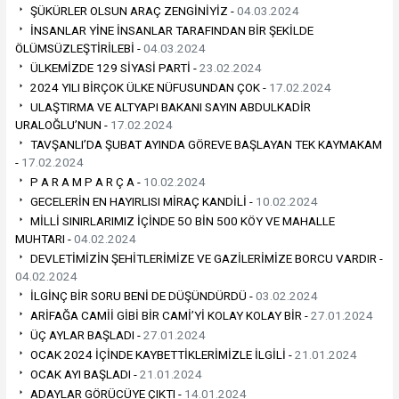
ŞÜKÜRLER OLSUN ARAÇ ZENGİNİYİZ -
04.03.2024
İNSANLAR YİNE İNSANLAR TARAFINDAN BİR ŞEKİLDE
ÖLÜMSÜZLEŞTİRİLEBİ -
04.03.2024
ÜLKEMİZDE 129 SİYASİ PARTİ -
23.02.2024
2024 YILI BİRÇOK ÜLKE NÜFUSUNDAN ÇOK -
17.02.2024
ULAŞTIRMA VE ALTYAPI BAKANI SAYIN ABDULKADİR
URALOĞLU’NUN -
17.02.2024
TAVŞANLI’DA ŞUBAT AYINDA GÖREVE BAŞLAYAN TEK KAYMAKAM
-
17.02.2024
P A R A M P A R Ç A -
10.02.2024
GECELERİN EN HAYIRLISI MİRAÇ KANDİLİ -
10.02.2024
MİLLİ SINIRLARIMIZ İÇİNDE 5O BİN 500 KÖY VE MAHALLE
MUHTARI -
04.02.2024
DEVLETİMİZİN ŞEHİTLERİMİZE VE GAZİLERİMİZE BORCU VARDIR -
04.02.2024
İLGİNÇ BİR SORU BENİ DE DÜŞÜNDÜRDÜ -
03.02.2024
ARİFAĞA CAMİİ GİBİ BİR CAMİ’Yİ KOLAY KOLAY BİR -
27.01.2024
ÜÇ AYLAR BAŞLADI -
27.01.2024
OCAK 2024 İÇİNDE KAYBETTİKLERİMİZLE İLGİLİ -
21.01.2024
OCAK AYI BAŞLADI -
21.01.2024
ADAYLAR GÖRÜCÜYE ÇIKTI -
14.01.2024