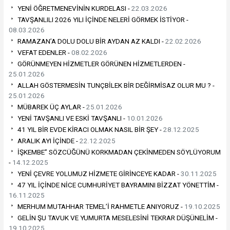
YENİ ÖĞRETMENEVİNİN KURDELASI -
22.03.2026
TAVŞANLILI 2026 YILI İÇİNDE NELERİ GÖRMEK İSTİYOR -
08.03.2026
RAMAZAN’A DOLU DOLU BİR AYDAN AZ KALDI -
22.02.2026
VEFAT EDENLER -
08.02.2026
GÖRÜNMEYEN HİZMETLER GÖRÜNEN HİZMETLERDEN -
25.01.2026
ALLAH GÖSTERMESİN TUNÇBİLEK BİR DEĞİRMİSAZ OLUR MU ? -
25.01.2026
MÜBAREK ÜÇ AYLAR -
25.01.2026
YENİ TAVŞANLI VE ESKİ TAVŞANLI -
10.01.2026
41 YIL BİR EVDE KİRACI OLMAK NASIL BİR ŞEY -
28.12.2025
ARALIK AYI İÇİNDE -
22.12.2025
İŞKEMBE” SÖZCÜĞÜNÜ KORKMADAN ÇEKİNMEDEN SÖYLÜYORUM
-
14.12.2025
YENİ ÇEVRE YOLUMUZ HİZMETE GİRİNCEYE KADAR -
30.11.2025
47 YIL İÇİNDE NİCE CUMHURİYET BAYRAMINI BİZZAT YÖNETTİM -
16.11.2025
MERHUM MUTAHHAR TEMEL’İ RAHMETLE ANIYORUZ -
19.10.2025
GELİN ŞU TAVUK VE YUMURTA MESELESİNİ TEKRAR DÜŞÜNELİM -
19.10.2025