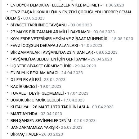
EN BÜYÜK DEMOKRAT ELLEZLERİN KEL MEHMET -
11.06.2023
FEVZİPAŞA İLKOKULU’NUN EN ZEKİ ÇOCUĞUYDU BERBER CEMAL
ÖDEMİŞ -
03.06.2023
SİYASET TARİHİNDE TAVŞANLI -
03.06.2023
27 MAYIS BİR ZAMANLAR MİLLİ BAYRAMDI -
03.06.2023
KÖYLERDE VETERİNER HEKİM VE ZİRAAT MÜHENDİSİ -
18.05.2023
FEVZİ COŞGUN DEKAPAJ ALANLARI -
14.05.2023
BİR ZAMANLAR TAVŞANLI’DA 23 NİSAN’LAR -
08.05.2023
TAVŞANLI’DA BEDESTEN İÇİN GERİ SAYIM -
29.04.2023
ÜÇ YERE SİYASET GİRMEMELİDİR -
29.04.2023
EN BÜYÜK REKLAM ARACI -
24.04.2023
O LEYLEK AİLESİ -
23.04.2023
KADİR GECESİ -
19.04.2023
TUVALET DEYİP GEÇMEMELİ -
17.04.2023
BURUK BİR CİMCİK GECESİ -
17.04.2023
KÜTAHYALI 28 MART 1970 TARİHİNİ ASLA -
09.04.2023
MART AYI’NDA -
02.04.2023
BEN ŞAHSEN SEVİNENLERDENİM -
02.04.2023
JANDARMAMIZA YAKIŞIR -
26.03.2023
BİRKAÇ HABER -
26.03.2023