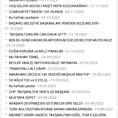
HOŞ GELDİN SEVGİLİ RAŞİT REFİK KÜÇÜKKAĞNICI -
12.11.2023
CUMHURİYET’İMİZİN 100.YILINDA -
04.11.2023
Bu haftaki yazılarım -
29.10.2023
BAŞARILI BELEDİYE BAŞKANLARI YENİDEN SEÇİLMELİDİR -
21.10.2023
TAVŞANLI’DAN BİR CAN DAHA GİTTİ -
21.10.2023
BEN BU GÜNE KADAR BİLMİYORDUM SİZLER BİLİYOR MUYDUNUZ
-
14.10.2023
DOĞA KORUMA ve MİLLİ PARKLAR -
01.10.2023
MUTAHHAR TEMEL -
24.09.2023
BEYLER YANLIŞ YAPIYORSUNUZ YAPMAYIN -
23.09.2023
TRABZONLU ALİ ÇAKIR -
23.09.2023
ABRAHAM LİNCOLN ‘UN YAZDIĞI MEŞHUR MEKTUP -
15.09.2023
30 AĞUSTOS ve 3 EYLÜL -
15.09.2023
Bu haftaki yazılar -
10.09.2023
CHP TAVŞANLI’DA YENİ İLÇE BAŞKANI -
03.09.2023
MUSTAFA SEPET -
03.09.2023
ARABAYI DEVİRMEDEN GÖTÜRECEK BİRİ GELDİ -
03.09.2023
TÜRK ADLİYESİ’NİN EFSANE BAYAN HAKİMLERİNDEN -
19.08.2023
MEHMET DEMİR SADECE TAVŞANLI’NIN DEĞİL TÜM İLÇELERİN