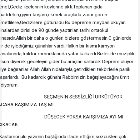
met,Gediz ilçelerinin köylerine aktı.Toplanan gıda
maddeleri,giyim-kuşam,ekmek araçlarla zarar gören
Emetlilere,Gedizlilere götürüldü.Bu depreme meydan okuyan
inalardan birisi de 90 günde yaptırılan tarihi ortaokul
inasıdır.Allah bir daha o günleri bizlere göstermesin.O günlerde
ir de işlediğimiz günahlar vardı.Halkın bir kısmı kamyon
asalarında,traktör römorklarında yatar kalkardı.Bizler de muziplik
lsun diyerek geceleyin gider bu araçları sallardık.Deprem oluyor
iye bağıranlar Allah Allah nidalarıyla,getirdikleri tekbirlerle panik
aşarlardı. Bu kadarcık günahı Rabbimizin bağışlayacağını ümit
ediyorum.
SEÇMENİN SESSİZLİĞİ ÜRKÜTÜYOR
ACABA BAŞIMIZA TAŞ MI
DÜŞECEK YOKSA KARŞIMIZA AYI MI
ÇIKACAK
astamonulu yazımın başlığında ifade ettiğim sözcükleri çok