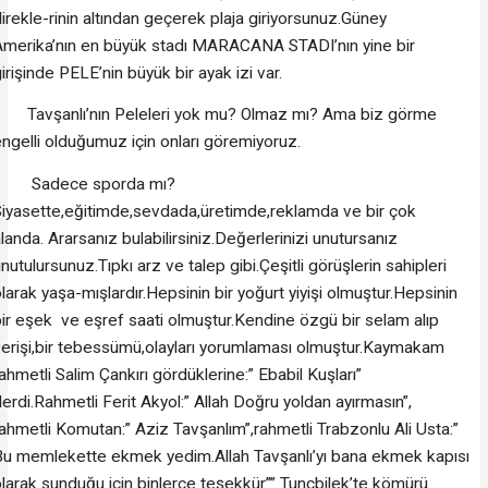
irekle-rinin altından geçerek plaja giriyorsunuz.Güney
Amerika’nın en büyük stadı MARACANA STADI’nın yine bir
irişinde PELE’nin büyük bir ayak izi var.
Tavşanlı’nın Peleleri yok mu? Olmaz mı? Ama biz görme
ngelli olduğumuz için onları göremiyoruz.
Sadece sporda mı?
iyasette,eğitimde,sevdada,üretimde,reklamda ve bir çok
landa. Ararsanız bulabilirsiniz.Değerlerinizi unutursanız
nutulursunuz.Tıpkı arz ve talep gibi.Çeşitli görüşlerin sahipleri
larak yaşa-mışlardır.Hepsinin bir yoğurt yiyişi olmuştur.Hepsinin
ir eşek ve eşref saati olmuştur.Kendine özgü bir selam alıp
erişi,bir tebessümü,olayları yorumlaması olmuştur.Kaymakam
ahmetli Salim Çankırı gördüklerine:” Ebabil Kuşları”
erdi.Rahmetli Ferit Akyol:” Allah Doğru yoldan ayırmasın”,
ahmetli Komutan:” Aziz Tavşanlım”,rahmetli Trabzonlu Ali Usta:”
Bu memlekette ekmek yedim.Allah Tavşanlı’yı bana ekmek kapısı
larak sunduğu için binlerce teşekkür”” Tunçbilek’te kömürü