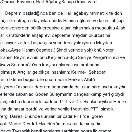
.Osman Kavuncu, Halil Ağabey,Kasap Orhan vardı.
Deprem başladığında ben de Halil ağabey rahmetlik te don
aça ilk sokağa fırlayanlardandık.Hanım oğlumu ve kızımı ahşap
erdivenlerden sürüklercesine dışarı çıkarmakla meşguldu.Allah
var Karatürklerin ahşap evi depreme meydan okurcasına
allanıyor ve tek bir parçası yerinden ayrılmıyordu.Meydan
sokak,Ayşe Hanım Çeşmesi( Şimdi yerinde yok) önü,Noter
brahim Bey’in evinin önü,Keçilerin,Sütçü Seniye Yenge’nin evi ve
iyazi Serdaroğlu’nun karşısı onlarca kişi tarafından
olmuştu.Artçılar geldikçe insanların: Kelime-i Şehadet
etirdiklerini bugün bile unutmadım.Herkes Allah’ı
nıyordu.Tavşanlılı deprem sonrasında da uzun süre uydur kaydır
erlerde sabahladı.Göcen Süleyman’ın bahçesi kamp yeri gibiydi.
avşanlı bu depremde sadece PTT ve Gar Binalarını yitirdi.Her iki
ina da hasar gördü ve yerine yenileri yaptırıldı.PTT şimdiki
ergi Dairesi Önünde kurulan bir çadır PTT ‘de görev
aptı.Müdür Cevdet Ekineken’in makamı da bir çadır
daydı.Tavşanlılı kendi yaralarını sardıktan sonra ilk etapta