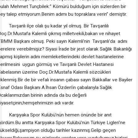
ulah Mehmet Tunçbilek:” Kömürü bulduğum için sizlerden bir
ey talep etmiyorum.Benim adımı bu topraklara verin” demiştir.
avşanlı ilçe olalı şu kadar yıl olmuş. Bir Tavşanlılı
oç.Dr.Mustafa Kalemli çıkmış milletvekili,bakan ve nihayet
BMM Başkanı olmuş. Peki sayın Kalemli’nin Tavşanlı’da adını
erelere verebilmişiz? Siyasi İrade bir jest olarak Sağlık Bakanlığı
apmış kişilerin adını memleketlerindeki devlet hastanelerine
erilmesini uygun görmüş ve Tavşanlı Devlet Hastanesi
abelasının üzerine Doç.Dr.Mustafa Kalemli sözcükleri
klenmiş.Bir de bir vefalı insanın çabası sayın Bakkallar ve Bayiler
snaf Odası Başkanı A.İhsan Özden’in çabalarıyla Sağlık
caklarımızdan birinin adında da bu değerli
iyasetçinin,hemşehrimizin adı vardır.
Karşıyaka Spor Kulübü’nün hemen önünde bir anıt
ördüm.Bu anıtta Karşıyaka Spor Kulübü’nün Türkiye Ligleri’ne
ükseldiği,şampiyon olduğu tarihler kazınmış.Gelip geçen
okuyor.Bakıyorum şu günlerde yerden yere vurduğumuz,bizleri