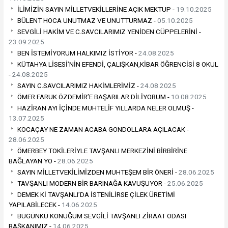
İLİMİZİN SAYIN MİLLETVEKİLLERİNE AÇIK MEKTUP -
19.10.2025
BÜLENT HOCA UNUTMAZ VE UNUTTURMAZ -
05.10.2025
SEVGİLİ HAKİM VE C.SAVCILARIMIZ YENİDEN CÜPPELERİNİ -
23.09.2025
BEN İSTEMİYORUM HALKIMIZ İSTİYOR -
24.08.2025
KÜTAHYA LİSESİ’NİN EFENDİ, ÇALIŞKAN,KİBAR ÖĞRENCİSİ 8 OKUL
-
24.08.2025
SAYIN C.SAVCILARIMIZ HAKİMLERİMİZ -
24.08.2025
ÖMER FARUK ÖZDEMİR’E BAŞARILAR DİLİYORUM -
10.08.2025
HAZİRAN AYI İÇİNDE MUHTELİF YILLARDA NELER OLMUŞ -
13.07.2025
KOCAÇAY NE ZAMAN ACABA GONDOLLARA AÇILACAK -
28.06.2025
ÖMERBEY TOKİLERİYLE TAVŞANLI MERKEZİNİ BİRBİRİNE
BAĞLAYAN YO -
28.06.2025
SAYIN MİLLETVEKİLİMİZDEN MUHTEŞEM BİR ÖNERİ -
28.06.2025
TAVŞANLI MODERN BİR BARINAĞA KAVUŞUYOR -
25.06.2025
DEMEK Kİ TAVŞANLI’DA İSTENİLİRSE ÇİLEK ÜRETİMİ
YAPILABİLECEK -
14.06.2025
BUGÜNKÜ KONUĞUM SEVGİLİ TAVŞANLI ZİRAAT ODASI
BAŞKANIMIZ -
14.06.2025