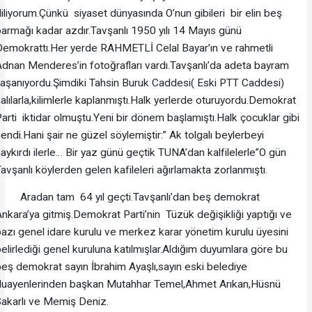
iliyorum.Çünkü siyaset dünyasında O’nun gibileri bir elin beş
armağı kadar azdır.Tavşanlı 1950 yılı 14 Mayıs günü
emokrattı.Her yerde RAHMETLİ Celal Bayar’ın ve rahmetli
dnan Menderes’in fotoğrafları vardı.Tavşanlı’da adeta bayram
aşanıyordu.Şimdiki Tahsin Buruk Caddesi( Eski PTT Caddesi)
alılarla,kilimlerle kaplanmıştı.Halk yerlerde oturuyordu.Demokrat
arti iktidar olmuştu.Yeni bir dönem başlamıştı.Halk çocuklar gibi
endi.Hani şair ne güzel söylemiştir:” Ak tolgalı beylerbeyi
aykırdı ilerle… Bir yaz günü geçtik TUNA’dan kalfilelerle”O gün
avşanlı köylerden gelen kafileleri ağırlamakta zorlanmıştı.
Aradan tam 64 yıl geçti.Tavşanlı’dan beş demokrat
nkara’ya gitmiş.Demokrat Parti’nin Tüzük değişikliği yaptığı ve
azı genel idare kurulu ve merkez karar yönetim kurulu üyesini
elirlediği genel kuruluna katılmışlar.Aldığım duyumlara göre bu
eş demokrat sayın İbrahim Ayaşlı,sayın eski belediye
duayenlerinden başkan Mutahhar Temel,Ahmet Arıkan,Hüsnü
akarlı ve Memiş Deniz.