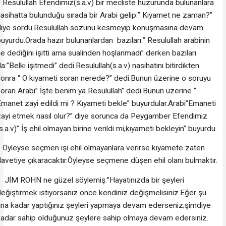
esulullah Efendimiz(s.a.v) bir mecliste huzurunda bulunanlara
asihatta bulunduğu sırada bir Arabi gelip:” Kıyamet ne zaman?”
diye sordu.Resulullah sözünü kesmeyip konuşmasına devam
uyurdu.Orada hazır bulunanlardan bazıları:” Resulullah arabinin
e dediğini işitti ama sualinden hoşlanmadı” derken bazıları
a:”Belki işitmedi” dedi.Resulullah(s.a.v) nasihatını bitirdikten
onra “ O kıyameti soran nerede?” dedi.Bunun üzerine o soruyu
oran Arabi” İşte benim ya Resulullah” dedi.Bunun üzerine “
manet zayi edildi mi ? Kıyameti bekle” buyurdular.Arabi”Emaneti
ayi etmek nasıl olur?” diye sorunca da Peygamber Efendimiz
s.a.v)” İş ehil olmayan birine verildi mi,kıyameti bekleyin” buyurdu.
yleyse seçmen işi ehil olmayanlara verirse kıyamete zaten
avetiye çıkaracaktır.Öyleyse seçmene düşen ehil olanı bulmaktır.
JİM ROHN ne güzel söylemiş:”Hayatınızda bir şeyleri
eğiştirmek istiyorsanız önce kendiniz değişmelisiniz.Eğer şu
na kadar yaptığınız şeyleri yapmaya devam ederseniz;şimdiye
adar sahip olduğunuz şeylere sahip olmaya devam edersiniz.