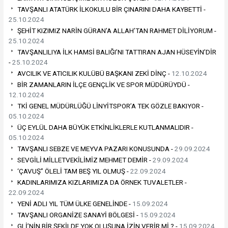
TAVŞANLI ATATÜRK İLKOKULU BİR ÇINARINI DAHA KAYBETTİ -
25.10.2024
ŞEHİT KIZIMIZ NARİN GÜRAN’A ALLAH’TAN RAHMET DİLİYORUM -
25.10.2024
TAVŞANLILIYA İLK HAMSİ BALIĞI’NI TATTIRAN AJAN HÜSEYİN’DİR
-
25.10.2024
AVCILIK VE ATICILIK KULÜBÜ BAŞKANI ZEKİ DİNÇ -
12.10.2024
BİR ZAMANLARIN İLÇE GENÇLİK VE SPOR MÜDÜRÜYDÜ -
12.10.2024
TKİ GENEL MÜDÜRLÜĞÜ LİNYİTSPOR’A TEK GÖZLE BAKIYOR -
05.10.2024
ÜÇ EYLÜL DAHA BÜYÜK ETKİNLİKLERLE KUTLANMALIDIR -
05.10.2024
TAVŞANLI SEBZE VE MEYVA PAZARI KONUSUNDA -
29.09.2024
SEVGİLİ MİLLETVEKİLİMİZ MEHMET DEMİR -
29.09.2024
‘ÇAVUŞ” ÖLELİ TAM BEŞ YIL OLMUŞ -
22.09.2024
KADINLARIMIZA KIZLARIMIZA DA ÖRNEK TUVALETLER -
22.09.2024
YENİ ADLI YIL TÜM ÜLKE GENELİNDE -
15.09.2024
TAVŞANLI ORGANİZE SANAYİ BÖLGESİ -
15.09.2024
GLİ’NİN BİR ŞEKİLDE YOK OLUŞUNA İZİN VERİR Mİ ? -
15.09.2024