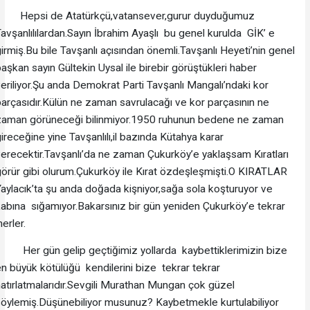
Hepsi de Atatürkçü,vatansever,gurur duyduğumuz
avşanlılılardan.Sayın İbrahim Ayaşlı bu genel kurulda GİK’ e
irmiş.Bu bile Tavşanlı açısından önemli.Tavşanlı Heyeti’nin genel
aşkan sayın Gültekin Uysal ile birebir görüştükleri haber
eriliyor.Şu anda Demokrat Parti Tavşanlı Mangalı’ndaki kor
arçasıdır.Külün ne zaman savrulacağı ve kor parçasının ne
zaman görüneceği bilinmiyor.1950 ruhunun bedene ne zaman
ireceğine yine Tavşanlılı,il bazında Kütahya karar
erecektir.Tavşanlı’da ne zaman Çukurköy’e yaklaşsam Kıratları
örür gibi olurum.Çukurköy ile Kırat özdeşleşmişti.O KIRATLAR
aylacık’ta şu anda doğada kişniyor,sağa sola koşturuyor ve
abına sığamıyor.Bakarsınız bir gün yeniden Çukurköy’e tekrar
nerler.
Her gün gelip geçtiğimiz yollarda kaybettiklerimizin bize
n büyük kötülüğü kendilerini bize tekrar tekrar
atırlatmalarıdır.Sevgili Murathan Mungan çok güzel
öylemiş.Düşünebiliyor musunuz? Kaybetmekle kurtulabiliyor