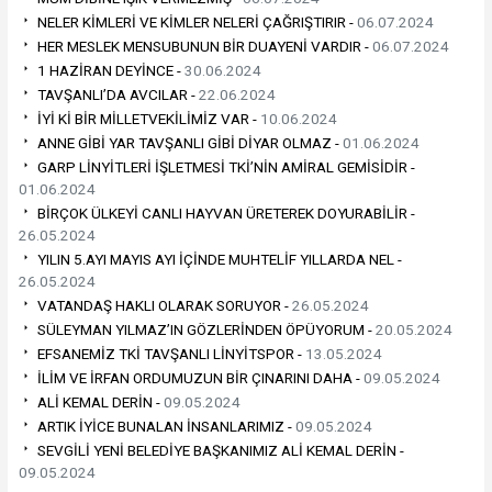
NELER KİMLERİ VE KİMLER NELERİ ÇAĞRIŞTIRIR -
06.07.2024
HER MESLEK MENSUBUNUN BİR DUAYENİ VARDIR -
06.07.2024
1 HAZİRAN DEYİNCE -
30.06.2024
TAVŞANLI’DA AVCILAR -
22.06.2024
İYİ Kİ BİR MİLLETVEKİLİMİZ VAR -
10.06.2024
ANNE GİBİ YAR TAVŞANLI GİBİ DİYAR OLMAZ -
01.06.2024
GARP LİNYİTLERİ İŞLETMESİ TKİ’NİN AMİRAL GEMİSİDİR -
01.06.2024
BİRÇOK ÜLKEYİ CANLI HAYVAN ÜRETEREK DOYURABİLİR -
26.05.2024
YILIN 5.AYI MAYIS AYI İÇİNDE MUHTELİF YILLARDA NEL -
26.05.2024
VATANDAŞ HAKLI OLARAK SORUYOR -
26.05.2024
SÜLEYMAN YILMAZ’IN GÖZLERİNDEN ÖPÜYORUM -
20.05.2024
EFSANEMİZ TKİ TAVŞANLI LİNYİTSPOR -
13.05.2024
İLİM VE İRFAN ORDUMUZUN BİR ÇINARINI DAHA -
09.05.2024
ALİ KEMAL DERİN -
09.05.2024
ARTIK İYİCE BUNALAN İNSANLARIMIZ -
09.05.2024
SEVGİLİ YENİ BELEDİYE BAŞKANIMIZ ALİ KEMAL DERİN -
09.05.2024