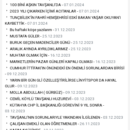
100 BİNİ AŞKIN TAVŞANLI’DA -
07.01.2024
2023 YILI ÇIKARKEN İÇİMİ ACITANLAR -
07.01.2024
TUNÇBİLEK’İN FAHRİ HEMŞEHRİSİ ESKİ BAKAN YAŞAR OKUYAN’I
KAYBETTİK -
07.01.2024
Bu haftaki köşe yazılarım -
31.12.2023
MUSTAFA GÜLER -
25.12.2023
BURUK GEÇEN MADENCİLER GÜNÜ -
25.12.2023
ARALIK AYINDA AYRILDIKLARIMIZ -
25.12.2023
MUHTAR OLMAK İÇİN -
16.12.2023
MARKETLERİN PAZAR GÜNLERİ KAPALI OLMASI -
16.12.2023
CUMHUR İTTİFAKI’IN ÖNÜNDEKİ EN ÖNEMLİ SORUNLARDAN BİRİSİ
-
09.12.2023
YARIN BİR GÜN GLİ ÖZELLEŞTİRİLİRSE LİNYİTSPOR DA HAYAL
OLUR -
09.12.2023
MOLLA ABDULLAH ( GÜRBÜZ) -
09.12.2023
CEMİL KÖYLÜ TAVŞANLI HUZUREVİ -
03.12.2023
KÜTAHYA CHP İL BAŞKANLIĞI GÖREVİNİ 9 YIL SONRA -
03.12.2023
TAVŞANLI’NIN SORUNLARIYLE YAKINDAN İLGİLENEN -
03.12.2023
ÇALIŞAN EMEKLİ OLAN ÖĞRETMENLER -
26.11.2023
KASIM AYI İÇİNDE -
19.11.2023