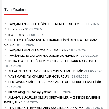
Tüm Yazıları
TAVŞANLI’NIN GELECEĞİNE DİRENENLERE SELAM -
06.08.2026
Linyitspor -
06.08.2026
B U T L A N -
04.08.2026
UNUTAMADIĞIMIZ ANILAR BIRAKAN LİNYİTSPOR’A SAYGIMIZ
VARSA -
04.08.2026
TAVŞANLI’MIZI YILLARCA REKLAM EDEN -
18.07.2026
TAVŞANLILI EVLATLARIYLA GURUR DUYMALIDIR -
26.06.2026
01.04.1945’ TE DOĞDU VE 27.10.2020’DE HAKK’A KAVUŞTU -
15.06.2026
ALLAH SENDEN RAZI OLSUN SAYIN MEHMET DEMİR -
31.05.2026
VAY ! MAYIS AYI KİMLERİ ALIP GÖTÜRDÜN -
23.05.2026
HER KONUDA MİLLETE SORMAK ADETİ GELENEKSELLEŞMELİDİR -
17.05.2026
Bülent Alpgut Nisan ayı yazıları -
03.05.2026
ALLAH’A ŞÜKÜRLER OLSUN ÖRETMENLERİMİZ KENDİ EVLERİNE
KAVUŞTU -
17.04.2026
TEK TIRNAKLI HAYVANLARIN SAYISINDAKİ AZALMA -
06.04.2026