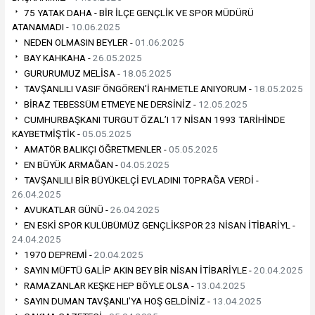
75 YATAK DAHA - BİR İLÇE GENÇLİK VE SPOR MÜDÜRÜ
ATANAMADI -
10.06.2025
NEDEN OLMASIN BEYLER -
01.06.2025
BAY KAHKAHA -
26.05.2025
GURURUMUZ MELİSA -
18.05.2025
TAVŞANLILI VASIF ÖNGÖREN’İ RAHMETLE ANIYORUM -
18.05.2025
BİRAZ TEBESSÜM ETMEYE NE DERSİNİZ -
12.05.2025
CUMHURBAŞKANI TURGUT ÖZAL’I 17 NİSAN 1993 TARİHİNDE
KAYBETMİŞTİK -
05.05.2025
AMATÖR BALIKÇI ÖĞRETMENLER -
05.05.2025
EN BÜYÜK ARMAĞAN -
04.05.2025
TAVŞANLILI BİR BÜYÜKELÇİ EVLADINI TOPRAĞA VERDİ -
26.04.2025
AVUKATLAR GÜNÜ -
26.04.2025
EN ESKİ SPOR KULÜBÜMÜZ GENÇLİKSPOR 23 NİSAN İTİBARİYL -
24.04.2025
1970 DEPREMİ -
20.04.2025
SAYIN MÜFTÜ GALİP AKIN BEY BİR NİSAN İTİBARİYLE -
20.04.2025
RAMAZANLAR KEŞKE HEP BÖYLE OLSA -
13.04.2025
SAYIN DUMAN TAVŞANLI’YA HOŞ GELDİNİZ -
13.04.2025