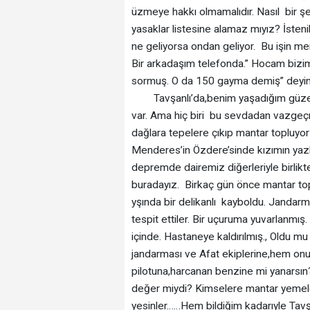
üzmeye hakkı olmamalıdır. Nasıl bir şe
yasaklar listesine alamaz mıyız? İsteni
ne geliyorsa ondan geliyor. Bu işin mera
Bir arkadaşım telefonda.” Hocam bizim
sormuş. O da 150 gayma demiş” deyinc
Tavşanlı’da,benim yaşadığım güzel 
var. Ama hiç biri bu sevdadan vazgeç
dağlara tepelere çıkıp mantar topluyo
Menderes’in Özdere’sinde kızımın yaz
depremde dairemiz diğerleriyle birlikte
buradayız. Birkaç gün önce mantar top
yşında bir delikanlı kayboldu. Jandarmas
tespit ettiler. Bir uçuruma yuvarlanmış.
içinde. Hastaneye kaldırılmış., Oldu 
jandarması ve Afat ekiplerine,hem on
pilotuna,harcanan benzine mi yanarsın
değer miydi? Kimselere mantar yemeler
yesinler……Hem bildiğim kadarıyle Tavş