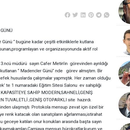
 GÜNÜ
“ bugüne kadar çeşitli etkinliklerle kutlana
nü sunan,programlayan ve organizasyonunda aktif rol
müdürü sayın Cafer Metin’in görevinden ayrıldığı
ü kutlanan “ Madencler Günü” nde görev almıştım. Bir
tefek hususlarda çalışmalar yapmıştık. Her zaman olduğu
lek’ te 1 numaradaki Eğitim Sitesi Salonu ev sahipliği
İLİK KAPASİTEYE SAHİP MODERN,SAHNELİ,GENİŞ
TUVALETLİ ,GENİŞ OTOPARKLI site hazırdı.
inden ulaşmıştı. Protokola mensup zevat için özel bir
e renk katacak olan sanatçıların ağırlanması,istirahat
u geceye katılan onur konukları arasında başta sayın
r kaymakamları,Camiaya mensup bürokratlar,kurum ve