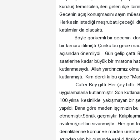
kuruluş temsilcileri, ileri gelen ilçe b
Gecenin açış konuşmasını sayın müess
Herkesin istediği meşrubatı,içeceği 
katılımlar da olacaktı.
Böyle görkemli bir gecenin dört dö
bir kenara itilmişti. Çünkü bu gece mad
açısından önemliydi. Gün gelip çattı.
saatlerine kadar büyük bir mratona ha
kutlanmasıydı. Allah yardrıncımız olmu
kutlanmıştı. Kim derdi ki bu gece “Ma
Cafer Bey gitti. Her şey bitti. Bu 
uygulamalarla kutlanmıştır. Son kutlan
100.yılına kesinlikle yakışmayan bir ş
yapıldı. Bana göre maden işçimizin bu
etmemiştir.Sönük geçmiştir. Kalıplaşmı
övülmüş,sırtları sıvanmıştır. Her gün 
derinliklerine kömür ve maden üretmek
azından yılın bir gününde,yani 4 Aralı