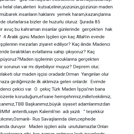
 helal olan,alınteri kutsal,elinin,yüzünün,gözünün maden
mübarek insanların haklarını yemek haram,kazançlarına
de olurlarlarsa bizler de huzurlu oluruz. Şurada 85
Bir avuç bu kahraman insanlar günlerinde gerçekten hak
 ? 4 Aralık günü Maden İşçileri için kaç Allah’ın evinde
çilerinin mezarları ziyaret ediliyor? Kaç ilinde Madenci
ide bıraktıkları evlatlarına sahip çıkıyoruz? Kaç
n öpüyoruz?Maden işçilerinin çocuklarına gerçekten
ir sorunun var mı diyebiliyor muyuz? Deprem olur;
elaketi olur maden işçisi oradadır.Orman Yangınları olur
kmaza girdiğimizde ilk aklımıza gelen onlardır. Evimde
enci çekici var. O çekiç Türk Maden İşçisi’nin bana
özenle koruduğum,efsane hemşehrimiz,milletvekilimiz,
akanımız,TBB Başkanımız,büyük siyaset adamlarımızdan
BMM antentli,sayın Kalemli’nin adı yazılı “ teşekkür
ılıcının,Osmanlı- Rus Savaşlarında ölen,cephede
ında duruyor. Maden işçileri asla unutulamazlar.Onları
kacılarımız gibi her zaman anılmaya layık insanlardır.