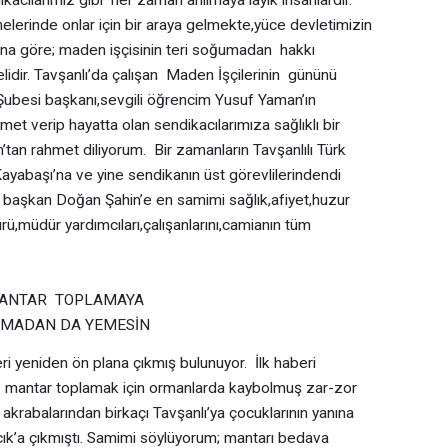
lerinde onlar için bir araya gelmekte,yüce devletimizin
 Bana göre; maden işçisinin teri soğumadan hakkı
idir. Tavşanlı’da çalışan Maden İşçilerinin gününü
ubesi başkanı,sevgili öğrencim Yusuf Yaman’ın
et verip hayatta olan sendikacılarımıza sağlıklı bir
tan rahmet diliyorum. Bir zamanların Tavşanlılı Türk
abaşı’na ve yine sendikanın üst görevlilerindendi
aşkan Doğan Şahin’e en samimi sağlık,afiyet,huzur
ü,müdür yardımcıları,çalışanlarını,camianın tüm
ygıyle selamlıyorum.
NTAR TOPLAMAYA
MADAN DA YEMESİN
 yeniden ön plana çıkmış bulunuyor. İlk haberi
iz mantar toplamak için ormanlarda kaybolmuş zar-zor
akrabalarından birkaçı Tavşanlı’ya çocuklarının yanına
cık’a çıkmıştı. Samimi söylüyorum; mantarı bedava