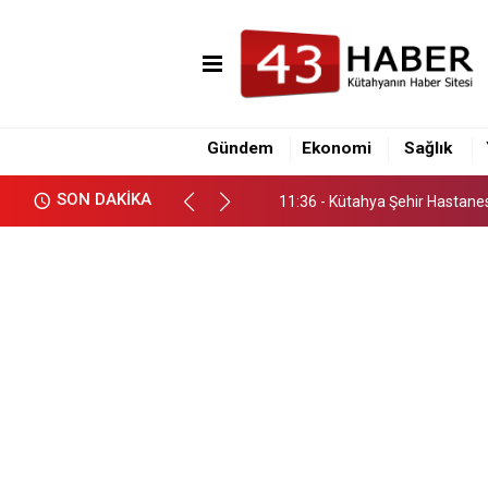
11:36 - Kütahya Şehir Hastane
16:10 - Kütahya İl Emniyet Müd
Gündem
Ekonomi
Sağlık
16:00 - Tavşanlı-Emet karayol
SON DAKİKA
11:36 - Kütahya Şehir Hastane
16:10 - Kütahya İl Emniyet Müd