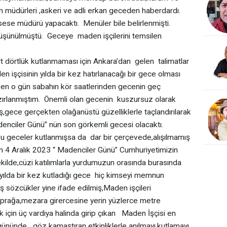
irim müdürleri ,askeri ve adli erkan geceden haberdardı.
ese müdürü yapacaktı. Menüler bile belirlenmişti.
düşünülmüştü. Geceye maden işçilerini temsilen
rtlük kutlanmaması için Ankara’dan gelen talimatlar
en işçisinin yılda bir kez hatırlanacağı bir gece olması
 Ben o gün sabahın kör saatlerinden gecenin geç
zırlanmıştım. Önemli olan gecenin kuszursuz olarak
ş,gece gerçekten olağanüstü güzelliklerle taçlandırılarak
denciler Günü” nün son görkemli gecesi olacaktı.
geceler kutlanmışsa da dar bir çerçevede,alışılmamış
an 4 Aralık 2023 “ Madenciler Günü” Cumhuriyetimizin
ekilde,cüzi katılımlarla yurdumuzun orasında burasında
 yılda bir kez kutladığı gece hiç kimseyi memnun
ş sözcükler yine ifade edilmiş,Maden işçileri
toprağa,mezara girercesine yerin yüzlerce metre
 için üç vardiya halinda girip çıkan Maden İşçisi en
k gününde göz kamaştıran etkinliklerle anılmayı,kutlamayı