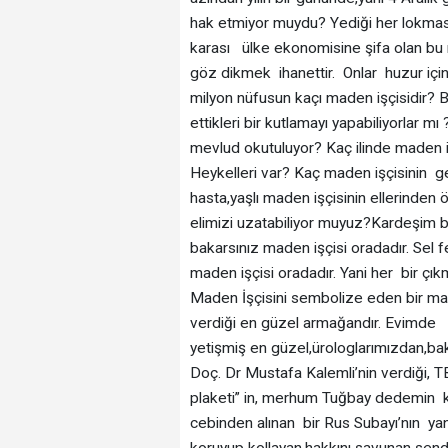
hak etmiyor muydu? Yediği her lokması
karası ülke ekonomisine şifa olan bu 
göz dikmek ihanettir. Onlar huzur için
milyon nüfusun kaçı maden işçisidir? 
ettikleri bir kutlamayı yapabiliyorlar mı
mevlud okutuluyor? Kaç ilinde maden iş
Heykelleri var? Kaç maden işçisinin ger
hasta,yaşlı maden işçisinin ellerinde
elimizi uzatabiliyor muyuz?Kardeşim b
bakarsınız maden işçisi oradadır. Sel f
maden işçisi oradadır. Yani her bir çı
Maden İşçisini sembolize eden bir mad
verdiği en güzel armağandır. Evimde 
yetişmiş en güzel,ürologlarımızdan,b
Doç. Dr Mustafa Kalemli’nin verdiği, T
plaketi” in, merhum Tuğbay dedemin k
cebinden alınan bir Rus Subayı’nın yan
koruyup kollayan,hakkını savunan sendi