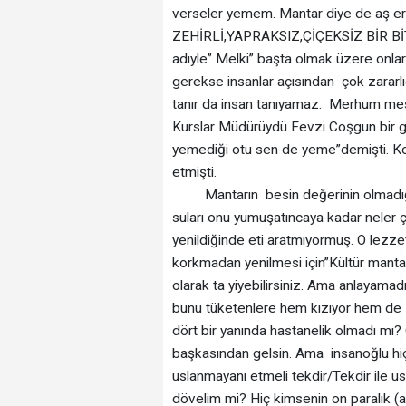
verseler yemem. Mantar diye de a
ZEHİRLİ,YAPRAKSIZ,ÇİÇEKSİZ BİR BİTKİD
adıyle” Melki” başta olmak üzere onlar
gerekse insanlar açısından çok zararlıd
tanır da insan tanıyamaz. Merhum mes
Kurslar Müdürüydü Fevzi Coşgun bir g
yemediği otu sen de yeme”demişti. Koy
etmişti.
Mantarın besin değerinin olmadığını
suları onu yumuşatıncaya kadar neler ç
yenildiğinde eti aratmıyormuş. O lezzet
korkmadan yenilmesi için”Kültür mantar
olarak ta yiyebilirsiniz. Ama anlayama
bunu tüketenlere hem kızıyor hem de a
dört bir yanında hastanelik olmadı mı
başkasından gelsin. Ama insanoğlu hiçb
uslanmayanı etmeli tekdir/Tekdir ile u
dövelim mi? Hiç kimsenin on paralık (a