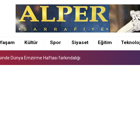
sinde Dünya Emzirme Haftası farkındalığı
ürü Osman Elbir’den 4 ilçeye ziyaret
Yaşam
Kültür
Spor
Siyaset
Eğitim
Teknoloj
unda feci kaza 1 ÖLÜ 5 YARALI
sinde Dünya Emzirme Haftası farkındalığı
ürü Osman Elbir’den 4 ilçeye ziyaret