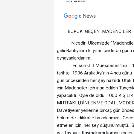
BURUK GEÇEN MADENCİLER
Nicedir Ülkemizde “Madenciler Günü 
gelir.Bahtiyarım ki yıllar içinde bu gü
oynayanlardanım.
En son GLİ Müessesesi’nin 13.ncü 
tarihte 1996 Aralık Ayı’nın 4.ncü gün
gün öncesinden her şey hazırdı. Ufak 
için Madenciler için inşa edilen Tunçbi
yapacaktı. Öyle de oldu. 1000 KİŞ
MUTFAKLI,DİNLENME ODALI,MODERN 
Davetiyeler yerlerine birkaç gün önces
bölüm de dikkatle hazırlanmıştı. Gecey
etmeleri için her şey düşünülmüştü. B
vali,Tavşanlı Kaymakamı,komşu ilçele