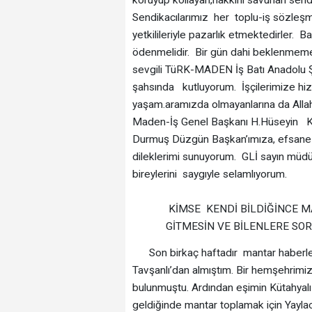
Sendikacılarımız her toplu-iş sözleşme
yetkilileriyle pazarlık etmektedirler.
ödenmelidir. Bir gün dahi beklenmemel
sevgili TüRK-MADEN İş Batı Anadolu Ş
şahsında kutluyorum. İşçilerimize hizm
yaşam.aramızda olmayanlarına da Allah’
Maden-İş Genel Başkanı H.Hüseyin Kay
Durmuş Düzgün Başkan’ımıza, efsane b
dileklerimi sunuyorum. GLİ sayın müdür
bireylerini sa
KİMSE KENDİ BİLDİĞİNCE MA
GİTMESİN VE BİLENLERE SOR
Son birkaç haftadır mantar haberleri
Tavşanlı’dan almıştım. Bir hemşehrim
bulunmuştu. Ardından eşimin Kütahyalı 
geldiğinde mantar toplamak için Yayla