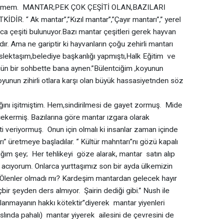
ş ermem. MANTAR;PEK ÇOK ÇEŞİTİ OLAN,BAZILARI
İR. “ Ak mantar”,”Kızıl mantar”,”Çayır mantarı”,” yerel
ca çeşiti bulunuyor.Bazı mantar çeşitleri gerek hayvan
ır. Ama ne gariptir ki hayvanların çoğu zehirli mantarı
lektaşım,belediye başkanlığı yapmıştı,Halk Eğitim ve
ün bir sohbette bana aynen.”Bülentciğim ,koyunun
unun zihirli otlara karşı olan büyük hassasiyetnden söz
 işitmiştim. Hem,sindirilmesi de gayet zormuş. Mide
ekermiş. Bazılarına göre mantar ızgara olarak
i veriyormuş. Onun için olmalı ki insanlar zaman içinde
ı” üretmeye başladılar. “ Kültür mahntarı”nı gözü kapalı
dığım şey; Her tehlikeyi göze alarak, mantar satın alıp
cıyorum. Onlarca yurttaşımız son bir ayda ülkemizin
? Ölenler olmadı mı? Kardeşim mantardan gelecek hayır
ir şeyden ders almıyor. Şairin dediği gibi.” Nush ile
slanmayanın hakkı kötektir”diyerek mantar yiyenleri
slında pahalı) mantar yiyerek ailesini de çevresini de