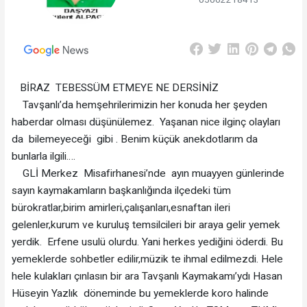
BİRAZ TEBESSÜM ETMEYE NE DERSİNİZ
Tavşanlı’da hemşehrilerimizin her konuda her şeyden
haberdar olması düşünülemez. Yaşanan nice ilginç olayları
da bilemeyeceği gibi . Benim küçük anekdotlarım da
bunlarla ilgili….
GLİ Merkez Misafirhanesi’nde ayın muayyen günlerinde
sayın kaymakamların başkanlığında ilçedeki tüm
bürokratlar,birim amirleri,çalışanları,esnaftan ileri
gelenler,kurum ve kuruluş temsilcileri bir araya gelir yemek
yerdik. Erfene usulü olurdu. Yani herkes yediğini öderdi. Bu
yemeklerde sohbetler edilir,müzik te ihmal edilmezdi. Hele
hele kulakları çınlasın bir ara Tavşanlı Kaymakamı’ydı Hasan
Hüseyin Yazlık döneminde bu yemeklerde koro halinde