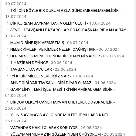
30.07.2024
TKİ İÇİN BÖYLE BİR DURUM ASLA GÜNDEME GELMEMELİDİR -
13.07.2024
BİR KURBAN BAYRAMI DAHA GELİP GEÇTİ -
13.07.2024
SEVGİLİ TAVŞANLI PAZARCILAR ODASI BAŞKANI RIDVAN ALTAY -
13.07.2024
MUM DİBİNE IŞIK VERMEZMİŞ -
06.07.2024
NELER KİMLERİ VE KİMLER NELERİ ÇAĞRIŞTIRIR -
06.07.2024
HER MESLEK MENSUBUNUN BİR DUAYENİ VARDIR -
06.07.2024
1 HAZİRAN DEYİNCE -
30.06.2024
TAVŞANLI’DA AVCILAR -
22.06.2024
İYİ Kİ BİR MİLLETVEKİLİMİZ VAR -
10.06.2024
ANNE GİBİ YAR TAVŞANLI GİBİ DİYAR OLMAZ -
01.06.2024
GARP LİNYİTLERİ İŞLETMESİ TKİ’NİN AMİRAL GEMİSİDİR -
01.06.2024
BİRÇOK ÜLKEYİ CANLI HAYVAN ÜRETEREK DOYURABİLİR -
26.05.2024
YILIN 5.AYI MAYIS AYI İÇİNDE MUHTELİF YILLARDA NEL -
26.05.2024
VATANDAŞ HAKLI OLARAK SORUYOR -
26.05.2024
SÜLEYMAN YILMAZ’IN GÖZLERİNDEN ÖPÜYORUM -
20.05.2024