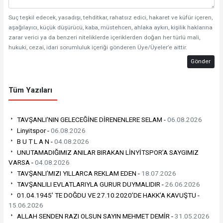
Suç teşkil edecek, yasadışı, tehditkar, rahatsız edici, hakaret ve küfür içeren,
aşağılayıcı, küçük düşürücü, kaba, müstehcen, ahlaka aykırı, kişilik haklarına
zarar verici ya da benzeri niteliklerde içeriklerden doğan her türlü mali,
hukuki, cezai, idari sorumluluk içeriği gönderen Üye/Üyeler’e aittir.
Gönder
Tüm Yazıları
TAVŞANLI’NIN GELECEĞİNE DİRENENLERE SELAM -
06.08.2026
Linyitspor -
06.08.2026
B U T L A N -
04.08.2026
UNUTAMADIĞIMIZ ANILAR BIRAKAN LİNYİTSPOR’A SAYGIMIZ
VARSA -
04.08.2026
TAVŞANLI’MIZI YILLARCA REKLAM EDEN -
18.07.2026
TAVŞANLILI EVLATLARIYLA GURUR DUYMALIDIR -
26.06.2026
01.04.1945’ TE DOĞDU VE 27.10.2020’DE HAKK’A KAVUŞTU -
15.06.2026
ALLAH SENDEN RAZI OLSUN SAYIN MEHMET DEMİR -
31.05.2026