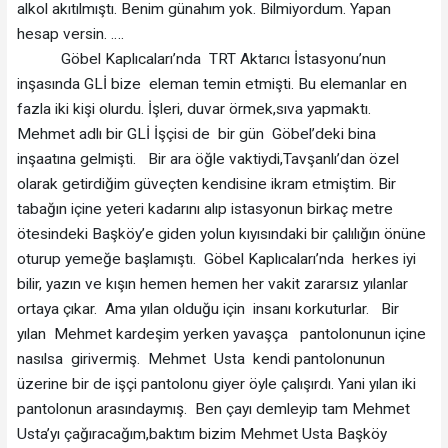
alkol akıtılmıştı. Benim günahım yok. Bilmiyordum. Yapan
hesap versin. ….
Göbel Kaplıcaları’nda TRT Aktarıcı İstasyonu’nun
inşasında GLİ bize eleman temin etmişti. Bu elemanlar en
fazla iki kişi olurdu. İşleri, duvar örmek,sıva yapmaktı.
Mehmet adlı bir GLİ İşçisi de bir gün Göbel’deki bina
inşaatına gelmişti. Bir ara öğle vaktiydi,Tavşanlı’dan özel
olarak getirdiğim güveçten kendisine ikram etmiştim. Bir
tabağın içine yeteri kadarını alıp istasyonun birkaç metre
ötesindeki Başköy’e giden yolun kıyısındaki bir çalılığın önüne
oturup yemeğe başlamıştı. Göbel Kaplıcaları’nda herkes iyi
bilir, yazın ve kışın hemen hemen her vakit zararsız yılanlar
ortaya çıkar. Ama yılan olduğu için insanı korkuturlar. Bir
yılan Mehmet kardeşim yerken yavaşça pantolonunun içine
nasılsa girivermiş. Mehmet Usta kendi pantolonunun
üzerine bir de işçi pantolonu giyer öyle çalışırdı. Yani yılan iki
pantolonun arasındaymış. Ben çayı demleyip tam Mehmet
Usta’yı çağıracağım,baktım bizim Mehmet Usta Başköy