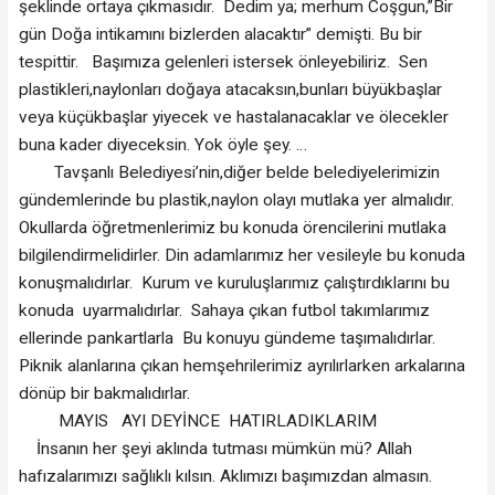
şeklinde ortaya çıkmasıdır. Dedim ya; merhum Coşgun,”Bir
gün Doğa intikamını bizlerden alacaktır” demişti. Bu bir
tespittir. Başımıza gelenleri istersek önleyebiliriz. Sen
plastikleri,naylonları doğaya atacaksın,bunları büyükbaşlar
veya küçükbaşlar yiyecek ve hastalanacaklar ve ölecekler
buna kader diyeceksin. Yok öyle şey. …
Tavşanlı Belediyesi’nin,diğer belde belediyelerimizin
gündemlerinde bu plastik,naylon olayı mutlaka yer almalıdır.
Okullarda öğretmenlerimiz bu konuda örencilerini mutlaka
bilgilendirmelidirler. Din adamlarımız her vesileyle bu konuda
konuşmalıdırlar. Kurum ve kuruluşlarımız çalıştırdıklarını bu
konuda uyarmalıdırlar. Sahaya çıkan futbol takımlarımız
ellerinde pankartlarla Bu konuyu gündeme taşımalıdırlar.
Piknik alanlarına çıkan hemşehrilerimiz ayrılırlarken arkalarına
dönüp bir bakmalıdırlar.
MAYIS AYI DEYİNCE HATIRLADIKLARIM
İnsanın her şeyi aklında tutması mümkün mü? Allah
hafızalarımızı sağlıklı kılsın. Aklımızı başımızdan almasın.