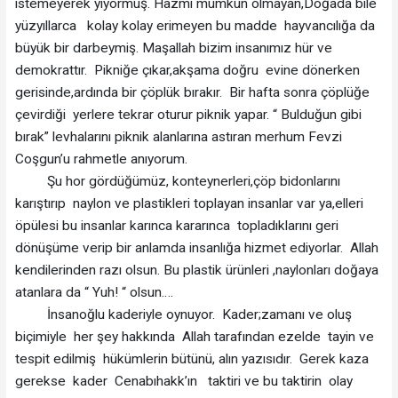
istemeyerek yiyormuş. Hazmı mümkün olmayan,Doğada bile
yüzyıllarca kolay kolay erimeyen bu madde hayvancılığa da
büyük bir darbeymiş. Maşallah bizim insanımız hür ve
demokrattır. Pikniğe çıkar,akşama doğru evine dönerken
gerisinde,ardında bir çöplük bırakır. Bir hafta sonra çöplüğe
çevirdiği yerlere tekrar oturur piknik yapar. “ Bulduğun gibi
bırak” levhalarını piknik alanlarına astıran merhum Fevzi
Coşgun’u rahmetle anıyorum.
Şu hor gördüğümüz, konteynerleri,çöp bidonlarını
karıştırıp naylon ve plastikleri toplayan insanlar var ya,elleri
öpülesi bu insanlar karınca kararınca topladıklarını geri
dönüşüme verip bir anlamda insanlığa hizmet ediyorlar. Allah
kendilerinden razı olsun. Bu plastik ürünleri ,naylonları doğaya
atanlara da “ Yuh! “ olsun….
İnsanoğlu kaderiyle oynuyor. Kader;zamanı ve oluş
biçimiyle her şey hakkında Allah tarafından ezelde tayin ve
tespit edilmiş hükümlerin bütünü, alın yazısıdır. Gerek kaza
gerekse kader Cenabıhakk’ın taktiri ve bu taktirin olay