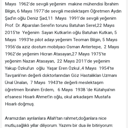
Mayıs 1962’de sevgili yeğenim makine mühendisi İbrahim
Bilgin, 6 Mayıs 1977’de sevgili meslektaşım Öğretmen Aydın
Şad’ın oğlu Deniz Şad,11 Mayıs 1991’de sevgili yeğenim
Prof. Dr. Alparslan Serel’in torunu Batuhan Serel,22 Mayıs
2015’te Yeğenim Sayan Kutkan’ın oğlu Batuhan Kutkan, 5
Mayıs 1993’te pilot adayı yeğenim Teoman Bilgin, 5 Mayıs
1956’da aziz dostum mobilyacı Osman Antertepe, 2 Mayıs
1962’de yeğenim Hicran Atasayan,27 Mayıs 1975’te
yeğenim Nazan Atasayan, 22 Mayıs 2011’de yeğenim
Yakup Özkul’un oğlu Yaşar Eren Özkul ,4 Mayıs 1954’te
Tavşanlı’nın değerli doktorlarından Göz Hastalıkları Uzmanı
Ünal Ünalan, 7 Mayıs 1943’te değerli meslektaşım
öğretmen İbrahim Erdem, 6 Mayıs 1938 ‘de Kütahya’nın
efsanesi Hisarlı Ahmet’in oğlu, okul arkadaşım Mustafa
Hisarlı doğmuş.
Aramızdan ayrılanlara Allah’tan rahmet,doğanlara nice
mutlu,sağlıklı yıllar diliyorum. Yazımı bir dua ile bitiriyorum: