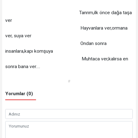
Tanrım,ilk önce dağa taşa
ver
Hayvanlara ver,ormana
ver, suya ver
Ondan sonra
insanlara,kapı komşuya
Muhtaca ver,kalırsa en
sonra bana ver….
#
Yorumlar (0)