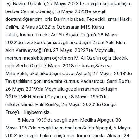
eşi Nazire Özkök’ü, 27 Mayıs 2023’te sevgili okul arkadaşım
berber Cemal Ödemiş’i,15 Mayıs 2023’te sevgili
dostum,öğrencim İdris Dallı’nın babası, Tepecikli İsmail Hakkı
Dallı’yı, 2 Mayıs 2022’te Özbaşaran MTS Kursu
sahibi,dostum emekli As. Sb Alişan Doğan’ı, 28 Mayıs
2022’de aziz kardeşim,sevgili arkadaşım Ziraat Yük. Müh.
Akın Karaveyisoğlu’nu, 27 Mayıs 20227te Moymullu,
merhum meslektaşım öğretmen M. Ali Özel’in oğlu Elektrik
müh. Sedat Özel’i, 7 Mayıs 2018’de bakan,Sakarya
Milletvekili, okul arkadaşım Cevat Ayhan’ı, 27 Mayıs 2018’de
Tavşanlılıların gönlünde taht kurmuş Kadastrocu Sami Boz’u,
26 Mayıs 2019’da Moymullu,güzel insan,meslektaşım
ÖĞRETMEN Ahmet Ceyhun’u, 28 Mayıs 1950’de
mlletvekilimiz Halil Benli’yi, 26 Mayıs 2020’de Cengiz
Ersoy’u kaybetmişiz.
5 Mayıs 1939’da sevgili eşim Mediha Alpagut, 30
Mayıs 1967’de sevgili kızım bankacı Selda Alpagut, 5 Mayıs
2003’de sevgili hakim eniştemin torunu Damla Akçam, 24