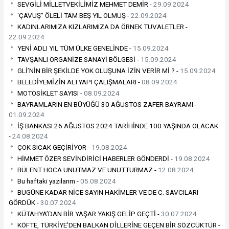
SEVGİLİ MİLLETVEKİLİMİZ MEHMET DEMİR -
29.09.2024
‘ÇAVUŞ” ÖLELİ TAM BEŞ YIL OLMUŞ -
22.09.2024
KADINLARIMIZA KIZLARIMIZA DA ÖRNEK TUVALETLER -
22.09.2024
YENİ ADLI YIL TÜM ÜLKE GENELİNDE -
15.09.2024
TAVŞANLI ORGANİZE SANAYİ BÖLGESİ -
15.09.2024
GLİ’NİN BİR ŞEKİLDE YOK OLUŞUNA İZİN VERİR Mİ ? -
15.09.2024
BELEDİYEMİZİN ALTYAPI ÇALIŞMALARI -
08.09.2024
MOTOSİKLET SAYISI -
08.09.2024
BAYRAMLARIN EN BÜYÜĞÜ 30 AĞUSTOS ZAFER BAYRAMI -
01.09.2024
İŞ BANKASI 26 AĞUSTOS 2024 TARİHİNDE 100 YAŞINDA OLACAK
-
24.08.2024
ÇOK SICAK GEÇİRİYOR -
19.08.2024
HİMMET ÖZER SEVİNDİRİCİ HABERLER GÖNDERDİ -
19.08.2024
BÜLENT HOCA UNUTMAZ VE UNUTTURMAZ -
12.08.2024
Bu haftaki yazılarım -
05.08.2024
BUGÜNE KADAR NİCE SAYIN HAKİMLER VE DE C. SAVCILARI
GÖRDÜK -
30.07.2024
KÜTAHYA’DAN BİR YAŞAR YAKIŞ GELİP GEÇTİ -
30.07.2024
KÖFTE, TÜRKİYE’DEN BALKAN DİLLERİNE GEÇEN BİR SÖZCÜKTÜR -