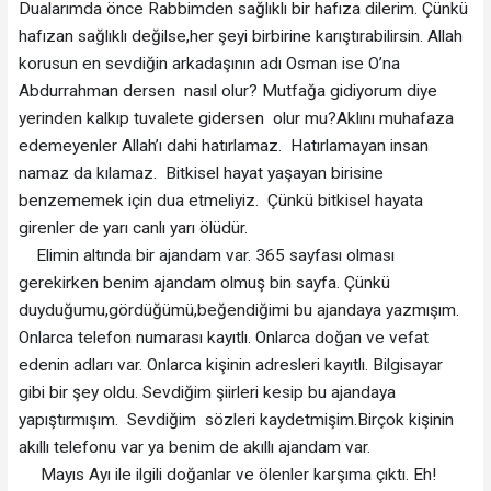
Dualarımda önce Rabbimden sağlıklı bir hafıza dilerim. Çünkü
hafızan sağlıklı değilse,her şeyi birbirine karıştırabilirsin. Allah
korusun en sevdiğin arkadaşının adı Osman ise O’na
Abdurrahman dersen nasıl olur? Mutfağa gidiyorum diye
yerinden kalkıp tuvalete gidersen olur mu?Aklını muhafaza
edemeyenler Allah’ı dahi hatırlamaz. Hatırlamayan insan
namaz da kılamaz. Bitkisel hayat yaşayan birisine
benzememek için dua etmeliyiz. Çünkü bitkisel hayata
girenler de yarı canlı yarı ölüdür.
Elimin altında bir ajandam var. 365 sayfası olması
gerekirken benim ajandam olmuş bin sayfa. Çünkü
duyduğumu,gördüğümü,beğendiğimi bu ajandaya yazmışım.
Onlarca telefon numarası kayıtlı. Onlarca doğan ve vefat
edenin adları var. Onlarca kişinin adresleri kayıtlı. Bilgisayar
gibi bir şey oldu. Sevdiğim şiirleri kesip bu ajandaya
yapıştırmışım. Sevdiğim sözleri kaydetmişim.Birçok kişinin
akıllı telefonu var ya benim de akıllı ajandam var.
Mayıs Ayı ile ilgili doğanlar ve ölenler karşıma çıktı. Eh!