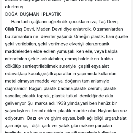
oturtmuş…..
DOĞA DÜŞMAN I PLASTİK
Hani tarih çağlarını öğretirdik çocuklarımıza; Taş Devri,
Cilalı Taş Devri, Maden Devri diye anlatırdık. O zamanlardan
bu zamanlara ne devirler yaşandı. Örneğin plastik; hani şu,elle
şekil verilebilen, şekil verilmeye elverişli olan,organik
maddelerden elde edilen yumuşak iken elle, veya kalıpla
istenebilen şekle sokulabilen, erimiş halde iken kalıba
dökülüp sertleştirilebilmek suretiyle çeşitli eşya,alet
edavat,kap kacak,çeşitli aparatlar ın yapımında kullanılan
metal olmayan madde var ya, doğanın tam anlamıyle
düşmanıdır. Bugün; plastik badana,plastik cerrahi, plastik
sanatlar, plastik toprak, plastik tutkal denildiğinde akla
geliveriyor. Şu marka adı,1938 yılında,yani ben henüz bir
yaşındayken tescil edilen plastik madde olan Naylondan söz
ediyorum. Bazı ev ve giyim eşyası, balk ağı ipliği, urgan,halat
,çamaşır ipi, dişli çark ve yatak gibi makine parçaları