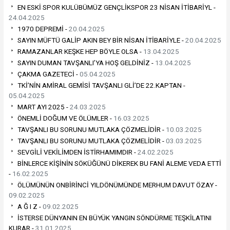
EN ESKİ SPOR KULÜBÜMÜZ GENÇLİKSPOR 23 NİSAN İTİBARİYL -
24.04.2025
1970 DEPREMİ -
20.04.2025
SAYIN MÜFTÜ GALİP AKIN BEY BİR NİSAN İTİBARİYLE -
20.04.2025
RAMAZANLAR KEŞKE HEP BÖYLE OLSA -
13.04.2025
SAYIN DUMAN TAVŞANLI’YA HOŞ GELDİNİZ -
13.04.2025
ÇAKMA GAZETECİ -
05.04.2025
TKİ’NİN AMİRAL GEMİSİ TAVŞANLI GLİ’DE 22.KAPTAN -
05.04.2025
MART AYI 2025 -
24.03.2025
ÖNEMLİ DOĞUM VE ÖLÜMLER -
16.03.2025
TAVŞANLI BU SORUNU MUTLAKA ÇÖZMELİDİR -
10.03.2025
TAVŞANLI BU SORUNU MUTLAKA ÇÖZMELİDİR -
03.03.2025
SEVGİLİ VEKİLİMDEN İSTİRHAMIMDIR -
24.02.2025
BİNLERCE KİŞİNİN SÖKÜĞÜNÜ DİKEREK BU FANİ ALEME VEDA ETTİ
-
16.02.2025
ÖLÜMÜNÜN ONBİRİNCİ YILDÖNÜMÜNDE MERHUM DAVUT ÖZAY -
09.02.2025
A Ğ I Z -
09.02.2025
İSTERSE DÜNYANIN EN BÜYÜK YANGIN SÖNDÜRME TEŞKİLATINI
KURAR -
31.01.2025