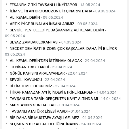
EFSANEMİZ TKİ TAVŞANLI LİNYİTSPOR -
13.05.2024
İLİM VE İRFAN ORDUMUZUN BİR ÇINARINI DAHA -
09.05.2024
ALİ KEMAL DERİN -
09.05.2024
ARTIK İYİCE BUNALAN İNSANLARIMIZ -
09.05.2024
SEVGİLİ YENİ BELEDİYE BAŞKANIMIZ ALİ KEMAL DERİN -
09.05.2024
BEYAZ ZAMBAK LOKANTASI -
04.05.2024
NECDET DEMİRAT’I BİZDEN ÇOK BAŞKALARI DAHA İYİ BİLİYOR -
03.05.2024
ALİ KEMAL DERİN’DEN İSTİRHAM OLACAK -
29.04.2024
13 NİSAN 1987 TARİHİ -
29.04.2024
GÖNÜL KAPISINI ARALAYANLAR -
22.04.2024
SEVGİLİ KAVUNCU -
22.04.2024
BİZİM TEMEL HÜCREMİZ -
22.04.2024
İTİKAF RAMAZAN AYI İÇİNDEKİ ETKİNLİKLERDEN -
14.04.2024
TAVŞANLI’DA TARİH GERÇEKTEN KAYIT ALTINDA MI -
14.04.2024
MART AYININ SON HAFTASI -
08.04.2024
TAVŞANLI ATATÜRK LİSESİ VARDI -
01.04.2024
BİR DAHA BİR MUSTAFA AYAŞLI GELMEZ -
01.04.2024
SEÇMENİN BİR ALLAH DEDİĞİNE İNANIN -
24.03.2024