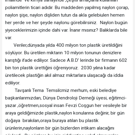
imalinde ve kimya sanayinde ,çeşitli amaçlarla kullanılan
poliamitlerin ticari adıdır. Bu maddeden yapılmış naylon çorap,
naylon şişe, naylon dişliden tutun da akla gelebiulen hemen
her yerde ve her şeyde naylonu görebilirsiniz. Naylon bugün
yiyeceklerimizin içinde dahi var. İnanır mısınız? Balıklarda bile
var.
Veriler,dünyada yılda 400 milyon ton plastik üretildiğini
söylüyor. Bu üretilen miktarın 10 milyon tonunun denizlere
karıştığı ifade ediliyor. Sadece A.B.D’ lerinde bir firmanın 602
bin ton plastik ürettiğini öğreniyoruz. 2030 yılına kadar
üretilecek plastiğin akıl almaz miktarlara ulaşacağı da iddia
ediliyor.
Tavşanlı Tema Temsilcmiz merhum, eski belediye
başkanlarımızdan, Dünya Dendroloji Derneği üyesi, eğitimci-
yazar ,öğretmen,sosyal insan Fevzi Coşgun her vesileyle bir
araya geldiğimizde plastik,naylon konularına değinir, bir gün
doğaya bırakılan,oraya buraya atılan bu plastik
ürünlerin,naylonların bir gün bizlerden intikam alacağını