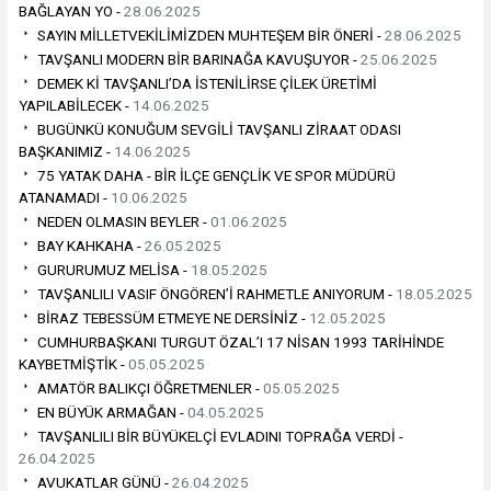
BAĞLAYAN YO -
28.06.2025
SAYIN MİLLETVEKİLİMİZDEN MUHTEŞEM BİR ÖNERİ -
28.06.2025
TAVŞANLI MODERN BİR BARINAĞA KAVUŞUYOR -
25.06.2025
DEMEK Kİ TAVŞANLI’DA İSTENİLİRSE ÇİLEK ÜRETİMİ
YAPILABİLECEK -
14.06.2025
BUGÜNKÜ KONUĞUM SEVGİLİ TAVŞANLI ZİRAAT ODASI
BAŞKANIMIZ -
14.06.2025
75 YATAK DAHA - BİR İLÇE GENÇLİK VE SPOR MÜDÜRÜ
ATANAMADI -
10.06.2025
NEDEN OLMASIN BEYLER -
01.06.2025
BAY KAHKAHA -
26.05.2025
GURURUMUZ MELİSA -
18.05.2025
TAVŞANLILI VASIF ÖNGÖREN’İ RAHMETLE ANIYORUM -
18.05.2025
BİRAZ TEBESSÜM ETMEYE NE DERSİNİZ -
12.05.2025
CUMHURBAŞKANI TURGUT ÖZAL’I 17 NİSAN 1993 TARİHİNDE
KAYBETMİŞTİK -
05.05.2025
AMATÖR BALIKÇI ÖĞRETMENLER -
05.05.2025
EN BÜYÜK ARMAĞAN -
04.05.2025
TAVŞANLILI BİR BÜYÜKELÇİ EVLADINI TOPRAĞA VERDİ -
26.04.2025
AVUKATLAR GÜNÜ -
26.04.2025