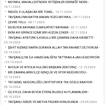
MOYMUL MAHALLESİ’NDEN YETİŞENLER DERNEĞİ 'NDEN -
16.11.2024
İNEGÖL’E ULAŞACAK BİR TÜNEL -
10.11.2024
TAVŞANLI’NIN BATIYA BAKAN YÜZÜ MOYMUL -
09.11.2024
ÇEVRE YOLU -
08.11.2024
EN BÜYÜK BAYRAM CUMHURİYET BAYRAMI -
02.11.2024
EKİM AYI GİRİNCE İÇİME BİR HÜZÜN ÇÖKER -
02.11.2024
TAVŞANLI ATATÜRK İLKOKULU BİR ÇINARINI DAHA KAYBETTİ -
25.10.2024
ŞEHİT KIZIMIZ NARİN GÜRAN’A ALLAH’TAN RAHMET DİLİYORUM -
25.10.2024
TAVŞANLILIYA İLK HAMSİ BALIĞI’NI TATTIRAN AJAN HÜSEYİN’DİR
-
25.10.2024
AVCILIK VE ATICILIK KULÜBÜ BAŞKANI ZEKİ DİNÇ -
12.10.2024
BİR ZAMANLARIN İLÇE GENÇLİK VE SPOR MÜDÜRÜYDÜ -
12.10.2024
TKİ GENEL MÜDÜRLÜĞÜ LİNYİTSPOR’A TEK GÖZLE BAKIYOR -
05.10.2024
ÜÇ EYLÜL DAHA BÜYÜK ETKİNLİKLERLE KUTLANMALIDIR -
05.10.2024
TAVŞANLI SEBZE VE MEYVA PAZARI KONUSUNDA -
29.09.2024