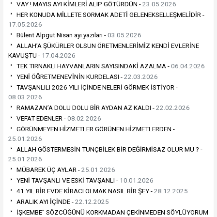
VAY ! MAYIS AYI KİMLERİ ALIP GÖTÜRDÜN -
23.05.2026
HER KONUDA MİLLETE SORMAK ADETİ GELENEKSELLEŞMELİDİR -
17.05.2026
Bülent Alpgut Nisan ayı yazıları -
03.05.2026
ALLAH’A ŞÜKÜRLER OLSUN ÖRETMENLERİMİZ KENDİ EVLERİNE
KAVUŞTU -
17.04.2026
TEK TIRNAKLI HAYVANLARIN SAYISINDAKİ AZALMA -
06.04.2026
YENİ ÖĞRETMENEVİNİN KURDELASI -
22.03.2026
TAVŞANLILI 2026 YILI İÇİNDE NELERİ GÖRMEK İSTİYOR -
08.03.2026
RAMAZAN’A DOLU DOLU BİR AYDAN AZ KALDI -
22.02.2026
VEFAT EDENLER -
08.02.2026
GÖRÜNMEYEN HİZMETLER GÖRÜNEN HİZMETLERDEN -
25.01.2026
ALLAH GÖSTERMESİN TUNÇBİLEK BİR DEĞİRMİSAZ OLUR MU ? -
25.01.2026
MÜBAREK ÜÇ AYLAR -
25.01.2026
YENİ TAVŞANLI VE ESKİ TAVŞANLI -
10.01.2026
41 YIL BİR EVDE KİRACI OLMAK NASIL BİR ŞEY -
28.12.2025
ARALIK AYI İÇİNDE -
22.12.2025
İŞKEMBE” SÖZCÜĞÜNÜ KORKMADAN ÇEKİNMEDEN SÖYLÜYORUM