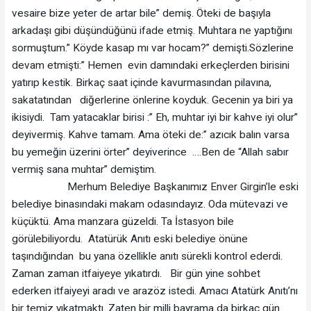
vesaire bize yeter de artar bile” demiş. Öteki de başıyla
arkadaşı gibi düşündüğünü ifade etmiş. Muhtara ne yaptığını
sormuştum.” Köyde kasap mı var hocam?” demişti.Sözlerine
devam etmişti:” Hemen evin damındaki erkeçlerden birisini
yatırıp kestik. Birkaç saat içinde kavurmasından pilavına,
sakatatından diğerlerine önlerine koyduk. Gecenin ya biri ya
ikisiydi. Tam yatacaklar birisi :” Eh, muhtar iyi bir kahve iyi olur”
deyivermiş. Kahve tamam. Ama öteki de:” azıcık balın varsa
bu yemeğin üzerini örter” deyiverince ….Ben de “Allah sabır
vermiş sana muhtar” demiştim.
Merhum Belediye Başkanımız Enver Girgin’le eski
belediye binasındaki makam odasındayız. Oda mütevazi ve
küçüktü. Ama manzara güzeldi. Ta İstasyon bile
görülebiliyordu. Atatürük Anıtı eski belediye önüne
taşındığından bu yana özellikle anıtı sürekli kontrol ederdi.
Zaman zaman itfaiyeye yıkatırdı. Bir gün yine sohbet
ederken itfaiyeyi aradı ve arazöz istedi. Amacı Atatürk Anıtı’nı
bir temiz yıkatmaktı. Zaten bir milli bayrama da birkaç gün