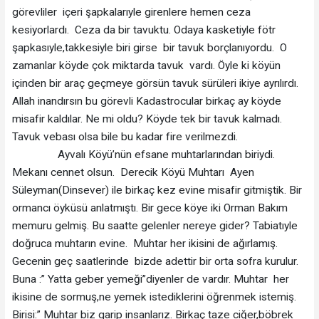
görevliler içeri şapkalarıyle girenlere hemen ceza
kesiyorlardı. Ceza da bir tavuktu. Odaya kasketiyle fötr
şapkasıyle,takkesiyle biri girse bir tavuk borçlanıyordu. O
zamanlar köyde çok miktarda tavuk vardı. Öyle ki köyün
içinden bir araç geçmeye görsün tavuk sürüleri ikiye ayrılırdı.
Allah inandırsın bu görevli Kadastrocular birkaç ay köyde
misafir kaldılar. Ne mi oldu? Köyde tek bir tavuk kalmadı.
Tavuk vebası olsa bile bu kadar fire verilmezdi.
Ayvalı Köyü’nün efsane muhtarlarından biriydi.
Mekanı cennet olsun. Derecik Köyü Muhtarı Ayen
Süleyman(Dinsever) ile birkaç kez evine misafir gitmiştik. Bir
ormancı öyküsü anlatmıştı. Bir gece köye iki Orman Bakım
memuru gelmiş. Bu saatte gelenler nereye gider? Tabiatıyle
doğruca muhtarın evine. Muhtar her ikisini de ağırlamış.
Gecenin geç saatlerinde bizde adettir bir orta sofra kurulur.
Buna :” Yatta geber yemeği”diyenler de vardır. Muhtar her
ikisine de sormuş,ne yemek istediklerini öğrenmek istemiş.
Birisi:” Muhtar biz garip insanlarız. Birkaç taze ciğer,böbrek