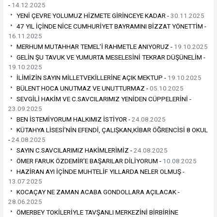
-
14.12.2025
YENİ ÇEVRE YOLUMUZ HİZMETE GİRİNCEYE KADAR -
30.11.2025
47 YIL İÇİNDE NİCE CUMHURİYET BAYRAMINI BİZZAT YÖNETTİM -
16.11.2025
MERHUM MUTAHHAR TEMEL’İ RAHMETLE ANIYORUZ -
19.10.2025
GELİN ŞU TAVUK VE YUMURTA MESELESİNİ TEKRAR DÜŞÜNELİM -
19.10.2025
İLİMİZİN SAYIN MİLLETVEKİLLERİNE AÇIK MEKTUP -
19.10.2025
BÜLENT HOCA UNUTMAZ VE UNUTTURMAZ -
05.10.2025
SEVGİLİ HAKİM VE C.SAVCILARIMIZ YENİDEN CÜPPELERİNİ -
23.09.2025
BEN İSTEMİYORUM HALKIMIZ İSTİYOR -
24.08.2025
KÜTAHYA LİSESİ’NİN EFENDİ, ÇALIŞKAN,KİBAR ÖĞRENCİSİ 8 OKUL
-
24.08.2025
SAYIN C.SAVCILARIMIZ HAKİMLERİMİZ -
24.08.2025
ÖMER FARUK ÖZDEMİR’E BAŞARILAR DİLİYORUM -
10.08.2025
HAZİRAN AYI İÇİNDE MUHTELİF YILLARDA NELER OLMUŞ -
13.07.2025
KOCAÇAY NE ZAMAN ACABA GONDOLLARA AÇILACAK -
28.06.2025
ÖMERBEY TOKİLERİYLE TAVŞANLI MERKEZİNİ BİRBİRİNE