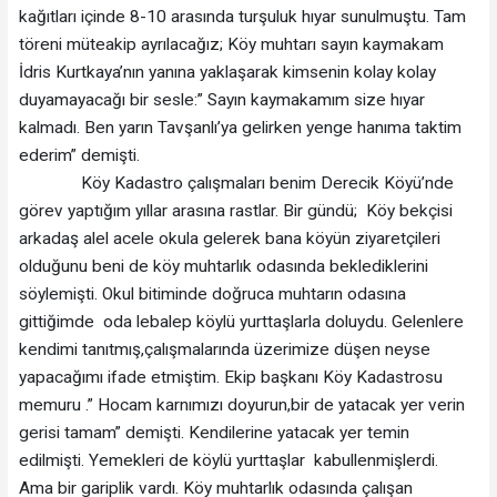
kağıtları içinde 8-10 arasında turşuluk hıyar sunulmuştu. Tam
töreni müteakip ayrılacağız; Köy muhtarı sayın kaymakam
İdris Kurtkaya’nın yanına yaklaşarak kimsenin kolay kolay
duyamayacağı bir sesle:” Sayın kaymakamım size hıyar
kalmadı. Ben yarın Tavşanlı’ya gelirken yenge hanıma taktim
ederim” demişti.
Köy Kadastro çalışmaları benim Derecik Köyü’nde
görev yaptığım yıllar arasına rastlar. Bir gündü; Köy bekçisi
arkadaş alel acele okula gelerek bana köyün ziyaretçileri
olduğunu beni de köy muhtarlık odasında beklediklerini
söylemişti. Okul bitiminde doğruca muhtarın odasına
gittiğimde oda lebalep köylü yurttaşlarla doluydu. Gelenlere
kendimi tanıtmış,çalışmalarında üzerimize düşen neyse
yapacağımı ifade etmiştim. Ekip başkanı Köy Kadastrosu
memuru .” Hocam karnımızı doyurun,bir de yatacak yer verin
gerisi tamam” demişti. Kendilerine yatacak yer temin
edilmişti. Yemekleri de köylü yurttaşlar kabullenmişlerdi.
Ama bir gariplik vardı. Köy muhtarlık odasında çalışan