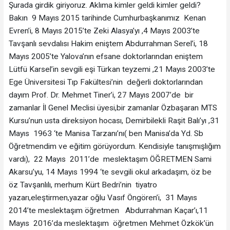
Şurada girdik giriyoruz. Aklıma kimler geldi kimler geldi?
Bakın 9 Mayıs 2015 tarihinde Cumhurbaşkanımız Kenan
Evren’i, 8 Mayıs 2015’te Zeki Alasya’yı ,4 Mayıs 2003’te
Tavşanlı sevdalısı Hakim eniştem Abdurrahman Serel’i, 18
Mayıs 2005’te Yalova’nın efsane doktorlarından eniştem
Lütfü Karsel’in sevgili eşi Türkan teyzemi ,21 Mayıs 2003’te
Ege Üniversitesi Tıp Fakültesi’nin değerli doktorlarından
dayım Prof. Dr. Mehmet Tiner’i, 27 Mayıs 2007’de bir
zamanlar İl Genel Meclisi üyesi,bir zamanlar Özbaşaran MTS
Kursu’nun usta direksiyon hocası, Demirbilekli Raşit Balı’yı ,31
Mayıs 1963 ‘te Manisa Tarzanı’nı( ben Manisa’da Yd. Sb
Öğretmendim ve eğitim görüyordum. Kendisiyle tanışmışlığım
vardı), 22 Mayıs 2011’de meslektaşım ÖĞRETMEN Sami
Akarsu’yu, 14 Mayıs 1994 ‘te sevgili okul arkadaşım, öz be
öz Tavşanlılı, merhum Kürt Bedri’nin tiyatro
yazarı,eleştirmen,yazar oğlu Vasıf Öngören’i, 31 Mayıs
2014’te meslektaşım öğretmen Abdurrahman Kaçar’ı,11
Mayıs 2016’da meslektaşım öğretmen Mehmet Özkök’ün