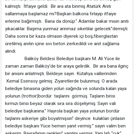
kalmıştı. İtfaiye geldi. Bir ara ata binmiş Atatürk Anıtı
sallanmaya başlamaz mı?Başkan balkona fırlayıp itfaiye
erlerine bağırmıştı. Bana da dönüp.” Adamlar bakar mısın anıtı
yıkacaklar. Başıma yunmaz arınmaz sıkıntılar gelecek”demişti.
Daha sonra bir kaza olmasın diyerek içi boş,fiberglastan
üretilmiş anıtın içine sıvı beton zerkedildi ve anıt sağlama
alındı.
Balıköy Beldesi Belediye başkanı M. Ali Yüce ile
zaman zaman Balıköy’de bir araya gelirdik. Bir ara bana ilginç
bir anısını anlatmıştı. Beldeye sayın Kütahya valilerinden
Kemal Esensoy gelmiş. Ziyaretlerde bulunmuş. O arada
belediye binasına giden yolun sağında ve solunda kalan yaya
yolunun (trottoir)bordür taşlarını görmüş. Taşların birisi
kırmızı birisi beyaz olarak sıra sıra döşeliymiş. Sayın vali
belediye başkanına.” Hayrola başkan yaya yolunun bordür
taşlarını askeriye gibi boyatmışsın” deyince kulakları çınlasın
belediye başkanı Yüce hemen yanıt vermiş:” sayın valim ben
askerim. Bayrağımın renkleri” yanıtını vermiş. Yani lafı “cuk”