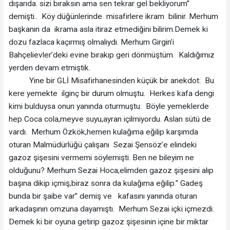
dışarıda. sizi bıraksın ama sen tekrar gel bekliyorum”
demişti.. Köy düğünlerinde misafirlere ikram bilinir. Merhum
başkanın da ikrama asla itiraz etmediğini bilirim.Demek ki
dozu fazlaca kaçırmış olmalıydı. Merhum Girgin’i
Bahçelievler’deki evine bırakıp geri dönmüştüm. Kaldığımız
yerden devam etmiştik.
Yine bir GLİ Misafirhanesinden küçük bir anekdot: Bu
kere yemekte ilginç bir durum olmuştu. Herkes kafa dengi
kimi bulduysa onun yanında oturmuştu. Böyle yemeklerde
hep Coca cola,meyve suyu,ayran içilmiyordu. Aslan sütü de
vardı. Merhum Özkök,hemen kulağıma eğilip karşımda
oturan Malmüdürlüğü çalışanı Sezai Şensöz’e elindeki
gazoz şişesini vermemi söylemişti. Ben ne bileyim ne
olduğunu? Merhum Sezai Hoca,elimden gazoz şişesini alıp
başına dikip içmiş,biraz sonra da kulağıma eğilip.” Gadeş
bunda bir şaibe var” demiş ve kafasını yanında oturan
arkadaşının omzuna dayamıştı. Merhum Sezai içki içmezdi.
Demek ki bir oyuna getirip gazoz şişesinin içine bir miktar