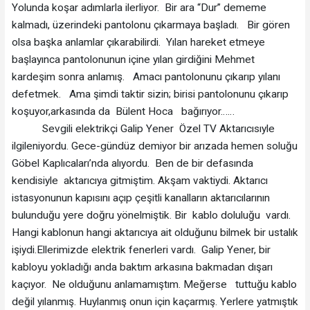
Yolunda koşar adımlarla ilerliyor. Bir ara “Dur” dememe
kalmadı, üzerindeki pantolonu çıkarmaya başladı. Bir gören
olsa başka anlamlar çıkarabilirdi. Yılan hareket etmeye
başlayınca pantolonunun içine yılan girdiğini Mehmet
kardeşim sonra anlamış. Amacı pantolonunu çıkarıp yılanı
defetmek. Ama şimdi taktir sizin; birisi pantolonunu çıkarıp
koşuyor,arkasında da Bülent Hoca bağırıyor……
Sevgili elektrikçi Galip Yener Özel TV Aktarıcısıyle
ilgileniyordu. Gece-gündüz demiyor bir arızada hemen soluğu
Göbel Kaplıcaları’nda alıyordu. Ben de bir defasında
kendisiyle aktarıcıya gitmiştim. Akşam vaktiydi. Aktarıcı
istasyonunun kapısını açıp çeşitli kanalların aktarıcılarının
bulunduğu yere doğru yönelmiştik. Bir kablo doluluğu vardı.
Hangi kablonun hangi aktarıcıya ait olduğunu bilmek bir ustalık
işiydi.Ellerimizde elektrik fenerleri vardı. Galip Yener, bir
kabloyu yokladığı anda baktım arkasına bakmadan dışarı
kaçıyor. Ne olduğunu anlamamıştım. Meğerse tuttuğu kablo
değil yılanmış. Huylanmış onun için kaçarmış. Yerlere yatmıştık