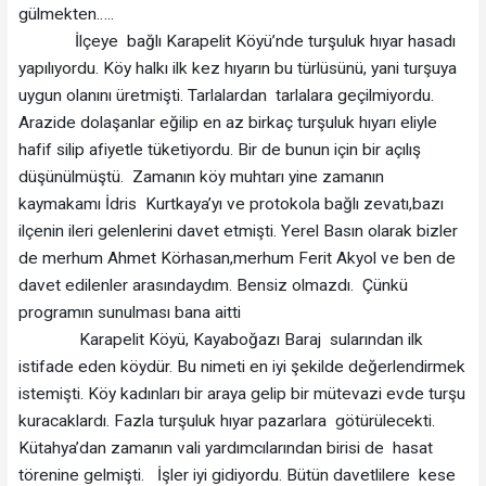
gülmekten…..
İlçeye bağlı Karapelit Köyü’nde turşuluk hıyar hasadı
yapılıyordu. Köy halkı ilk kez hıyarın bu türlüsünü, yani turşuya
uygun olanını üretmişti. Tarlalardan tarlalara geçilmiyordu.
Arazide dolaşanlar eğilip en az birkaç turşuluk hıyarı eliyle
hafif silip afiyetle tüketiyordu. Bir de bunun için bir açılış
düşünülmüştü. Zamanın köy muhtarı yine zamanın
kaymakamı İdris Kurtkaya’yı ve protokola bağlı zevatı,bazı
ilçenin ileri gelenlerini davet etmişti. Yerel Basın olarak bizler
de merhum Ahmet Körhasan,merhum Ferit Akyol ve ben de
davet edilenler arasındaydım. Bensiz olmazdı. Çünkü
programın sunulması bana aitti
Karapelit Köyü, Kayaboğazı Baraj sularından ilk
istifade eden köydür. Bu nimeti en iyi şekilde değerlendirmek
istemişti. Köy kadınları bir araya gelip bir mütevazi evde turşu
kuracaklardı. Fazla turşuluk hıyar pazarlara götürülecekti.
Kütahya’dan zamanın vali yardımcılarından birisi de hasat
törenine gelmişti. İşler iyi gidiyordu. Bütün davetlilere kese