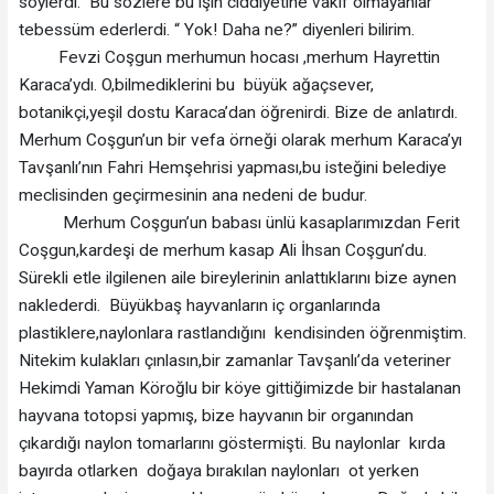
söylerdi. Bu sözlere bu işin ciddiyetine vakıf olmayanlar
tebessüm ederlerdi. “ Yok! Daha ne?” diyenleri bilirim.
Fevzi Coşgun merhumun hocası ,merhum Hayrettin
Karaca’ydı. O,bilmediklerini bu büyük ağaçsever,
botanikçi,yeşil dostu Karaca’dan öğrenirdi. Bize de anlatırdı.
Merhum Coşgun’un bir vefa örneği olarak merhum Karaca’yı
Tavşanlı’nın Fahri Hemşehrisi yapması,bu isteğini belediye
meclisinden geçirmesinin ana nedeni de budur.
Merhum Coşgun’un babası ünlü kasaplarımızdan Ferit
Coşgun,kardeşi de merhum kasap Ali İhsan Coşgun’du.
Sürekli etle ilgilenen aile bireylerinin anlattıklarını bize aynen
naklederdi. Büyükbaş hayvanların iç organlarında
plastiklere,naylonlara rastlandığını kendisinden öğrenmiştim.
Nitekim kulakları çınlasın,bir zamanlar Tavşanlı’da veteriner
Hekimdi Yaman Köroğlu bir köye gittiğimizde bir hastalanan
hayvana totopsi yapmış, bize hayvanın bir organından
çıkardığı naylon tomarlarını göstermişti. Bu naylonlar kırda
bayırda otlarken doğaya bırakılan naylonları ot yerken