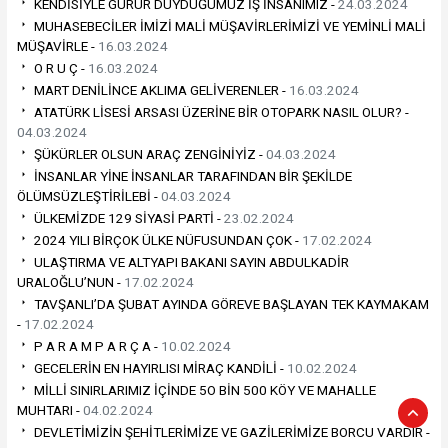
KENDİSİYLE GURUR DUYDUĞUMUZ İŞ İNSANIMIZ -
24.03.2024
MUHASEBECİLER İMİZİ MALİ MÜŞAVİRLERİMİZİ VE YEMİNLİ MALİ
MÜŞAVİRLE -
16.03.2024
O R U Ç -
16.03.2024
MART DENİLİNCE AKLIMA GELİVERENLER -
16.03.2024
ATATÜRK LİSESİ ARSASI ÜZERİNE BİR OTOPARK NASIL OLUR? -
04.03.2024
ŞÜKÜRLER OLSUN ARAÇ ZENGİNİYİZ -
04.03.2024
İNSANLAR YİNE İNSANLAR TARAFINDAN BİR ŞEKİLDE
ÖLÜMSÜZLEŞTİRİLEBİ -
04.03.2024
ÜLKEMİZDE 129 SİYASİ PARTİ -
23.02.2024
2024 YILI BİRÇOK ÜLKE NÜFUSUNDAN ÇOK -
17.02.2024
ULAŞTIRMA VE ALTYAPI BAKANI SAYIN ABDULKADİR
URALOĞLU’NUN -
17.02.2024
TAVŞANLI’DA ŞUBAT AYINDA GÖREVE BAŞLAYAN TEK KAYMAKAM
-
17.02.2024
P A R A M P A R Ç A -
10.02.2024
GECELERİN EN HAYIRLISI MİRAÇ KANDİLİ -
10.02.2024
MİLLİ SINIRLARIMIZ İÇİNDE 5O BİN 500 KÖY VE MAHALLE
MUHTARI -
04.02.2024
DEVLETİMİZİN ŞEHİTLERİMİZE VE GAZİLERİMİZE BORCU VARDIR -