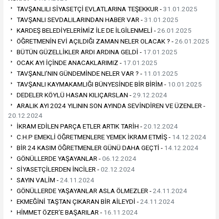
TAVŞANLILI SİYASETÇİ EVLATLARINA TEŞEKKUR -
31.01.2025
TAVŞANLI SEVDALILARINDAN HABER VAR -
31.01.2025
KARDEŞ BELEDİYELERİMİZ İLE DE İLGİLENMELİ -
26.01.2025
ÖĞRETMENİN EVİ AÇILDIĞI ZAMAN NELER OLACAK ? -
26.01.2025
BÜTÜN GÜZELLİKLER ARDI ARDINA GELDİ -
17.01.2025
OCAK AYI İÇİNDE ANACAKLARIMIZ -
17.01.2025
TAVŞANLI’NIN GÜNDEMİNDE NELER VAR ? -
11.01.2025
TAVŞANLI KAYMAKAMLIĞI BÜNYESİNDE BİR BİRİM -
10.01.2025
DEDELER KÖYLÜ HASAN KILIÇARSLAN -
29.12.2024
ARALIK AYI 2024 YILININ SON AYINDA SEVİNDİREN VE ÜZENLER -
20.12.2024
İKRAM EDİLEN PARÇA ETLER ARTIK TARİH -
20.12.2024
C.H.P EMEKLİ ÖĞRETMENLERE YEMEK İKRAM ETMİŞ -
14.12.2024
BİR 24 KASIM ÖĞRETMENLER GÜNÜ DAHA GEÇTİ -
14.12.2024
GÖNÜLLERDE YAŞAYANLAR -
06.12.2024
SİYASETÇİLERDEN İNCİLER -
02.12.2024
SAYIN VALİM -
24.11.2024
GÖNÜLLERDE YAŞAYANLAR ASLA ÖLMEZLER -
24.11.2024
EKMEĞİNİ TAŞTAN ÇIKARAN BİR AİLEYDİ -
24.11.2024
HİMMET ÖZER’E BAŞARILAR -
16.11.2024