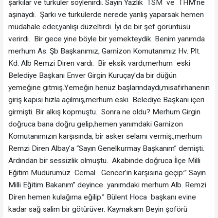
şarkılar ve türküler söylenirdi. Sayın Yazlık TSM ve THM’ne
aşinaydı. Şarkı ve türkülerde nerede yanlış yaparsak hemen
müdahale eder,yanlışı düzeltirdi. İyi de bir şef görüntüsü
verirdi. Bir gece yine böyle bir yemekteydik. Benim yanımda
merhum As. Şb Başkanımız, Garnizon Komutanımız Hv. Plt.
Kd. Alb Remzi Diren vardı. Bir eksik vardı,merhum eski
Belediye Başkanı Enver Girgin Kuruçay’da bir düğün
yemeğine gitmiş.Yemeğin henüz başlarındaydı,misafirhanenin
giriş kapısı hızla açılmış,merhum eski Belediye Başkanı içeri
girmişti. Bir alkış kopmuştu. Sonra ne oldu? Merhum Girgin
doğruca bana doğru gelip,hemen yanımdaki Garnizon
Komutanımızın karşısında, bir asker selamı vermiş:,merhum
Remzi Diren Albay’a “Sayın Genelkurmay Başkanım” demişti.
Ardından bir sessizlik olmuştu. Akabinde doğruca İlçe Milli
Eğitim Müdürümüz Cemal Gencer’in karşısına geçip:” Sayın
Milli Eğitim Bakanım” deyince yanımdaki merhum Alb. Remzi
Diren hemen kulağıma eğilip.” Bülent Hoca başkanı evine
kadar sağ salim bir götürüver. Kaymakam Beyin şoförü