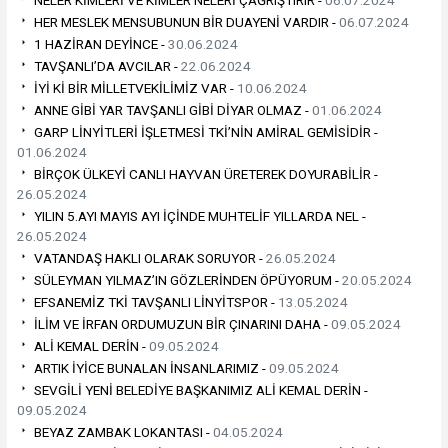
NELER KİMLERİ VE KİMLER NELERİ ÇAĞRIŞTIRIR -
06.07.2024
HER MESLEK MENSUBUNUN BİR DUAYENİ VARDIR -
06.07.2024
1 HAZİRAN DEYİNCE -
30.06.2024
TAVŞANLI’DA AVCILAR -
22.06.2024
İYİ Kİ BİR MİLLETVEKİLİMİZ VAR -
10.06.2024
ANNE GİBİ YAR TAVŞANLI GİBİ DİYAR OLMAZ -
01.06.2024
GARP LİNYİTLERİ İŞLETMESİ TKİ’NİN AMİRAL GEMİSİDİR -
01.06.2024
BİRÇOK ÜLKEYİ CANLI HAYVAN ÜRETEREK DOYURABİLİR -
26.05.2024
YILIN 5.AYI MAYIS AYI İÇİNDE MUHTELİF YILLARDA NEL -
26.05.2024
VATANDAŞ HAKLI OLARAK SORUYOR -
26.05.2024
SÜLEYMAN YILMAZ’IN GÖZLERİNDEN ÖPÜYORUM -
20.05.2024
EFSANEMİZ TKİ TAVŞANLI LİNYİTSPOR -
13.05.2024
İLİM VE İRFAN ORDUMUZUN BİR ÇINARINI DAHA -
09.05.2024
ALİ KEMAL DERİN -
09.05.2024
ARTIK İYİCE BUNALAN İNSANLARIMIZ -
09.05.2024
SEVGİLİ YENİ BELEDİYE BAŞKANIMIZ ALİ KEMAL DERİN -
09.05.2024
BEYAZ ZAMBAK LOKANTASI -
04.05.2024