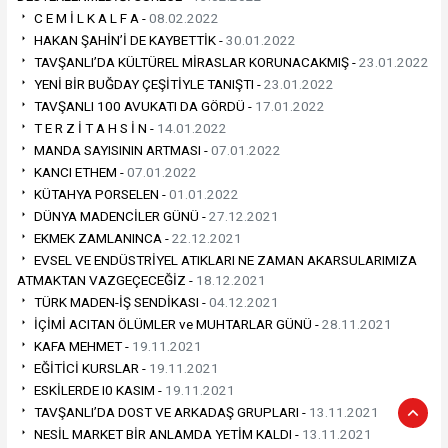
C E M İ L K A L F A -
08.02.2022
HAKAN ŞAHİN’İ DE KAYBETTİK -
30.01.2022
TAVŞANLI’DA KÜLTÜREL MİRASLAR KORUNACAKMIŞ -
23.01.2022
YENİ BİR BUĞDAY ÇEŞİTİYLE TANIŞTI -
23.01.2022
TAVŞANLI 100 AVUKATI DA GÖRDÜ -
17.01.2022
T E R Z İ T A H S İ N -
14.01.2022
MANDA SAYISININ ARTMASI -
07.01.2022
KANCI ETHEM -
07.01.2022
KÜTAHYA PORSELEN -
01.01.2022
DÜNYA MADENCİLER GÜNÜ -
27.12.2021
EKMEK ZAMLANINCA -
22.12.2021
EVSEL VE ENDÜSTRİYEL ATIKLARI NE ZAMAN AKARSULARIMIZA
ATMAKTAN VAZGEÇECEĞİZ -
18.12.2021
TÜRK MADEN-İŞ SENDİKASI -
04.12.2021
İÇİMİ ACITAN ÖLÜMLER ve MUHTARLAR GÜNÜ -
28.11.2021
KAFA MEHMET -
19.11.2021
EĞİTİCİ KURSLAR -
19.11.2021
ESKİLERDE I0 KASIM -
19.11.2021
TAVŞANLI’DA DOST VE ARKADAŞ GRUPLARI -
13.11.2021
NESİL MARKET BİR ANLAMDA YETİM KALDI -
13.11.2021