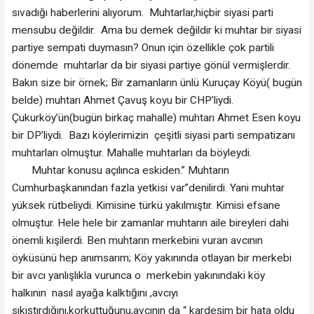
sıvadığı haberlerini alıyorum. Muhtarlar,hiçbir siyasi parti
mensubu değildir. Ama bu demek değildir ki muhtar bir siyasi
partiye sempati duymasın? Onun için özellikle çok partili
dönemde muhtarlar da bir siyasi partiye gönül vermişlerdir.
Bakın size bir örnek; Bir zamanların ünlü Kuruçay Köyü( bugün
belde) muhtarı Ahmet Çavuş koyu bir CHP’liydi.
Çukurköy’ün(bugün birkaç mahalle) muhtarı Ahmet Esen koyu
bir DP’liydi. Bazı köylerimizin çeşitli siyasi parti sempatizanı
muhtarları olmuştur. Mahalle muhtarları da böyleydi.
Muhtar konusu açılınca eskiden.” Muhtarın
Cumhurbaşkanından fazla yetkisi var”denilirdi. Yani muhtar
yüksek rütbeliydi. Kimisine türkü yakılmıştır. Kimisi efsane
olmuştur. Hele hele bir zamanlar muhtarın aile bireyleri dahi
önemli kişilerdi. Ben muhtarın merkebini vuran avcının
öyküsünü hep anımsarım; Köy yakınında otlayan bir merkebi
bir avcı yanlışlıkla vurunca o merkebin yakınındaki köy
halkının nasıl ayağa kalktığını ,avcıyı
sıkıştırdığını,korkuttuğunu,avcının da “ kardeşim bir hata oldu