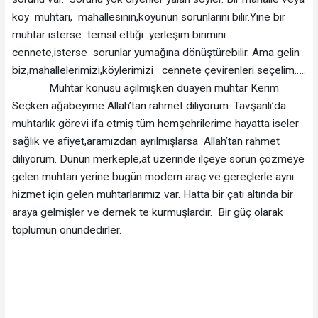
köy muhtarı, mahallesinin,köyünün sorunlarını bilir.Yine bir
muhtar isterse temsil ettiği yerleşim birimini
cennete,isterse sorunlar yumağına dönüştürebilir. Ama gelin
biz,mahallelerimizi,köylerimizi cennete çevirenleri seçelim…..
Muhtar konusu açılmışken duayen muhtar Kerim
Seçken ağabeyime Allah’tan rahmet diliyorum. Tavşanlı’da
muhtarlık görevi ifa etmiş tüm hemşehrilerime hayatta iseler
sağlık ve afiyet,aramızdan ayrılmışlarsa Allah’tan rahmet
diliyorum. Dünün merkeple,at üzerinde ilçeye sorun çözmeye
gelen muhtarı yerine bugün modern araç ve gereçlerle aynı
hizmet için gelen muhtarlarımız var. Hatta bir çatı altında bir
araya gelmişler ve dernek te kurmuşlardır. Bir güç olarak
toplumun önündedirler.