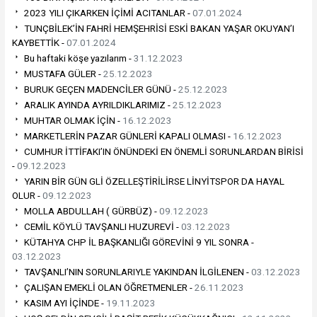
2023 YILI ÇIKARKEN İÇİMİ ACITANLAR -
07.01.2024
TUNÇBİLEK’İN FAHRİ HEMŞEHRİSİ ESKİ BAKAN YAŞAR OKUYAN’I
KAYBETTİK -
07.01.2024
Bu haftaki köşe yazılarım -
31.12.2023
MUSTAFA GÜLER -
25.12.2023
BURUK GEÇEN MADENCİLER GÜNÜ -
25.12.2023
ARALIK AYINDA AYRILDIKLARIMIZ -
25.12.2023
MUHTAR OLMAK İÇİN -
16.12.2023
MARKETLERİN PAZAR GÜNLERİ KAPALI OLMASI -
16.12.2023
CUMHUR İTTİFAKI’IN ÖNÜNDEKİ EN ÖNEMLİ SORUNLARDAN BİRİSİ
-
09.12.2023
YARIN BİR GÜN GLİ ÖZELLEŞTİRİLİRSE LİNYİTSPOR DA HAYAL
OLUR -
09.12.2023
MOLLA ABDULLAH ( GÜRBÜZ) -
09.12.2023
CEMİL KÖYLÜ TAVŞANLI HUZUREVİ -
03.12.2023
KÜTAHYA CHP İL BAŞKANLIĞI GÖREVİNİ 9 YIL SONRA -
03.12.2023
TAVŞANLI’NIN SORUNLARIYLE YAKINDAN İLGİLENEN -
03.12.2023
ÇALIŞAN EMEKLİ OLAN ÖĞRETMENLER -
26.11.2023
KASIM AYI İÇİNDE -
19.11.2023