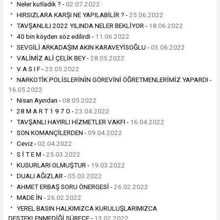
Neler kutladık ? -
02.07.2022
HIRSIZLARA KARŞI NE YAPILABİLİR ? -
25.06.2022
TAVŞANLILI 2022 YILINDA NELER BEKLİYOR -
18.06.2022
40 bin köyden söz edilirdi -
11.06.2022
SEVGİLİ ARKADAŞIM AKIN KARAVEYİSOĞLU -
03.06.2022
VALİMİZ ALİ ÇELİK BEY -
28.05.2022
V A S I F -
23.05.2022
NARKOTİK POLİSLERİNİN GÖREVİNİ ÖĞRETMENLERİMİZ YAPARDI -
16.05.2022
Nisan Ayından -
08.05.2022
28 M A R T 1 9 7 O -
23.04.2022
TAVŞANLI HAYIRLI HİZMETLER VAKFI -
16.04.2022
SON KOMANÇİLERDEN -
09.04.2022
Ceviz -
02.04.2022
S İ T E M -
25.03.2022
KUSURLARI OLMUŞTUR -
19.03.2022
DUALI AĞIZLAR -
05.03.2022
AHMET ERBAŞ SORU ÖNERGESİ -
26.02.2022
MADE İN -
26.02.2022
YEREL BASIN HALKIMIZCA KURULUŞLARIMIZCA
DESTEKLENMEDİĞİ SÜRECE -
13.02.2022