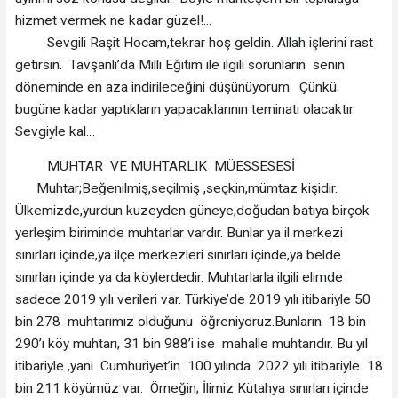
hizmet vermek ne kadar güzel!...
Sevgili Raşit Hocam,tekrar hoş geldin. Allah işlerini rast
getirsin. Tavşanlı’da Milli Eğitim ile ilgili sorunların senin
döneminde en aza indirileceğini düşünüyorum. Çünkü
bugüne kadar yaptıkların yapacaklarının teminatı olacaktır.
Sevgiyle kal…
MUHTAR VE MUHTARLIK MÜESSESESİ
Muhtar;Beğenilmiş,seçilmiş ,seçkin,mümtaz kişidir.
Ülkemizde,yurdun kuzeyden güneye,doğudan batıya birçok
yerleşim biriminde muhtarlar vardır. Bunlar ya il merkezi
sınırları içinde,ya ilçe merkezleri sınırları içinde,ya belde
sınırları içinde ya da köylerdedir. Muhtarlarla ilgili elimde
sadece 2019 yılı verileri var. Türkiye’de 2019 yılı itibariyle 50
bin 278 muhtarımız olduğunu öğreniyoruz.Bunların 18 bin
290’ı köy muhtarı, 31 bin 988’i ise mahalle muhtarıdır. Bu yıl
itibariyle ,yani Cumhuriyet’in 100.yılında 2022 yılı itibariyle 18
bin 211 köyümüz var. Örneğin; İlimiz Kütahya sınırları içinde