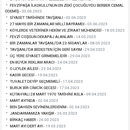
FEVZİPAŞA İLKOKULU’NUN EN ZEKİ ÇOCUĞUYDU BERBER CEMAL
ÖDEMİŞ -
03.06.2023
SİYASET TARİHİNDE TAVŞANLI -
03.06.2023
27 MAYIS BİR ZAMANLAR MİLLİ BAYRAMDI -
03.06.2023
KÖYLERDE VETERİNER HEKİM VE ZİRAAT MÜHENDİSİ -
18.05.2023
FEVZİ COŞGUN DEKAPAJ ALANLARI -
14.05.2023
BİR ZAMANLAR TAVŞANLI’DA 23 NİSAN’LAR -
08.05.2023
TAVŞANLI’DA BEDESTEN İÇİN GERİ SAYIM -
29.04.2023
ÜÇ YERE SİYASET GİRMEMELİDİR -
29.04.2023
EN BÜYÜK REKLAM ARACI -
24.04.2023
O LEYLEK AİLESİ -
23.04.2023
KADİR GECESİ -
19.04.2023
TUVALET DEYİP GEÇMEMELİ -
17.04.2023
BURUK BİR CİMCİK GECESİ -
17.04.2023
KÜTAHYALI 28 MART 1970 TARİHİNİ ASLA -
09.04.2023
MART AYI’NDA -
02.04.2023
BEN ŞAHSEN SEVİNENLERDENİM -
02.04.2023
JANDARMAMIZA YAKIŞIR -
26.03.2023
BİRKAÇ HABER -
26.03.2023
MART AYI DERT AYI -
19.03.2023