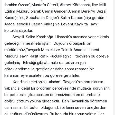
İbrahim Özcan’ı,Mustafa Gürer’i, Ahmet Körhasan’ı, İlçe Milli
Eğitim Müdürü olarak Cemal Gencer’i,Cemal Dereli’yi, Sezai
Kadıoğlu’nu, Sebahattin Dülger’i, Salim Karaboğa’yı gördüm.
Arada sevgili Hüseyin Kırkaş ve Levent Kayık ta aynı
koltuklardaydılar.
Sevgili Salim Karaboğa Hisarcık’a atanınca yerine kimin
geleceğini merak etmiştim. Duydum ki başarılı bir
müdürümüz,Tavşanlı Mesleki ve Teknik Anadolu Lisesi
Müdürü sayın Raşit Refik Küçükkağnıcı tedviren bu göreve
getirilmiş. Bilindiği gibi atamalarda tedviren yani
görevlendirme ile getirilenler daha sonra resmen bir
kararnameyle asaleten bu göreve getirilirler.
Kendisini telefonla kutladım. Tavşanlı’nın sorunlarının
yabancısı değil Bir program çerçevesinde mutlaka sorunların
bir çetelesini çıkaracak,en önemsizinden en önemlisine
doğru çözüm yoluna gidecektir. Ben Tavşanlı’da öğretmen
camiasının bir bütün olduğuna,birbirlerini seven bireylerden
oluştuğunu düşünüyorum. Bu konuda bir sorun yoktur. Her