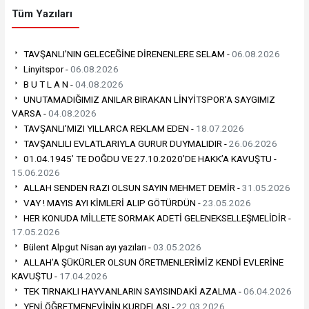
Tüm Yazıları
TAVŞANLI’NIN GELECEĞİNE DİRENENLERE SELAM -
06.08.2026
Linyitspor -
06.08.2026
B U T L A N -
04.08.2026
UNUTAMADIĞIMIZ ANILAR BIRAKAN LİNYİTSPOR’A SAYGIMIZ
VARSA -
04.08.2026
TAVŞANLI’MIZI YILLARCA REKLAM EDEN -
18.07.2026
TAVŞANLILI EVLATLARIYLA GURUR DUYMALIDIR -
26.06.2026
01.04.1945’ TE DOĞDU VE 27.10.2020’DE HAKK’A KAVUŞTU -
15.06.2026
ALLAH SENDEN RAZI OLSUN SAYIN MEHMET DEMİR -
31.05.2026
VAY ! MAYIS AYI KİMLERİ ALIP GÖTÜRDÜN -
23.05.2026
HER KONUDA MİLLETE SORMAK ADETİ GELENEKSELLEŞMELİDİR -
17.05.2026
Bülent Alpgut Nisan ayı yazıları -
03.05.2026
ALLAH’A ŞÜKÜRLER OLSUN ÖRETMENLERİMİZ KENDİ EVLERİNE
KAVUŞTU -
17.04.2026
TEK TIRNAKLI HAYVANLARIN SAYISINDAKİ AZALMA -
06.04.2026
YENİ ÖĞRETMENEVİNİN KURDELASI -
22.03.2026