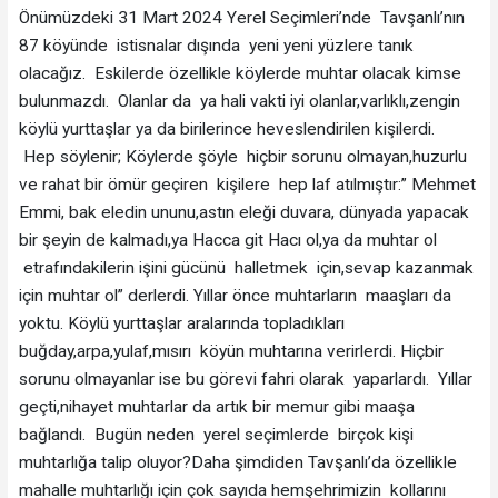
Önümüzdeki 31 Mart 2024 Yerel Seçimleri’nde Tavşanlı’nın
87 köyünde istisnalar dışında yeni yeni yüzlere tanık
olacağız. Eskilerde özellikle köylerde muhtar olacak kimse
bulunmazdı. Olanlar da ya hali vakti iyi olanlar,varlıklı,zengin
köylü yurttaşlar ya da birilerince heveslendirilen kişilerdi.
Hep söylenir; Köylerde şöyle hiçbir sorunu olmayan,huzurlu
ve rahat bir ömür geçiren kişilere hep laf atılmıştır:” Mehmet
Emmi, bak eledin ununu,astın eleği duvara, dünyada yapacak
bir şeyin de kalmadı,ya Hacca git Hacı ol,ya da muhtar ol
etrafındakilerin işini gücünü halletmek için,sevap kazanmak
için muhtar ol” derlerdi. Yıllar önce muhtarların maaşları da
yoktu. Köylü yurttaşlar aralarında topladıkları
buğday,arpa,yulaf,mısırı köyün muhtarına verirlerdi. Hiçbir
sorunu olmayanlar ise bu görevi fahri olarak yaparlardı. Yıllar
geçti,nihayet muhtarlar da artık bir memur gibi maaşa
bağlandı. Bugün neden yerel seçimlerde birçok kişi
muhtarlığa talip oluyor?Daha şimdiden Tavşanlı’da özellikle
mahalle muhtarlığı için çok sayıda hemşehrimizin kollarını