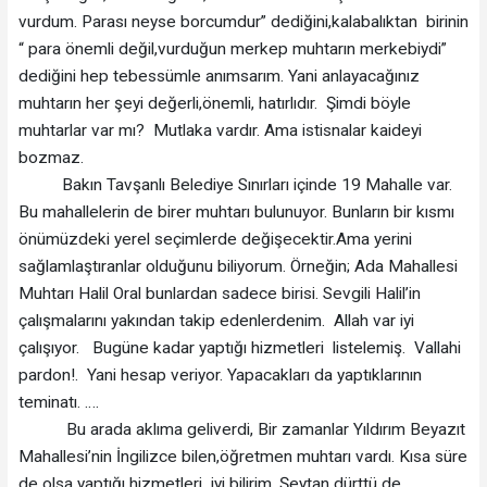
vurdum. Parası neyse borcumdur” dediğini,kalabalıktan birinin
“ para önemli değil,vurduğun merkep muhtarın merkebiydi”
dediğini hep tebessümle anımsarım. Yani anlayacağınız
muhtarın her şeyi değerli,önemli, hatırlıdır. Şimdi böyle
muhtarlar var mı? Mutlaka vardır. Ama istisnalar kaideyi
bozmaz.
Bakın Tavşanlı Belediye Sınırları içinde 19 Mahalle var.
Bu mahallelerin de birer muhtarı bulunuyor. Bunların bir kısmı
önümüzdeki yerel seçimlerde değişecektir.Ama yerini
sağlamlaştıranlar olduğunu biliyorum. Örneğin; Ada Mahallesi
Muhtarı Halil Oral bunlardan sadece birisi. Sevgili Halil’in
çalışmalarını yakından takip edenlerdenim. Allah var iyi
çalışıyor. Bugüne kadar yaptığı hizmetleri listelemiş. Vallahi
pardon!. Yani hesap veriyor. Yapacakları da yaptıklarının
teminatı. ….
Bu arada aklıma geliverdi, Bir zamanlar Yıldırım Beyazıt
Mahallesi’nin İngilizce bilen,öğretmen muhtarı vardı. Kısa süre
de olsa yaptığı hizmetleri iyi bilirim. Şeytan dürttü de