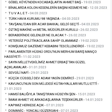
GÖBEL KÖYÜ’NDEN KOCABAŞLAR’IN AHMET BAŞ -
19.03.2023
BİNALARDA KOLON KESENLERİN BAŞINI KESMEYE NE -
12.03.2023
T U V A L E T -
04.03.2023
TÜRK HAVA KURUMU 98 YAŞINDA -
04.03.2023
TAVŞANLI’DAN BİR ACAR BAKKAL GELDİ GEÇTİ -
04.03.2023
ÖZTAŞ MAKİNE ve METAL MÜDÜRLER KURULU -
26.02.2023
BERABERİNDE GELENLER NE OLACAK ? -
26.02.2023
YETERSİZ POLİTİKACILARA SAHİP OLAMAMIZ -
19.02.2023
KOMŞUMUZ GAZİEMET KEBABINI TESCİLLENDİRDİ -
19.02.2023
PARLAMENTER HÜSNÜ ORDU’NUN MERHUM BARIŞ MANÇO
HASSİYETİ -
11.02.2023
SAYIN MİLLETVEKİLİMİZ AHMET ERBAŞ’TAN GÜZEL
AÇIKLAMALAR -
31.01.2023
SEVGİLİ NAFİ -
29.01.2023
KÜÇÜK CÜSSELİ DEV ADAM YASİN DEMİRCİ -
29.01.2023
KAVUNCU’NUN SON MÜJDESİ KÜTAHYALILARI MUTLU ETTİ -
21.01.2023
HAMSİ BALIĞIYLA TANIŞTIRAN HÜSEYİN ŞEN -
15.01.2023
İMAM AHMET VE ARKADAŞLARINA TEŞEKKÜRLER -
14.01.2023
KAPIMIZ HERKESE AÇIK -
07.01.2023
DOMANİÇ - YONCALI GÜZERGAHI -
07.01.2023