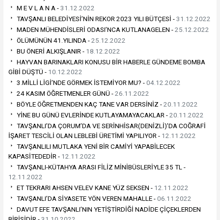
M E V L A N A -
31.12.2022
TAVŞANLI BELEDİYESİ’NİN REKOR 2023 YILI BÜTÇESİ -
31.12.2022
MADEN MÜHENDİSLERİ ODASI’NCA KUTLANAGELEN -
25.12.2022
ÖLÜMÜNÜN 41.YILINDA -
25.12.2022
BU ÖNERİ ALKIŞLANIR -
18.12.2022
HAYVAN BARINAKLARI KONUSU BİR HABERLE GÜNDEME BOMBA
GİBİ DÜŞTÜ -
10.12.2022
3.MİLLİ LİGİ’NDE GÖRMEK İSTEMİYOR MU? -
04.12.2022
24 KASIM ÖĞRETMENLER GÜNÜ -
26.11.2022
BÖYLE ÖĞRETMENDEN KAÇ TANE VAR DERSİNİZ -
20.11.2022
YİNE BU GÜNÜ EVLERİNDE KUTLAYAMAYACAKLAR -
20.11.2022
TAVŞANLI’DA ÇORUM’DA VE SERİNHİSAR(DENİZLİ)’DA COĞRAFİ
İŞARET TESCİLİ OLAN LEBLEBİ ÜRETİMİ YAPILIYOR -
12.11.2022
TAVŞANLILI MUTLAKA YENİ BİR CAMİYİ YAPABİLECEK
KAPASİTEDEDİR -
12.11.2022
TAVŞANLI-KÜTAHYA ARASI FİLİZ MİNİBÜSLERİYLE 35 TL -
12.11.2022
ET TEKRARI AHSEN VELEV KANE YÜZ SEKSEN -
12.11.2022
TAVŞANLI’DA SİYASETE YÖN VEREN MAHALLE -
06.11.2022
DAVUT EFE TAVŞANLI’NIN YETİŞTİRDİĞİ NADİDE ÇİÇEKLERDEN
BİRİSİDİR -
31.10.2022