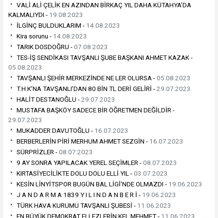
VALİ ALİ ÇELİK EN AZINDAN BİRKAÇ YIL DAHA KÜTAHYA’DA
KALMALIYDI -
19.08.2023
İLGİNÇ BULDUKLARIM -
14.08.2023
Kira sorunu -
14.08.2023
TARIK DOSDOĞRU -
07.08.2023
TES-İŞ SENDİKASI TAVŞANLI ŞUBE BAŞKANI AHMET KAZAK -
05.08.2023
TAVŞANLI ŞEHİR MERKEZİNDE NE LER OLURSA -
05.08.2023
T.H.K’NA TAVŞANLI’DAN 80 BİN TL DERİ GELİRİ -
29.07.2023
HALİT DESTANOĞLU -
29.07.2023
MUSTAFA BAŞKÖY SADECE BİR ÖĞRETMEN DEĞİLDİR -
29.07.2023
MUKADDER DAVUTOĞLU -
16.07.2023
BERBERLERİN PİRİ MERHUM AHMET SEZGİN -
16.07.2023
SÜRPRİZLER -
08.07.2023
9 AY SONRA YAPILACAK YEREL SEÇİMLER -
08.07.2023
KIRTASİYECİLİKTE DOLU DOLU ELLİ YIL -
03.07.2023
KESİN LİNYİTSPOR BUGÜN BAL LİGİ’NDE OLMAZDI -
19.06.2023
J A N D A R M A 1839 Y I L I N D A N B E R İ -
19.06.2023
TÜRK HAVA KURUMU TAVŞANLI ŞUBESİ -
11.06.2023
EN BÜYÜK DEMOKRAT ELLEZLERİN KEL MEHMET -
11.06.2023