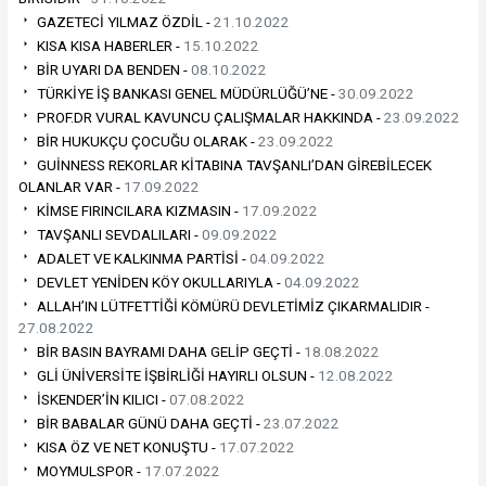
GAZETECİ YILMAZ ÖZDİL -
21.10.2022
KISA KISA HABERLER -
15.10.2022
BİR UYARI DA BENDEN -
08.10.2022
TÜRKİYE İŞ BANKASI GENEL MÜDÜRLÜĞÜ’NE -
30.09.2022
PROF.DR VURAL KAVUNCU ÇALIŞMALAR HAKKINDA -
23.09.2022
BİR HUKUKÇU ÇOCUĞU OLARAK -
23.09.2022
GUİNNESS REKORLAR KİTABINA TAVŞANLI’DAN GİREBİLECEK
OLANLAR VAR -
17.09.2022
KİMSE FIRINCILARA KIZMASIN -
17.09.2022
TAVŞANLI SEVDALILARI -
09.09.2022
ADALET VE KALKINMA PARTİSİ -
04.09.2022
DEVLET YENİDEN KÖY OKULLARIYLA -
04.09.2022
ALLAH’IN LÜTFETTİĞİ KÖMÜRÜ DEVLETİMİZ ÇIKARMALIDIR -
27.08.2022
BİR BASIN BAYRAMI DAHA GELİP GEÇTİ -
18.08.2022
GLİ ÜNİVERSİTE İŞBİRLİĞİ HAYIRLI OLSUN -
12.08.2022
İSKENDER’İN KILICI -
07.08.2022
BİR BABALAR GÜNÜ DAHA GEÇTİ -
23.07.2022
KISA ÖZ VE NET KONUŞTU -
17.07.2022
MOYMULSPOR -
17.07.2022