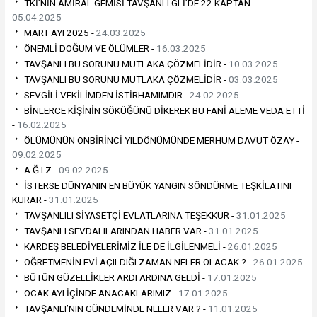
TKİ’NİN AMİRAL GEMİSİ TAVŞANLI GLİ’DE 22.KAPTAN -
05.04.2025
MART AYI 2025 -
24.03.2025
ÖNEMLİ DOĞUM VE ÖLÜMLER -
16.03.2025
TAVŞANLI BU SORUNU MUTLAKA ÇÖZMELİDİR -
10.03.2025
TAVŞANLI BU SORUNU MUTLAKA ÇÖZMELİDİR -
03.03.2025
SEVGİLİ VEKİLİMDEN İSTİRHAMIMDIR -
24.02.2025
BİNLERCE KİŞİNİN SÖKÜĞÜNÜ DİKEREK BU FANİ ALEME VEDA ETTİ
-
16.02.2025
ÖLÜMÜNÜN ONBİRİNCİ YILDÖNÜMÜNDE MERHUM DAVUT ÖZAY -
09.02.2025
A Ğ I Z -
09.02.2025
İSTERSE DÜNYANIN EN BÜYÜK YANGIN SÖNDÜRME TEŞKİLATINI
KURAR -
31.01.2025
TAVŞANLILI SİYASETÇİ EVLATLARINA TEŞEKKUR -
31.01.2025
TAVŞANLI SEVDALILARINDAN HABER VAR -
31.01.2025
KARDEŞ BELEDİYELERİMİZ İLE DE İLGİLENMELİ -
26.01.2025
ÖĞRETMENİN EVİ AÇILDIĞI ZAMAN NELER OLACAK ? -
26.01.2025
BÜTÜN GÜZELLİKLER ARDI ARDINA GELDİ -
17.01.2025
OCAK AYI İÇİNDE ANACAKLARIMIZ -
17.01.2025
TAVŞANLI’NIN GÜNDEMİNDE NELER VAR ? -
11.01.2025