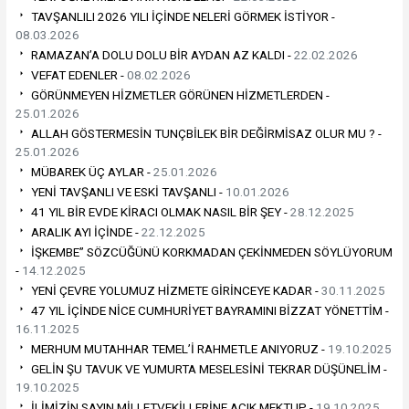
TAVŞANLILI 2026 YILI İÇİNDE NELERİ GÖRMEK İSTİYOR -
08.03.2026
RAMAZAN’A DOLU DOLU BİR AYDAN AZ KALDI -
22.02.2026
VEFAT EDENLER -
08.02.2026
GÖRÜNMEYEN HİZMETLER GÖRÜNEN HİZMETLERDEN -
25.01.2026
ALLAH GÖSTERMESİN TUNÇBİLEK BİR DEĞİRMİSAZ OLUR MU ? -
25.01.2026
MÜBAREK ÜÇ AYLAR -
25.01.2026
YENİ TAVŞANLI VE ESKİ TAVŞANLI -
10.01.2026
41 YIL BİR EVDE KİRACI OLMAK NASIL BİR ŞEY -
28.12.2025
ARALIK AYI İÇİNDE -
22.12.2025
İŞKEMBE” SÖZCÜĞÜNÜ KORKMADAN ÇEKİNMEDEN SÖYLÜYORUM
-
14.12.2025
YENİ ÇEVRE YOLUMUZ HİZMETE GİRİNCEYE KADAR -
30.11.2025
47 YIL İÇİNDE NİCE CUMHURİYET BAYRAMINI BİZZAT YÖNETTİM -
16.11.2025
MERHUM MUTAHHAR TEMEL’İ RAHMETLE ANIYORUZ -
19.10.2025
GELİN ŞU TAVUK VE YUMURTA MESELESİNİ TEKRAR DÜŞÜNELİM -
19.10.2025
İLİMİZİN SAYIN MİLLETVEKİLLERİNE AÇIK MEKTUP -
19.10.2025