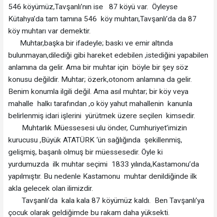
546 köyümüz,Tavşanlı’nın ise 87 köyü var. Öyleyse
Kütahya’da tam tamına 546 köy muhtarı,Tavşanlı’da da 87
köy muhtarı var demektir.
Muhtar,başka bir ifadeyle; baskı ve emir altında
bulunmayan,dilediği gibi hareket edebilen ,istediğini yapabilen
anlamına da gelir. Ama bir muhtar için böyle bir şey söz
konusu değildir. Muhtar; özerk,otonom anlamına da gelir.
Benim konumla ilgili değil. Ama asıl muhtar; bir köy veya
mahalle halkı tarafından ,o köy yahut mahallenin kanunla
belirlenmiş idari işlerini yürütmek üzere seçilen kimsedir.
Muhtarlık Müessesesi ulu önder, Cumhuriyet’imizin
kurucusu ,Büyük ATATÜRK ‘ün sağlığında şekillenmiş,
gelişmiş, başarılı olmuş bir müessesedir. Öyle ki
yurdumuzda ilk muhtar seçimi 1833 yılında,Kastamonu’da
yapılmıştır. Bu nedenle Kastamonu muhtar denildiğinde ilk
akla gelecek olan ilimizdir.
Tavşanlı’da kala kala 87 köyümüz kaldı. Ben Tavşanlı’ya
çocuk olarak geldiğimde bu rakam daha yüksekti.