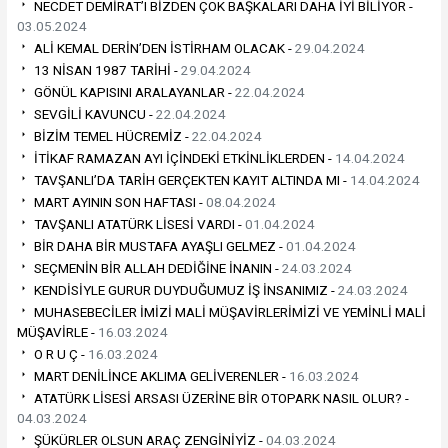
NECDET DEMİRAT’I BİZDEN ÇOK BAŞKALARI DAHA İYİ BİLİYOR -
03.05.2024
ALİ KEMAL DERİN’DEN İSTİRHAM OLACAK -
29.04.2024
13 NİSAN 1987 TARİHİ -
29.04.2024
GÖNÜL KAPISINI ARALAYANLAR -
22.04.2024
SEVGİLİ KAVUNCU -
22.04.2024
BİZİM TEMEL HÜCREMİZ -
22.04.2024
İTİKAF RAMAZAN AYI İÇİNDEKİ ETKİNLİKLERDEN -
14.04.2024
TAVŞANLI’DA TARİH GERÇEKTEN KAYIT ALTINDA MI -
14.04.2024
MART AYININ SON HAFTASI -
08.04.2024
TAVŞANLI ATATÜRK LİSESİ VARDI -
01.04.2024
BİR DAHA BİR MUSTAFA AYAŞLI GELMEZ -
01.04.2024
SEÇMENİN BİR ALLAH DEDİĞİNE İNANIN -
24.03.2024
KENDİSİYLE GURUR DUYDUĞUMUZ İŞ İNSANIMIZ -
24.03.2024
MUHASEBECİLER İMİZİ MALİ MÜŞAVİRLERİMİZİ VE YEMİNLİ MALİ
MÜŞAVİRLE -
16.03.2024
O R U Ç -
16.03.2024
MART DENİLİNCE AKLIMA GELİVERENLER -
16.03.2024
ATATÜRK LİSESİ ARSASI ÜZERİNE BİR OTOPARK NASIL OLUR? -
04.03.2024
ŞÜKÜRLER OLSUN ARAÇ ZENGİNİYİZ -
04.03.2024