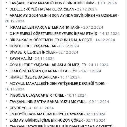
TAVŞANLI KAYMAKAMLIĞI BÜNYESİNDE BİR BİRİM -
10.01.2025
DEDELER KÖYLÜ HASAN KILIÇARSLAN -
29.12.2024
ARALIK AYI 2024 YILININ SON AYINDA SEVİNDİREN VE ÜZENLER -
20.12.2024
İKRAM EDİLEN PARÇA ETLER ARTIK TARİH -
20.12.2024
C.H.P EMEKLİ ÖĞRETMENLERE YEMEK İKRAM ETMİŞ -
14.12.2024
BİR 24 KASIM ÖĞRETMENLER GÜNÜ DAHA GEÇTİ -
14.12.2024
GÖNÜLLERDE YAŞAYANLAR -
06.12.2024
SİYASETÇİLERDEN İNCİLER -
02.12.2024
SAYIN VALİM -
24.11.2024
GÖNÜLLERDE YAŞAYANLAR ASLA ÖLMEZLER -
24.11.2024
EKMEĞİNİ TAŞTAN ÇIKARAN BİR AİLEYDİ -
24.11.2024
HİMMET ÖZER’E BAŞARILAR -
16.11.2024
MOYMUL MAHALLESİ’NDEN YETİŞENLER DERNEĞİ 'NDEN -
16.11.2024
İNEGÖL’E ULAŞACAK BİR TÜNEL -
10.11.2024
TAVŞANLI’NIN BATIYA BAKAN YÜZÜ MOYMUL -
09.11.2024
ÇEVRE YOLU -
08.11.2024
EN BÜYÜK BAYRAM CUMHURİYET BAYRAMI -
02.11.2024
EKİM AYI GİRİNCE İÇİME BİR HÜZÜN ÇÖKER -
02.11.2024
TAVŞANLI ATATÜRK İLKOKULU BİR ÇINARINI DAHA KAYBETTİ -