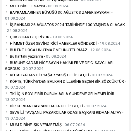
MOTOSİKLET SAYISI -
08.09.2024
BAYRAMLARIN EN BÜYÜĞÜ 30 AĞUSTOS ZAFER BAYRAMI -
01.09.2024
İŞ BANKASI 26 AĞUSTOS 2024 TARİHİNDE 100 YAŞINDA OLACAK
-
24.08.2024
ÇOK SICAK GEÇİRİYOR -
19.08.2024
HİMMET ÖZER SEVİNDİRİCİ HABERLER GÖNDERDİ -
19.08.2024
BÜLENT HOCA UNUTMAZ VE UNUTTURMAZ -
12.08.2024
Bu haftaki yazılarım -
05.08.2024
BUGÜNE KADAR NİCE SAYIN HAKİMLER VE DE C. SAVCILARI
GÖRDÜK -
30.07.2024
KÜTAHYA’DAN BİR YAŞAR YAKIŞ GELİP GEÇTİ -
30.07.2024
KÖFTE, TÜRKİYE’DEN BALKAN DİLLERİNE GEÇEN BİR SÖZCÜKTÜR -
30.07.2024
TKİ İÇİN BÖYLE BİR DURUM ASLA GÜNDEME GELMEMELİDİR -
13.07.2024
BİR KURBAN BAYRAMI DAHA GELİP GEÇTİ -
13.07.2024
SEVGİLİ TAVŞANLI PAZARCILAR ODASI BAŞKANI RIDVAN ALTAY -
13.07.2024
MUM DİBİNE IŞIK VERMEZMİŞ -
06.07.2024