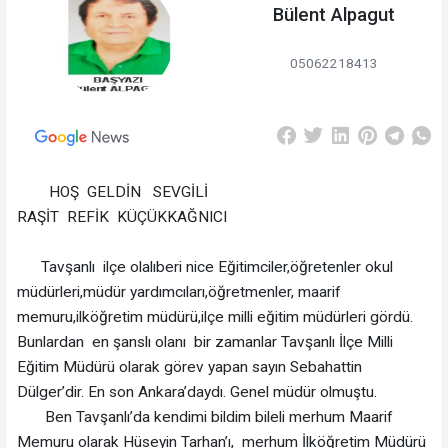
Bülent Alpagut
05062218413
HOŞ GELDİN SEVGİLİ
RAŞİT REFİK KÜÇÜKKAĞNICI
Tavşanlı ilçe olalıberi nice Eğitimciler,öğretenler okul
müdürleri,müdür yardımcıları,öğretmenler, maarif
memuru,ilköğretim müdürü,ilçe milli eğitim müdürleri gördü.
Bunlardan en şanslı olanı bir zamanlar Tavşanlı İlçe Milli
Eğitim Müdürü olarak görev yapan sayın Sebahattin
Dülger’dir. En son Ankara’daydı. Genel müdür olmuştu.
Ben Tavşanlı’da kendimi bildim bileli merhum Maarif
Memuru olarak Hüseyin Tarhan’ı, merhum İlköğretim Müdürü