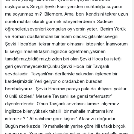
söylüyorum; Sevgili Şevki Eser yeniden muhtarlığa soyunur
mu soyunmaz mı? Bilemem. Ama ben kendisini tekrar uzun
süreli muhtar olarak görmek isteyenlerdenim. Sadece
öğrencileri,sevenleri,komşuları oy versin yeter. Benim Yörük
ve Roman dostlarımdan bir ricam olacak; gitsinler,sevgili
Şevki Hoca’dan tekrar muhtar olmasını istesinler. İnanıyorum
ki sevgili meslektaşım,İngilizce öğretmeni,yakinen
tanıdığımız,bildiğimiz,bizden biri olan Şevki Hoca bu isteği
geri çevirmeyecektir.Çünkü Şevki Hoca bir Tavşanlı
sevdalısıdır. Tavşanlı’nın dertleriyle yakından ilgilenen bir
kardeşimizdir. Yeri geliyor o oradan,ben buradan
bombalıyoruz. Şevki Hoca’nın paraya pula da ihtiyacı yoktur
O ünlü sözleri.” Mesele Tavşanlı ise gerisi teferruattır”
diyenlerdendir. O’nun Tavşanlı sevdasını kimse ölçemez.
İngilizce bilen,yüksek tahsilli bir mahalle muhtarını kim
istemez ? “ At sahibine göre kişner” Atasözü doğrudur.
Bugün merkezde 19 mahallenin yerine göre irili ufaklı birçok
sorunu var. Sorunu yok diyenler yalan söyler. Bir mahalle veya