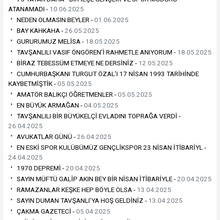
ATANAMADI -
10.06.2025
NEDEN OLMASIN BEYLER -
01.06.2025
BAY KAHKAHA -
26.05.2025
GURURUMUZ MELİSA -
18.05.2025
TAVŞANLILI VASIF ÖNGÖREN’İ RAHMETLE ANIYORUM -
18.05.2025
BİRAZ TEBESSÜM ETMEYE NE DERSİNİZ -
12.05.2025
CUMHURBAŞKANI TURGUT ÖZAL’I 17 NİSAN 1993 TARİHİNDE
KAYBETMİŞTİK -
05.05.2025
AMATÖR BALIKÇI ÖĞRETMENLER -
05.05.2025
EN BÜYÜK ARMAĞAN -
04.05.2025
TAVŞANLILI BİR BÜYÜKELÇİ EVLADINI TOPRAĞA VERDİ -
26.04.2025
AVUKATLAR GÜNÜ -
26.04.2025
EN ESKİ SPOR KULÜBÜMÜZ GENÇLİKSPOR 23 NİSAN İTİBARİYL -
24.04.2025
1970 DEPREMİ -
20.04.2025
SAYIN MÜFTÜ GALİP AKIN BEY BİR NİSAN İTİBARİYLE -
20.04.2025
RAMAZANLAR KEŞKE HEP BÖYLE OLSA -
13.04.2025
SAYIN DUMAN TAVŞANLI’YA HOŞ GELDİNİZ -
13.04.2025
ÇAKMA GAZETECİ -
05.04.2025