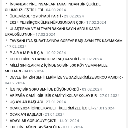
İNSANLAR YİNE İNSANLAR TARAFINDAN BİR ŞEKİLDE
ÖLÜMSÜZLEŞTİRİLEBİ -
04.03.2024
ÜLKEMİZDE 129 SİYASİ PARTİ -
23.02.2024
2024 YILI BİRÇOK ÜLKE NÜFUSUNDAN ÇOK -
17.02.2024
ULAŞTIRMA VE ALTYAPI BAKANI SAYIN ABDULKADİR
URALOĞLU’NUN -
17.02.2024
TAVŞANLI’DA ŞUBAT AYINDA GÖREVE BAŞLAYAN TEK KAYMAKAM
-
17.02.2024
P A R A M P A R Ç A -
10.02.2024
GECELERİN EN HAYIRLISI MİRAÇ KANDİLİ -
10.02.2024
MİLLİ SINIRLARIMIZ İÇİNDE 5O BİN 500 KÖY VE MAHALLE
MUHTARI -
04.02.2024
DEVLETİMİZİN ŞEHİTLERİMİZE VE GAZİLERİMİZE BORCU VARDIR -
04.02.2024
İLGİNÇ BİR SORU BENİ DE DÜŞÜNDÜRDÜ -
03.02.2024
ARİFAĞA CAMİİ GİBİ BİR CAMİ’Yİ KOLAY KOLAY BİR -
27.01.2024
ÜÇ AYLAR BAŞLADI -
27.01.2024
OCAK 2024 İÇİNDE KAYBETTİKLERİMİZLE İLGİLİ -
21.01.2024
OCAK AYI BAŞLADI -
21.01.2024
ADAYLAR GÖRÜCÜYE ÇIKTI -
14.01.2024
100 BİNİ AŞKIN TAVŞANLI’DA -
07.01.2024