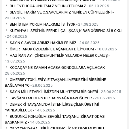
BÜLENT HOCA UNUTMAZ VE UNUTTURMAZ -
05.10.2025
SEVGİLİ HAKİM VE C.SAVCILARIMIZ YENİDEN CÜPPELERİNİ -
23.09.2025
BEN İSTEMİYORUM HALKIMIZ İSTİYOR -
24.08.2025
KÜTAHYA LİSESİ’NİN EFENDİ, ÇALIŞKAN,KİBAR ÖĞRENCİSİ 8 OKUL
-
24.08.2025
SAYIN C.SAVCILARIMIZ HAKİMLERİMİZ -
24.08.2025
ÖMER FARUK ÖZDEMİR’E BAŞARILAR DİLİYORUM -
10.08.2025
HAZİRAN AYI İÇİNDE MUHTELİF YILLARDA NELER OLMUŞ -
13.07.2025
KOCAÇAY NE ZAMAN ACABA GONDOLLARA AÇILACAK -
28.06.2025
ÖMERBEY TOKİLERİYLE TAVŞANLI MERKEZİNİ BİRBİRİNE
BAĞLAYAN YO -
28.06.2025
SAYIN MİLLETVEKİLİMİZDEN MUHTEŞEM BİR ÖNERİ -
28.06.2025
TAVŞANLI MODERN BİR BARINAĞA KAVUŞUYOR -
25.06.2025
DEMEK Kİ TAVŞANLI’DA İSTENİLİRSE ÇİLEK ÜRETİMİ
YAPILABİLECEK -
14.06.2025
BUGÜNKÜ KONUĞUM SEVGİLİ TAVŞANLI ZİRAAT ODASI
BAŞKANIMIZ -
14.06.2025
75 YATAK DAHA - BİR İLÇE GENÇLİK VE SPOR MÜDÜRÜ