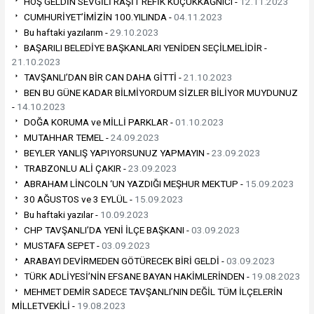
HOŞ GELDİN SEVGİLİ RAŞİT REFİK KÜÇÜKKAĞNICI -
12.11.2023
CUMHURİYET’İMİZİN 100.YILINDA -
04.11.2023
Bu haftaki yazılarım -
29.10.2023
BAŞARILI BELEDİYE BAŞKANLARI YENİDEN SEÇİLMELİDİR -
21.10.2023
TAVŞANLI’DAN BİR CAN DAHA GİTTİ -
21.10.2023
BEN BU GÜNE KADAR BİLMİYORDUM SİZLER BİLİYOR MUYDUNUZ
-
14.10.2023
DOĞA KORUMA ve MİLLİ PARKLAR -
01.10.2023
MUTAHHAR TEMEL -
24.09.2023
BEYLER YANLIŞ YAPIYORSUNUZ YAPMAYIN -
23.09.2023
TRABZONLU ALİ ÇAKIR -
23.09.2023
ABRAHAM LİNCOLN ‘UN YAZDIĞI MEŞHUR MEKTUP -
15.09.2023
30 AĞUSTOS ve 3 EYLÜL -
15.09.2023
Bu haftaki yazılar -
10.09.2023
CHP TAVŞANLI’DA YENİ İLÇE BAŞKANI -
03.09.2023
MUSTAFA SEPET -
03.09.2023
ARABAYI DEVİRMEDEN GÖTÜRECEK BİRİ GELDİ -
03.09.2023
TÜRK ADLİYESİ’NİN EFSANE BAYAN HAKİMLERİNDEN -
19.08.2023
MEHMET DEMİR SADECE TAVŞANLI’NIN DEĞİL TÜM İLÇELERİN
MİLLETVEKİLİ -
19.08.2023