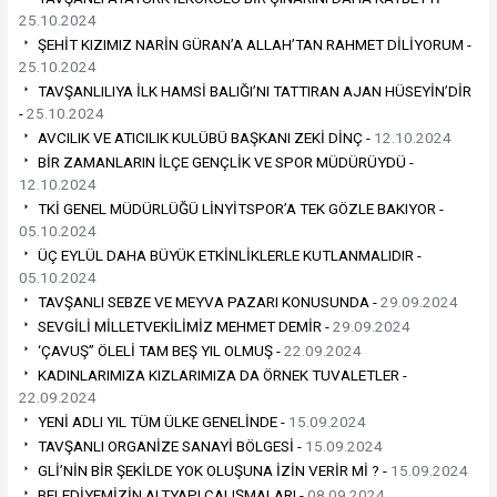
25.10.2024
ŞEHİT KIZIMIZ NARİN GÜRAN’A ALLAH’TAN RAHMET DİLİYORUM -
25.10.2024
TAVŞANLILIYA İLK HAMSİ BALIĞI’NI TATTIRAN AJAN HÜSEYİN’DİR
-
25.10.2024
AVCILIK VE ATICILIK KULÜBÜ BAŞKANI ZEKİ DİNÇ -
12.10.2024
BİR ZAMANLARIN İLÇE GENÇLİK VE SPOR MÜDÜRÜYDÜ -
12.10.2024
TKİ GENEL MÜDÜRLÜĞÜ LİNYİTSPOR’A TEK GÖZLE BAKIYOR -
05.10.2024
ÜÇ EYLÜL DAHA BÜYÜK ETKİNLİKLERLE KUTLANMALIDIR -
05.10.2024
TAVŞANLI SEBZE VE MEYVA PAZARI KONUSUNDA -
29.09.2024
SEVGİLİ MİLLETVEKİLİMİZ MEHMET DEMİR -
29.09.2024
‘ÇAVUŞ” ÖLELİ TAM BEŞ YIL OLMUŞ -
22.09.2024
KADINLARIMIZA KIZLARIMIZA DA ÖRNEK TUVALETLER -
22.09.2024
YENİ ADLI YIL TÜM ÜLKE GENELİNDE -
15.09.2024
TAVŞANLI ORGANİZE SANAYİ BÖLGESİ -
15.09.2024
GLİ’NİN BİR ŞEKİLDE YOK OLUŞUNA İZİN VERİR Mİ ? -
15.09.2024
BELEDİYEMİZİN ALTYAPI ÇALIŞMALARI -
08.09.2024