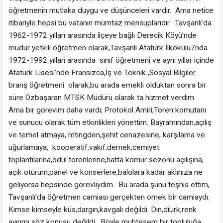
öğretmenin mutlaka duygu ve düşünceleri vardır. Ama netice
itibariyle hepsi bu vatanın mümtaz mensuplarıdır. Tavşanlı’da
1962-1972 yılları arasında ilçeye bağlı Derecik Köyü’nde
müdür yetkili öğretmen olarak,Tavşanlı Atatürk İlkokulu7nda
1972-1992 yılları arasında sınıf öğretmeni ve aynı yıllar içinde
Atatürk Lisesi’nde Fransızca,İş ve Teknik ,Sosyal Bilgiler
branş öğretmeni olarak,bu arada emekli olduktan sonra bir
süre Özbaşaran MTSK Müdürü olarak ta hizmet verdim.
Ama bir görevim daha vardı; Protokol Amiri,Tören komutanı
ve sunucu olarak tüm etkinlikleri yönettim. Bayramından,açılış
ve temel atmaya, mtingden,şehit cenazesine, karşılama ve
uğurlamaya, kooperatif,vakıf,dernek,cemiyet
toplantılarına,ödül törenlerine,hatta kömür sezonu açılışına,
açık oturum,panel ve konserlere,balolara kadar aklınıza ne
geliyorsa hepsinde görevliydim. Bu arada şunu teşhis ettim,
Tavşanlı’da öğretmen camiası gerçekten örnek bir camiaydı.
Kimse kimseyle küs,dargın,kavgalı değildi. Din,dil,ırk,renk
ayırımı söz konusu değildi. Böyle muhteşem bir topluluğa