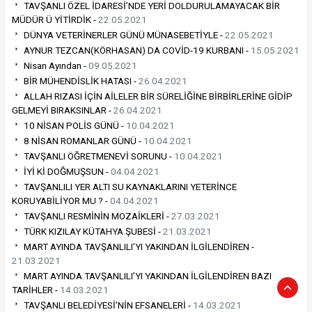
TAVŞANLI ÖZEL İDARESİ’NDE YERİ DOLDURULAMAYACAK BİR
MÜDÜR Ü YİTİRDİK -
22.05.2021
DÜNYA VETERİNERLER GÜNÜ MÜNASEBETİYLE -
22.05.2021
AYNUR TEZCAN(KÖRHASAN) DA COVİD-19 KURBANI -
15.05.2021
Nisan Ayından -
09.05.2021
BİR MÜHENDİSLİK HATASI -
26.04.2021
ALLAH RIZASI İÇİN AİLELER BİR SÜRELİĞİNE BİRBİRLERİNE GİDİP
GELMEYİ BIRAKSINLAR -
26.04.2021
10 NİSAN POLİS GÜNÜ -
10.04.2021
8 NİSAN ROMANLAR GÜNÜ -
10.04.2021
TAVŞANLI ÖĞRETMENEVİ SORUNU -
10.04.2021
İYİ Kİ DOĞMUŞSUN -
04.04.2021
TAVŞANLILI YER ALTI SU KAYNAKLARINI YETERİNCE
KORUYABİLİYOR MU ? -
04.04.2021
TAVŞANLI RESMİNİN MOZAİKLERİ -
27.03.2021
TÜRK KIZILAY KÜTAHYA ŞUBESİ -
21.03.2021
MART AYINDA TAVŞANLILI’YI YAKINDAN İLGİLENDİREN -
21.03.2021
MART AYINDA TAVŞANLILI’YI YAKINDAN İLGİLENDİREN BAZI
TARİHLER -
14.03.2021
TAVŞANLI BELEDİYESİ’NİN EFSANELERİ -
14.03.2021