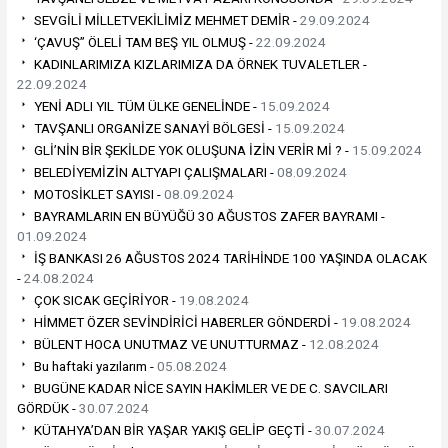
SEVGİLİ MİLLETVEKİLİMİZ MEHMET DEMİR -
29.09.2024
‘ÇAVUŞ” ÖLELİ TAM BEŞ YIL OLMUŞ -
22.09.2024
KADINLARIMIZA KIZLARIMIZA DA ÖRNEK TUVALETLER -
22.09.2024
YENİ ADLI YIL TÜM ÜLKE GENELİNDE -
15.09.2024
TAVŞANLI ORGANİZE SANAYİ BÖLGESİ -
15.09.2024
GLİ’NİN BİR ŞEKİLDE YOK OLUŞUNA İZİN VERİR Mİ ? -
15.09.2024
BELEDİYEMİZİN ALTYAPI ÇALIŞMALARI -
08.09.2024
MOTOSİKLET SAYISI -
08.09.2024
BAYRAMLARIN EN BÜYÜĞÜ 30 AĞUSTOS ZAFER BAYRAMI -
01.09.2024
İŞ BANKASI 26 AĞUSTOS 2024 TARİHİNDE 100 YAŞINDA OLACAK
-
24.08.2024
ÇOK SICAK GEÇİRİYOR -
19.08.2024
HİMMET ÖZER SEVİNDİRİCİ HABERLER GÖNDERDİ -
19.08.2024
BÜLENT HOCA UNUTMAZ VE UNUTTURMAZ -
12.08.2024
Bu haftaki yazılarım -
05.08.2024
BUGÜNE KADAR NİCE SAYIN HAKİMLER VE DE C. SAVCILARI
GÖRDÜK -
30.07.2024
KÜTAHYA’DAN BİR YAŞAR YAKIŞ GELİP GEÇTİ -
30.07.2024