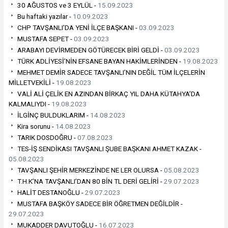
30 AĞUSTOS ve 3 EYLÜL -
15.09.2023
Bu haftaki yazılar -
10.09.2023
CHP TAVŞANLI’DA YENİ İLÇE BAŞKANI -
03.09.2023
MUSTAFA SEPET -
03.09.2023
ARABAYI DEVİRMEDEN GÖTÜRECEK BİRİ GELDİ -
03.09.2023
TÜRK ADLİYESİ’NİN EFSANE BAYAN HAKİMLERİNDEN -
19.08.2023
MEHMET DEMİR SADECE TAVŞANLI’NIN DEĞİL TÜM İLÇELERİN
MİLLETVEKİLİ -
19.08.2023
VALİ ALİ ÇELİK EN AZINDAN BİRKAÇ YIL DAHA KÜTAHYA’DA
KALMALIYDI -
19.08.2023
İLGİNÇ BULDUKLARIM -
14.08.2023
Kira sorunu -
14.08.2023
TARIK DOSDOĞRU -
07.08.2023
TES-İŞ SENDİKASI TAVŞANLI ŞUBE BAŞKANI AHMET KAZAK -
05.08.2023
TAVŞANLI ŞEHİR MERKEZİNDE NE LER OLURSA -
05.08.2023
T.H.K’NA TAVŞANLI’DAN 80 BİN TL DERİ GELİRİ -
29.07.2023
HALİT DESTANOĞLU -
29.07.2023
MUSTAFA BAŞKÖY SADECE BİR ÖĞRETMEN DEĞİLDİR -
29.07.2023
MUKADDER DAVUTOĞLU -
16.07.2023