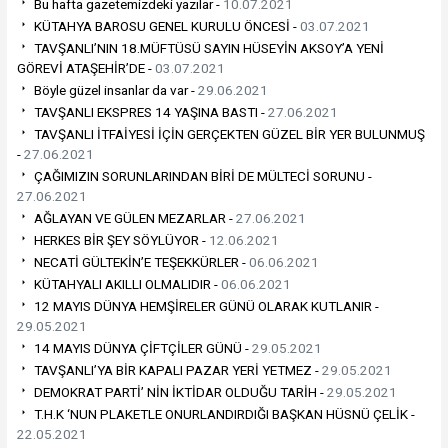
Bu hafta gazetemizdeki yazılar -
10.07.2021
KÜTAHYA BAROSU GENEL KURULU ÖNCESİ -
03.07.2021
TAVŞANLI’NIN 18.MÜFTÜSÜ SAYIN HÜSEYİN AKSOY’A YENİ
GÖREVİ ATAŞEHİR’DE -
03.07.2021
Böyle güzel insanlar da var -
29.06.2021
TAVŞANLI EKSPRES 14 YAŞINA BASTI -
27.06.2021
TAVŞANLI İTFAİYESİ İÇİN GERÇEKTEN GÜZEL BİR YER BULUNMUŞ
-
27.06.2021
ÇAĞIMIZIN SORUNLARINDAN BİRİ DE MÜLTECİ SORUNU -
27.06.2021
AĞLAYAN VE GÜLEN MEZARLAR -
27.06.2021
HERKES BİR ŞEY SÖYLÜYOR -
12.06.2021
NECATİ GÜLTEKİN’E TEŞEKKÜRLER -
06.06.2021
KÜTAHYALI AKILLI OLMALIDIR -
06.06.2021
12 MAYIS DÜNYA HEMŞİRELER GÜNÜ OLARAK KUTLANIR -
29.05.2021
14 MAYIS DÜNYA ÇİFTÇİLER GÜNÜ -
29.05.2021
TAVŞANLI’YA BİR KAPALI PAZAR YERİ YETMEZ -
29.05.2021
DEMOKRAT PARTİ’ NİN İKTİDAR OLDUĞU TARİH -
29.05.2021
T.H.K ‘NUN PLAKETLE ONURLANDIRDIĞI BAŞKAN HÜSNÜ ÇELİK -
22.05.2021