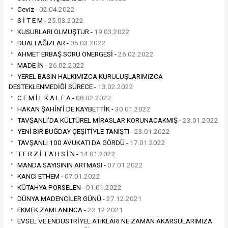
Ceviz -
02.04.2022
S İ T E M -
25.03.2022
KUSURLARI OLMUŞTUR -
19.03.2022
DUALI AĞIZLAR -
05.03.2022
AHMET ERBAŞ SORU ÖNERGESİ -
26.02.2022
MADE İN -
26.02.2022
YEREL BASIN HALKIMIZCA KURULUŞLARIMIZCA
DESTEKLENMEDİĞİ SÜRECE -
13.02.2022
C E M İ L K A L F A -
08.02.2022
HAKAN ŞAHİN’İ DE KAYBETTİK -
30.01.2022
TAVŞANLI’DA KÜLTÜREL MİRASLAR KORUNACAKMIŞ -
23.01.2022
YENİ BİR BUĞDAY ÇEŞİTİYLE TANIŞTI -
23.01.2022
TAVŞANLI 100 AVUKATI DA GÖRDÜ -
17.01.2022
T E R Z İ T A H S İ N -
14.01.2022
MANDA SAYISININ ARTMASI -
07.01.2022
KANCI ETHEM -
07.01.2022
KÜTAHYA PORSELEN -
01.01.2022
DÜNYA MADENCİLER GÜNÜ -
27.12.2021
EKMEK ZAMLANINCA -
22.12.2021
EVSEL VE ENDÜSTRİYEL ATIKLARI NE ZAMAN AKARSULARIMIZA