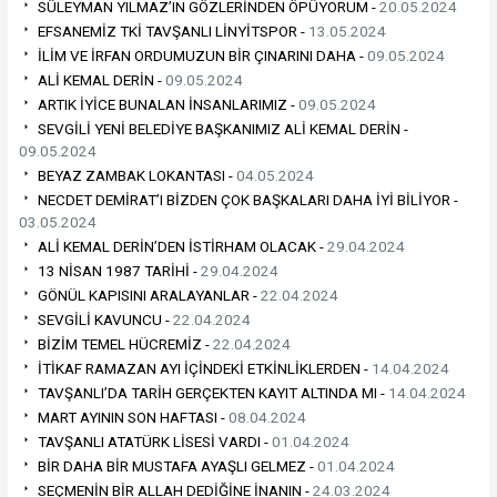
SÜLEYMAN YILMAZ’IN GÖZLERİNDEN ÖPÜYORUM -
20.05.2024
EFSANEMİZ TKİ TAVŞANLI LİNYİTSPOR -
13.05.2024
İLİM VE İRFAN ORDUMUZUN BİR ÇINARINI DAHA -
09.05.2024
ALİ KEMAL DERİN -
09.05.2024
ARTIK İYİCE BUNALAN İNSANLARIMIZ -
09.05.2024
SEVGİLİ YENİ BELEDİYE BAŞKANIMIZ ALİ KEMAL DERİN -
09.05.2024
BEYAZ ZAMBAK LOKANTASI -
04.05.2024
NECDET DEMİRAT’I BİZDEN ÇOK BAŞKALARI DAHA İYİ BİLİYOR -
03.05.2024
ALİ KEMAL DERİN’DEN İSTİRHAM OLACAK -
29.04.2024
13 NİSAN 1987 TARİHİ -
29.04.2024
GÖNÜL KAPISINI ARALAYANLAR -
22.04.2024
SEVGİLİ KAVUNCU -
22.04.2024
BİZİM TEMEL HÜCREMİZ -
22.04.2024
İTİKAF RAMAZAN AYI İÇİNDEKİ ETKİNLİKLERDEN -
14.04.2024
TAVŞANLI’DA TARİH GERÇEKTEN KAYIT ALTINDA MI -
14.04.2024
MART AYININ SON HAFTASI -
08.04.2024
TAVŞANLI ATATÜRK LİSESİ VARDI -
01.04.2024
BİR DAHA BİR MUSTAFA AYAŞLI GELMEZ -
01.04.2024
SEÇMENİN BİR ALLAH DEDİĞİNE İNANIN -
24.03.2024