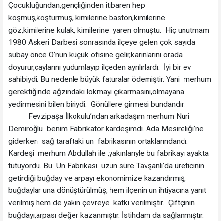
Çocukluğundan,gençliğinden itibaren hep
koşmuş,koşturmuş, kimilerine baston,kimilerine
göz,kimilerine kulak, kimilerine yaren olmuştu. Hiç unutmam
1980 Askeri Darbesi sonrasında ilçeye gelen çok sayıda
subay önce O’nun küçük ofisine gelir,karınlarını orada
doyurur,çaylarını yudumlayıp ilçeden ayrılırlardı. İyi bir ev
sahibiydi. Bu nedenle büyük faturalar ödemiştir. Yani merhum
gerektiğinde ağzındaki lokmayı çıkarmasını,olmayana
yedirmesini bilen biriydi. Gönüllere girmesi bundandır.
Fevzipaşa İlkokulu’ndan arkadaşım merhum Nuri
Demiroğlu benim Fabrikatör kardeşimdi. Ada Mesireliği’ne
giderken sağ taraftaki un fabrikasının ortaklarındandı.
Kardeşi merhum Abdullah ile ,yakınlarıyle bu fabrikayı ayakta
tutuyordu. Bu Un Fabrikası uzun süre Tavşanlı’da üreticinin
getirdiği buğday ve arpayı ekonomimize kazandırmış,
buğdaylar una dönüştürülmüş, hem ilçenin un ihtiyacına yanıt
verilmiş hem de yakın çevreye katkı verilmiştir. Çiftçinin
buğdayı,arpası değer kazanmıştır. İstihdam da sağlanmıştır.