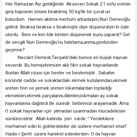
Her Ramazan Ayı geldiğinde Akseven Sokak 21 no’lu evimin
giriş kapısının önüne bırakılmış 50 kg’lık bir çuval un
bulurdum. Hemen aklıma merhum arkadaşım,Nuri Demiroğlu
gelirdi. Bıraksa bıraksa o bırakmıştır diye düşünürdüm ki öyle
olurdu. Beni ve kim bilir kimleri düşünerek bunu yapardı? Gel
de sevgili Nuri Demiroğlu’nu hatırlama,anma,gönlünden
geçirme?
Necdet Demirat,Tavşanlı’daki bence en büyük hayvan
severdir. Bu hemşehrimizin aklı fikri sokak hayvanlarıdır.
Bunları Allah rızası için besler ve beslemiştir . Sabahın
köründe cadde ve sokaklardaki ekmek kutularından,ekmek
üreten fırın ve yemek üreten lokantalardan topladığı
ekmekleri,ekmek parçalarını,dilimleri,lokmaları aç sokak
hayvanlarına dağıtırdı.Bir süredir birbirimizi arayamadık. Ama
O sokak hayvanları için yılmadan usanmadan mücadelesini
sürdürecektir. Allah katında yeri vardır. “ Yerdekilere
merhamet edin ki göklerdekiler de sizlere merhamet etsin”
Hadis-i Şerifi üzere hareket edenlerden. O da hayvan