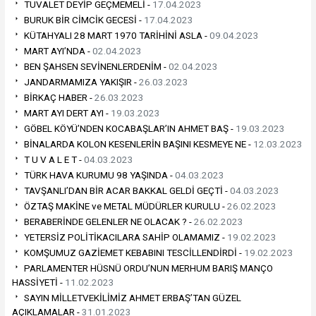
TUVALET DEYİP GEÇMEMELİ -
17.04.2023
BURUK BİR CİMCİK GECESİ -
17.04.2023
KÜTAHYALI 28 MART 1970 TARİHİNİ ASLA -
09.04.2023
MART AYI’NDA -
02.04.2023
BEN ŞAHSEN SEVİNENLERDENİM -
02.04.2023
JANDARMAMIZA YAKIŞIR -
26.03.2023
BİRKAÇ HABER -
26.03.2023
MART AYI DERT AYI -
19.03.2023
GÖBEL KÖYÜ’NDEN KOCABAŞLAR’IN AHMET BAŞ -
19.03.2023
BİNALARDA KOLON KESENLERİN BAŞINI KESMEYE NE -
12.03.2023
T U V A L E T -
04.03.2023
TÜRK HAVA KURUMU 98 YAŞINDA -
04.03.2023
TAVŞANLI’DAN BİR ACAR BAKKAL GELDİ GEÇTİ -
04.03.2023
ÖZTAŞ MAKİNE ve METAL MÜDÜRLER KURULU -
26.02.2023
BERABERİNDE GELENLER NE OLACAK ? -
26.02.2023
YETERSİZ POLİTİKACILARA SAHİP OLAMAMIZ -
19.02.2023
KOMŞUMUZ GAZİEMET KEBABINI TESCİLLENDİRDİ -
19.02.2023
PARLAMENTER HÜSNÜ ORDU’NUN MERHUM BARIŞ MANÇO
HASSİYETİ -
11.02.2023
SAYIN MİLLETVEKİLİMİZ AHMET ERBAŞ’TAN GÜZEL
AÇIKLAMALAR -
31.01.2023