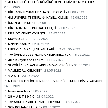
ALLAH’IN LÜTFETTİĞİ KÖMÜRÜ DEVLETİMİZ ÇIKARMALIDIR -
27.08.2022
BİR BASIN BAYRAMI DAHA GELİP GEÇTİ -
18.08.2022
GLİ ÜNİVERSİTE İŞBİRLİĞİ HAYIRLI OLSUN -
12.08.2022
İSKENDER’İN KILICI -
07.08.2022
BİR BABALAR GÜNÜ DAHA GEÇTİ -
23.07.2022
KISA ÖZ VE NET KONUŞTU -
17.07.2022
MOYMULSPOR -
17.07.2022
Neler kutladık ? -
02.07.2022
HIRSIZLARA KARŞI NE YAPILABİLİR ? -
25.06.2022
TAVŞANLILI 2022 YILINDA NELER BEKLİYOR -
18.06.2022
40 bin köyden söz edilirdi -
11.06.2022
SEVGİLİ ARKADAŞIM AKIN KARAVEYİSOĞLU -
03.06.2022
VALİMİZ ALİ ÇELİK BEY -
28.05.2022
V A S I F -
23.05.2022
NARKOTİK POLİSLERİNİN GÖREVİNİ ÖĞRETMENLERİMİZ YAPARDI -
16.05.2022
Nisan Ayından -
08.05.2022
28 M A R T 1 9 7 O -
23.04.2022
TAVŞANLI HAYIRLI HİZMETLER VAKFI -
16.04.2022
SON KOMANÇİLERDEN -
09.04.2022