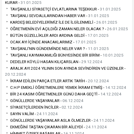
KURAR -
31.01.2025
TAVŞANLILI SİYASETÇİ EVLATLARINA TEŞEKKUR -
31.01.2025
TAVŞANLI SEVDALILARINDAN HABER VAR -
31.01.2025
KARDEŞ BELEDİYELERİMİZ İLE DE İLGİLENMELİ -
26.01.2025
ÖĞRETMENİN EVİ AÇILDIĞI ZAMAN NELER OLACAK ? -
26.01.2025
BÜTÜN GÜZELLİKLER ARDI ARDINA GELDİ -
17.01.2025
OCAK AYI İÇİNDE ANACAKLARIMIZ -
17.01.2025
TAVŞANLI’NIN GÜNDEMİNDE NELER VAR ? -
11.01.2025
TAVŞANLI KAYMAKAMLIĞI BÜNYESİNDE BİR BİRİM -
10.01.2025
DEDELER KÖYLÜ HASAN KILIÇARSLAN -
29.12.2024
ARALIK AYI 2024 YILININ SON AYINDA SEVİNDİREN VE ÜZENLER -
20.12.2024
İKRAM EDİLEN PARÇA ETLER ARTIK TARİH -
20.12.2024
C.H.P EMEKLİ ÖĞRETMENLERE YEMEK İKRAM ETMİŞ -
14.12.2024
BİR 24 KASIM ÖĞRETMENLER GÜNÜ DAHA GEÇTİ -
14.12.2024
GÖNÜLLERDE YAŞAYANLAR -
06.12.2024
SİYASETÇİLERDEN İNCİLER -
02.12.2024
SAYIN VALİM -
24.11.2024
GÖNÜLLERDE YAŞAYANLAR ASLA ÖLMEZLER -
24.11.2024
EKMEĞİNİ TAŞTAN ÇIKARAN BİR AİLEYDİ -
24.11.2024
HİMMET ÖZER’E BAŞARILAR -
16.11.2024