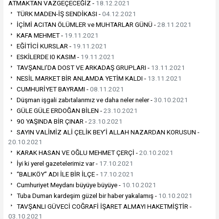
ATMAKTAN VAZGEÇECEĞİZ -
18.12.2021
TÜRK MADEN-İŞ SENDİKASI -
04.12.2021
İÇİMİ ACITAN ÖLÜMLER ve MUHTARLAR GÜNÜ -
28.11.2021
KAFA MEHMET -
19.11.2021
EĞİTİCİ KURSLAR -
19.11.2021
ESKİLERDE I0 KASIM -
19.11.2021
TAVŞANLI’DA DOST VE ARKADAŞ GRUPLARI -
13.11.2021
NESİL MARKET BİR ANLAMDA YETİM KALDI -
13.11.2021
CUMHURİYET BAYRAMI -
08.11.2021
Düşman işgali zabıtalarımız ve daha neler neler -
30.10.2021
GÜLE GÜLE ERDOĞAN BİLEN -
23.10.2021
90 YAŞINDA BİR ÇINAR -
23.10.2021
SAYIN VALİMİZ ALİ ÇELİK BEY’İ ALLAH NAZARDAN KORUSUN -
20.10.2021
KARAK HASAN VE OĞLU MEHMET ÇERÇİ -
20.10.2021
İyi ki yerel gazetelerimiz var -
17.10.2021
“BALIKÖY” ADI İLE BİR İLÇE -
17.10.2021
Cumhuriyet Meydanı büyüye büyüye -
10.10.2021
Tuba Duman kardeşim güzel bir haber yakalamış -
10.10.2021
TAVŞANLI GÜVECİ COĞRAFİ İŞARET ALMAYI HAKETMİŞTİR -
03.10.2021