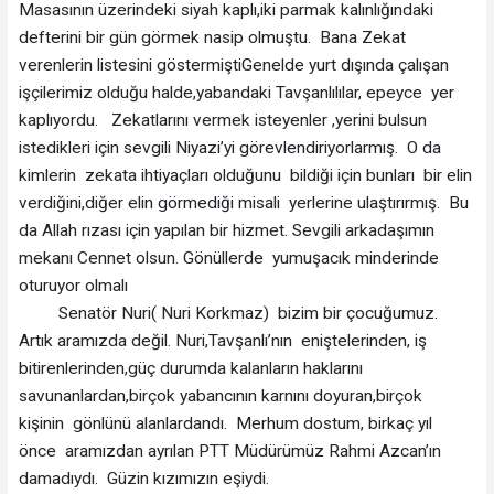
Masasının üzerindeki siyah kaplı,iki parmak kalınlığındaki
defterini bir gün görmek nasip olmuştu. Bana Zekat
verenlerin listesini göstermiştiGenelde yurt dışında çalışan
işçilerimiz olduğu halde,yabandaki Tavşanlılılar, epeyce yer
kaplıyordu. Zekatlarını vermek isteyenler ,yerini bulsun
istedikleri için sevgili Niyazi’yi görevlendiriyorlarmış. O da
kimlerin zekata ihtiyaçları olduğunu bildiği için bunları bir elin
verdiğini,diğer elin görmediği misali yerlerine ulaştırırmış. Bu
da Allah rızası için yapılan bir hizmet. Sevgili arkadaşımın
mekanı Cennet olsun. Gönüllerde yumuşacık minderinde
oturuyor olmalı
Senatör Nuri( Nuri Korkmaz) bizim bir çocuğumuz.
Artık aramızda değil. Nuri,Tavşanlı’nın eniştelerinden, iş
bitirenlerinden,güç durumda kalanların haklarını
savunanlardan,birçok yabancının karnını doyuran,birçok
kişinin gönlünü alanlardandı. Merhum dostum, birkaç yıl
önce aramızdan ayrılan PTT Müdürümüz Rahmi Azcan’ın
damadıydı. Güzin kızımızın eşiydi.