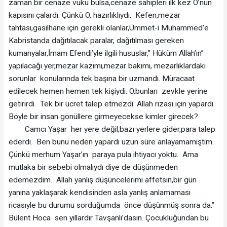
zaman bir cenaze vuku bulsa,cenaze sahipleri ilk kez O’nun
kapısını çalardı. Çünkü O, hazırlıklıydı. Kefen,mezar
tahtası,gasilhane için gerekli olanlar,Ümmet-i Muhammed’e
Kabristanda dağıtılacak paralar, dağıtılması gereken
kumanyalar,İmam Efendi’yle ilgili hususlar,” Hüküm Allah’ın”
yapılacağı yer,mezar kazımı,mezar bakımı, mezarlıklardaki
sorunlar konularında tek başına bir uzmandı. Müracaat
edilecek hemen hemen tek kişiydi. O,bunları zevkle yerine
getirirdi. Tek bir ücret talep etmezdi. Allah rızası için yapardı.
Böyle bir insan gönüllere girmeyecekse kimler girecek?
Camcı Yaşar her yere değil,bazı yerlere gider,para talep
ederdi. Ben bunu neden yapardı uzun süre anlayamamıştım.
Çünkü merhum Yaşar’ın paraya pula ihtiyacı yoktu. Ama
mutlaka bir sebebi olmalıydı diye de düşünmeden
edemezdim. Allah yanlış düşüncelerimi affetsin,bir gün
yanına yaklaşarak kendisinden asla yanlış anlamaması
ricasıyle bu durumu sorduğumda önce düşünmüş sonra da.”
Bülent Hoca sen yıllardır Tavşanlı’dasın. Çocukluğundan bu