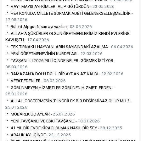
VAY ! MAYIS AYI KİMLERİ ALIP GÖTÜRDÜN -
23.05.2026
HER KONUDA MİLLETE SORMAK ADETİ GELENEKSELLEŞMELİDİR -
17.05.2026
Bülent Alpgut Nisan ayı yazıları -
03.05.2026
ALLAH’A ŞÜKÜRLER OLSUN ÖRETMENLERİMİZ KENDİ EVLERİNE
KAVUŞTU -
17.04.2026
TEK TIRNAKLI HAYVANLARIN SAYISINDAKİ AZALMA -
06.04.2026
YENİ ÖĞRETMENEVİNİN KURDELASI -
22.03.2026
TAVŞANLILI 2026 YILI İÇİNDE NELERİ GÖRMEK İSTİYOR -
08.03.2026
RAMAZAN’A DOLU DOLU BİR AYDAN AZ KALDI -
22.02.2026
VEFAT EDENLER -
08.02.2026
GÖRÜNMEYEN HİZMETLER GÖRÜNEN HİZMETLERDEN -
25.01.2026
ALLAH GÖSTERMESİN TUNÇBİLEK BİR DEĞİRMİSAZ OLUR MU ? -
25.01.2026
MÜBAREK ÜÇ AYLAR -
25.01.2026
YENİ TAVŞANLI VE ESKİ TAVŞANLI -
10.01.2026
41 YIL BİR EVDE KİRACI OLMAK NASIL BİR ŞEY -
28.12.2025
ARALIK AYI İÇİNDE -
22.12.2025