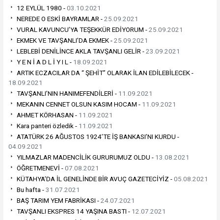
12 EYLÜL 1980 -
03.10.2021
NEREDE O ESKİ BAYRAMLAR -
25.09.2021
VURAL KAVUNCU’YA TEŞEKKÜR EDİYORUM -
25.09.2021
EKMEK VE TAVŞANLI’DA EKMEK -
25.09.2021
LEBLEBİ DENİLİNCE AKLA TAVŞANLI GELİR -
23.09.2021
Y E N İ A D L İ Y I L -
18.09.2021
ARTIK ECZACILAR DA “ ŞEHİT” OLARAK İLAN EDİLEBİLECEK -
18.09.2021
TAVŞANLI’NIN HANIMEFENDİLERİ -
11.09.2021
MEKANIN CENNET OLSUN KASIM HOCAM -
11.09.2021
AHMET KÖRHASAN -
11.09.2021
Kara panteri özledik -
11.09.2021
ATATÜRK 26 AĞUSTOS 1924’TE İŞ BANKASI’NI KURDU -
04.09.2021
YILMAZLAR MADENCİLİK GURURUMUZ OLDU -
13.08.2021
ÖĞRETMENEVİ -
07.08.2021
KÜTAHYA’DA İL GENELİNDE BİR AVUÇ GAZETECİYİZ -
05.08.2021
Bu hafta -
31.07.2021
BAŞ TARIM YEM FABRİKASI -
24.07.2021
TAVŞANLI EKSPRES 14 YAŞINA BASTI -
12.07.2021