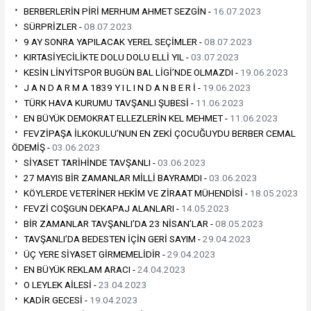
BERBERLERİN PİRİ MERHUM AHMET SEZGİN -
16.07.2023
SÜRPRİZLER -
08.07.2023
9 AY SONRA YAPILACAK YEREL SEÇİMLER -
08.07.2023
KIRTASİYECİLİKTE DOLU DOLU ELLİ YIL -
03.07.2023
KESİN LİNYİTSPOR BUGÜN BAL LİGİ’NDE OLMAZDI -
19.06.2023
J A N D A R M A 1839 Y I L I N D A N B E R İ -
19.06.2023
TÜRK HAVA KURUMU TAVŞANLI ŞUBESİ -
11.06.2023
EN BÜYÜK DEMOKRAT ELLEZLERİN KEL MEHMET -
11.06.2023
FEVZİPAŞA İLKOKULU’NUN EN ZEKİ ÇOCUĞUYDU BERBER CEMAL
ÖDEMİŞ -
03.06.2023
SİYASET TARİHİNDE TAVŞANLI -
03.06.2023
27 MAYIS BİR ZAMANLAR MİLLİ BAYRAMDI -
03.06.2023
KÖYLERDE VETERİNER HEKİM VE ZİRAAT MÜHENDİSİ -
18.05.2023
FEVZİ COŞGUN DEKAPAJ ALANLARI -
14.05.2023
BİR ZAMANLAR TAVŞANLI’DA 23 NİSAN’LAR -
08.05.2023
TAVŞANLI’DA BEDESTEN İÇİN GERİ SAYIM -
29.04.2023
ÜÇ YERE SİYASET GİRMEMELİDİR -
29.04.2023
EN BÜYÜK REKLAM ARACI -
24.04.2023
O LEYLEK AİLESİ -
23.04.2023
KADİR GECESİ -
19.04.2023