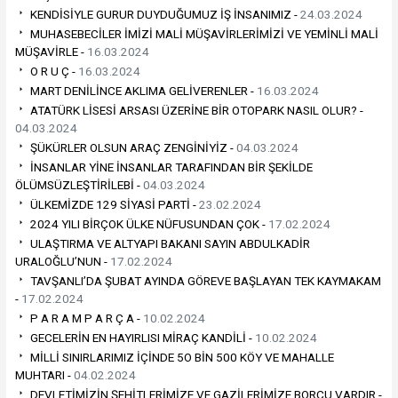
KENDİSİYLE GURUR DUYDUĞUMUZ İŞ İNSANIMIZ -
24.03.2024
MUHASEBECİLER İMİZİ MALİ MÜŞAVİRLERİMİZİ VE YEMİNLİ MALİ
MÜŞAVİRLE -
16.03.2024
O R U Ç -
16.03.2024
MART DENİLİNCE AKLIMA GELİVERENLER -
16.03.2024
ATATÜRK LİSESİ ARSASI ÜZERİNE BİR OTOPARK NASIL OLUR? -
04.03.2024
ŞÜKÜRLER OLSUN ARAÇ ZENGİNİYİZ -
04.03.2024
İNSANLAR YİNE İNSANLAR TARAFINDAN BİR ŞEKİLDE
ÖLÜMSÜZLEŞTİRİLEBİ -
04.03.2024
ÜLKEMİZDE 129 SİYASİ PARTİ -
23.02.2024
2024 YILI BİRÇOK ÜLKE NÜFUSUNDAN ÇOK -
17.02.2024
ULAŞTIRMA VE ALTYAPI BAKANI SAYIN ABDULKADİR
URALOĞLU’NUN -
17.02.2024
TAVŞANLI’DA ŞUBAT AYINDA GÖREVE BAŞLAYAN TEK KAYMAKAM
-
17.02.2024
P A R A M P A R Ç A -
10.02.2024
GECELERİN EN HAYIRLISI MİRAÇ KANDİLİ -
10.02.2024
MİLLİ SINIRLARIMIZ İÇİNDE 5O BİN 500 KÖY VE MAHALLE
MUHTARI -
04.02.2024
DEVLETİMİZİN ŞEHİTLERİMİZE VE GAZİLERİMİZE BORCU VARDIR -