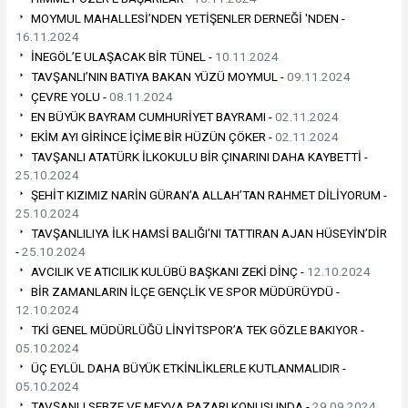
MOYMUL MAHALLESİ’NDEN YETİŞENLER DERNEĞİ 'NDEN -
16.11.2024
İNEGÖL’E ULAŞACAK BİR TÜNEL -
10.11.2024
TAVŞANLI’NIN BATIYA BAKAN YÜZÜ MOYMUL -
09.11.2024
ÇEVRE YOLU -
08.11.2024
EN BÜYÜK BAYRAM CUMHURİYET BAYRAMI -
02.11.2024
EKİM AYI GİRİNCE İÇİME BİR HÜZÜN ÇÖKER -
02.11.2024
TAVŞANLI ATATÜRK İLKOKULU BİR ÇINARINI DAHA KAYBETTİ -
25.10.2024
ŞEHİT KIZIMIZ NARİN GÜRAN’A ALLAH’TAN RAHMET DİLİYORUM -
25.10.2024
TAVŞANLILIYA İLK HAMSİ BALIĞI’NI TATTIRAN AJAN HÜSEYİN’DİR
-
25.10.2024
AVCILIK VE ATICILIK KULÜBÜ BAŞKANI ZEKİ DİNÇ -
12.10.2024
BİR ZAMANLARIN İLÇE GENÇLİK VE SPOR MÜDÜRÜYDÜ -
12.10.2024
TKİ GENEL MÜDÜRLÜĞÜ LİNYİTSPOR’A TEK GÖZLE BAKIYOR -
05.10.2024
ÜÇ EYLÜL DAHA BÜYÜK ETKİNLİKLERLE KUTLANMALIDIR -
05.10.2024
TAVŞANLI SEBZE VE MEYVA PAZARI KONUSUNDA -
29.09.2024