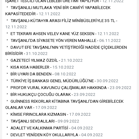
İŞARET TESCİLİ OLAN LEBLEBİ ÜRETİMİ YAPILIYOR -
12.11.2022
TAVŞANLILI MUTLAKA YENİ BİR CAMİYİ YAPABİLECEK
KAPASİTEDEDİR -
12.11.2022
TAVŞANLI-KÜTAHYA ARASI FİLİZ MİNİBÜSLERİYLE 35 TL -
12.11.2022
ET TEKRARI AHSEN VELEV KANE YÜZ SEKSEN -
12.11.2022
TAVŞANLI’DA SİYASETE YÖN VEREN MAHALLE -
06.11.2022
DAVUT EFE TAVŞANLI’NIN YETİŞTİRDİĞİ NADİDE ÇİÇEKLERDEN
BİRİSİDİR -
31.10.2022
GAZETECİ YILMAZ ÖZDİL -
21.10.2022
KISA KISA HABERLER -
15.10.2022
BİR UYARI DA BENDEN -
08.10.2022
TÜRKİYE İŞ BANKASI GENEL MÜDÜRLÜĞÜ’NE -
30.09.2022
PROF.DR VURAL KAVUNCU ÇALIŞMALAR HAKKINDA -
23.09.2022
BİR HUKUKÇU ÇOCUĞU OLARAK -
23.09.2022
GUİNNESS REKORLAR KİTABINA TAVŞANLI’DAN GİREBİLECEK
OLANLAR VAR -
17.09.2022
KİMSE FIRINCILARA KIZMASIN -
17.09.2022
TAVŞANLI SEVDALILARI -
09.09.2022
ADALET VE KALKINMA PARTİSİ -
04.09.2022
DEVLET YENİDEN KÖY OKULLARIYLA -
04.09.2022