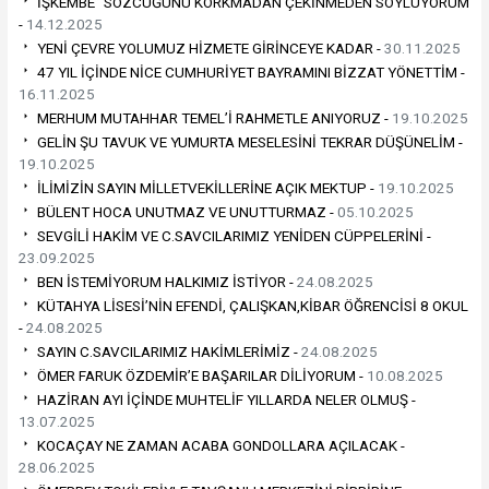
İŞKEMBE” SÖZCÜĞÜNÜ KORKMADAN ÇEKİNMEDEN SÖYLÜYORUM
-
14.12.2025
YENİ ÇEVRE YOLUMUZ HİZMETE GİRİNCEYE KADAR -
30.11.2025
47 YIL İÇİNDE NİCE CUMHURİYET BAYRAMINI BİZZAT YÖNETTİM -
16.11.2025
MERHUM MUTAHHAR TEMEL’İ RAHMETLE ANIYORUZ -
19.10.2025
GELİN ŞU TAVUK VE YUMURTA MESELESİNİ TEKRAR DÜŞÜNELİM -
19.10.2025
İLİMİZİN SAYIN MİLLETVEKİLLERİNE AÇIK MEKTUP -
19.10.2025
BÜLENT HOCA UNUTMAZ VE UNUTTURMAZ -
05.10.2025
SEVGİLİ HAKİM VE C.SAVCILARIMIZ YENİDEN CÜPPELERİNİ -
23.09.2025
BEN İSTEMİYORUM HALKIMIZ İSTİYOR -
24.08.2025
KÜTAHYA LİSESİ’NİN EFENDİ, ÇALIŞKAN,KİBAR ÖĞRENCİSİ 8 OKUL
-
24.08.2025
SAYIN C.SAVCILARIMIZ HAKİMLERİMİZ -
24.08.2025
ÖMER FARUK ÖZDEMİR’E BAŞARILAR DİLİYORUM -
10.08.2025
HAZİRAN AYI İÇİNDE MUHTELİF YILLARDA NELER OLMUŞ -
13.07.2025
KOCAÇAY NE ZAMAN ACABA GONDOLLARA AÇILACAK -
28.06.2025