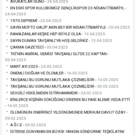
AVUKATLAR GÜNÜ -
26.04.2025
EN ESKİ SPOR KULÜBÜMÜZ GENÇLİKSPOR 23 NİSAN İTİBARİYL -
24.04.2025
1970 DEPREMİ -
20.04.2025
SAYIN MÜFTÜ GALİP AKIN BEY BİR NİSAN İTİBARİYLE -
20.04.2025
RAMAZANLAR KEŞKE HEP BÖYLE OLSA -
13.04.2025
SAYIN DUMAN TAVŞANLI’YA HOŞ GELDİNİZ -
13.04.2025
ÇAKMA GAZETECİ -
05.04.2025
TKİ’NİN AMİRAL GEMİSİ TAVŞANLI GLİ’DE 22.KAPTAN -
05.04.2025
MART AYI 2025 -
24.03.2025
ÖNEMLİ DOĞUM VE ÖLÜMLER -
16.03.2025
TAVŞANLI BU SORUNU MUTLAKA ÇÖZMELİDİR -
10.03.2025
TAVŞANLI BU SORUNU MUTLAKA ÇÖZMELİDİR -
03.03.2025
SEVGİLİ VEKİLİMDEN İSTİRHAMIMDIR -
24.02.2025
BİNLERCE KİŞİNİN SÖKÜĞÜNÜ DİKEREK BU FANİ ALEME VEDA ETTİ
-
16.02.2025
ÖLÜMÜNÜN ONBİRİNCİ YILDÖNÜMÜNDE MERHUM DAVUT ÖZAY -
09.02.2025
A Ğ I Z -
09.02.2025
İSTERSE DÜNYANIN EN BÜYÜK YANGIN SÖNDÜRME TEŞKİLATINI