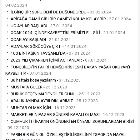
04.02.2024
İLGİNÇ BİR SORU BENİ DE DÜŞÜNDÜRDÜ -
03.02.2024
ARİFAĞA CAMİİ GİBİ BİR CAMİ’Yİ KOLAY KOLAY BİR -
27.01.2024
ÜÇ AYLAR BAŞLADI -
27.01.2024
OCAK 2024 İÇİNDE KAYBETTİKLERİMİZLE İLGİLİ -
21.01.2024
OCAK AYI BAŞLADI -
21.01.2024
ADAYLAR GÖRÜCÜYE ÇIKTI -
14.01.2024
100 BİNİ AŞKIN TAVŞANLI’DA -
07.01.2024
2023 YILI ÇIKARKEN İÇİMİ ACITANLAR -
07.01.2024
TUNÇBİLEK’İN FAHRİ HEMŞEHRİSİ ESKİ BAKAN YAŞAR OKUYAN’I
KAYBETTİK -
07.01.2024
Bu haftaki köşe yazılarım -
31.12.2023
MUSTAFA GÜLER -
25.12.2023
BURUK GEÇEN MADENCİLER GÜNÜ -
25.12.2023
ARALIK AYINDA AYRILDIKLARIMIZ -
25.12.2023
MUHTAR OLMAK İÇİN -
16.12.2023
MARKETLERİN PAZAR GÜNLERİ KAPALI OLMASI -
16.12.2023
CUMHUR İTTİFAKI’IN ÖNÜNDEKİ EN ÖNEMLİ SORUNLARDAN BİRİSİ
-
09.12.2023
YARIN BİR GÜN GLİ ÖZELLEŞTİRİLİRSE LİNYİTSPOR DA HAYAL