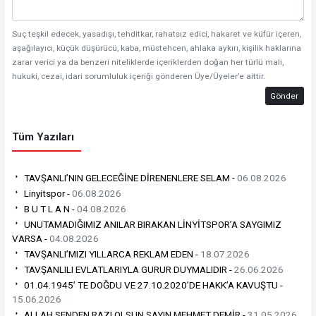
Suç teşkil edecek, yasadışı, tehditkar, rahatsız edici, hakaret ve küfür içeren,
aşağılayıcı, küçük düşürücü, kaba, müstehcen, ahlaka aykırı, kişilik haklarına
zarar verici ya da benzeri niteliklerde içeriklerden doğan her türlü mali,
hukuki, cezai, idari sorumluluk içeriği gönderen Üye/Üyeler’e aittir.
Gönder
Tüm Yazıları
TAVŞANLI’NIN GELECEĞİNE DİRENENLERE SELAM -
06.08.2026
Linyitspor -
06.08.2026
B U T L A N -
04.08.2026
UNUTAMADIĞIMIZ ANILAR BIRAKAN LİNYİTSPOR’A SAYGIMIZ
VARSA -
04.08.2026
TAVŞANLI’MIZI YILLARCA REKLAM EDEN -
18.07.2026
TAVŞANLILI EVLATLARIYLA GURUR DUYMALIDIR -
26.06.2026
01.04.1945’ TE DOĞDU VE 27.10.2020’DE HAKK’A KAVUŞTU -
15.06.2026
ALLAH SENDEN RAZI OLSUN SAYIN MEHMET DEMİR -
31.05.2026