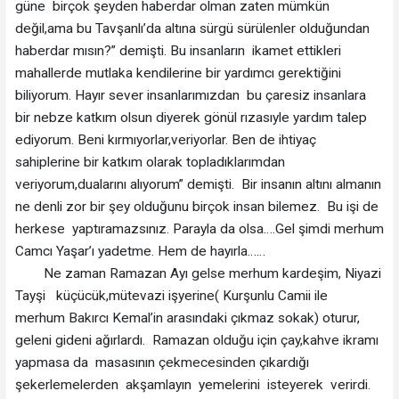
güne birçok şeyden haberdar olman zaten mümkün
değil,ama bu Tavşanlı’da altına sürgü sürülenler olduğundan
haberdar mısın?” demişti. Bu insanların ikamet ettikleri
mahallerde mutlaka kendilerine bir yardımcı gerektiğini
biliyorum. Hayır sever insanlarımızdan bu çaresiz insanlara
bir nebze katkım olsun diyerek gönül rızasıyle yardım talep
ediyorum. Beni kırmıyorlar,veriyorlar. Ben de ihtiyaç
sahiplerine bir katkım olarak topladıklarımdan
veriyorum,dualarını alıyorum” demişti. Bir insanın altını almanın
ne denli zor bir şey olduğunu birçok insan bilemez. Bu işi de
herkese yaptıramazsınız. Parayla da olsa….Gel şimdi merhum
Camcı Yaşar’ı yadetme. Hem de hayırla……
Ne zaman Ramazan Ayı gelse merhum kardeşim, Niyazi
Tayşi küçücük,mütevazi işyerine( Kurşunlu Camii ile
merhum Bakırcı Kemal’in arasındaki çıkmaz sokak) oturur,
geleni gideni ağırlardı. Ramazan olduğu için çay,kahve ikramı
yapmasa da masasının çekmecesinden çıkardığı
şekerlemelerden akşamlayın yemelerini isteyerek verirdi.