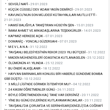
SEVGİLİ NAFİ -
29.01.2023
KÜÇÜK CÜSSELİ DEV ADAM YASİN DEMİRCİ -
29.01.2023
KAVUNCU’NUN SON MÜJDESİ KÜTAHYALILARI MUTLU ETTİ -
21.01.2023
HAMSİ BALIĞIYLA TANIŞTIRAN HÜSEYİN ŞEN -
15.01.2023
İMAM AHMET VE ARKADAŞLARINA TEŞEKKÜRLER -
14.01.2023
KAPIMIZ HERKESE AÇIK -
07.01.2023
DOMANİÇ - YONCALI GÜZERGAHI -
07.01.2023
M E V L A N A -
31.12.2022
TAVŞANLI BELEDİYESİ’NİN REKOR 2023 YILI BÜTÇESİ -
31.12.2022
MADEN MÜHENDİSLERİ ODASI’NCA KUTLANAGELEN -
25.12.2022
ÖLÜMÜNÜN 41.YILINDA -
25.12.2022
BU ÖNERİ ALKIŞLANIR -
18.12.2022
HAYVAN BARINAKLARI KONUSU BİR HABERLE GÜNDEME BOMBA
GİBİ DÜŞTÜ -
10.12.2022
3.MİLLİ LİGİ’NDE GÖRMEK İSTEMİYOR MU? -
04.12.2022
24 KASIM ÖĞRETMENLER GÜNÜ -
26.11.2022
BÖYLE ÖĞRETMENDEN KAÇ TANE VAR DERSİNİZ -
20.11.2022
YİNE BU GÜNÜ EVLERİNDE KUTLAYAMAYACAKLAR -
20.11.2022
TAVŞANLI’DA ÇORUM’DA VE SERİNHİSAR(DENİZLİ)’DA COĞRAFİ