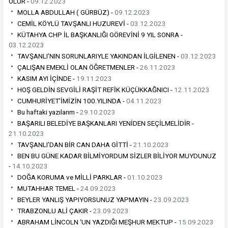
OLUR -
09.12.2023
MOLLA ABDULLAH ( GÜRBÜZ) -
09.12.2023
CEMİL KÖYLÜ TAVŞANLI HUZUREVİ -
03.12.2023
KÜTAHYA CHP İL BAŞKANLIĞI GÖREVİNİ 9 YIL SONRA -
03.12.2023
TAVŞANLI’NIN SORUNLARIYLE YAKINDAN İLGİLENEN -
03.12.2023
ÇALIŞAN EMEKLİ OLAN ÖĞRETMENLER -
26.11.2023
KASIM AYI İÇİNDE -
19.11.2023
HOŞ GELDİN SEVGİLİ RAŞİT REFİK KÜÇÜKKAĞNICI -
12.11.2023
CUMHURİYET’İMİZİN 100.YILINDA -
04.11.2023
Bu haftaki yazılarım -
29.10.2023
BAŞARILI BELEDİYE BAŞKANLARI YENİDEN SEÇİLMELİDİR -
21.10.2023
TAVŞANLI’DAN BİR CAN DAHA GİTTİ -
21.10.2023
BEN BU GÜNE KADAR BİLMİYORDUM SİZLER BİLİYOR MUYDUNUZ
-
14.10.2023
DOĞA KORUMA ve MİLLİ PARKLAR -
01.10.2023
MUTAHHAR TEMEL -
24.09.2023
BEYLER YANLIŞ YAPIYORSUNUZ YAPMAYIN -
23.09.2023
TRABZONLU ALİ ÇAKIR -
23.09.2023
ABRAHAM LİNCOLN ‘UN YAZDIĞI MEŞHUR MEKTUP -
15.09.2023