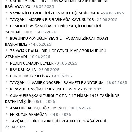
ÖMERBEY TOKİLERİYLE TAVŞANLI MERKEZİNİ BİRBİRİNE
BAĞLAYAN YO -
28.06.2025
SAYIN MİLLETVEKİLİMİZDEN MUHTEŞEM BİR ÖNERİ -
28.06.2025
TAVŞANLI MODERN BİR BARINAĞA KAVUŞUYOR -
25.06.2025
DEMEK Kİ TAVŞANLI’DA İSTENİLİRSE ÇİLEK ÜRETİMİ
YAPILABİLECEK -
14.06.2025
BUGÜNKÜ KONUĞUM SEVGİLİ TAVŞANLI ZİRAAT ODASI
BAŞKANIMIZ -
14.06.2025
75 YATAK DAHA - BİR İLÇE GENÇLİK VE SPOR MÜDÜRÜ
ATANAMADI -
10.06.2025
NEDEN OLMASIN BEYLER -
01.06.2025
BAY KAHKAHA -
26.05.2025
GURURUMUZ MELİSA -
18.05.2025
TAVŞANLILI VASIF ÖNGÖREN’İ RAHMETLE ANIYORUM -
18.05.2025
BİRAZ TEBESSÜM ETMEYE NE DERSİNİZ -
12.05.2025
CUMHURBAŞKANI TURGUT ÖZAL’I 17 NİSAN 1993 TARİHİNDE
KAYBETMİŞTİK -
05.05.2025
AMATÖR BALIKÇI ÖĞRETMENLER -
05.05.2025
EN BÜYÜK ARMAĞAN -
04.05.2025
TAVŞANLILI BİR BÜYÜKELÇİ EVLADINI TOPRAĞA VERDİ -
26.04.2025