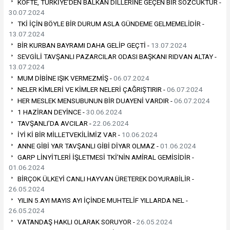
KÖFTE, TÜRKİYE’DEN BALKAN DİLLERİNE GEÇEN BİR SÖZCÜKTÜR -
30.07.2024
TKİ İÇİN BÖYLE BİR DURUM ASLA GÜNDEME GELMEMELİDİR -
13.07.2024
BİR KURBAN BAYRAMI DAHA GELİP GEÇTİ -
13.07.2024
SEVGİLİ TAVŞANLI PAZARCILAR ODASI BAŞKANI RIDVAN ALTAY -
13.07.2024
MUM DİBİNE IŞIK VERMEZMİŞ -
06.07.2024
NELER KİMLERİ VE KİMLER NELERİ ÇAĞRIŞTIRIR -
06.07.2024
HER MESLEK MENSUBUNUN BİR DUAYENİ VARDIR -
06.07.2024
1 HAZİRAN DEYİNCE -
30.06.2024
TAVŞANLI’DA AVCILAR -
22.06.2024
İYİ Kİ BİR MİLLETVEKİLİMİZ VAR -
10.06.2024
ANNE GİBİ YAR TAVŞANLI GİBİ DİYAR OLMAZ -
01.06.2024
GARP LİNYİTLERİ İŞLETMESİ TKİ’NİN AMİRAL GEMİSİDİR -
01.06.2024
BİRÇOK ÜLKEYİ CANLI HAYVAN ÜRETEREK DOYURABİLİR -
26.05.2024
YILIN 5.AYI MAYIS AYI İÇİNDE MUHTELİF YILLARDA NEL -
26.05.2024
VATANDAŞ HAKLI OLARAK SORUYOR -
26.05.2024