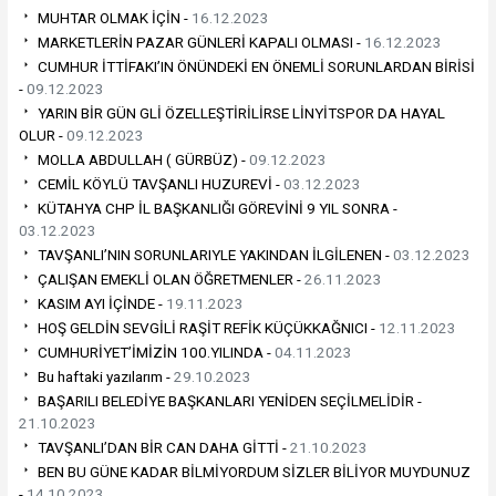
MUHTAR OLMAK İÇİN -
16.12.2023
MARKETLERİN PAZAR GÜNLERİ KAPALI OLMASI -
16.12.2023
CUMHUR İTTİFAKI’IN ÖNÜNDEKİ EN ÖNEMLİ SORUNLARDAN BİRİSİ
-
09.12.2023
YARIN BİR GÜN GLİ ÖZELLEŞTİRİLİRSE LİNYİTSPOR DA HAYAL
OLUR -
09.12.2023
MOLLA ABDULLAH ( GÜRBÜZ) -
09.12.2023
CEMİL KÖYLÜ TAVŞANLI HUZUREVİ -
03.12.2023
KÜTAHYA CHP İL BAŞKANLIĞI GÖREVİNİ 9 YIL SONRA -
03.12.2023
TAVŞANLI’NIN SORUNLARIYLE YAKINDAN İLGİLENEN -
03.12.2023
ÇALIŞAN EMEKLİ OLAN ÖĞRETMENLER -
26.11.2023
KASIM AYI İÇİNDE -
19.11.2023
HOŞ GELDİN SEVGİLİ RAŞİT REFİK KÜÇÜKKAĞNICI -
12.11.2023
CUMHURİYET’İMİZİN 100.YILINDA -
04.11.2023
Bu haftaki yazılarım -
29.10.2023
BAŞARILI BELEDİYE BAŞKANLARI YENİDEN SEÇİLMELİDİR -
21.10.2023
TAVŞANLI’DAN BİR CAN DAHA GİTTİ -
21.10.2023
BEN BU GÜNE KADAR BİLMİYORDUM SİZLER BİLİYOR MUYDUNUZ
-
14.10.2023