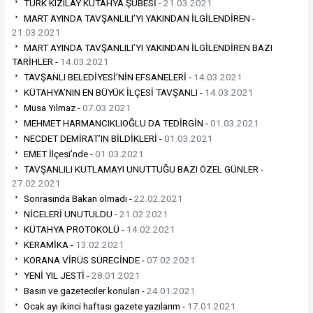
TÜRK KIZILAY KÜTAHYA ŞUBESİ -
21.03.2021
MART AYINDA TAVŞANLILI’YI YAKINDAN İLGİLENDİREN -
21.03.2021
MART AYINDA TAVŞANLILI’YI YAKINDAN İLGİLENDİREN BAZI
TARİHLER -
14.03.2021
TAVŞANLI BELEDİYESİ’NİN EFSANELERİ -
14.03.2021
KÜTAHYA’NIN EN BÜYÜK İLÇESİ TAVŞANLI -
14.03.2021
Musa Yılmaz -
07.03.2021
MEHMET HARMANCIKLIOĞLU DA TEDİRGİN -
01.03.2021
NECDET DEMİRAT’IN BİLDİKLERİ -
01.03.2021
EMET İlçesi’nde -
01.03.2021
TAVŞANLILI KUTLAMAYI UNUTTUĞU BAZI ÖZEL GÜNLER -
27.02.2021
Sonrasında Bakan olmadı -
22.02.2021
NİCELERİ UNUTULDU -
21.02.2021
KÜTAHYA PROTOKOLÜ -
14.02.2021
KERAMİKA -
13.02.2021
KORANA VİRÜS SÜRECİNDE -
07.02.2021
YENİ YIL JESTİ -
28.01.2021
Basın ve gazeteciler konuları -
24.01.2021
Ocak ayı ikinci haftası gazete yazılarım -
17.01.2021