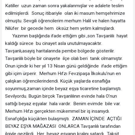
Katiller uzun zaman sonra yakalanmışlar ve adalete teslim
edilmişlerdi. Sonuç itibariyle olan iki masum hemşehrimize
olmuştu. Sevgili öğrencilerim merhum Halil ve halen hayatta
Nilüfer bir gecede hem öksüz hem yetim kalmışlardı.
Yazımın başlığında ifade ettiğim gibi ,son Tavşanlılı hayat
kaldığı sürece bu cinayet asla unutulmayacaktır.
Tavşanlı,asayiş haritalarında pembe bölgede gösterilir.
Tavşanlılı böyle bir cinayete ilçe olalı beri tanık olmamıştır.
Onun içindir ki her yıl 13 Nisan günü geldiğinde ifade ettiğim
gibi içim ürperir. Merhum Hıfzı Fevzipaşa İlkokulu’nun en
çalışkan öğrencilerindendi. Küçük yaşlarda esnaflığa
soyunmuş,zaman içinde beyaz eşya ticaretine başlamıştı.
Sevilyordu. Bugün birçok Tavşanlılının evinde hala O’nun
sattığı beyaz eşyalar hala vardır. Benim evimde bile var.
Merhum Hıfzı gerçekten mükemmel bir iş insanıydı.
Esnafçılığa küçükten bulaşmıştı. ZAMAN İÇİNDE AÇTIĞI
BEYAZ EŞYA MAĞAZASI ONLARCA Tavşanlılı tarafından
ilgiyle gezilirdi. Her beyaz eşyanın kralını satardı. Taksit