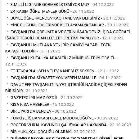
3.MİLLİ LİGİ’NDE GÖRMEK İSTEMİYOR MU? -
04.12.2022
24 KASIM ÖĞRETMENLER GÜNÜ -
26.11.2022
BÖYLE ÖĞRETMENDEN KAÇ TANE VAR DERSİNİZ -
20.11.2022
YİNE BU GÜNÜ EVLERİNDE KUTLAYAMAYACAKLAR -
20.11.2022
TAVŞANLI’DA ÇORUM’DA VE SERİNHİSAR(DENİZLİ)’DA COĞRAFİ
İŞARET TESCİLİ OLAN LEBLEBİ ÜRETİMİ YAPILIYOR -
12.11.2022
TAVŞANLILI MUTLAKA YENİ BİR CAMİYİ YAPABİLECEK
KAPASİTEDEDİR -
12.11.2022
TAVŞANLI-KÜTAHYA ARASI FİLİZ MİNİBÜSLERİYLE 35 TL -
12.11.2022
ET TEKRARI AHSEN VELEV KANE YÜZ SEKSEN -
12.11.2022
TAVŞANLI’DA SİYASETE YÖN VEREN MAHALLE -
06.11.2022
DAVUT EFE TAVŞANLI’NIN YETİŞTİRDİĞİ NADİDE ÇİÇEKLERDEN
BİRİSİDİR -
31.10.2022
GAZETECİ YILMAZ ÖZDİL -
21.10.2022
KISA KISA HABERLER -
15.10.2022
BİR UYARI DA BENDEN -
08.10.2022
TÜRKİYE İŞ BANKASI GENEL MÜDÜRLÜĞÜ’NE -
30.09.2022
PROF.DR VURAL KAVUNCU ÇALIŞMALAR HAKKINDA -
23.09.2022
BİR HUKUKÇU ÇOCUĞU OLARAK -
23.09.2022
GUİNNESS REKORLAR KİTABINA TAVŞANLI’DAN GİREBİLECEK