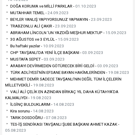
DOĞA KORUMA ve MİLLİ PARKLAR -
01.10.2023
MUTAHHAR TEMEL -
24.09.2023
BEYLER YANLIŞ YAPIYORSUNUZ YAPMAYIN -
23.09.2023
TRABZONLU ALİ ÇAKIR -
23.09.2023
ABRAHAM LİNCOLN ‘UN YAZDIĞI MEŞHUR MEKTUP -
15.09.2023
30 AĞUSTOS ve 3 EYLÜL -
15.09.2023
Bu haftaki yazılar -
10.09.2023
CHP TAVŞANLI’DA YENİ İLÇE BAŞKANI -
03.09.2023
MUSTAFA SEPET -
03.09.2023
ARABAYI DEVİRMEDEN GÖTÜRECEK BİRİ GELDİ -
03.09.2023
TÜRK ADLİYESİ’NİN EFSANE BAYAN HAKİMLERİNDEN -
19.08.2023
MEHMET DEMİR SADECE TAVŞANLI’NIN DEĞİL TÜM İLÇELERİN
MİLLETVEKİLİ -
19.08.2023
VALİ ALİ ÇELİK EN AZINDAN BİRKAÇ YIL DAHA KÜTAHYA’DA
KALMALIYDI -
19.08.2023
İLGİNÇ BULDUKLARIM -
14.08.2023
Kira sorunu -
14.08.2023
TARIK DOSDOĞRU -
07.08.2023
TES-İŞ SENDİKASI TAVŞANLI ŞUBE BAŞKANI AHMET KAZAK -
05.08.2023