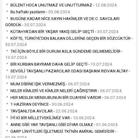
BÜLENT HOCA UNUTMAZ VE UNUTTURMAZ -
12.08.2024
Bu haftaki yazılarım -
05.08.2024
BUGÜNE KADAR NİCE SAYIN HAKİMLER VE DE C. SAVCILARI
GÖRDÜK -
30.07.2024
KÜTAHYA’DAN BİR YAŞAR YAKIŞ GELİP GEÇTİ -
30.07.2024
KÖFTE, TÜRKİYE’DEN BALKAN DİLLERİNE GEÇEN BİR SÖZCÜKTÜR -
30.07.2024
TKİ İÇİN BÖYLE BİR DURUM ASLA GÜNDEME GELMEMELİDİR -
13.07.2024
BİR KURBAN BAYRAMI DAHA GELİP GEÇTİ -
13.07.2024
SEVGİLİ TAVŞANLI PAZARCILAR ODASI BAŞKANI RIDVAN ALTAY -
13.07.2024
MUM DİBİNE IŞIK VERMEZMİŞ -
06.07.2024
NELER KİMLERİ VE KİMLER NELERİ ÇAĞRIŞTIRIR -
06.07.2024
HER MESLEK MENSUBUNUN BİR DUAYENİ VARDIR -
06.07.2024
1 HAZİRAN DEYİNCE -
30.06.2024
TAVŞANLI’DA AVCILAR -
22.06.2024
İYİ Kİ BİR MİLLETVEKİLİMİZ VAR -
10.06.2024
ANNE GİBİ YAR TAVŞANLI GİBİ DİYAR OLMAZ -
01.06.2024
GARP LİNYİTLERİ İŞLETMESİ TKİ’NİN AMİRAL GEMİSİDİR -
01.06.2024