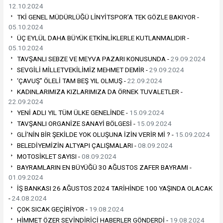
12.10.2024
TKİ GENEL MÜDÜRLÜĞÜ LİNYİTSPOR’A TEK GÖZLE BAKIYOR -
05.10.2024
ÜÇ EYLÜL DAHA BÜYÜK ETKİNLİKLERLE KUTLANMALIDIR -
05.10.2024
TAVŞANLI SEBZE VE MEYVA PAZARI KONUSUNDA -
29.09.2024
SEVGİLİ MİLLETVEKİLİMİZ MEHMET DEMİR -
29.09.2024
‘ÇAVUŞ” ÖLELİ TAM BEŞ YIL OLMUŞ -
22.09.2024
KADINLARIMIZA KIZLARIMIZA DA ÖRNEK TUVALETLER -
22.09.2024
YENİ ADLI YIL TÜM ÜLKE GENELİNDE -
15.09.2024
TAVŞANLI ORGANİZE SANAYİ BÖLGESİ -
15.09.2024
GLİ’NİN BİR ŞEKİLDE YOK OLUŞUNA İZİN VERİR Mİ ? -
15.09.2024
BELEDİYEMİZİN ALTYAPI ÇALIŞMALARI -
08.09.2024
MOTOSİKLET SAYISI -
08.09.2024
BAYRAMLARIN EN BÜYÜĞÜ 30 AĞUSTOS ZAFER BAYRAMI -
01.09.2024
İŞ BANKASI 26 AĞUSTOS 2024 TARİHİNDE 100 YAŞINDA OLACAK
-
24.08.2024
ÇOK SICAK GEÇİRİYOR -
19.08.2024
HİMMET ÖZER SEVİNDİRİCİ HABERLER GÖNDERDİ -
19.08.2024