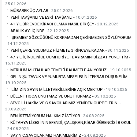
25.01.2026
MÜBAREK ÜÇ AYLAR -
25.01.2026
YENİ TAVŞANLI VE ESKİ TAVŞANLI -
10.01.2026
41 YIL BİR EVDE KİRACI OLMAK NASIL BİR ŞEY -
28.12.2025
ARALIK AYI İÇİNDE -
22.12.2025
İŞKEMBE” SÖZCÜĞÜNÜ KORKMADAN ÇEKİNMEDEN SÖYLÜYORUM
-
14.12.2025
YENİ ÇEVRE YOLUMUZ HİZMETE GİRİNCEYE KADAR -
30.11.2025
47 YIL İÇİNDE NİCE CUMHURİYET BAYRAMINI BİZZAT YÖNETTİM -
16.11.2025
MERHUM MUTAHHAR TEMEL’İ RAHMETLE ANIYORUZ -
19.10.2025
GELİN ŞU TAVUK VE YUMURTA MESELESİNİ TEKRAR DÜŞÜNELİM -
19.10.2025
İLİMİZİN SAYIN MİLLETVEKİLLERİNE AÇIK MEKTUP -
19.10.2025
BÜLENT HOCA UNUTMAZ VE UNUTTURMAZ -
05.10.2025
SEVGİLİ HAKİM VE C.SAVCILARIMIZ YENİDEN CÜPPELERİNİ -
23.09.2025
BEN İSTEMİYORUM HALKIMIZ İSTİYOR -
24.08.2025
KÜTAHYA LİSESİ’NİN EFENDİ, ÇALIŞKAN,KİBAR ÖĞRENCİSİ 8 OKUL
-
24.08.2025
SAYIN C.SAVCILARIMIZ HAKİMLERİMİZ -
24.08.2025