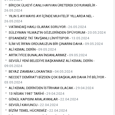
BİRÇOK ÜLKEYİ CANLI HAYVAN ÜRETEREK DOYURABİLİR -
26.05.2024
YILIN 5.AYI MAYIS AYI İÇİNDE MUHTELİF YILLARDA NEL -
26.05.2024
VATANDAŞ HAKLI OLARAK SORUYOR -
26.05.2024
SÜLEYMAN YILMAZ’IN GÖZLERİNDEN ÖPÜYORUM -
20.05.2024
EFSANEMİZ TKİ TAVŞANLI LİNYİTSPOR -
13.05.2024
İLİM VE İRFAN ORDUMUZUN BİR ÇINARINI DAHA -
09.05.2024
ALİ KEMAL DERİN -
09.05.2024
ARTIK İYİCE BUNALAN İNSANLARIMIZ -
09.05.2024
SEVGİLİ YENİ BELEDİYE BAŞKANIMIZ ALİ KEMAL DERİN -
09.05.2024
BEYAZ ZAMBAK LOKANTASI -
04.05.2024
NECDET DEMİRAT’I BİZDEN ÇOK BAŞKALARI DAHA İYİ BİLİYOR -
03.05.2024
ALİ KEMAL DERİN’DEN İSTİRHAM OLACAK -
29.04.2024
13 NİSAN 1987 TARİHİ -
29.04.2024
GÖNÜL KAPISINI ARALAYANLAR -
22.04.2024
SEVGİLİ KAVUNCU -
22.04.2024
BİZİM TEMEL HÜCREMİZ -
22.04.2024