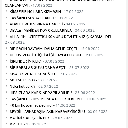
OLANLAR VAR -
17.09.2022
KİMSE FIRINCILARA KIZMASIN -
17.09.2022
TAVŞANLI SEVDALILARI -
09.09.2022
ADALET VE KALKINMA PARTİSİ -
04.09.2022
DEVLET YENİDEN KÖY OKULLARIYLA -
04.09.2022
ALLAH’IN LÜTFETTİĞİ KÖMÜRÜ DEVLETİMİZ ÇIKARMALIDIR -
27.08.2022
BİR BASIN BAYRAMI DAHA GELİP GEÇTİ -
18.08.2022
GLİ ÜNİVERSİTE İŞBİRLİĞİ HAYIRLI OLSUN -
12.08.2022
İSKENDER’İN KILICI -
07.08.2022
BİR BABALAR GÜNÜ DAHA GEÇTİ -
23.07.2022
KISA ÖZ VE NET KONUŞTU -
17.07.2022
MOYMULSPOR -
17.07.2022
Neler kutladık ? -
02.07.2022
HIRSIZLARA KARŞI NE YAPILABİLİR ? -
25.06.2022
TAVŞANLILI 2022 YILINDA NELER BEKLİYOR -
18.06.2022
40 bin köyden söz edilirdi -
11.06.2022
SEVGİLİ ARKADAŞIM AKIN KARAVEYİSOĞLU -
03.06.2022
VALİMİZ ALİ ÇELİK BEY -
28.05.2022
V A S I F -
23.05.2022