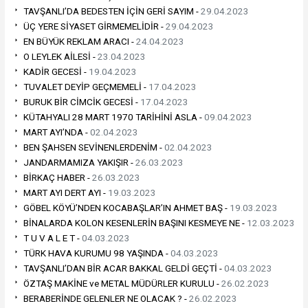
TAVŞANLI’DA BEDESTEN İÇİN GERİ SAYIM -
29.04.2023
ÜÇ YERE SİYASET GİRMEMELİDİR -
29.04.2023
EN BÜYÜK REKLAM ARACI -
24.04.2023
O LEYLEK AİLESİ -
23.04.2023
KADİR GECESİ -
19.04.2023
TUVALET DEYİP GEÇMEMELİ -
17.04.2023
BURUK BİR CİMCİK GECESİ -
17.04.2023
KÜTAHYALI 28 MART 1970 TARİHİNİ ASLA -
09.04.2023
MART AYI’NDA -
02.04.2023
BEN ŞAHSEN SEVİNENLERDENİM -
02.04.2023
JANDARMAMIZA YAKIŞIR -
26.03.2023
BİRKAÇ HABER -
26.03.2023
MART AYI DERT AYI -
19.03.2023
GÖBEL KÖYÜ’NDEN KOCABAŞLAR’IN AHMET BAŞ -
19.03.2023
BİNALARDA KOLON KESENLERİN BAŞINI KESMEYE NE -
12.03.2023
T U V A L E T -
04.03.2023
TÜRK HAVA KURUMU 98 YAŞINDA -
04.03.2023
TAVŞANLI’DAN BİR ACAR BAKKAL GELDİ GEÇTİ -
04.03.2023
ÖZTAŞ MAKİNE ve METAL MÜDÜRLER KURULU -
26.02.2023
BERABERİNDE GELENLER NE OLACAK ? -
26.02.2023