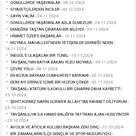
GÖNÜLLERDE YAŞAYANLAR -
06.12.2024
SİYASETÇİLERDEN İNCİLER -
02.12.2024
SAYIN VALİM -
24.11.2024
GÖNÜLLERDE YAŞAYANLAR ASLA ÖLMEZLER -
24.11.2024
EKMEĞİNİ TAŞTAN ÇIKARAN BİR AİLEYDİ -
24.11.2024
HİMMET ÖZER’E BAŞARILAR -
16.11.2024
MOYMUL MAHALLESİ’NDEN YETİŞENLER DERNEĞİ 'NDEN -
16.11.2024
İNEGÖL’E ULAŞACAK BİR TÜNEL -
10.11.2024
TAVŞANLI’NIN BATIYA BAKAN YÜZÜ MOYMUL -
09.11.2024
ÇEVRE YOLU -
08.11.2024
EN BÜYÜK BAYRAM CUMHURİYET BAYRAMI -
02.11.2024
EKİM AYI GİRİNCE İÇİME BİR HÜZÜN ÇÖKER -
02.11.2024
TAVŞANLI ATATÜRK İLKOKULU BİR ÇINARINI DAHA KAYBETTİ -
25.10.2024
ŞEHİT KIZIMIZ NARİN GÜRAN’A ALLAH’TAN RAHMET DİLİYORUM -
25.10.2024
TAVŞANLILIYA İLK HAMSİ BALIĞI’NI TATTIRAN AJAN HÜSEYİN’DİR
-
25.10.2024
AVCILIK VE ATICILIK KULÜBÜ BAŞKANI ZEKİ DİNÇ -
12.10.2024
BİR ZAMANLARIN İLÇE GENÇLİK VE SPOR MÜDÜRÜYDÜ -