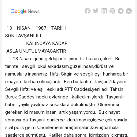
13 NİSAN 1987 TARİHİ
SON TAVŞANLILI
KALINCAYA KADAR
ASLA UNUTULMAYACAKTIR
13 Nisan günü geldiğinde içime bir hüzün çöker. Bu
tarihte sevgili okul arkadaşım,güzel insan,dürüst ve
namuslu iş insanımız Hıfzı Girgin ve sevgili eşi hunharca bir
cinayete kurban olmuşlardı. Ben bu tarihte Tavşanlı’daydım.
Sevgili Hıfzı ve eşi eski adı PTT Caddesi,yeni adı Tahsin
Buruk Caddesi’ndeki evlerinde katledilmişlerdi. Tavşanlılı
haber yayılır yayılmaz sokaklara dökülmüştü. Ölmemesi
gereken iki masum insan artık yaşamıyordu. Bu cinayet
sonrasında Tavşanlı günlerce durulmamış,ilçeye çok sayıda
sivil polis gelmiş,incelemeler,araştırmalar ,kovuşturmalar
saatlerce sürmüştü. Katiller daha sonra içimizden çıkmıştı.