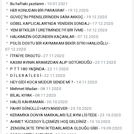
Bu haftaki yazılarım -
10.01.2021
HER KONUDAN BİR PARAGRAF -
19.12.2020
GÜVEÇ’İN PRENSLERİNDEN SAİM AKKOÇ -
19.12.2020
GÖBEL KAPLICALARI’NDA YENİDEN SONDAJ -
17.12.2020
YEM BİTKİLER İ ÜRETİMİNDE İYİ BİR İVME -
10.12.2020
HALKIMIZIN GÖZÜNDEN KAÇANLAR -
07.12.2020
POLİS DOSTU BİR KAYMAKAM BEKİR SITKI HANLIOĞLU -
07.12.2020
İTFAİYE ÖRGÜTÜ -
27.11.2020
KASIM AYININ ARAMIZDAN ALIP GÖTÜRDÜĞÜ -
23.11.2020
P T T 180 YAŞINDA -
22.11.2020
D İ L E R A İ L E S İ -
22.11.2020
HEY GİDİ KOCA MÜDÜR SENDE Mİ ? -
14.11.2020
Mehmet Madan -
08.11.2020
BİLAL KIYAK -
08.11.2020
HALİS KAHRAMAN -
30.10.2020
FAHRİ GÖNÜLLÜ HAYVANSEVER -
25.10.2020
KERAMİKA DÜNYA MARKALARI İLE AYNI LİSTEDE -
23.10.2020
AHMET YÜCESOY İLÇEMİZE HOŞ GELDİNİZ -
13.10.2020
ZENGİNLİKTE TIPKI İKTİDARLARDA OLDUĞU GİBİ -
19.09.2020