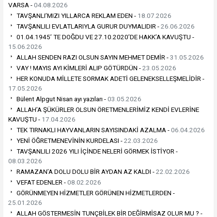
VARSA -
04.08.2026
TAVŞANLI’MIZI YILLARCA REKLAM EDEN -
18.07.2026
TAVŞANLILI EVLATLARIYLA GURUR DUYMALIDIR -
26.06.2026
01.04.1945’ TE DOĞDU VE 27.10.2020’DE HAKK’A KAVUŞTU -
15.06.2026
ALLAH SENDEN RAZI OLSUN SAYIN MEHMET DEMİR -
31.05.2026
VAY ! MAYIS AYI KİMLERİ ALIP GÖTÜRDÜN -
23.05.2026
HER KONUDA MİLLETE SORMAK ADETİ GELENEKSELLEŞMELİDİR -
17.05.2026
Bülent Alpgut Nisan ayı yazıları -
03.05.2026
ALLAH’A ŞÜKÜRLER OLSUN ÖRETMENLERİMİZ KENDİ EVLERİNE
KAVUŞTU -
17.04.2026
TEK TIRNAKLI HAYVANLARIN SAYISINDAKİ AZALMA -
06.04.2026
YENİ ÖĞRETMENEVİNİN KURDELASI -
22.03.2026
TAVŞANLILI 2026 YILI İÇİNDE NELERİ GÖRMEK İSTİYOR -
08.03.2026
RAMAZAN’A DOLU DOLU BİR AYDAN AZ KALDI -
22.02.2026
VEFAT EDENLER -
08.02.2026
GÖRÜNMEYEN HİZMETLER GÖRÜNEN HİZMETLERDEN -
25.01.2026
ALLAH GÖSTERMESİN TUNÇBİLEK BİR DEĞİRMİSAZ OLUR MU ? -