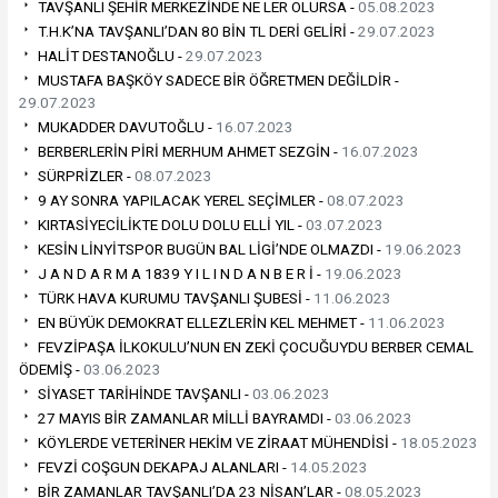
TAVŞANLI ŞEHİR MERKEZİNDE NE LER OLURSA -
05.08.2023
T.H.K’NA TAVŞANLI’DAN 80 BİN TL DERİ GELİRİ -
29.07.2023
HALİT DESTANOĞLU -
29.07.2023
MUSTAFA BAŞKÖY SADECE BİR ÖĞRETMEN DEĞİLDİR -
29.07.2023
MUKADDER DAVUTOĞLU -
16.07.2023
BERBERLERİN PİRİ MERHUM AHMET SEZGİN -
16.07.2023
SÜRPRİZLER -
08.07.2023
9 AY SONRA YAPILACAK YEREL SEÇİMLER -
08.07.2023
KIRTASİYECİLİKTE DOLU DOLU ELLİ YIL -
03.07.2023
KESİN LİNYİTSPOR BUGÜN BAL LİGİ’NDE OLMAZDI -
19.06.2023
J A N D A R M A 1839 Y I L I N D A N B E R İ -
19.06.2023
TÜRK HAVA KURUMU TAVŞANLI ŞUBESİ -
11.06.2023
EN BÜYÜK DEMOKRAT ELLEZLERİN KEL MEHMET -
11.06.2023
FEVZİPAŞA İLKOKULU’NUN EN ZEKİ ÇOCUĞUYDU BERBER CEMAL
ÖDEMİŞ -
03.06.2023
SİYASET TARİHİNDE TAVŞANLI -
03.06.2023
27 MAYIS BİR ZAMANLAR MİLLİ BAYRAMDI -
03.06.2023
KÖYLERDE VETERİNER HEKİM VE ZİRAAT MÜHENDİSİ -
18.05.2023
FEVZİ COŞGUN DEKAPAJ ALANLARI -
14.05.2023
BİR ZAMANLAR TAVŞANLI’DA 23 NİSAN’LAR -
08.05.2023