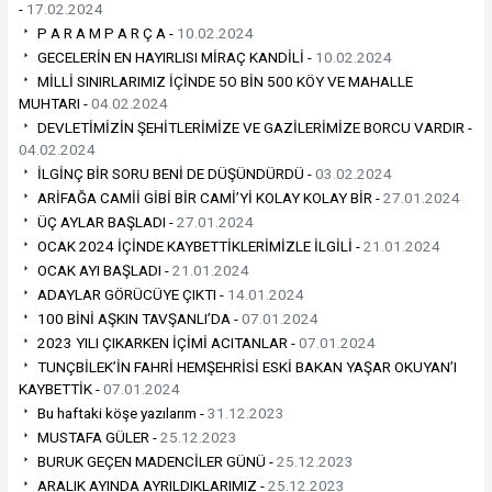
-
17.02.2024
P A R A M P A R Ç A -
10.02.2024
GECELERİN EN HAYIRLISI MİRAÇ KANDİLİ -
10.02.2024
MİLLİ SINIRLARIMIZ İÇİNDE 5O BİN 500 KÖY VE MAHALLE
MUHTARI -
04.02.2024
DEVLETİMİZİN ŞEHİTLERİMİZE VE GAZİLERİMİZE BORCU VARDIR -
04.02.2024
İLGİNÇ BİR SORU BENİ DE DÜŞÜNDÜRDÜ -
03.02.2024
ARİFAĞA CAMİİ GİBİ BİR CAMİ’Yİ KOLAY KOLAY BİR -
27.01.2024
ÜÇ AYLAR BAŞLADI -
27.01.2024
OCAK 2024 İÇİNDE KAYBETTİKLERİMİZLE İLGİLİ -
21.01.2024
OCAK AYI BAŞLADI -
21.01.2024
ADAYLAR GÖRÜCÜYE ÇIKTI -
14.01.2024
100 BİNİ AŞKIN TAVŞANLI’DA -
07.01.2024
2023 YILI ÇIKARKEN İÇİMİ ACITANLAR -
07.01.2024
TUNÇBİLEK’İN FAHRİ HEMŞEHRİSİ ESKİ BAKAN YAŞAR OKUYAN’I
KAYBETTİK -
07.01.2024
Bu haftaki köşe yazılarım -
31.12.2023
MUSTAFA GÜLER -
25.12.2023
BURUK GEÇEN MADENCİLER GÜNÜ -
25.12.2023
ARALIK AYINDA AYRILDIKLARIMIZ -
25.12.2023