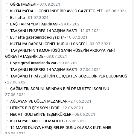
ÖĞRETMENEVİ -
07.08.2021
KÜTAHYA’DA İL GENELİNDE BİR AVUÇ GAZETECİYİZ -
05.08.2021
Bu hafta -
31.07.2021
BAŞ TARIM YEM FABRİKASI -
24.07.2021
TAVŞANLI EKSPRES 14 YAŞINA BASTI -
12.07.2021
Bu hafta gazetemizdeki yazılar -
10.07.2021
KÜTAHYA BAROSU GENEL KURULU ÖNCESİ -
03.07.2021
TAVŞANLI’NIN 18.MÜFTÜSÜ SAYIN HÜSEYİN AKSOY’A YENİ
GÖREVİ ATAŞEHİR’DE -
03.07.2021
Böyle güzel insanlar da var -
29.06.2021
TAVŞANLI EKSPRES 14 YAŞINA BASTI -
27.06.2021
TAVŞANLI İTFAİYESİ İÇİN GERÇEKTEN GÜZEL BİR YER BULUNMUŞ
-
27.06.2021
ÇAĞIMIZIN SORUNLARINDAN BİRİ DE MÜLTECİ SORUNU -
27.06.2021
AĞLAYAN VE GÜLEN MEZARLAR -
27.06.2021
HERKES BİR ŞEY SÖYLÜYOR -
12.06.2021
NECATİ GÜLTEKİN’E TEŞEKKÜRLER -
06.06.2021
KÜTAHYALI AKILLI OLMALIDIR -
06.06.2021
12 MAYIS DÜNYA HEMŞİRELER GÜNÜ OLARAK KUTLANIR -
29.05.2021