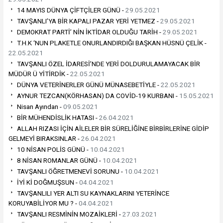
14 MAYIS DÜNYA ÇİFTÇİLER GÜNÜ -
29.05.2021
TAVŞANLI’YA BİR KAPALI PAZAR YERİ YETMEZ -
29.05.2021
DEMOKRAT PARTİ’ NİN İKTİDAR OLDUĞU TARİH -
29.05.2021
T.H.K ‘NUN PLAKETLE ONURLANDIRDIĞI BAŞKAN HÜSNÜ ÇELİK -
22.05.2021
TAVŞANLI ÖZEL İDARESİ’NDE YERİ DOLDURULAMAYACAK BİR
MÜDÜR Ü YİTİRDİK -
22.05.2021
DÜNYA VETERİNERLER GÜNÜ MÜNASEBETİYLE -
22.05.2021
AYNUR TEZCAN(KÖRHASAN) DA COVİD-19 KURBANI -
15.05.2021
Nisan Ayından -
09.05.2021
BİR MÜHENDİSLİK HATASI -
26.04.2021
ALLAH RIZASI İÇİN AİLELER BİR SÜRELİĞİNE BİRBİRLERİNE GİDİP
GELMEYİ BIRAKSINLAR -
26.04.2021
10 NİSAN POLİS GÜNÜ -
10.04.2021
8 NİSAN ROMANLAR GÜNÜ -
10.04.2021
TAVŞANLI ÖĞRETMENEVİ SORUNU -
10.04.2021
İYİ Kİ DOĞMUŞSUN -
04.04.2021
TAVŞANLILI YER ALTI SU KAYNAKLARINI YETERİNCE
KORUYABİLİYOR MU ? -
04.04.2021
TAVŞANLI RESMİNİN MOZAİKLERİ -
27.03.2021