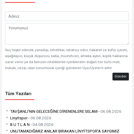
Suç teşkil edecek, yasadışı, tehditkar, rahatsız edici, hakaret ve küfür içeren,
aşağılayıcı, küçük düşürücü, kaba, müstehcen, ahlaka aykırı, kişilik haklarına
zarar verici ya da benzeri niteliklerde içeriklerden doğan her türlü mali,
hukuki, cezai, idari sorumluluk içeriği gönderen Üye/Üyeler’e aittir.
Gönder
Tüm Yazıları
TAVŞANLI’NIN GELECEĞİNE DİRENENLERE SELAM -
06.08.2026
Linyitspor -
06.08.2026
B U T L A N -
04.08.2026
UNUTAMADIĞIMIZ ANILAR BIRAKAN LİNYİTSPOR’A SAYGIMIZ