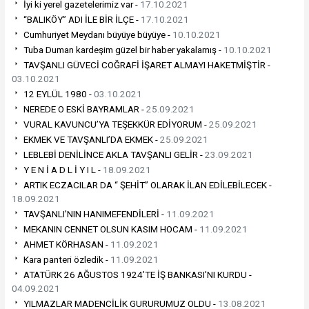
İyi ki yerel gazetelerimiz var -
17.10.2021
“BALIKÖY” ADI İLE BİR İLÇE -
17.10.2021
Cumhuriyet Meydanı büyüye büyüye -
10.10.2021
Tuba Duman kardeşim güzel bir haber yakalamış -
10.10.2021
TAVŞANLI GÜVECİ COĞRAFİ İŞARET ALMAYI HAKETMİŞTİR -
03.10.2021
12 EYLÜL 1980 -
03.10.2021
NEREDE O ESKİ BAYRAMLAR -
25.09.2021
VURAL KAVUNCU’YA TEŞEKKÜR EDİYORUM -
25.09.2021
EKMEK VE TAVŞANLI’DA EKMEK -
25.09.2021
LEBLEBİ DENİLİNCE AKLA TAVŞANLI GELİR -
23.09.2021
Y E N İ A D L İ Y I L -
18.09.2021
ARTIK ECZACILAR DA “ ŞEHİT” OLARAK İLAN EDİLEBİLECEK -
18.09.2021
TAVŞANLI’NIN HANIMEFENDİLERİ -
11.09.2021
MEKANIN CENNET OLSUN KASIM HOCAM -
11.09.2021
AHMET KÖRHASAN -
11.09.2021
Kara panteri özledik -
11.09.2021
ATATÜRK 26 AĞUSTOS 1924’TE İŞ BANKASI’NI KURDU -
04.09.2021
YILMAZLAR MADENCİLİK GURURUMUZ OLDU -
13.08.2021