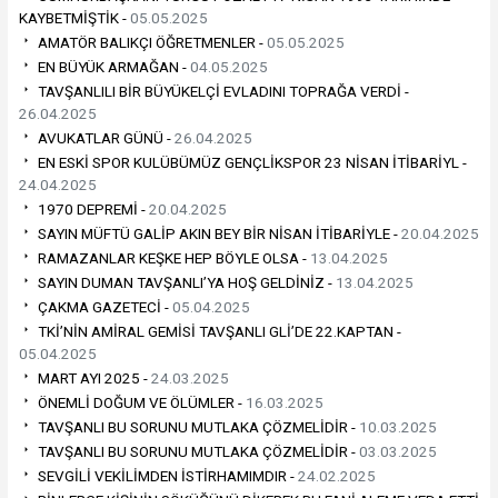
KAYBETMİŞTİK -
05.05.2025
AMATÖR BALIKÇI ÖĞRETMENLER -
05.05.2025
EN BÜYÜK ARMAĞAN -
04.05.2025
TAVŞANLILI BİR BÜYÜKELÇİ EVLADINI TOPRAĞA VERDİ -
26.04.2025
AVUKATLAR GÜNÜ -
26.04.2025
EN ESKİ SPOR KULÜBÜMÜZ GENÇLİKSPOR 23 NİSAN İTİBARİYL -
24.04.2025
1970 DEPREMİ -
20.04.2025
SAYIN MÜFTÜ GALİP AKIN BEY BİR NİSAN İTİBARİYLE -
20.04.2025
RAMAZANLAR KEŞKE HEP BÖYLE OLSA -
13.04.2025
SAYIN DUMAN TAVŞANLI’YA HOŞ GELDİNİZ -
13.04.2025
ÇAKMA GAZETECİ -
05.04.2025
TKİ’NİN AMİRAL GEMİSİ TAVŞANLI GLİ’DE 22.KAPTAN -
05.04.2025
MART AYI 2025 -
24.03.2025
ÖNEMLİ DOĞUM VE ÖLÜMLER -
16.03.2025
TAVŞANLI BU SORUNU MUTLAKA ÇÖZMELİDİR -
10.03.2025
TAVŞANLI BU SORUNU MUTLAKA ÇÖZMELİDİR -
03.03.2025
SEVGİLİ VEKİLİMDEN İSTİRHAMIMDIR -
24.02.2025