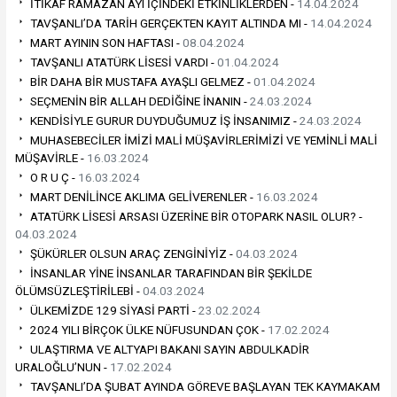
İTİKAF RAMAZAN AYI İÇİNDEKİ ETKİNLİKLERDEN -
14.04.2024
TAVŞANLI’DA TARİH GERÇEKTEN KAYIT ALTINDA MI -
14.04.2024
MART AYININ SON HAFTASI -
08.04.2024
TAVŞANLI ATATÜRK LİSESİ VARDI -
01.04.2024
BİR DAHA BİR MUSTAFA AYAŞLI GELMEZ -
01.04.2024
SEÇMENİN BİR ALLAH DEDİĞİNE İNANIN -
24.03.2024
KENDİSİYLE GURUR DUYDUĞUMUZ İŞ İNSANIMIZ -
24.03.2024
MUHASEBECİLER İMİZİ MALİ MÜŞAVİRLERİMİZİ VE YEMİNLİ MALİ
MÜŞAVİRLE -
16.03.2024
O R U Ç -
16.03.2024
MART DENİLİNCE AKLIMA GELİVERENLER -
16.03.2024
ATATÜRK LİSESİ ARSASI ÜZERİNE BİR OTOPARK NASIL OLUR? -
04.03.2024
ŞÜKÜRLER OLSUN ARAÇ ZENGİNİYİZ -
04.03.2024
İNSANLAR YİNE İNSANLAR TARAFINDAN BİR ŞEKİLDE
ÖLÜMSÜZLEŞTİRİLEBİ -
04.03.2024
ÜLKEMİZDE 129 SİYASİ PARTİ -
23.02.2024
2024 YILI BİRÇOK ÜLKE NÜFUSUNDAN ÇOK -
17.02.2024
ULAŞTIRMA VE ALTYAPI BAKANI SAYIN ABDULKADİR
URALOĞLU’NUN -
17.02.2024
TAVŞANLI’DA ŞUBAT AYINDA GÖREVE BAŞLAYAN TEK KAYMAKAM