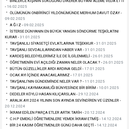
BİNLERCE KİŞİNİN SÖKÜĞÜNÜ DİKEREK BU FANİ ALEME VEDA ETTİ
-
16.02.2025
ÖLÜMÜNÜN ONBİRİNCİ YILDÖNÜMÜNDE MERHUM DAVUT ÖZAY -
09.02.2025
A Ğ I Z -
09.02.2025
İSTERSE DÜNYANIN EN BÜYÜK YANGIN SÖNDÜRME TEŞKİLATINI
KURAR -
31.01.2025
TAVŞANLILI SİYASETÇİ EVLATLARINA TEŞEKKUR -
31.01.2025
TAVŞANLI SEVDALILARINDAN HABER VAR -
31.01.2025
KARDEŞ BELEDİYELERİMİZ İLE DE İLGİLENMELİ -
26.01.2025
ÖĞRETMENİN EVİ AÇILDIĞI ZAMAN NELER OLACAK ? -
26.01.2025
BÜTÜN GÜZELLİKLER ARDI ARDINA GELDİ -
17.01.2025
OCAK AYI İÇİNDE ANACAKLARIMIZ -
17.01.2025
TAVŞANLI’NIN GÜNDEMİNDE NELER VAR ? -
11.01.2025
TAVŞANLI KAYMAKAMLIĞI BÜNYESİNDE BİR BİRİM -
10.01.2025
DEDELER KÖYLÜ HASAN KILIÇARSLAN -
29.12.2024
ARALIK AYI 2024 YILININ SON AYINDA SEVİNDİREN VE ÜZENLER -
20.12.2024
İKRAM EDİLEN PARÇA ETLER ARTIK TARİH -
20.12.2024
C.H.P EMEKLİ ÖĞRETMENLERE YEMEK İKRAM ETMİŞ -
14.12.2024
BİR 24 KASIM ÖĞRETMENLER GÜNÜ DAHA GEÇTİ -
14.12.2024