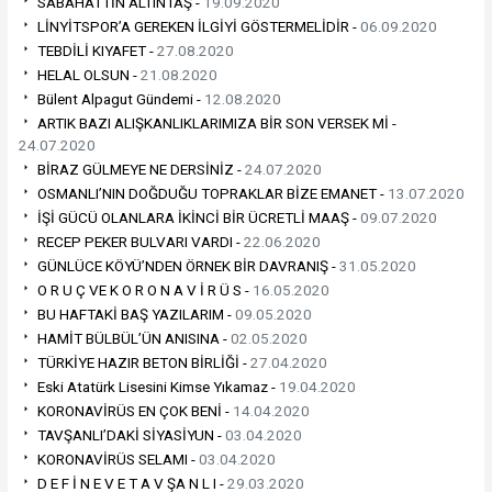
SABAHATTİN ALTINTAŞ -
19.09.2020
LİNYİTSPOR’A GEREKEN İLGİYİ GÖSTERMELİDİR -
06.09.2020
TEBDİLİ KIYAFET -
27.08.2020
HELAL OLSUN -
21.08.2020
Bülent Alpagut Gündemi -
12.08.2020
ARTIK BAZI ALIŞKANLIKLARIMIZA BİR SON VERSEK Mİ -
24.07.2020
BİRAZ GÜLMEYE NE DERSİNİZ -
24.07.2020
OSMANLI’NIN DOĞDUĞU TOPRAKLAR BİZE EMANET -
13.07.2020
İŞİ GÜCÜ OLANLARA İKİNCİ BİR ÜCRETLİ MAAŞ -
09.07.2020
RECEP PEKER BULVARI VARDI -
22.06.2020
GÜNLÜCE KÖYÜ’NDEN ÖRNEK BİR DAVRANIŞ -
31.05.2020
O R U Ç VE K O R O N A V İ R Ü S -
16.05.2020
BU HAFTAKİ BAŞ YAZILARIM -
09.05.2020
HAMİT BÜLBÜL’ÜN ANISINA -
02.05.2020
TÜRKİYE HAZIR BETON BİRLİĞİ -
27.04.2020
Eski Atatürk Lisesini Kimse Yıkamaz -
19.04.2020
KORONAVİRÜS EN ÇOK BENİ -
14.04.2020
TAVŞANLI’DAKİ SİYASİYUN -
03.04.2020
KORONAVİRÜS SELAMI -
03.04.2020
D E F İ N E V E T A V ŞA N L I -
29.03.2020