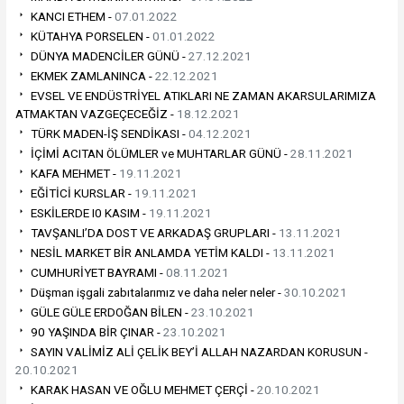
KANCI ETHEM -
07.01.2022
KÜTAHYA PORSELEN -
01.01.2022
DÜNYA MADENCİLER GÜNÜ -
27.12.2021
EKMEK ZAMLANINCA -
22.12.2021
EVSEL VE ENDÜSTRİYEL ATIKLARI NE ZAMAN AKARSULARIMIZA
ATMAKTAN VAZGEÇECEĞİZ -
18.12.2021
TÜRK MADEN-İŞ SENDİKASI -
04.12.2021
İÇİMİ ACITAN ÖLÜMLER ve MUHTARLAR GÜNÜ -
28.11.2021
KAFA MEHMET -
19.11.2021
EĞİTİCİ KURSLAR -
19.11.2021
ESKİLERDE I0 KASIM -
19.11.2021
TAVŞANLI’DA DOST VE ARKADAŞ GRUPLARI -
13.11.2021
NESİL MARKET BİR ANLAMDA YETİM KALDI -
13.11.2021
CUMHURİYET BAYRAMI -
08.11.2021
Düşman işgali zabıtalarımız ve daha neler neler -
30.10.2021
GÜLE GÜLE ERDOĞAN BİLEN -
23.10.2021
90 YAŞINDA BİR ÇINAR -
23.10.2021
SAYIN VALİMİZ ALİ ÇELİK BEY’İ ALLAH NAZARDAN KORUSUN -
20.10.2021
KARAK HASAN VE OĞLU MEHMET ÇERÇİ -
20.10.2021