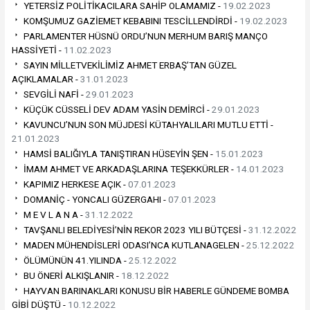
YETERSİZ POLİTİKACILARA SAHİP OLAMAMIZ -
19.02.2023
KOMŞUMUZ GAZİEMET KEBABINI TESCİLLENDİRDİ -
19.02.2023
PARLAMENTER HÜSNÜ ORDU’NUN MERHUM BARIŞ MANÇO
HASSİYETİ -
11.02.2023
SAYIN MİLLETVEKİLİMİZ AHMET ERBAŞ’TAN GÜZEL
AÇIKLAMALAR -
31.01.2023
SEVGİLİ NAFİ -
29.01.2023
KÜÇÜK CÜSSELİ DEV ADAM YASİN DEMİRCİ -
29.01.2023
KAVUNCU’NUN SON MÜJDESİ KÜTAHYALILARI MUTLU ETTİ -
21.01.2023
HAMSİ BALIĞIYLA TANIŞTIRAN HÜSEYİN ŞEN -
15.01.2023
İMAM AHMET VE ARKADAŞLARINA TEŞEKKÜRLER -
14.01.2023
KAPIMIZ HERKESE AÇIK -
07.01.2023
DOMANİÇ - YONCALI GÜZERGAHI -
07.01.2023
M E V L A N A -
31.12.2022
TAVŞANLI BELEDİYESİ’NİN REKOR 2023 YILI BÜTÇESİ -
31.12.2022
MADEN MÜHENDİSLERİ ODASI’NCA KUTLANAGELEN -
25.12.2022
ÖLÜMÜNÜN 41.YILINDA -
25.12.2022
BU ÖNERİ ALKIŞLANIR -
18.12.2022
HAYVAN BARINAKLARI KONUSU BİR HABERLE GÜNDEME BOMBA
GİBİ DÜŞTÜ -
10.12.2022