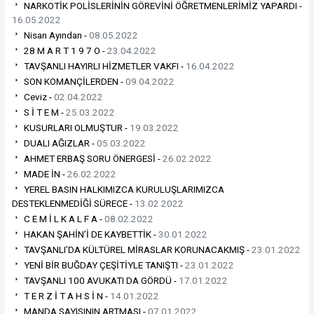
NARKOTİK POLİSLERİNİN GÖREVİNİ ÖĞRETMENLERİMİZ YAPARDI -
16.05.2022
Nisan Ayından -
08.05.2022
28 M A R T 1 9 7 O -
23.04.2022
TAVŞANLI HAYIRLI HİZMETLER VAKFI -
16.04.2022
SON KOMANÇİLERDEN -
09.04.2022
Ceviz -
02.04.2022
S İ T E M -
25.03.2022
KUSURLARI OLMUŞTUR -
19.03.2022
DUALI AĞIZLAR -
05.03.2022
AHMET ERBAŞ SORU ÖNERGESİ -
26.02.2022
MADE İN -
26.02.2022
YEREL BASIN HALKIMIZCA KURULUŞLARIMIZCA
DESTEKLENMEDİĞİ SÜRECE -
13.02.2022
C E M İ L K A L F A -
08.02.2022
HAKAN ŞAHİN’İ DE KAYBETTİK -
30.01.2022
TAVŞANLI’DA KÜLTÜREL MİRASLAR KORUNACAKMIŞ -
23.01.2022
YENİ BİR BUĞDAY ÇEŞİTİYLE TANIŞTI -
23.01.2022
TAVŞANLI 100 AVUKATI DA GÖRDÜ -
17.01.2022
T E R Z İ T A H S İ N -
14.01.2022
MANDA SAYISININ ARTMASI -
07.01.2022