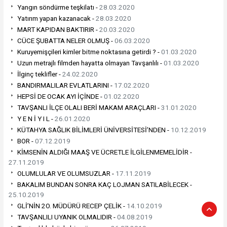
Yangın söndürme teşkilatı -
28.03.2020
Yatırım yapan kazanacak -
28.03.2020
MART KAPIDAN BAKTIRIR -
20.03.2020
CÜCE ŞUBATTA NELER OLMUŞ -
06.03.2020
Kuruyemişçileri kimler bitme noktasına getirdi ? -
01.03.2020
Uzun metrajlı filmden hayatta olmayan Tavşanlılı -
01.03.2020
İlginç teklifler -
24.02.2020
BANDIRMALILAR EVLATLARINI -
17.02.2020
HEPSİ DE OCAK AYI İÇİNDE -
01.02.2020
TAVŞANLI İLÇE OLALI BERİ MAKAM ARAÇLARI -
31.01.2020
Y E N İ Y I L -
26.01.2020
KÜTAHYA SAĞLIK BİLİMLERİ ÜNİVERSİTESİ’NDEN -
10.12.2019
BOR -
07.12.2019
KİMSENİN ALDIĞI MAAŞ VE ÜCRETLE İLGİLENMEMELİDİR -
27.11.2019
OLUMLULAR VE OLUMSUZLAR -
17.11.2019
BAKALIM BUNDAN SONRA KAÇ LOJMAN SATILABİLECEK -
25.10.2019
GLİ’NİN 2O. MÜDÜRÜ RECEP ÇELİK -
14.10.2019
TAVŞANLILI UYANIK OLMALIDIR -
04.08.2019