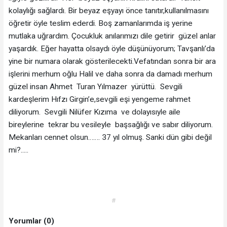
kolaylığı sağlardı. Bir beyaz eşyayı önce tanıtır,kullanılmasını
öğretir öyle teslim ederdi. Boş zamanlarımda iş yerine
mutlaka uğrardım. Çocukluk anılarımızı dile getirir güzel anlar
yaşardık. Eğer hayatta olsaydı öyle düşünüyorum; Tavşanlı’da
yine bir numara olarak gösterilecekti.Vefatından sonra bir ara
işlerini merhum oğlu Halil ve daha sonra da damadı merhum
güzel insan Ahmet Turan Yılmazer yürüttü. Sevgili
kardeşlerim Hıfzı Girgin’e,sevgili eşi yengeme rahmet
diliyorum. Sevgili Nilüfer Kızıma ve dolayısıyle aile
bireylerine tekrar bu vesileyle başsağlığı ve sabır diliyorum.
Mekanları cennet olsun……. 37 yıl olmuş. Sanki dün gibi değil
mi?.....
#
Yorumlar (0)