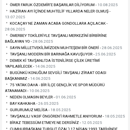
ÖMER FARUK ÖZDEMİR’E BAŞARILAR DİLİYORUM -
10.08.2025
HAZİRAN AYI İÇİNDE MUHTELİF YILLARDA NELER OLMUŞ -
13.07.2025
KOCAÇAY NE ZAMAN ACABA GONDOLLARA AÇILACAK -
28.06.2025
ÖMERBEY TOKİLERİYLE TAVŞANLI MERKEZİNİ BİRBİRİNE
BAĞLAYAN YO -
28.06.2025
SAYIN MİLLETVEKİLİMİZDEN MUHTEŞEM BİR ÖNERİ -
28.06.2025
TAVŞANLI MODERN BİR BARINAĞA KAVUŞUYOR -
25.06.2025
DEMEK Kİ TAVŞANLI’DA İSTENİLİRSE ÇİLEK ÜRETİMİ
YAPILABİLECEK -
14.06.2025
BUGÜNKÜ KONUĞUM SEVGİLİ TAVŞANLI ZİRAAT ODASI
BAŞKANIMIZ -
14.06.2025
75 YATAK DAHA - BİR İLÇE GENÇLİK VE SPOR MÜDÜRÜ
ATANAMADI -
10.06.2025
NEDEN OLMASIN BEYLER -
01.06.2025
BAY KAHKAHA -
26.05.2025
GURURUMUZ MELİSA -
18.05.2025
TAVŞANLILI VASIF ÖNGÖREN’İ RAHMETLE ANIYORUM -
18.05.2025
BİRAZ TEBESSÜM ETMEYE NE DERSİNİZ -
12.05.2025
CUMHURBAŞKANI TURGUT ÖZAL’I 17 NİSAN 1993 TARİHİNDE