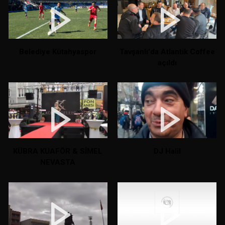
Belediye Kütahyaspor
Tavşanlı'da Atlantik Coffee
açıldı
KÜBRA KUAFÖR & SİMEL
DJ Halil
NEVASTA