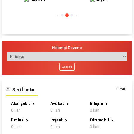
Akşam
Karar
Nöbetçi Eczane
Göster
Tümü
Seri İlanlar
Akaryakıt
Avukat
Bilişim
0 İlan
0 İlan
0 İlan
Emlak
İnşaat
Otomobil
0 İlan
0 İlan
3 İlan