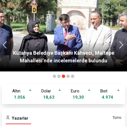
Kütahya Belediye Başkanı Kahveci, Maltepe
Mahallesi’nde incelemelerde bulundu
altin
dolar
euro
bist
1.056
18,63
19,30
4.974
Tümü
Yazarlar