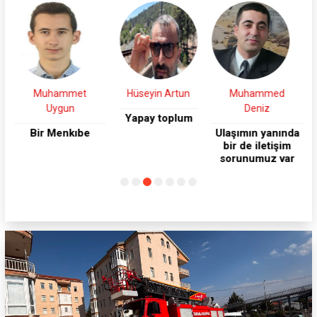
Hüseyin Artun
Muhammed
Mustafa Göktürk
Deniz
Yapay toplum
Esnafa moral
olalım
Ulaşımın yanında
bir de iletişim
sorunumuz var