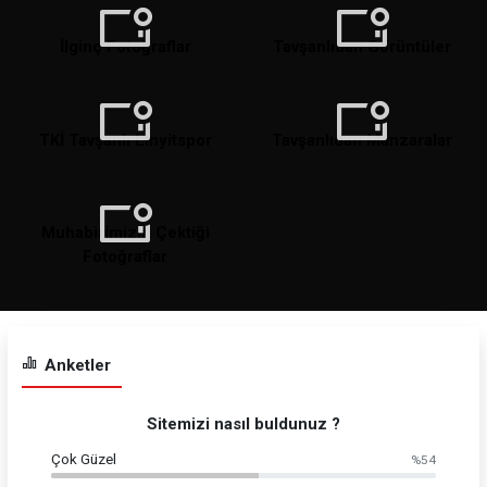
İlginç Fotoğraflar
Tavşanlıdan Görüntüler
TKİ Tavşanlı Linyitspor
Tavşanlıdan Manzaralar
Muhabirimizin Çektiği
Fotoğraflar
Anketler
Sitemizi nasıl buldunuz ?
Çok Güzel
%54