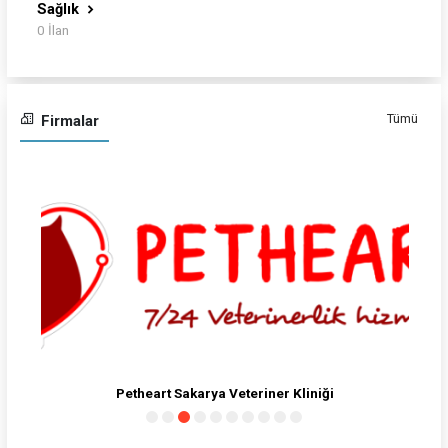
Sağlık
0 İlan
Tümü
Firmalar
Lcw Waikiki