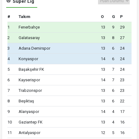
Süper Lig
#
Takım
O
G
P
1
Fenerbahçe
13
9
29
2
Galatasaray
13
8
27
3
Adana Demirspor
13
6
24
4
Konyaspor
14
6
24
5
Başakşehir FK
13
7
24
6
Kayserispor
14
7
23
7
Trabzonspor
13
6
23
8
Beşiktaş
13
6
22
9
Alanyaspor
14
4
17
10
Gaziantep FK
13
4
16
11
Antalyaspor
12
5
16