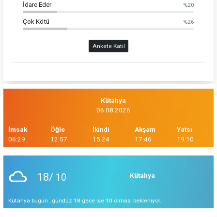
İdare Eder
%20
Çok Kötü
%26
Ankete Katıl
Kütahya
06.08.2026
İmsak
Öğle
İkindi
Akşam
Yatsı
06:29
12:57
15:24
17:46
19:10
18/
10
Kütahya
Kütahya bugün , gündüz 18 gece ise 10 olması bekleniyor.