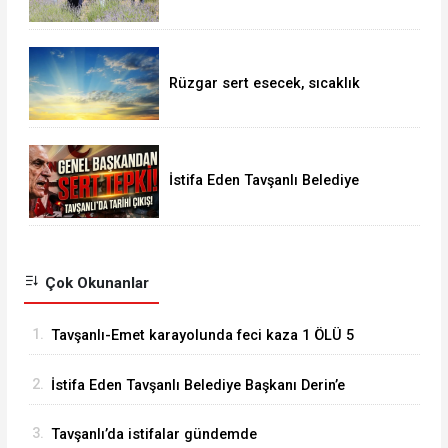
Rüzgar sert esecek, sıcaklık
değişmeyecek
İstifa Eden Tavşanlı Belediye
Başkanı Derin’e Sert Tepki
Çok Okunanlar
1.
Tavşanlı-Emet karayolunda feci kaza 1 ÖLÜ 5
YARALI
2.
İstifa Eden Tavşanlı Belediye Başkanı Derin’e
Sert Tepki
3.
Tavşanlı’da istifalar gündemde