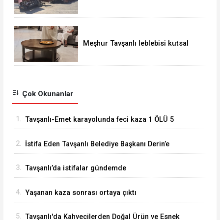
Meşhur Tavşanlı leblebisi kutsal
topraklarda
Çok Okunanlar
1.
Tavşanlı-Emet karayolunda feci kaza 1 ÖLÜ 5
YARALI
2.
İstifa Eden Tavşanlı Belediye Başkanı Derin’e
Sert Tepki
3.
Tavşanlı’da istifalar gündemde
4.
Yaşanan kaza sonrası ortaya çıktı
5.
Tavşanlı'da Kahvecilerden Doğal Ürün ve Esnek