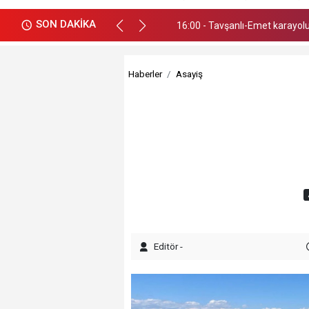
SON DAKİKA
16:00 - Tavşanlı-Emet karayol
21:58 - Trafik kazası ucuz atlat
Haberler
Asayiş
Editör -