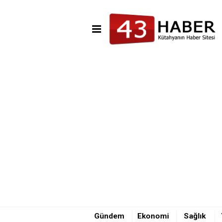
16:00 - Tavşanlı-Emet karayol
21:58 - Trafik kazası ucuz atlat
Gündem
Ekonomi
Sağlık
16:10 - Kütahya İl Emniyet Müd