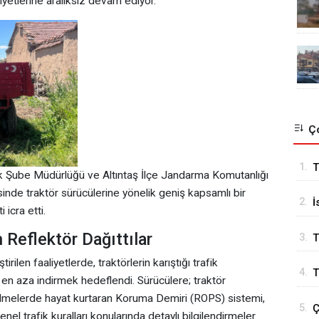
yetlerine aralıksız devam ediyor.
Ço
1.
T
k Şube Müdürlüğü ve Altıntaş İlçe Jandarma Komutanlığı
k
esinde traktör sürücülerine yönelik geniş kapsamlı bir
2.
İ
 icra etti.
B
 Reflektör Dağıttılar
3.
T
ilen faaliyetlerde, traktörlerin karıştığı trafik
4.
T
 en aza indirmek hedeflendi. Sürücülere; traktör
rilmelerde hayat kurtaran Koruma Demiri (ROPS) sistemi,
5.
Ç
nel trafik kuralları konularında detaylı bilgilendirmeler