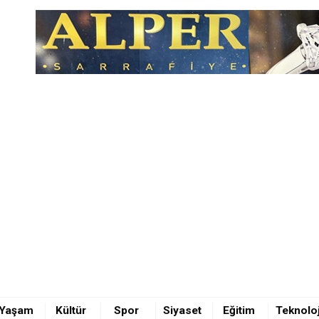
unda feci kaza 1 ÖLÜ 5 YARALI
ıldı
Yaşam
Kültür
Spor
Siyaset
Eğitim
Teknoloj
ürü Osman Elbir’den 4 ilçeye ziyaret