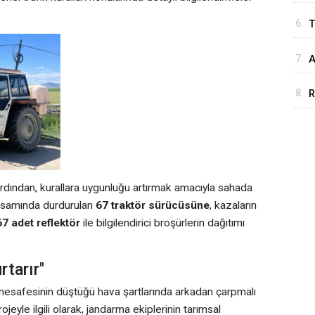
6.
T
7.
A
u
8.
R
 ardından, kurallara uygunluğu artırmak amacıyla sahada
apsamında durdurulan
67 traktör sürücüsüne
, kazaların
67 adet reflektör
ile bilgilendirici broşürlerin dağıtımı
tarır"
mesafesinin düştüğü hava şartlarında arkadan çarpmalı
yle ilgili olarak, jandarma ekiplerinin tarımsal