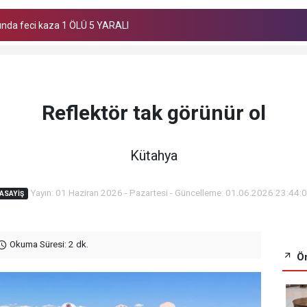
unda feci kaza 1 ÖLÜ 5 YARALI
ıldı
Reflektör tak görünür ol
Kütahya
Yayın: 01 Haziran 2026 - Pazartesi - Güncelleme: 01.06.2026 23:44:
ASAYIŞ
Okuma Süresi: 2 dk.
Ön