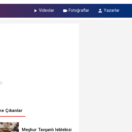
Videolar
Fotoğraflar
Yazarlar
00
e Çıkanlar
Meşhur Tavşanlı leblebisi