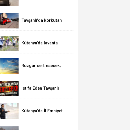
kutsal topraklarda
Tavşanlı'da korkutan
yangın
Kütahya’da lavanta
hasadı
Rüzgar sert esecek,
sıcaklık değişmeyecek
İstifa Eden Tavşanlı
Belediye Başkanı Derin’e
Sert Tepki
Kütahya’da İl Emniyet
Müdürlüğü personeline
etkili iletişim eğitimi