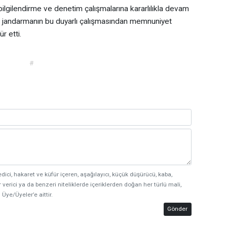
bilgilendirme ve denetim çalışmalarına kararlılıkla devam
 ise jandarmanın bu duyarlı çalışmasından memnuniyet
r etti.
#
edici, hakaret ve küfür içeren, aşağılayıcı, küçük düşürücü, kaba,
 verici ya da benzeri niteliklerde içeriklerden doğan her türlü mali,
 Üye/Üyeler’e aittir.
Gönder