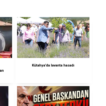
Kütahya’da lavanta hasadı
man