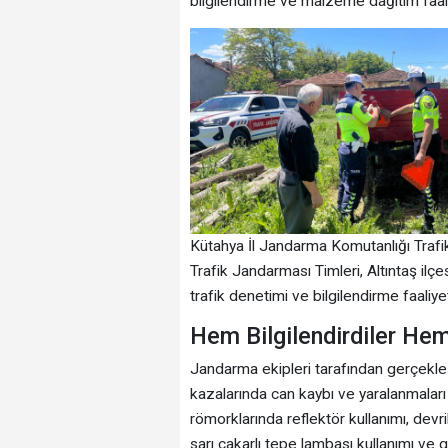
bilgilendirme ve malzeme dağıtım faali
Kütahya İl Jandarma Komutanlığı Trafi
Trafik Jandarması Timleri, Altıntaş ilç
trafik denetimi ve bilgilendirme faaliyeti
Hem Bilgilendirdiler Hem
Jandarma ekipleri tarafından gerçekleştir
kazalarında can kaybı ve yaralanmaları
römorklarında reflektör kullanımı, dev
sarı çakarlı tepe lambası kullanımı ve ge