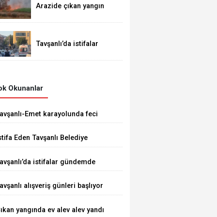
Arazide çıkan yangın
demiryoluna ulaştı
Tavşanlı’da istifalar
gündemde
k Okunanlar
avşanlı-Emet karayolunda feci
aza 1 ÖLÜ 5 YARALI
stifa Eden Tavşanlı Belediye
aşkanı Derin’e Sert Tepki
avşanlı’da istifalar gündemde
avşanlı alışveriş günleri başlıyor
ıkan yangında ev alev alev yandı