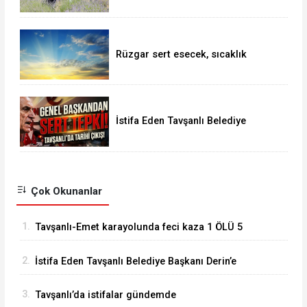
Rüzgar sert esecek, sıcaklık
değişmeyecek
İstifa Eden Tavşanlı Belediye
Başkanı Derin’e Sert Tepki
Çok Okunanlar
1.
Tavşanlı-Emet karayolunda feci kaza 1 ÖLÜ 5
YARALI
2.
İstifa Eden Tavşanlı Belediye Başkanı Derin’e
Sert Tepki
3.
Tavşanlı’da istifalar gündemde