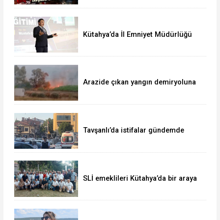
Kütahya’da İl Emniyet Müdürlüğü
personeline etkili iletişim eğitimi
Arazide çıkan yangın demiryoluna
ulaştı
Tavşanlı’da istifalar gündemde
SLİ emeklileri Kütahya’da bir araya
geldi