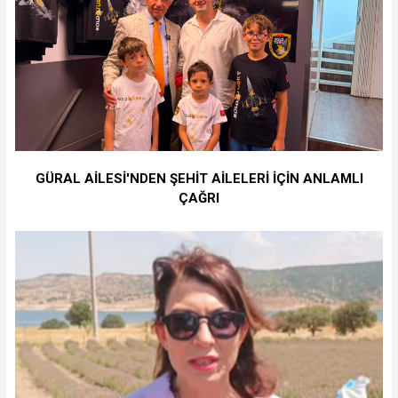
GÜRAL AİLESİ'NDEN ŞEHİT AİLELERİ İÇİN ANLAMLI
ÇAĞRI