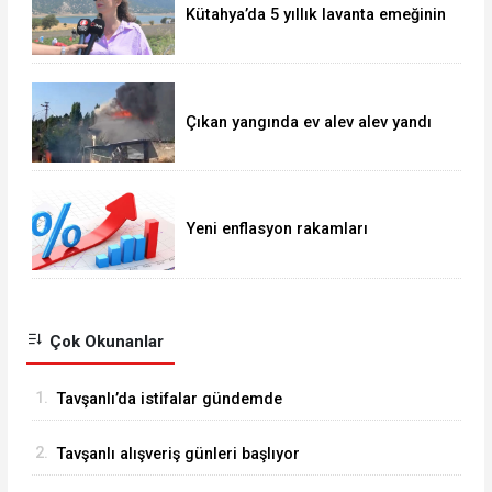
Kütahya’da 5 yıllık lavanta emeğinin
hasadı kadınlara umut oldu
Çıkan yangında ev alev alev yandı
Yeni enflasyon rakamları
açıklandı... Yıllık TÜFE yüzde
31,75'e yükseldi
Çok Okunanlar
1.
Tavşanlı’da istifalar gündemde
2.
Tavşanlı alışveriş günleri başlıyor