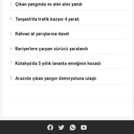
3.
Çıkan yangında ev alev alev yandı
4.
Tavşanlı’da trafik kazası 4 yaralı
5.
Rahvan at yarışlarına davet
6.
Bariyerlere çarpan sürücü yaralandı
7.
Kütahya’da 5 yıllık lavanta emeğinin hasadı
kadınlara umut oldu
8.
Arazide çıkan yangın demiryoluna ulaştı