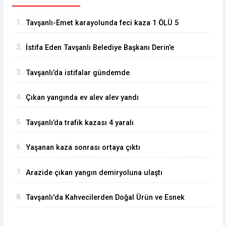
1.
Tavşanlı-Emet karayolunda feci kaza 1 ÖLÜ 5
YARALI
2.
İstifa Eden Tavşanlı Belediye Başkanı Derin’e
Sert Tepki
3.
Tavşanlı’da istifalar gündemde
4.
Çıkan yangında ev alev alev yandı
5.
Tavşanlı’da trafik kazası 4 yaralı
6.
Yaşanan kaza sonrası ortaya çıktı
7.
Arazide çıkan yangın demiryoluna ulaştı
8.
Tavşanlı'da Kahvecilerden Doğal Ürün ve Esnek
Saat Hizmeti