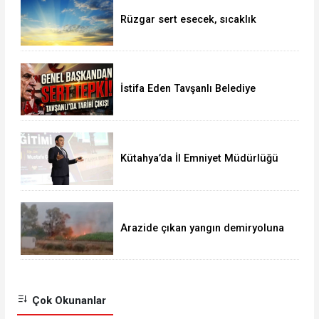
Rüzgar sert esecek, sıcaklık
değişmeyecek
İstifa Eden Tavşanlı Belediye
Başkanı Derin’e Sert Tepki
Kütahya’da İl Emniyet Müdürlüğü
personeline etkili iletişim eğitimi
Arazide çıkan yangın demiryoluna
ulaştı
Çok Okunanlar