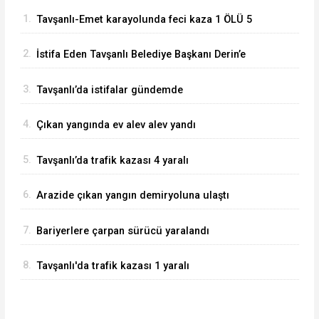
1.
Tavşanlı-Emet karayolunda feci kaza 1 ÖLÜ 5
YARALI
2.
İstifa Eden Tavşanlı Belediye Başkanı Derin’e
Sert Tepki
3.
Tavşanlı’da istifalar gündemde
4.
Çıkan yangında ev alev alev yandı
5.
Tavşanlı’da trafik kazası 4 yaralı
6.
Arazide çıkan yangın demiryoluna ulaştı
7.
Bariyerlere çarpan sürücü yaralandı
8.
Tavşanlı'da trafik kazası 1 yaralı