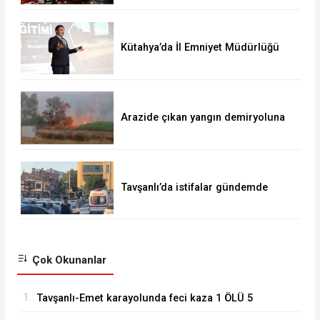
Kütahya’da İl Emniyet Müdürlüğü
personeline etkili iletişim eğitimi
Arazide çıkan yangın demiryoluna
ulaştı
Tavşanlı’da istifalar gündemde
Çok Okunanlar
1.
Tavşanlı-Emet karayolunda feci kaza 1 ÖLÜ 5
YARALI