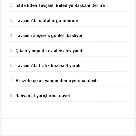
2.
İstifa Eden Tavşanlı Belediye Başkanı Derin’e
Sert Tepki
3.
Tavşanlı’da istifalar gündemde
4.
Tavşanlı alışveriş günleri başlıyor
5.
Çıkan yangında ev alev alev yandı
6.
Tavşanlı’da trafik kazası 4 yaralı
7.
Arazide çıkan yangın demiryoluna ulaştı
8.
Rahvan at yarışlarına davet