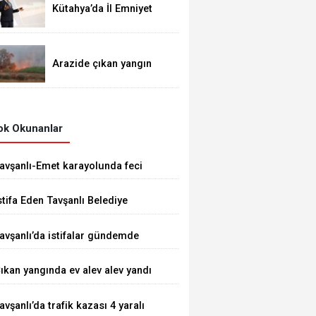
Kütahya’da İl Emniyet
Müdürlüğü personeline
etkili iletişim eğitimi
Arazide çıkan yangın
demiryoluna ulaştı
k Okunanlar
avşanlı-Emet karayolunda feci
aza 1 ÖLÜ 5 YARALI
stifa Eden Tavşanlı Belediye
aşkanı Derin’e Sert Tepki
avşanlı’da istifalar gündemde
ıkan yangında ev alev alev yandı
avşanlı’da trafik kazası 4 yaralı