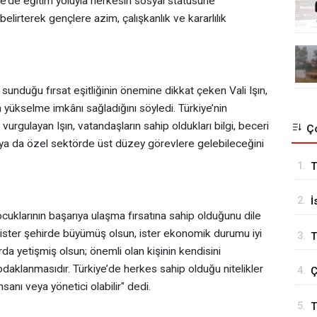
e’de eğitim yoluyla herkesin sosyal statüsüne
elirterek gençlere azim, çalışkanlık ve kararlılık
unduğu fırsat eşitliğinin önemine dikkat çeken Vali Işın,
 yükselme imkânı sağladığını söyledi. Türkiye’nin
urgulayan Işın, vatandaşların sahip oldukları bilgi, beceri
Ço
a da özel sektörde üst düzey görevlere gelebileceğini
1.
T
k
2.
İ
uklarının başarıya ulaşma fırsatına sahip olduğunu dile
B
, ister şehirde büyümüş olsun, ister ekonomik durumu iyi
3.
T
rda yetişmiş olsun; önemli olan kişinin kendisini
odaklanmasıdır. Türkiye’de herkes sahip olduğu nitelikler
4.
Ç
nsanı veya yönetici olabilir" dedi.
5.
T