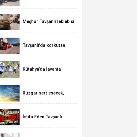
Meşhur Tavşanlı leblebisi
kutsal topraklarda
Tavşanlı'da korkutan
yangın
Kütahya’da lavanta
hasadı
Rüzgar sert esecek,
sıcaklık değişmeyecek
İstifa Eden Tavşanlı
Belediye Başkanı Derin’e
Sert Tepki