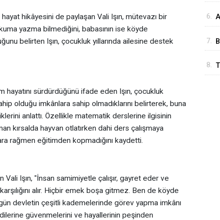
6.
yat hikâyesini de paylaşan Vali Işın, mütevazı bir
A
okuma yazma bilmediğini, babasının ise köyde
u
7.
ğunu belirten Işın, çocukluk yıllarında ailesine destek
B
y
8.
T
tim hayatını sürdürdüğünü ifade eden Işın, çocukluk
ip olduğu imkânlara sahip olmadıklarını belirterek, buna
ini anlattı. Özellikle matematik derslerine ilgisinin
n kırsalda hayvan otlatırken dahi ders çalışmaya
klara rağmen eğitimden kopmadığını kaydetti.
 Vali Işın, "İnsan samimiyetle çalışır, gayret eder ve
rşılığını alır. Hiçbir emek boşa gitmez. Ben de köyde
gün devletin çeşitli kademelerinde görev yapma imkânı
ilerine güvenmelerini ve hayallerinin peşinden