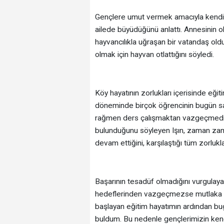
Gençlere umut vermek amacıyla kendi ha
ailede büyüdüğünü anlattı. Annesinin 
hayvancılıkla uğraşan bir vatandaş oldu
olmak için hayvan otlattığını söyledi.
Köy hayatının zorlukları içerisinde eği
döneminde birçok öğrencinin bugün sah
rağmen ders çalışmaktan vazgeçmedikler
bulunduğunu söyleyen Işın, zaman zama
devam ettiğini, karşılaştığı tüm zorlu
Başarının tesadüf olmadığını vurgulayan
hedeflerinden vazgeçmezse mutlaka ka
başlayan eğitim hayatımın ardından bu
buldum. Bu nedenle gençlerimizin kend