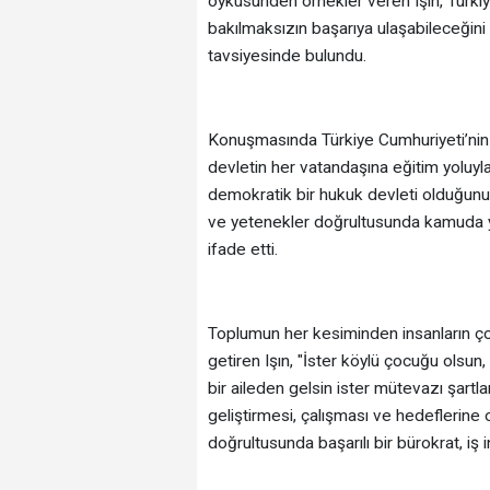
öyküsünden örnekler veren Işın, Türkiy
bakılmaksızın başarıya ulaşabileceğini b
tavsiyesinde bulundu.
Konuşmasında Türkiye Cumhuriyeti’nin s
devletin her vatandaşına eğitim yoluyla
demokratik bir hukuk devleti olduğunu v
ve yetenekler doğrultusunda kamuda y
ifade etti.
Toplumun her kesiminden insanların çoc
getiren Işın, "İster köylü çocuğu olsun
bir aileden gelsin ister mütevazı şartla
geliştirmesi, çalışması ve hedeflerine 
doğrultusunda başarılı bir bürokrat, iş i