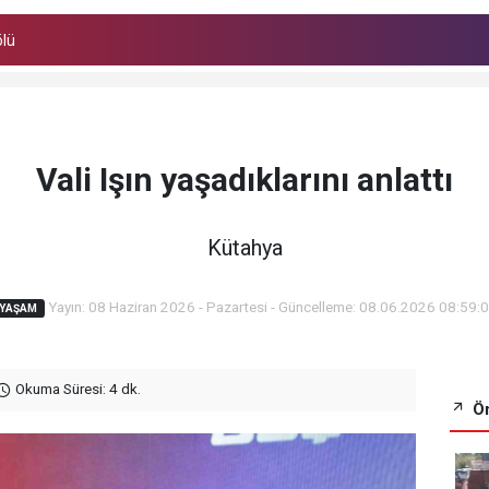
ölü
Vali Işın yaşadıklarını anlattı
Kütahya
Yayın: 08 Haziran 2026 - Pazartesi - Güncelleme: 08.06.2026 08:59:
YAŞAM
Okuma Süresi: 4 dk.
Ön