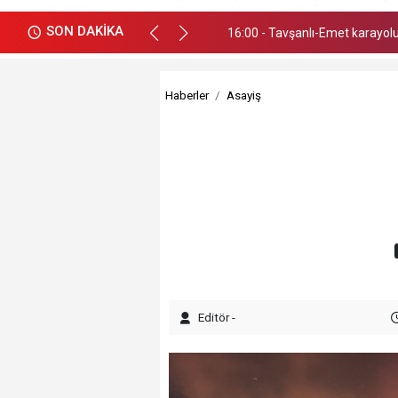
SON DAKİKA
21:58 - Trafik kazası ucuz atlat
Haberler
Asayiş
Editör -