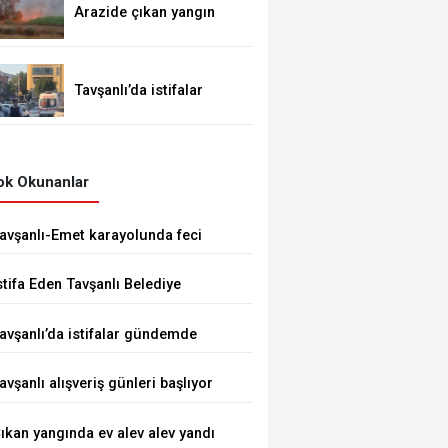
Arazide çıkan yangın
demiryoluna ulaştı
Tavşanlı’da istifalar
gündemde
k Okunanlar
avşanlı-Emet karayolunda feci
aza 1 ÖLÜ 5 YARALI
stifa Eden Tavşanlı Belediye
aşkanı Derin’e Sert Tepki
avşanlı’da istifalar gündemde
avşanlı alışveriş günleri başlıyor
ıkan yangında ev alev alev yandı