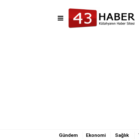
16:00 - Tavşanlı-Emet karayol
21:58 - Trafik kazası ucuz atlat
16:10 - Kütahya İl Emniyet Müd
Gündem
Ekonomi
Sağlık
16:00 - Tavşanlı-Emet karayol