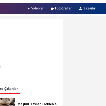
Videolar
Fotoğraflar
Yazarlar
0
e Çıkanlar
Meşhur Tavşanlı leblebisi