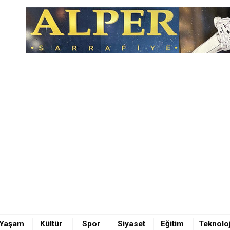
unda feci kaza 1 ÖLÜ 5 YARALI
ıldı
ürü Osman Elbir’den 4 ilçeye ziyaret
Yaşam
Kültür
Spor
Siyaset
Eğitim
Teknoloj
unda feci kaza 1 ÖLÜ 5 YARALI