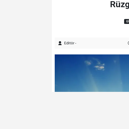
Rüzg
G
Editör -