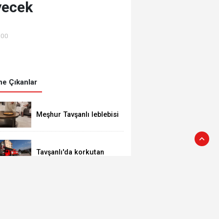
yecek
:00
e Çıkanlar
Meşhur Tavşanlı leblebisi
kutsal topraklarda
Tavşanlı'da korkutan
yangın
Kütahya’da lavanta
hasadı