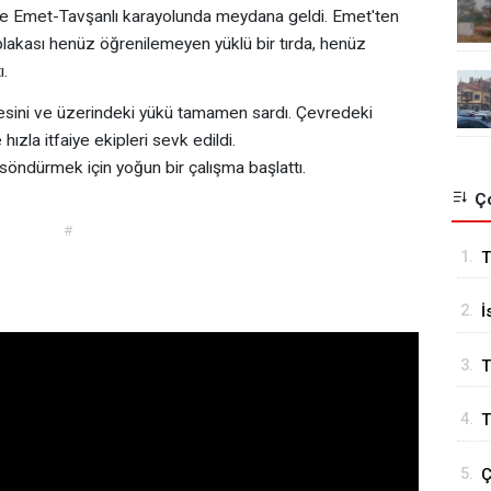
nde Emet-Tavşanlı karayolunda meydana geldi. Emet'ten
plakası henüz öğrenilemeyen yüklü bir tırda, henüz
ı.
sesini ve üzerindeki yükü tamamen sardı. Çevredeki
hızla itfaiye ekipleri sevk edildi.
rı söndürmek için yoğun bir çalışma başlattı.
Ço
#
1.
T
k
2.
İ
B
3.
T
4.
T
5.
Ç