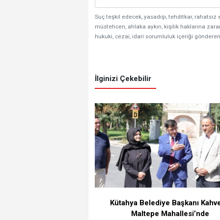
Suç teşkil edecek, yasadışı, tehditkar, rahatsız 
müstehcen, ahlaka aykırı, kişilik haklarına zarar
hukuki, cezai, idari sorumluluk içeriği gönderen
İlginizi Çekebilir
Kütahya Belediye Başkanı Kahve
Maltepe Mahallesi’nde