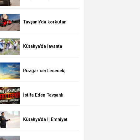
kutsal topraklarda
Tavşanlı'da korkutan
yangın
Kütahya’da lavanta
hasadı
Rüzgar sert esecek,
sıcaklık değişmeyecek
İstifa Eden Tavşanlı
Belediye Başkanı Derin’e
Sert Tepki
Kütahya’da İl Emniyet
Müdürlüğü personeline
etkili iletişim eğitimi