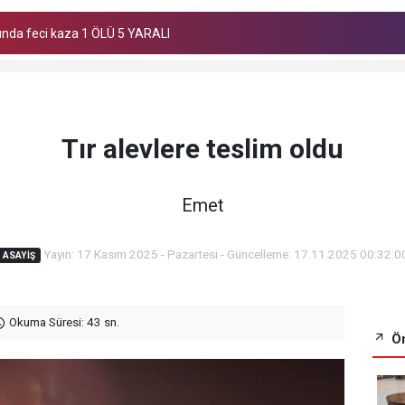
ıldı
Tır alevlere teslim oldu
Emet
Yayın: 17 Kasım 2025 - Pazartesi - Güncelleme: 17.11.2025 00:32:0
ASAYIŞ
Okuma Süresi: 43 sn.
Ön