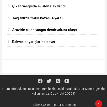
5.
Çıkan yangında ev alev alev yandı
6.
Tavşanlı’da trafik kazası 4 yaralı
7.
Arazide çıkan yangın demiryoluna ulaştı
8.
Rahvan at yarışlarına davet
Sitemizde bulunan içeriklerin tüm hakları saklı tutulmaktadır, izinsiz içerikler
kullanılamaz. Copyright 2020©
Haber Yazılımı:
Haber Sistemleri