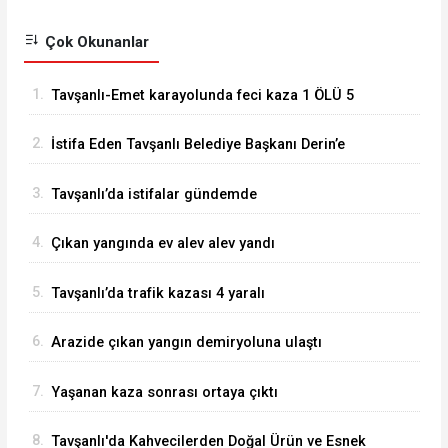
Çok Okunanlar
1.
Tavşanlı-Emet karayolunda feci kaza 1 ÖLÜ 5
YARALI
2.
İstifa Eden Tavşanlı Belediye Başkanı Derin’e
Sert Tepki
3.
Tavşanlı’da istifalar gündemde
4.
Çıkan yangında ev alev alev yandı
5.
Tavşanlı’da trafik kazası 4 yaralı
6.
Arazide çıkan yangın demiryoluna ulaştı
7.
Yaşanan kaza sonrası ortaya çıktı
8.
Tavşanlı'da Kahvecilerden Doğal Ürün ve Esnek