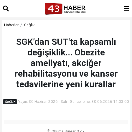
Haberler
Sağlık
SGK’dan SUT'ta kapsamlı
değişiklik... Obezite
ameliyatı, akciğer
rehabilitasyonu ve kanser
tedavilerine yeni kurallar
Yayın: 30 Haziran 2026 - Salı - Güncelleme: 30.06.2026 11:03:00
SAĞLIK
Okuma Süresi: 3 dk.