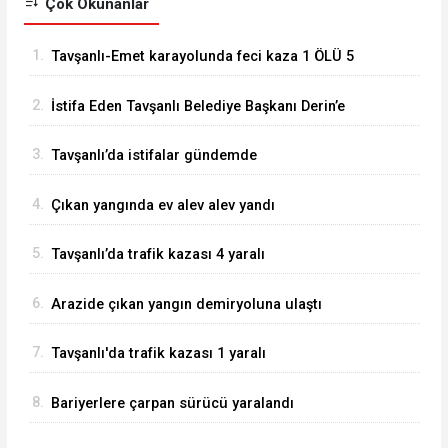
Çok Okunanlar
1.
Tavşanlı-Emet karayolunda feci kaza 1 ÖLÜ 5
YARALI
2.
İstifa Eden Tavşanlı Belediye Başkanı Derin’e
Sert Tepki
3.
Tavşanlı’da istifalar gündemde
4.
Çıkan yangında ev alev alev yandı
5.
Tavşanlı’da trafik kazası 4 yaralı
6.
Arazide çıkan yangın demiryoluna ulaştı
7.
Tavşanlı'da trafik kazası 1 yaralı
8.
Bariyerlere çarpan sürücü yaralandı